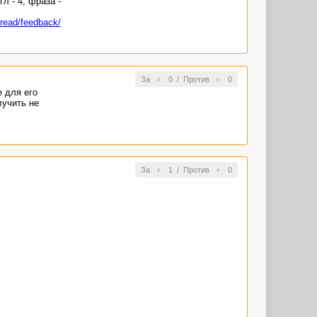
л - 4, фраза -
/read/feedback/
За
0
/
Против
0
е для его
лучить не
За
1
/
Против
0