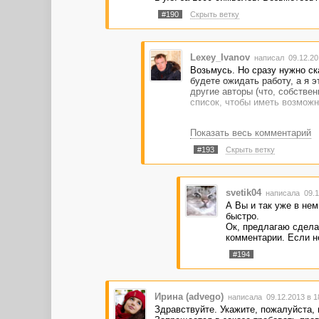
#190
Скрыть ветку
Lexey_Ivanov
написал 09.12.20
Возьмусь. Но сразу нужно ска
будете ожидать работу, а я э
другие авторы (что, собствен
список, чтобы иметь возможно
Показать весь комментарий
#193
Скрыть ветку
svetik04
написала 09.1
А Вы и так уже в нем
быстро.
Ок, предлагаю сделат
комментарии. Если н
#194
Ирина (advego)
написала 09.12.2013 в 
Здравствуйте. Укажите, пожалуйста, 