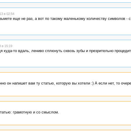
3 в 02:54
озьмете еще не раз, а вот по такому маленькому количеству символов - с
 в 15:19
ядя куда-то вдаль, лениво сплюнуть сквозь зубы и презрительно процедит
 он напишет вам ту статью, которую вы хотели :) А если нет, то очеред
татью: грамотную и со смыслом.