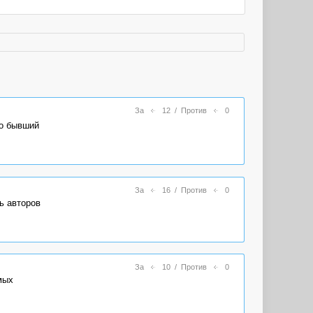
За
12
/
Против
0
то бывший
За
16
/
Против
0
ь авторов
За
10
/
Против
0
мых