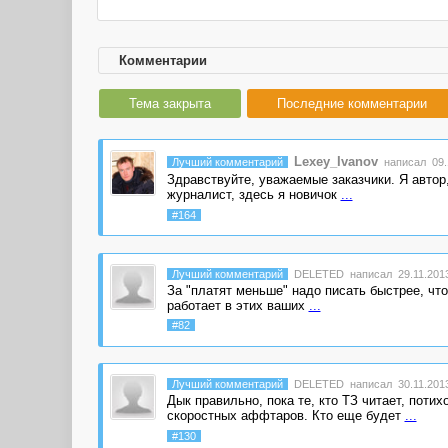
Комментарии
Тема закрыта
Последние комментарии
Lexey_Ivanov
Лучший комментарий
написал 09.1
Здравствуйте, уважаемые заказчики. Я автор,
журналист, здесь я новичок
...
#164
Лучший комментарий
DELETED
написал 29.11.2013
За "платят меньше" надо писать быстрее, что
работает в этих ваших
...
#82
Лучший комментарий
DELETED
написал 30.11.2013
Дык правильно, пока те, кто ТЗ читает, пот
скоростных аффтаров. Кто еще будет
...
#130