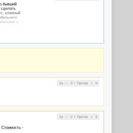
то бывший
о сделать
ус, клееный
абельного
ованиями к
айт уходил на
сковородке,
исался в
льтат:
 а и многим
ошую
ду
так далее.
За
0
/
Против
0
За
0
/
Против
0
 Стоимость -