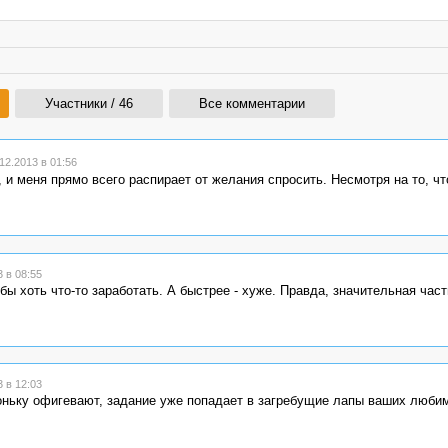
Участники / 46
Все комментарии
2.2013 в 01:56
 и меня прямо всего распирает от желания спросить. Несмотря на то, ч
 в 08:55
бы хоть что-то заработать. А быстрее - хуже. Правда, значительная част
 в 12:03
ихоньку офигевают, задание уже попадает в загребущие лапы ваших люби