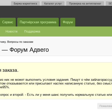
Биржа маркетинга
Каталог услуг
Проверка на антиплагиат
SE
Сервис
Партнёрская программа
Форум
Новости
Поддержка
чику. Вопросы по заказам
м — Форум Адвего
 заказа.
о из них не может выполнить условия задания. Пишут о чём заблагорасс
 Потом отказываются или присылают наспех написанную статью, без смысл
нее95%.
опрос и второй: - Есть ли у меня шанс получить нормальную статью или
Пожалова