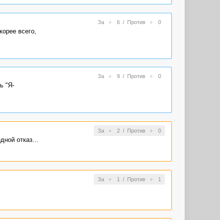
За
6
/
Против
0
корее всего,
За
9
/
Против
0
ь "Я-
За
2
/
Против
0
ной отказ...
За
1
/
Против
1