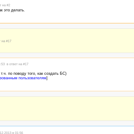
т на #2
ак это делать.
т на #17
3:53
в ответ на #17
т.ч. по поводу того, как создать БС)
изованным пользователям
]
2.2013 в 01:56