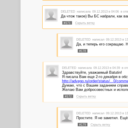
DELETED
написала 09.12.2013 в 04:06
в отв
Да чтож такое) Вы БС набрали, как в
#171
Скрыть ветку
DELETED
написал 09.12.2013 в 1
Да, и теперь его сокращаю. 
#178
DELETED
написала 09.12.2013 в 04:39
в от
Здравствуйте, уважаемый Batutin!
Я писала Вам еще 2-го декабря в обсу
http://advego.ru/order/status/...0/co
Думаю, что с Вашим заданием справил
Желаю Вам добросовестных и исполн
#172
Скрыть ветку
DELETED
написал 09.12.2013 в 1
Простите. Я не заметил. Ещё
#179
Скрыть ветку