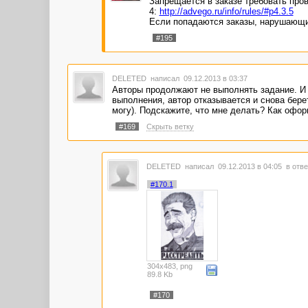
Запрещается в заказе требовать пров
4:
http://advego.ru/info/rules/#p4.3.5
Если попадаются заказы, нарушающи
#195
DELETED
написал 09.12.2013 в 03:37
Авторы продолжают не выполнять задание. И в
выполнения, автор отказывается и снова берет
могу). Подскажите, что мне делать? Как офор
#169
Скрыть ветку
DELETED
написал 09.12.2013 в 04:05
в отве
#170.1
304x483, png
89.8 Kb
#170