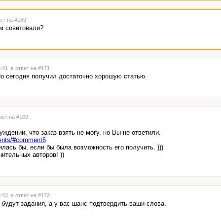
ет на #169
ам советовали?
3:41
в ответ на #171
Но сегодня получил достаточно хорошую статью.
вет на #169
ждении, что заказ взять не могу, но Вы не ответили.
mments/#comment6
ась бы, если бы была возможность его получить. )))
ительных авторов! ))
3:43
в ответ на #172
 будут задания, а у вас шанс подтвердить ваши слова.