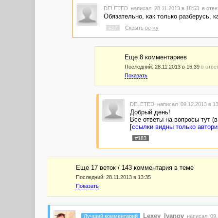
DELETED
написал 28.11.2013 в 18:53
в отве
Обязательно, как только разберусь, к
#17
Скрыть ветку
Еще 8 комментариев
Последний:
28.11.2013 в 16:39
в отве
Показать
DELETED
написал 09.12.2013 в 1
Добрый день!
Все ответы на вопросы тут (в 
[
ссылки видны только автор
#183
Еще 17 веток / 143 комментария в темe
Последний:
28.11.2013 в 13:35
Показать
Lexey_Ivanov
Лучший комментарий
написал 09.1