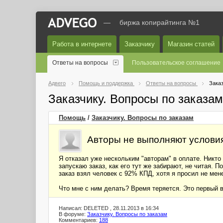
—
биржа копирайтинга №1
Работа в интернете
Заказчику
Магазин статей
Ответы на вопросы
Пользовательское соглашение
Адвего
Помощь и поддержка
Ответы на вопросы
Заказ
Заказчику. Вопросы по заказа
Помощь
/
Заказчику. Вопросы по заказам
Авторы не выполняют условия
Я отказал уже нескольким "авторам" в оплате. Никт
запускаю заказ, как его тут же забирают, не читая.
заказ взял человек с 92% КПД, хотя я просил не ме
Что мне с ним делать? Время теряется. Это первый в
Написал: DELETED , 28.11.2013 в 16:34
В форуме:
Заказчику. Вопросы по заказам
Комментариев:
188