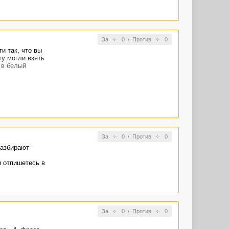
За
0
/
Против
0
и так, что вы
ту могли взять
 в белый
За
0
/
Против
0
разбирают
и отпишетесь в
За
0
/
Против
0