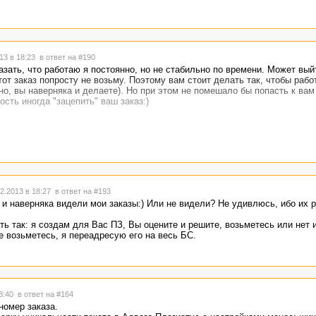
13 в 18:23
в ответ на #190
зать, что работаю я постоянно, но не стабильно по времени. Может выйт
тот заказ попросту не возьму. Поэтому вам стоит делать так, чтобы рабо
но, вы наверняка и делаете). Но при этом не помешало бы попасть к вам
сть иногда "зацепить" ваш заказ:)
2.2013 в 18:27
в ответ на #193
 и наверняка видели мои заказы:) Или не видели? Не удивлюсь, ибо их 
ь так: я создам для Вас ПЗ, Вы оцените и решите, возьметесь или нет 
е возьметесь, я переадресую его на весь БС.
18:40
в ответ на #164
номер заказа.