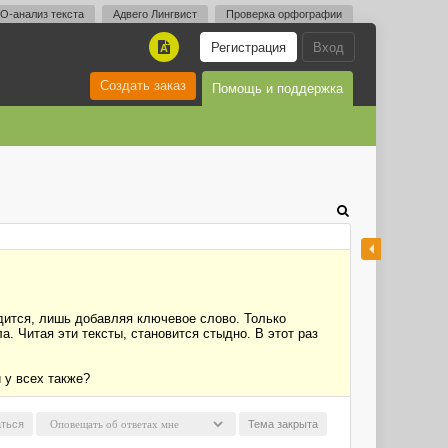
O-анализ текста
Адвего Лингвист
Проверка орфографии
Регистрация
Вход
A
Создать заказ
Помощь и поддержка
удится, лишь добавляя ключевое слово. Только
а. Читая эти тексты, становится стыдно. В этот раз
 у всех также?
ться
Тема закрыта