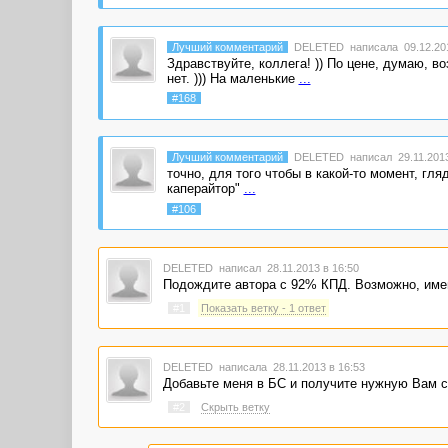
Лучший комментарий
DELETED
написала 09.12.201
Здравствуйте, коллега! )) По цене, думаю, в
нет. ))) На маленькие
...
#168
Лучший комментарий
DELETED
написал 29.11.2013
точно, для того чтобы в какой-то момент, гл
каперайтор"
...
#106
DELETED
написал 28.11.2013 в 16:50
Подождите автора с 92% КПД. Возможно, именно
#1
Показать ветку - 1 ответ
DELETED
написала 28.11.2013 в 16:53
Добавьте меня в БС и получите нужную Вам с
#2
Скрыть ветку