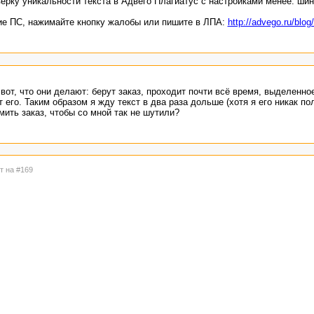
ерку уникальности текста в Адвего Плагиатус с настройками менее: шинг
е ПС, нажимайте кнопку жалобы или пишите в ЛПА:
http://advego.ru/blog
от, что они делают: берут заказ, проходит почти всё время, выделенно
 его. Таким образом я жду текст в два раза дольше (хотя я его никак по
мить заказ, чтобы со мной так не шутили?
т на #169