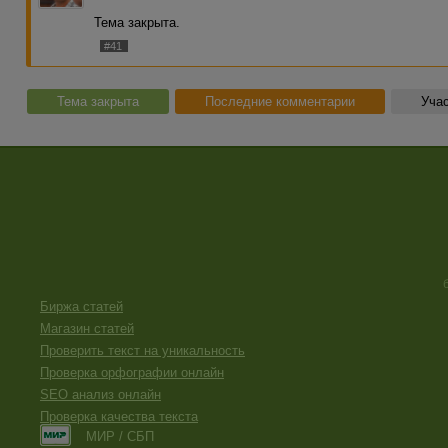
Тема закрыта.
#41
Тема закрыта
Последние комментарии
Учас
Биржа статей
Магазин статей
Проверить текст на уникальность
Проверка орфографии онлайн
SEO анализ онлайн
Проверка качества текста
МИР / СБП