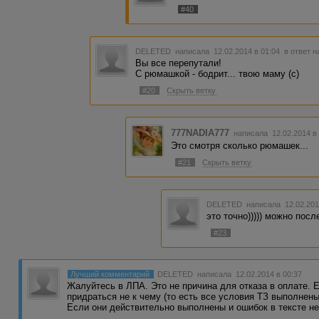
#40
DELETED
написала 12.02.2014 в 01:04
в ответ н
Вы все перепутали!
С рюмашкой - бодрит... твою маму (с)
#20
Скрыть ветку
777NADIA777
написала 12.02.2014 в
Это смотря сколько рюмашек...
#21
Скрыть ветку
DELETED
написала 12.02.201
это точно))))) можно пос
#23
Лучший комментарий
DELETED
написала 12.02.2014 в 00:37
Жалуйтесь в ЛПА. Это не причина для отказа в оплате. Е
придраться не к чему (то есть все условия ТЗ выполнены
Если они действительно выполнены и ошибок в тексте не