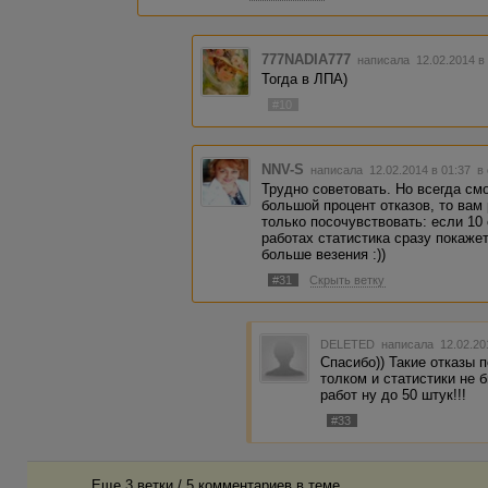
777NADIA777
написала 12.02.2014 в
Тогда в ЛПА)
#10
NNV-S
написала 12.02.2014 в 01:37
в
Трудно советовать. Но всегда смо
большой процент отказов, то вам
только посочувствовать: если 10 
работах статистика сразу покажет
больше везения :))
#31
Скрыть ветку
DELETED
написала 12.02.20
Спасибо)) Такие отказы 
толком и статистики не 
работ ну до 50 штук!!!
#33
Еще 3 ветки / 5 комментариев в темe