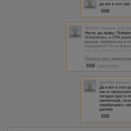
да вот в этот раз
#30
DELETED
написала 12.02.201
Настя, вы правы. Поберег
Успокойтесь, в ЛПА разб
раньше, напрасно вы в т
поддержкой. Не на форум
мне уже непонятно. Прост
отсутствия ошибок. Когда
Показать весь комментар
не нарушал, ответ "мне т
меньшей мере несерьёзен
#27
Скрыть ветку
DELETED
написала 
Да я вот в этот 
как-то пропускал
сегодня просто по
непонятный, поче
нарабатывать сво
далее))
#29