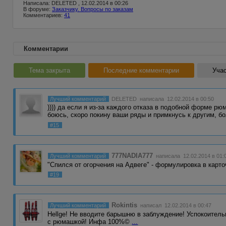
Написала: DELETED , 12.02.2014 в 00:26
В форуме:
Заказчику. Вопросы по заказам
Комментариев:
41
Комментарии
Тема закрыта
Последние комментарии
Учас
Лучший комментарий
DELETED
написала 12.02.2014 в 00:50
)))) да если я из-за каждого отказа в подобной форме р
боюсь, скоро покину ваши ряды и примкнусь к другим, б
#15
777NADIA777
Лучший комментарий
написала 12.02.2014 в 01:
"Спился от огорчения на Адвеге" - формулировка в карто
#19
Rokintis
Лучший комментарий
написал 12.02.2014 в 00:47
Hellge! Не вводите барышню в заблуждение! Успокоитель
с рюмашкой! Инфа 100%©
...