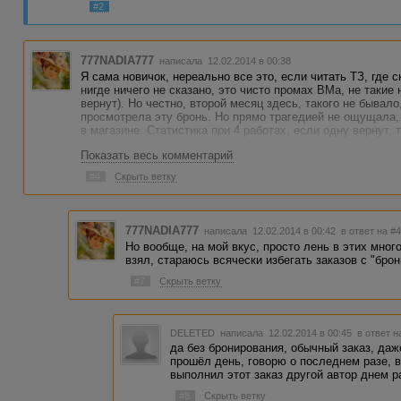
#2
777NADIA777
написала 12.02.2014 в 00:38
Я сама новичок, нереально все это, если читать ТЗ, где 
нигде ничего не сказано, это чисто промах ВМа, не такие
вернут). Но честно, второй месяц здесь, такого не бывало
просмотрела эту бронь. Но прямо трагедией не ощущала,
в магазине. Статистика при 4 работах, если одну вернут, т
Показать весь комментарий
#4
Скрыть ветку
777NADIA777
написала 12.02.2014 в 00:42
в ответ на #
Но вообще, на мой вкус, просто лень в этих мног
взял, стараюсь всячески избегать заказов с "бро
#7
Скрыть ветку
DELETED
написала 12.02.2014 в 00:45
в ответ н
да без бронирования, обычный заказ, даж
прошёл день, говорю о последнем разе, в
выполнил этот заказ другой автор днем ран
#8
Скрыть ветку