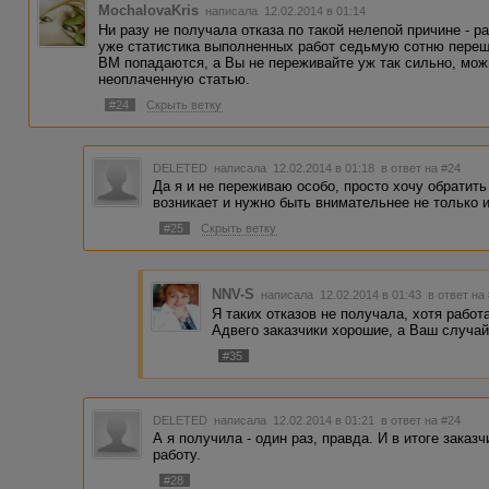
MochalovaKris
написала 12.02.2014 в 01:14
Ни разу не получала отказа по такой нелепой причине - р
уже статистика выполненных работ седьмую сотню переш
ВМ попадаются, а Вы не переживайте уж так сильно, мож
неоплаченную статью.
#24
Скрыть ветку
DELETED
написала 12.02.2014 в 01:18
в ответ на #24
Да я и не переживаю особо, просто хочу обратить
возникает и нужно быть внимательнее не только 
#25
Скрыть ветку
NNV-S
написала 12.02.2014 в 01:43
в ответ на
Я таких отказов не получала, хотя работ
Адвего заказчики хорошие, а Ваш случай
#35
DELETED
написала 12.02.2014 в 01:21
в ответ на #24
А я получила - один раз, правда. И в итоге зак
работу.
#28