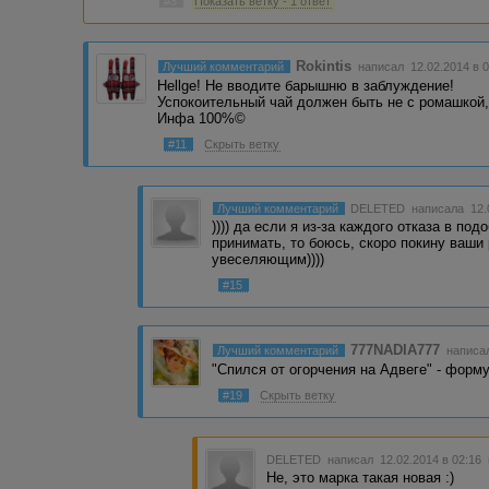
#3
Показать ветку - 1 ответ
Rokintis
Лучший комментарий
написал 12.02.2014 в 
Hellge! Не вводите барышню в заблуждение!
Успокоительный чай должен быть не с ромашкой,
Инфа 100%©
#11
Скрыть ветку
Лучший комментарий
DELETED
написала 12.
)))) да если я из-за каждого отказа в п
принимать, то боюсь, скоро покину ваши
увеселяющим))))
#15
777NADIA777
Лучший комментарий
написал
"Спился от огорчения на Адвеге" - форму
#19
Скрыть ветку
DELETED
написал 12.02.2014 в 02:16
Не, это марка такая новая :)