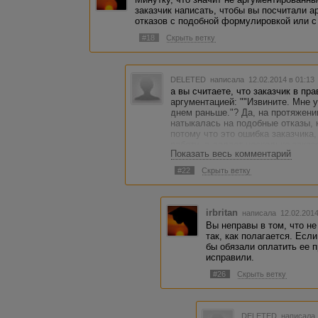
заказчик написать, чтобы вы посчитали а
отказов с подобной формулировкой или с
#18
Скрыть ветку
DELETED
написала 12.02.2014 в 01:1
а вы считаете, что заказчик в пра
аргументацией: ""Извините. Мне 
днем раньше."? Да, на протяжении
натыкалась на подобные отказы,
потому что это ошибка заказчика,
работу, а делает несколько заказ
Показать весь комментарий
первую, понравившуюся ему работу
права?
#22
Скрыть ветку
irbritan
написала 12.02.201
Вы неправы в том, что не
так, как полагается. Есл
бы обязали оплатить ее 
исправили.
#26
Скрыть ветку
DELETED
написала 