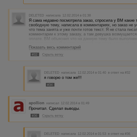
DELETED
написала 12.02.2014 в 01:38
Я сама недавно посмотрела заказ, спросила у ВМ какие 
свободную тему, написала в комментариях, но заказ не у
что тема занята и уже почти готов текст. Я не стала пис
комментарии к этому заказу, а там девушка возмущается,
оплате. ВМ объяснил что на данную тему было выполнен
другого автора. Я думаю в данной ситуации нужно обрат
Показать весь комментарий
нарушение правил сайта.
#32
Скрыть ветку
DELETED
написала 12.02.2014 в 01:40
в ответ на #32
я говорю о том же!!!
#34
apollion
написал 12.02.2014 в 01:49
Прочитал. Сделал выводы.
#36
Скрыть ветку
DELETED
написала 12.02.2014 в 01:53
в ответ на #36