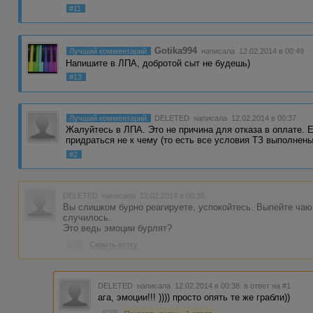
#11
Gotika994
Лучший комментарий
написала 12.02.2014 в 00:49
Напишите в ЛПА, добротой сыт не будешь)
#13
Лучший комментарий
DELETED
написала 12.02.2014 в 00:37
Жалуйтесь в ЛПА. Это не причина для отказа в оплате. Е
придраться не к чему (то есть все условия ТЗ выполнены
#2
DELETED
написала 12.02.2014 в 00:35
Вы слишком бурно реагируете, успокойтесь. Выпейте чаю
случилось.
Это ведь эмоции бурлят?
#1
Скрыть ветку
DELETED
написала 12.02.2014 в 00:38
в ответ на #1
ага, эмоции!!! )))) просто опять те же грабли))