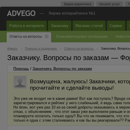
Биржа маркетинга
Каталог услуг
П
—
биржа копирайтинга №1
Работа в интернете
Заказчику
Магазин статей
Сервис
Ответы на вопросы
Пользовательское соглашение
Новости
Адвего
Помощь и поддержка
Ответы на вопросы
Заказчику. Вопросы
Заказчику. Вопросы по заказам — Фо
Помощь
/
Заказчику. Вопросы по заказам
Возмущена, жалуюсь! Заказчики, кот
прочитайте и сделайте выводы!
Это уже не входит ни в какие рамки! Вот как поступать? Вроде с
зарегистрировался и рейтинг у него слабенький, я ведь сама тол
Но блин, вот уже раз 10 из-за своей доброты оказываюсь в мерз
отказ, с объяснением , что этот заказ уже выполнили раньше и он
планируете оплатить только одну!! Вы что не понимаете, что это
только я одна с этим сталкиваюсь и как бы вы реагировали?? Рас