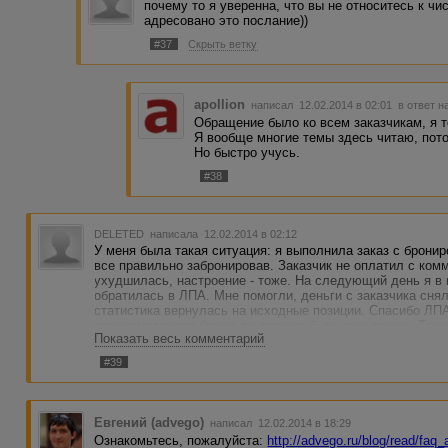
почему то я уверенна, что вы не относитесь к чи
адресовано это послание))
#37
Скрыть ветку
apollion
написал 12.02.2014 в 02:01
в ответ н
Обращение было ко всем заказчикам, я то
Я вообще многие темы здесь читаю, пото
Но быстро учусь.
#38
DELETED
написала 12.02.2014 в 02:12
У меня была такая ситуация: я выполнила заказ с брони
все правильно забронировав. Заказчик не оплатил с ком
ухудшилась, настроение - тоже. На следующий день я в 
обратилась в ЛПА. Мне помогли, деньги с заказчика сня
статистика вернулась на исходные позиции. Спасибо ЛПА!
предусматривал брони, то должно быть еще проще. Так 
Показать весь комментарий
и эмоциях - займитесь делом.
#39
Евгений (advego)
написал 12.02.2014 в 18:29
Ознакомьтесь, пожалуйста:
http://advego.ru/blog/read/faq