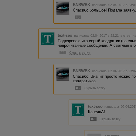
BNBWBK
написала 02.04.2017 в 23:
Спасибо большое! Подала заявку,
#5
text-seo
написала 02.04.2017 в 22:21
в ответ н
Подозреваю что серый квадратик (на само
непрочитанные сообщения. А светлые в о
#4
Скрыть ветку
BNBWBK
написала 02.04.2017 в 23:
Спасибо! Значит просто можно по
квадратиков.
#6
Скрыть ветку
text-seo
написала 02.04.201
КанечнА!
#7
Скрыть ветку