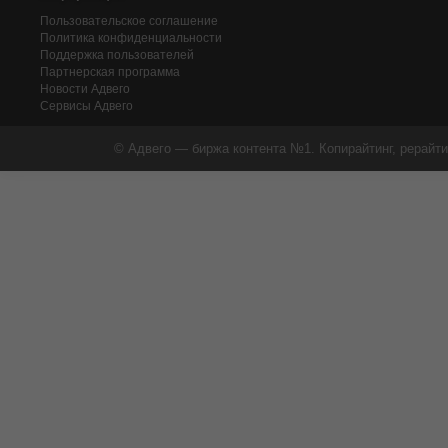
Пользовательское соглашение
Политика конфиденциальности
Поддержка пользователей
Партнерская программа
Новости Адвего
Сервисы Адвего
© Адвего — биржа контента №1. Копирайтинг, рерайти