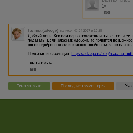
DELETED
написал 
)))
#8
Галина (advego)
написал 03.04.2017 в 10:28
Добрый день. Как вам верно подсказали выше - если ест
подавать. Если заказчик одобрит, то появится возможнос
ранее одобренных заявок может вообще никак не влиять 
Полезная информация:
https://advego.ru/blog/read/faq_au
Тема закрыта.
#9
Тема закрыта
Последние комментарии
Учас