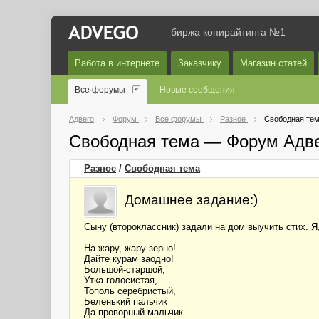
—
биржа копирайтинга №1
Работа в интернете
Заказчику
Магазин статей
Все форумы
Новые сообщения
Адвего
Форум
Все форумы
Разное
Свободная те
Свободная тема — Форум Адв
Разное
/
Свободная тема
Домашнее задание:)
Сыну (второклассник) задали на дом выучить стих. Я,
На жару, жару зерно!
Дайте курам заодно!
Большой-старшой,
Утка голосистая,
Тополь серебристый,
Беленький пальчик
Да проворный мальчик.