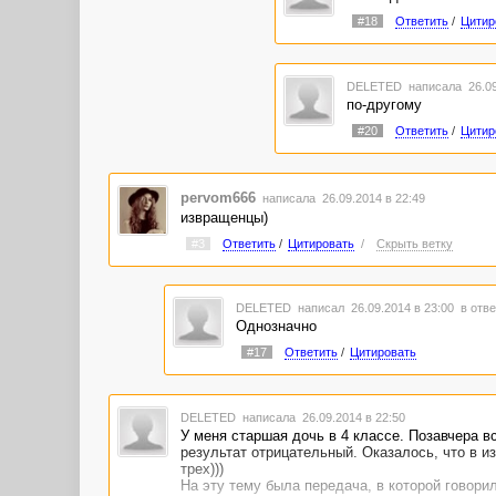
#18
Ответить
/
Цитир
DELETED
написала 26.09
по-другому
#20
Ответить
/
Цитир
pervom666
написала 26.09.2014 в 22:49
извращенцы)
#3
Ответить
/
Цитировать
/
Скрыть ветку
DELETED
написал 26.09.2014 в 23:00
в отве
Однозначно
#17
Ответить
/
Цитировать
DELETED
написала 26.09.2014 в 22:50
У меня старшая дочь в 4 классе. Позавчера в
результат отрицательный. Оказалось, что в из
трех)))
На эту тему была передача, в которой говори