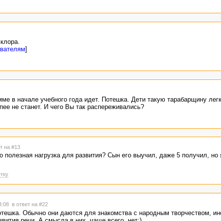
клора.
ователям
]
мме в начале учебного года идет. Потешка. Дети такую тарабарщину лег
пее не станет. И чего Вы так распереживались?
т на #13
о полезная нагрузка для развития? Сын его выучил, даже 5 получил, но 
тку
23:08
в ответ на #22
потешка. Обычно они даются для знакомства с народным творчеством, ино
вития речи. А смысла в них, чаще всего, нет:)