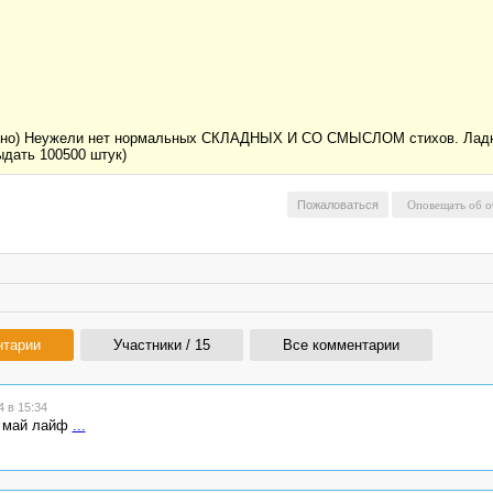
ятно) Неужели нет нормальных СКЛАДНЫХ И СО СМЫСЛОМ стихов. Ладно 
ыдать 100500 штук)
Пожаловаться
нтарии
Участники / 15
Все комментарии
 в 15:34
с май лайф
...