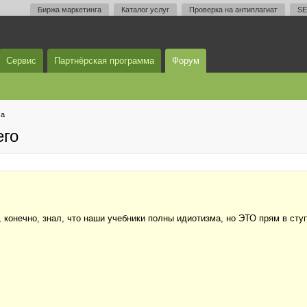
Биржа маркетинга
Каталог услуг
Проверка на антиплагиат
SE
Сервис
Партнёрская программа
Форум
ма
его
 конечно, знал, что наши учебники полны идиотизма, но ЭТО прям в ступ