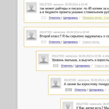
DELETED
написал 26.09.2014 в 22:45
так может райтеры и писали: по 40 копеек за к
а в бюджете проекта указано стомильенов руб
#1
Ответить
/
Цитировать
/
Показать ветку - 1 о
DELETED
написала 26.09.2014 в 22:48
Второй класс? Я бы серьёзно задумалась о см
#2
Ответить
/
Цитировать
/
Скрыть ветку
DELETED
написала 26.09.2014 в 22:56
в отв
Уровень малыша, а выучить и взрослы
#8
Ответить
/
Цитировать
/
Скрыть вет
DELETED
написала 26.09.2014 в 
А зачем бы взрослому понадо
#12
Ответить
/
Цитировать
/
DELETED
написала 26.09
У Вас детки есть? Мы