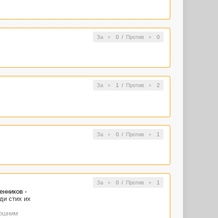
За
0
/
Против
0
За
1
/
Против
2
За
0
/
Против
1
За
0
/
Против
1
енников -
ди стих их
мошним