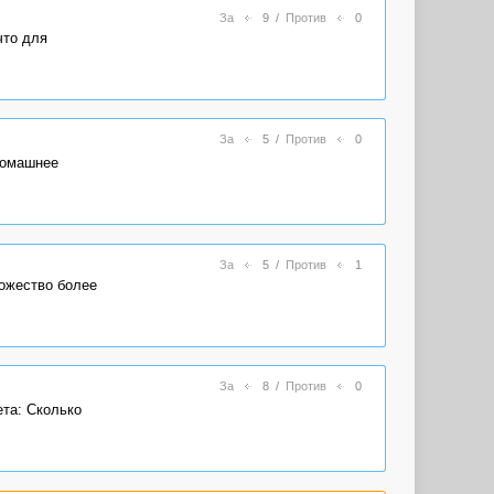
За
9
/
Против
0
что для
За
5
/
Против
0
домашнее
За
5
/
Против
1
ножество более
За
8
/
Против
0
ета: Сколько