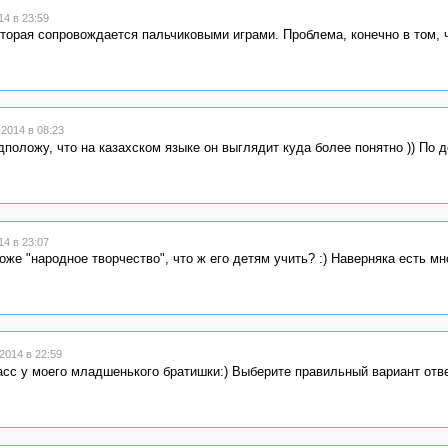
4 в 23:59
которая сопровождается пальчиковыми играми. Проблема, конечно в том, 
2014 в 08:23
дположу, что на казахском языке он выглядит куда более понятно )) По 
4 в 23:07
тоже "народное творчество", что ж его детям учить? :) Наверняка есть м
2014 в 22:59
асс у моего младшенького братишки:) Выберите правильный вариант отв