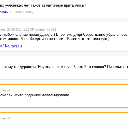
ких учебниках чет такое автентичное притаилось?
овать
/
Скрыть ветку
ала 26.09.2014 в 23:05
в ответ на #19
 в любом случае проштудирую:) Впрочем, дядя Сорос давно убрался восв
ам масштабная бредятина не грозит. Разве что так, влегкую:)
ть
/
Цитировать
 к тому же дурацкая. Неужели прям в учебнике 2-го класса? Пичалька. :
т на #6
 качелях нечто подобное декламировала
т на #6