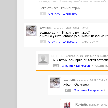
стандартам. Половину учебников успели забра
Показать весь комментарий
#4
Ответить
/
Цитировать
svetik04
написала 26.09.2014 в 22:51
Бедные дети... И за что им такое?
А можно узнать автора учебника и название и
#5
Ответить
/
Цитировать
/
Скрыть ветку
DELETED
написал 26.09.2014 в 22:59
в отве
Ну, Светик, вам вряд ли такая встреч
#15
Ответить
/
Цитировать
/
Скрыть ве
svetik04
написала 26.09.2014 в 
Уфф... Отлегло:)
#16
Ответить
/
Цитировать
/
Rokintis
написал 26.09.