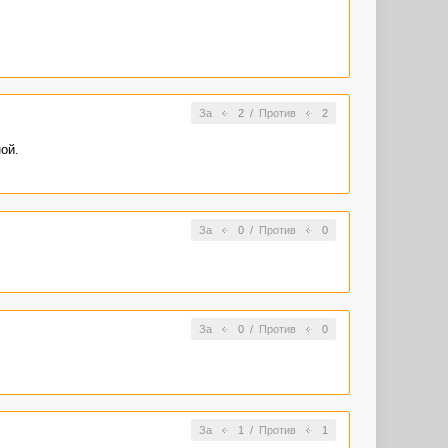
За
2
/
Против
2
ой.
За
0
/
Против
0
За
0
/
Против
0
За
1
/
Против
1