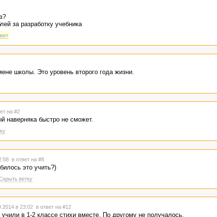
з?
лей за разработку учебника
твет
ене школы. Это уровень второго года жизни.
ет на #2
й наверняка быстро не сможет.
ку
22:58
в ответ на #8
билось это учить?)
Скрыть ветку
.2014 в 23:02
в ответ на #12
 учили в 1-2 классе стихи вместе. По другому не получалось.