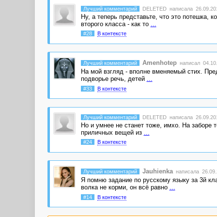
Лучший комментарий
DELETED
написала 26.09.201
Ну, а теперь представьте, что это потешка, 
второго класса - как то
...
#28
В контексте
Amenhotep
Лучший комментарий
написал 04.10.
На мой взгляд - вполне вменяемый стих. Пре
подворье речь, детей
...
#33
В контексте
Лучший комментарий
DELETED
написала 26.09.201
Но и умнее не станет тоже, имхо. На заборе 
приличных вещей из
...
#24
В контексте
Jauhienka
Лучший комментарий
написала 26.09.
Я помню задание по русскому языку за 3й кл
волка не корми, он всё равно
...
#14
В контексте