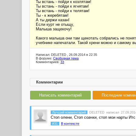
Ты встань - пойди к козлятам!
Ты встань - пойди к ягнятам!
Ты встань - пойди к телятам!
Ты - к жеребятам!
А ты держи казан!
Если курт не отыщу,
Малыша защекочу!
Какого малыша они там щекотать собрались не пон
учебнике напечатали. Такой хрени можно и самому в
Написал: DELETED , 26.09.2014 в 22:35
В форуме:
Свободная тема
Комментариев:
33
Комментарии
Написать комментарий
Последние комме
Лучший комментарий
DELETED
написал 27.09.2014
Стоп олени, Стоп соачки, стоп мои нарты Ит
#31
В контексте