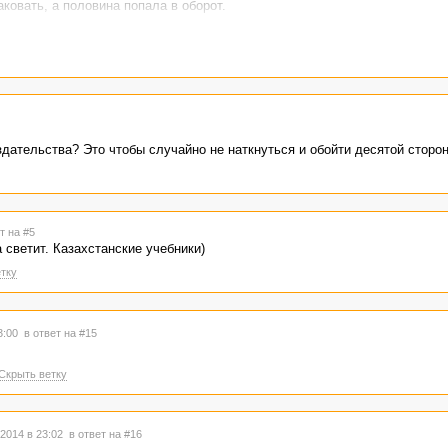
ковать, а половина попала в оборот.
здательства? Это чтобы случайно не наткнуться и обойти десятой сторон
т на #5
а светит. Казахстанские учебники)
тку
23:00
в ответ на #15
Скрыть ветку
2014 в 23:02
в ответ на #16