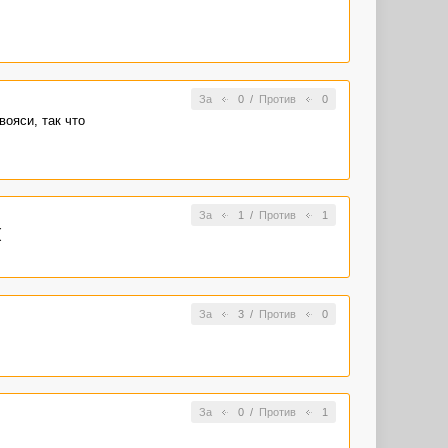
За
0
/
Против
0
ояси, так что
За
1
/
Против
1
(
За
3
/
Против
0
За
0
/
Против
1