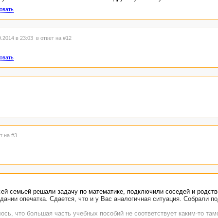
овать
.2014 в 23:03
в ответ на #12
овать
т на #3
сей семьей решали задачу по математике, подключили соседей и родств
дании опечатка. Сдается, что и у Вас аналогичная ситуация. Собрали по
лось, что большая часть учебных пособий не соответствует каким-то та