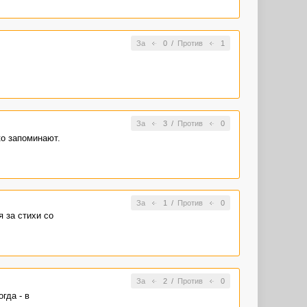
За
0
/
Против
1
За
3
/
Против
0
ко запоминают.
За
1
/
Против
0
я за стихи со
За
2
/
Против
0
гда - в