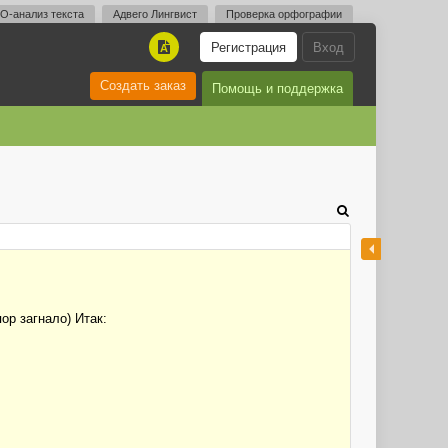
O-анализ текста
Адвего Лингвист
Проверка орфографии
Регистрация
Вход
A
Создать заказ
Помощь и поддержка
ор загнало) Итак: