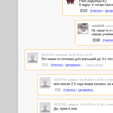
Рано радуешься;)
А вдруг в татарстанс
#19
Ответить
/
Цитир
svetik04
напис
Ну наши-то я
новым учебник
#21
Ответи
DELETED
написала 26.09.2014 в 22:53
Это какая-то потешка для малышей до 3-х лет,
#6
Ответить
/
Цитировать
/
Скрыть ветку
DELETED
написал 26.09.2014 в 22:56
в отве
моя малая 2,5 года вчера качаясь на
#9
Ответить
/
Цитировать
DELETED
написал 26.09.2014 в 22:58
в отве
Да, прям в нем