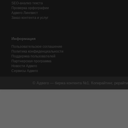
SEO-анализ текста
Проверка орфографии
Адвего
Лингвист
Заказ контента и услуг
Информация
Пользовательское соглашение
Политика конфиденциальности
Поддержка пользователей
Партнерская программа
Новости Адвего
Сервисы Адвего
© Адвего — биржа контента №1. Копирайтинг, рерайти