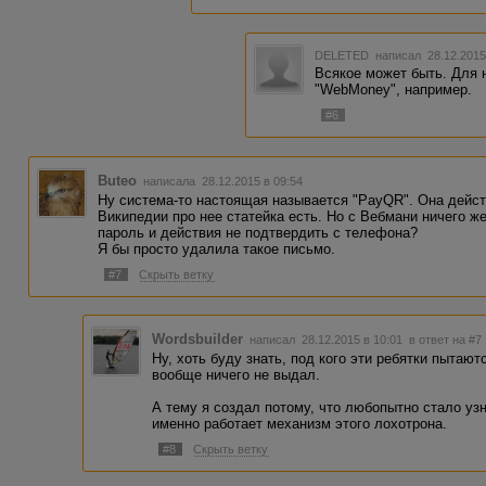
DELETED
написал 28.12.2015
Всякое может быть. Для 
"WebMoney", например.
#6
Buteo
написала 28.12.2015 в 09:54
Ну система-то настоящая называется "PayQR". Она дейст
Википедии про нее статейка есть. Но с Вебмани ничего же
пароль и действия не подтвердить с телефона?
Я бы просто удалила такое письмо.
#7
Скрыть ветку
Wordsbuilder
написал 28.12.2015 в 10:01
в ответ на #7
Ну, хоть буду знать, под кого эти ребятки пытают
вообще ничего не выдал.
А тему я создал потому, что любопытно стало узна
именно работает механизм этого лохотрона.
#8
Скрыть ветку