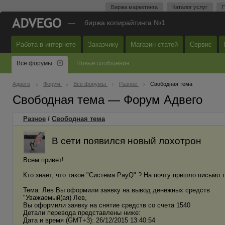
Биржа маркетинга
Каталог услуг
П
—
биржа копирайтинга №1
Работа в интернете
Заказчику
Магазин статей
Сервис
Все форумы
Новые сообщения
Адвего
Форум
Все форумы
Разное
Свободная тема
Свободная тема — Форум Адвего
Разное
/
Свободная тема
В сети появился новый лохотрон
Всем привет!
Кто знает, что такое "Система PayQ" ? На почту пришло письмо 
Тема: Лев Вы оформили заявку на вывод денежных средств
"Уважаемый(ая) Лев,
Вы оформили заявку на снятие средств со счета 1540
Детали перевода представлены ниже:
Дата и время (GMT+3): 26/12/2015 13:40:54