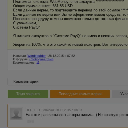
Платежная система: WebMoney, cчет аккаунта ********************
Общая сумма снятия: 661.85 USD
Если данные верны, то подтвердите перевод по этой ссылке ******
Если данные не верны или Вы не оформляли вывод средств, то от
Провести процедуру отмены возможно только до того как финанс
С уважением,
Система PayQ"
Я никаких аккаунтов в "Системе PayQ" не имею и никаких заявок,
Уверен на 100%, что это какой-то новый лохотрон. Вот интересно
Написал:
Wordsbuilder
, 28.12.2015 в 07:52
В форуме:
Свободная тема
Комментариев:
11
Комментарии
Тема закрыта
Последние комментарии
Учас
DELETED
написал 28.12.2015 в 08:33
На это и рассчитывают авторы письма :) Не советую риск
#1