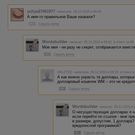
yuliya27061977
написала 28.12.2015 в 08:45
А имя-то правильное Ваше назвали?
#2
Скрыть ветку
Wordsbuilder
написал 28.12.2015 в 09:01
в ответ на #2
Мое имя - ни разу не секрет, отображается вместе
#3
Скрыть ветку
DELETED
написала 28.12.2015 в 09:33
в ответ н
А как можно украсть те доллары, которых
долларовый кошелек WM – это не кредитн
#4
Скрыть ветку
Wordsbuilder
написал 28.12.2015 в
О несуществующих долларах я не
если перейти по ссылке - мне пр
в размере, допустим, 1 доллара?
вредоносной программой?
#5
Скрыть ветку