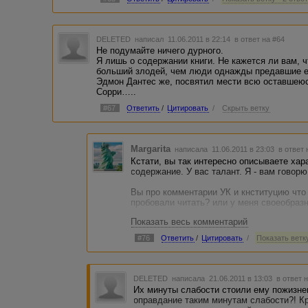
DELETED
написал 11.06.2011 в 22:14
в ответ на #64
Не подумайте ничего дурного.
Я лишь о содержании книги. Не кажется ли вам, 
больший злодей, чем люди однажды предавшие ег
Эдмон Дантес же, посвятил мести всю оставшеюс
Сорри…..
#67
Ответить
/
Цитировать
/
Скрыть ветку
Margarita
написала 11.06.2011 в 23:03
в ответ 
Кстати, вы так интересно описываете хара
содержание. У вас талант. Я - вам говорю
Вы про комментарии УК и кнституцию что 
пробовали читать? или у меня своеобраз
Показать весь комментарий
по поводу Дантеса и мести: зло должно бы
он только в помощь. Он не человек, а Дух
#76
Ответить
/
Цитировать
/
Показать ветку
действие, даже в суд дотопать сил нет у
оставлять зло безнаказанным - это прест
том, что считается преступлением, если 
преступление или уже свершилось престу
DELETED
написала 21.06.2011 в 13:03
в ответ 
обязаны по закону бороться со всяким зл
Их минуты слабости стоили ему пожизнен
иначе, но не преступая закон.
оправдание таким минутам слабости?! Кр