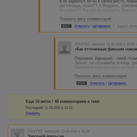
а не зарвался ли он в своей мести, помн
растопчешь львов"? А Моррель, спасенны
от смерти?! Так что не обижайте Эдмона )
оправдываю, милосердным его не назове
Показать весь комментарий
сюжет закручен довольно лихо.
зы: "одержимый местью наркоман" - тако
#157
Ответить
/
Цитировать
/
Скрыть ветк
прийти не мог )))) просто новый взгляд 
ЗЗЫ: иду читать Жюля Верна!
DELETED
написал 21.06.2011 в 19:30
«Как отточенным финским ножо
Поразили, барышня) - такой плам
Значит, не слукавили, и вещь д
Попробую максимально деликатн
издалека.
Показать весь комментарий
Была такая книга в школьной пр
#158
Ответить
/
Цитировать
Достоевского. Где доведенный д
с убийством. В жертвы автор на
старуху - процентщицу. Загоняв
Еще 16 веток / 48 комментариев в темe
Конкретнейшее противостояние –
Последний:
11.06.2011 в 19:12
и никчемным ради спасения мол
Показать
Весь «юмор» в том, что в итоге
«неуказанных в меню» персона
Дисбаланс сюжета был столь вел
дорисовывать Лизавету – сестру
DELETED
написала 13.06.2011 в 20:25
бросать ее под топор главного 
Заводной апельсин.