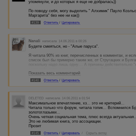
упомянули, и до которых я еще не добралась))
По поводу себя, могу выделить " Алхимик" Пауло Коэльо,
Маргарита" без нее ни как))
#139
Ответить
/
Цитировать
Nanali
написала 14.06.2011 в 00:26
Будете смеяться, но - "Алые паруса".
Я читала 90% из книг, перечисленных в комментах, и есл
список был бы примерно таким же, от Стругацких и Булг
поскольку надо лишь одну.... А причины действительно 
сама себе затрудняюсь их объяснить. Возможно, дело в 
Показать весь комментарий
доминирует какая-то одна эмоция (или группа эмоций); и 
удалось создать сумасшедший сплав практически из вс
#140
Ответить
/
Цитировать
доступных человеку. Вот, начинаешь пытаться выразить
словами - и все рассыпается....
Подчеркиваю - это лишь мое мнение.
DELETED
написала 14.06.2011 в 01:54
Максимальное впечатление, хз... это не критерий...
Читала только что форум, читала топик... Вспомнился 
золотоглазыми...
Очень четкая социальная тема, плюс всегда актуальная..
Это не любимая книга, это ассоциации.
Прозит
#145
Ответить
/
Цитировать
/
Скрыть ветку