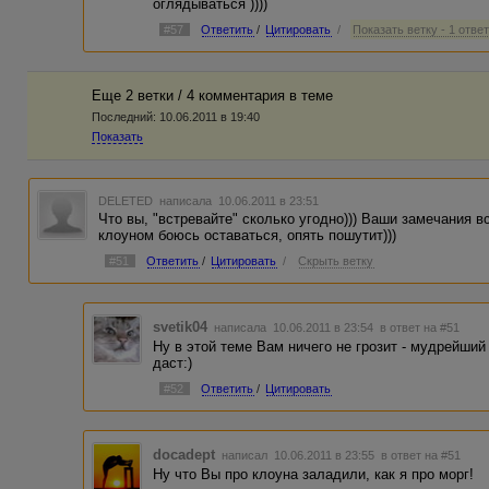
оглядываться ))))
#57
Ответить
/
Цитировать
/
Показать ветку - 1 отве
Еще 2 ветки / 4 комментария в темe
Последний:
10.06.2011 в 19:40
Показать
DELETED
написала 10.06.2011 в 23:51
Что вы, "встревайте" сколько угодно))) Ваши замечания 
клоуном боюсь оставаться, опять пошутит)))
#51
Ответить
/
Цитировать
/
Скрыть ветку
svetik04
написала 10.06.2011 в 23:54
в ответ на #51
Ну в этой теме Вам ничего не грозит - мудрейший
даст:)
#52
Ответить
/
Цитировать
docadept
написал 10.06.2011 в 23:55
в ответ на #51
Ну что Вы про клоуна заладили, как я про морг!