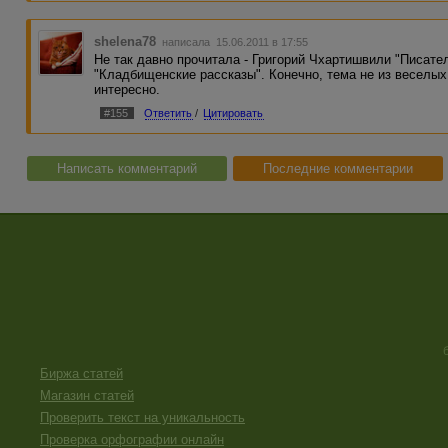
shelena78
написала 15.06.2011 в 17:55
Не так давно прочитала - Григорий Чхартишвили "Писател
"Кладбищенские рассказы". Конечно, тема не из веселы
интересно.
#155
Ответить
/
Цитировать
Написать комментарий
Последние комментарии
Биржа статей
Магазин статей
Проверить текст на уникальность
Проверка орфографии онлайн