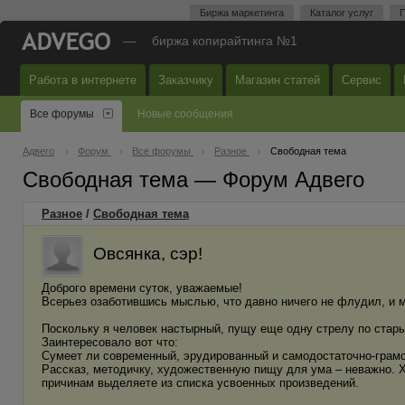
Биржа маркетинга
Каталог услуг
П
—
биржа копирайтинга №1
Работа в интернете
Заказчику
Магазин статей
Сервис
Все форумы
Новые сообщения
Адвего
Форум
Все форумы
Разное
Свободная тема
Свободная тема — Форум Адвего
Разное
/
Свободная тема
Овсянка, сэр!
Доброго времени суток, уважаемые!
Всерьез озаботившись мыслью, что давно ничего не флудил, и м
Поскольку я человек настырный, пущу еще одну стрелу по ст
Заинтересовало вот что:
Сумеет ли современный, эрудированный и самодостаточно-грамо
Рассказ, методичку, художественную пищу для ума – неважно. 
причинам выделяете из списка усвоенных произведений.