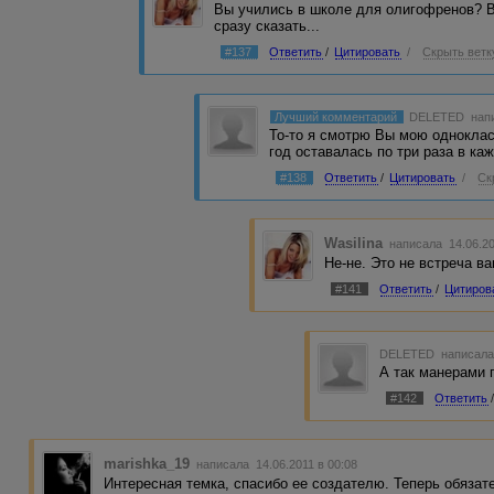
Вы учились в школе для олигофренов? В
сразу сказать...
#137
Ответить
/
Цитировать
/
Скрыть ветк
Лучший комментарий
DELETED
напи
То-то я смотрю Вы мою одноклас
год оставалась по три раза в каж
#138
Ответить
/
Цитировать
/
Ск
Wasilina
написала 14.06.2
Не-не. Это не встреча в
#141
Ответить
/
Цитиров
DELETED
написала
А так манерами 
#142
Ответить
marishka_19
написала 14.06.2011 в 00:08
Интересная темка, спасибо ее создателю. Теперь обязате