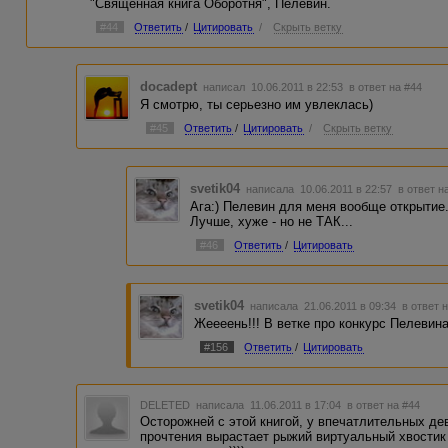
"Священная книга Оборотня", Пелевин.
#44
Ответить
/
Цитировать
/
Скрыть ветку
docadept
написал 10.06.2011 в 22:53
в ответ на #44
Я смотрю, ты серьезно им увлеклась)
#45
Ответить
/
Цитировать
/
Скрыть ветку
svetik04
написала 10.06.2011 в 22:57
в ответ н
Ага:) Пелевин для меня вообще открытие.
Лучше, хуже - но не ТАК...
#46
Ответить
/
Цитировать
svetik04
написала 21.06.2011 в 09:34
в ответ 
Жеееень!!! В ветке про конкурс Пелевина 
#156
Ответить
/
Цитировать
DELETED
написала 11.06.2011 в 17:04
в ответ на #44
Осторожней с этой книгой, у впечатлительных де
прочтения вырастает рыжий виртуальный хвостик 