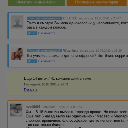
Написать комментарий
Последние комментарии
Лучший комментарий
DELETED
написала 13.06.2011 в 23:47
То-то я смотрю Вы мою одноклассницу напоминаете, кото
раза в каждом классе...
#138
В контексте
Wasilina
Лучший комментарий
написала 13.06.2011 в 23:29
Вы учились в школе для олигофренов? Вот блин, сорри за
#137
В контексте
Еще 14 веток / 41 комментарий в темe
Последний:
10.06.2011 в 14:33
Показать
svetik04
написала 10.06.2011 в 22:39
Хм... В 16 было бы выбрать гораздо проще. Но когда тебе з
Еще лет 5 назад было бы однозначно - "Мастер и Маргари
спорное, ироничное, философское, где-то непонятное (а 
- но настолько близкое...