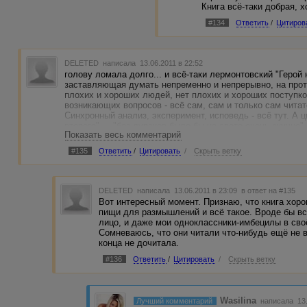
Книга всё-таки добрая, х
#134
Ответить
/
Цитиров
DELETED
написала 13.06.2011 в 22:52
голову ломала долго... и всё-таки лермонтовский "Герой
заставляющая думать непременно и непрерывно, на протя
плохих и хороших людей, нет плохих и хороших поступко
возникающих вопросов - всё сам, сам и только сам читате
Синхронный анализ, эксперимент, исповедь - всё тут. А ц
второго" ... "без дураков было бы на свете очень скучно"
Показать весь комментарий
Архимед хотел приподнять земной шар" ... "женщины любят
это цитаты лишь с двух соседних страниц, а поспорить 
#135
Ответить
/
Цитировать
/
Скрыть ветку
DELETED
написала 13.06.2011 в 23:09
в ответ на #135
Вот интересный момент. Признаю, что книга хоро
пищи для размышлений и всё такое. Вроде бы в
лицо, и даже мои одноклассники-имбецилы в сво
Сомневаюсь, что они читали что-нибудь ещё не в
конца не дочитала.
#136
Ответить
/
Цитировать
/
Скрыть ветку
Wasilina
Лучший комментарий
написала 13.