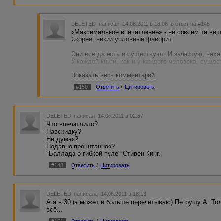
DELETED
написал 14.06.2011 в 18:06
в ответ на #145
«Максимальное впечатление» - не совсем та вещ
Скорее, некий условный фаворит.
Они всегда есть и существуют. И зачастую, наха
У каждой книги, как и у каждого человека, сущес
крайне изменчива.
Показать весь комментарий
И зависит от перевода, оформления, иллюстраци
ваше самочувствие в момент прочтения.
#150
Ответить
/
Цитировать
Так вот, о чем бишь я….
Есть произведения, менее других подверженные 
употребляете – в мягкой, дешевой обвертке, ибук
DELETED
написал 14.06.2011 в 02:57
дорогого издания. Они вас «достанут». Гарантир
Что впечатлило?
восприятия изложенных в ней мыслей.
Навскидку?
Не думая?
Вот их-то, сердешных, я и захотел «слегка подок
Недавно прочитанное?
Для памяти.
"Баллада о гибкой пуле" Стивен Кинг.
Плюс – как всегда, личные меркантильные интере
#148
Ответить
/
Цитировать
DELETED
написала 14.06.2011 в 18:13
А я в 30 (а может и больше перечитываю) Петрушу А. Тол
всё...