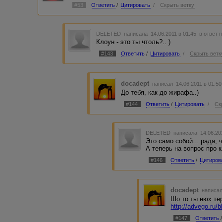
#53
Ответить
/
Цитировать
/
Скрыть ветку
DELETED
написала 14.06.2011 в 01:45
в ответ 
Клоун - это ты чтоль?.. )
#143
Ответить
/
Цитировать
/
Скрыть ветк
docadept
написал 14.06.2011 в 01:5
До тебя, как до жирафа..)
#144
Ответить
/
Цитировать
/
Ск
DELETED
написала 14.06.20
Это само собой... рада, 
А теперь на вопрос про к
#146
Ответить
/
Цитиров
docadept
написал
Шо то ты нюх те
http://advego.ru/
#147
Ответить