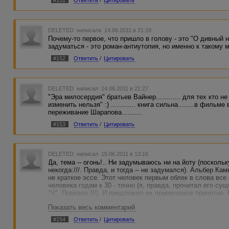
#151
Ответить
/
Цитировать
DELETED
написала 14.06.2011 в 21:18
Почему-то первое, что пришло в голову - это "О дивный 
задуматься - это роман-антиутопия, но именно к такому 
#152
Ответить
/
Цитировать
DELETED
написал 14.06.2011 в 21:27
"Эра милосердия" братьев Вайнер............ для тех кто н
изменить нельзя" :) ............ книга сильна........в филь
переживание Шарапова..........
#153
Ответить
/
Цитировать
DELETED
написал 15.06.2011 в 13:15
Да, тема -- огонь!.. Ни задумываюсь ни на йоту (поскол
некогда:///. Правда, и тогда -- не задумался). Альбер К
не краткое эссе. Этот человек первым облек в слова все
человека годам к 30 - точно (я, правда, прочитал его с
"Ч". Повезло:///). И предложил их приемлемое принятие. 
всех страхов и сомнений, которые мешают жить и работать
Показать весь комментарий
уверен - не упомянули о нем только потому, что Миф о С
уже давно не удосуживается подниматься до осознанного
#154
Ответить
/
Цитировать
Однозначно.