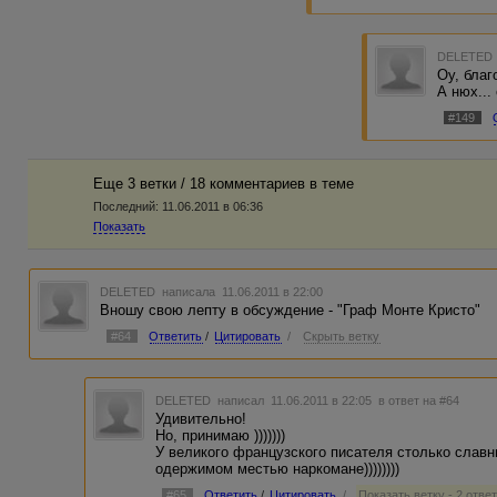
DELETED
Оу, благ
А нюх... 
#149
Еще 3 ветки / 18 комментариев в темe
Последний:
11.06.2011 в 06:36
Показать
DELETED
написала 11.06.2011 в 22:00
Вношу свою лепту в обсуждение - "Граф Монте Кристо"
#64
Ответить
/
Цитировать
/
Скрыть ветку
DELETED
написал 11.06.2011 в 22:05
в ответ на #64
Удивительно!
Но, принимаю )))))))
У великого французского писателя столько славн
одержимом местью наркомане))))))))
#65
Ответить
/
Цитировать
/
Показать ветку - 2 отве