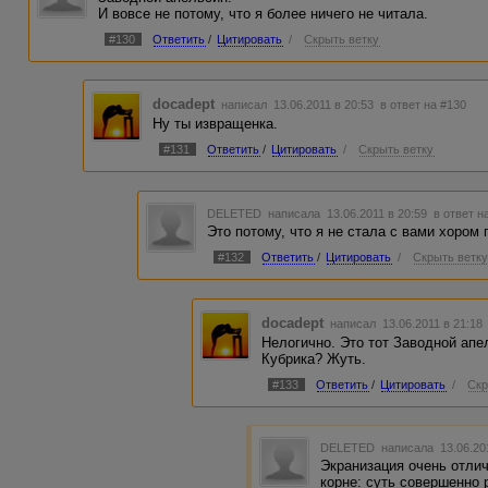
И вовсе не потому, что я более ничего не читала.
Возможно, Дюма так же вынужде
#130
Ответить
/
Цитировать
/
Скрыть ветку
сюжета. Кто знает?
Спасибо за Ваш ответ)
docadept
написал 13.06.2011 в 20:53
в ответ на #130
Ну ты извращенка.
#131
Ответить
/
Цитировать
/
Скрыть ветку
DELETED
написала 13.06.2011 в 20:59
в ответ н
Это потому, что я не стала с вами хором
#132
Ответить
/
Цитировать
/
Скрыть ветк
docadept
написал 13.06.2011 в 21:1
Нелогично. Это тот Заводной апе
Кубрика? Жуть.
#133
Ответить
/
Цитировать
/
Скр
DELETED
написала 13.06.20
Экранизация очень отлич
корне: суть совершенно 