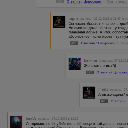
#10
Ответить
/
Цитировать
/
Скрыть ветку
- Я не сумасшедший, я просто эксцентрич
(Альберт Фиш)
mpnz
написал 27.12.2023 в 21:47
в о
- Каждый играет свою роль, и никто не го
Согласен, бывают и напрочь дол
(Ричард Рамирес)
Но смотрю даже на этих - у каждо
линейная логика. А чтоб сопоста
- Я не люблю понедельники, я просто сде
абсолютное число жертв - тут ну
дня. У меня нет другой причины, это был
Спенсер)
#21
Ответить
/
Цитировать
/
Скры
- Я бы хотел, чтобы у человечества была 
Риджуэй)
lankimi
написала 27.12.202
Когда работала над рассказом, попались
Женская логика?))
маньяков в истории. Живи теперь с этим))
#22
Ответить
/
Цитирова
mpnz
написал 27.
А он женщина? 
#23
Ответить
/
lerx56
написал 27.12.2023 в 13:13
Интересно, но 83 убийство в 83-процентный день с первог
коммент увидел) Соглашусь с Виктором, это очень сложно