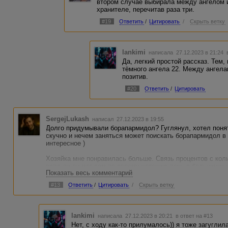
втором случае выбирала между ангелом 
хранителе, перечитав раза три.
#19
Ответить
/
Цитировать
/
Скрыть ветку
lankimi
написала 27.12.2023 в 21:24
Да, легкий простой рассказ. Тем,
тёмного ангела 22. Между ангела
позитив.
#20
Ответить
/
Цитировать
SergejLukash
написал 27.12.2023 в 19:55
Долго придумывали борапармидол? Гуглянул, хотел понят
скучно и нечем заняться может поискать борапармидол в 
интересное )
Хозяйка мне понравилась больше. Связь процентов с кол
вряд ли он мог сам по своему хотению лечь в больничку 
Показать весь комментарий
складно, а сам сюжет чуток смущает, простите )
#13
Ответить
/
Цитировать
/
Скрыть ветку
lankimi
написала 27.12.2023 в 20:21
в ответ на #13
Нет, с ходу как-то прилумалось)) я тоже загуглил