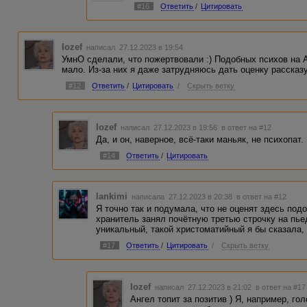
#16
Ответить
/
Цитировать
Iozef
написал 27.12.2023 в 19:54
УмнО сделали, что пожертвовали :) Подобных психов на Ад
мало. Из-за них я даже затрудняюсь дать оценку рассказу.
#12
Ответить
/
Цитировать
/
Скрыть ветку
Iozef
написал 27.12.2023 в 19:56
в ответ на #12
Да, и он, наверное, всё-таки маньяк, не психопат.
#14
Ответить
/
Цитировать
lankimi
написала 27.12.2023 в 20:38
в ответ на #12
Я точно так и подумала, что не оценят здесь под
хранитель занял почётную третью строчку на пье
уникальный, такой христоматийный я бы сказала,
#17
Ответить
/
Цитировать
/
Скрыть ветку
Iozef
написал 27.12.2023 в 21:02
в ответ на #17
Ангел топит за позитив ) Я, например, гол