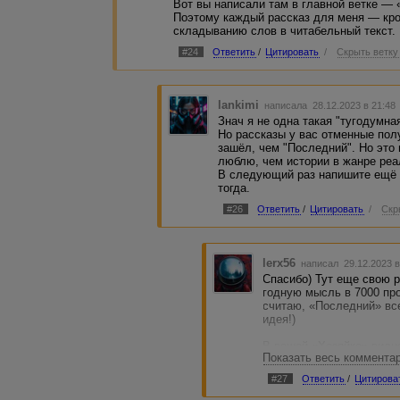
Вот вы написали там в главной ветке — 
Поэтому каждый рассказ для меня — кро
складыванию слов в читабельный текст.
#24
Ответить
/
Цитировать
/
Скрыть ветку
lankimi
написала 28.12.2023 в 21:4
Знач я не одна такая "тугодумная
Но рассказы у вас отменные пол
зашёл, чем "Последний". Но это
люблю, чем истории в жанре реа
В следующий раз напишите ещё "
тогда.
#26
Ответить
/
Цитировать
/
Скр
lerx56
написал 29.12.2023 
Спасибо) Тут еще свою р
годную мысль в 7000 про
считаю, «Последний» вс
идея!)
В вашей «Хозяйке» видно
Показать весь коммента
проработано, и действит
люблю всякие этнически
#27
Ответить
/
Цитирова
извините. А еще мне не 
нравится больше.