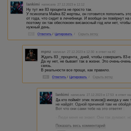
lankimi
написала 27.12.2023 в 12:12
Ну тут же 83 процента не просто так.
У психопата Майка 82 жертвы, он готовится пополнить эт
от года, что сидит в лечебнице. И вообще он повёрнут на
поэтому он так обеспокоен висакосный год или нет, чтоб
нужный день.
#2
Ответить
/
Цитировать
/
Скрыть ветку
mpnz
написал 27.12.2023 в 12:30
в ответ на #2
Ждать 83 _процента_ дней, чтобы совершить 83-е 
Да ну нет, не бывает так в жизни. Это очень-очен
связь.
В реальности все проще, как правило.
#6
Ответить
/
Цитировать
/
Скрыть ветку
lankimi
написала 27.12.2023 в 17:53
в ответ на
Да кто поймёт этих психов)) иногда у них 
не найдёт. Одной причиной там не обойд
Вот что они сами тебе на это ответят :
- Люди меня не знают. Они так думают, н
Показать весь комментарий
- Они меня не понимают. Как и следовало
выше твоего опыта. Я выше добра и зла..