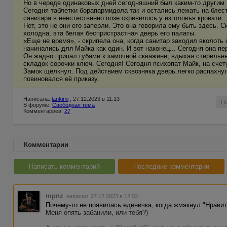
Но в череде одинаковых дней сегодняшний был каким-то другим.
Сегодня таблетки борапармидола так и остались лежать на блес
санитара в неестественно позе скривилось у изголовья кровати..
Нет, это не они его заперли. Это она говорила ему быть здесь. 
холодна, эта белая беспристрастная дверь его палаты.
«Еще не время», - скрипела она, когда санитар заходил вколоть
начинались для Майка как один. И вот наконец... Сегодня она пе
Он жадно припал губами к замочной скважине, вдыхая стерильн
складок сорочки ключ. Сегодня! Сегодня психопат Майк, на счет
Замок щёлкнул. Под действием сквозняка дверь легко распахнул
повиновался её приказу.
Написала:
lankimi
, 27.12.2023 в 11:13
П
В форуме:
Свободная тема
Комментариев:
27
Комментарии
Написать комментарий
Последние комментарии
mpnz
написал 27.12.2023 в 12:03
Почему-то не появилась единичка, когда жмякнул "Нравит
Меня опять забанили, или тебя?)