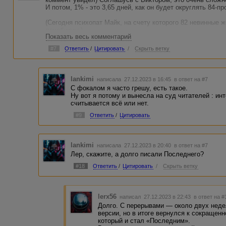
И потом, 1% - это 3,65 дней, как он будет округлять 84-пр
(Сегодня психопат Майк, на счету которого 82 невинные 
лечебницы.)
Показать весь комментарий
С этого предложения фокал ГГ сменился на авторский — 
конца оставить повествование от лица ГГ, как-нибудь вы
#7
Ответить
/
Цитировать
/
Скрыть ветку
Тогда и повелевающая дверь в финале была бы логична,
лица Майка, который и до этого слушался двери — и для 
"словно" как я понял из текста. Но здесь выглядит как авт
lankimi
написала 27.12.2023 в 16:45
в ответ на #7
повелела пальцу" ©
С фокалом я часто грешу, есть такое.
Ну вот я потому и вынесла на суд читателей : ин
считывается всё или нет.
#9
Ответить
/
Цитировать
lankimi
написала 27.12.2023 в 20:40
в ответ на #7
Лер, скажите, а долго писали Последнего?
#18
Ответить
/
Цитировать
/
Скрыть ветку
lerx56
написал 27.12.2023 в 22:43
в ответ на #
Долго. С перерывами — около двух неде
версии, но в итоге вернулся к сокращен
который и стал «Последним».