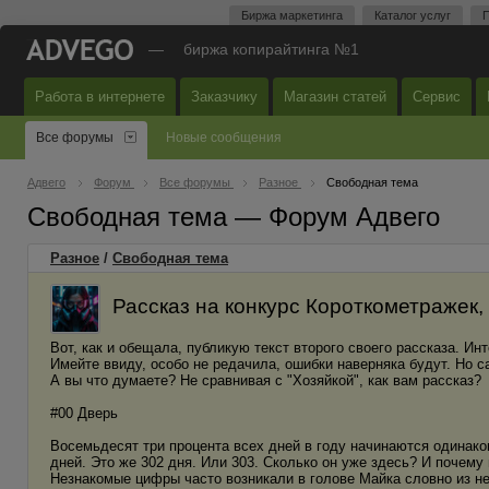
Биржа маркетинга
Каталог услуг
П
—
биржа копирайтинга №1
Работа в интернете
Заказчику
Магазин статей
Сервис
Все форумы
Новые сообщения
Адвего
Форум
Все форумы
Разное
Свободная тема
Свободная тема — Форум Адвего
Разное
/
Свободная тема
Рассказ на конкурс Короткометражек,
Вот, как и обещала, публикую текст второго своего рассказа. Инт
Имейте ввиду, особо не редачила, ошибки наверняка будут. Но с
А вы что думаете? Не сравнивая с "Хозяйкой", как вам рассказ?
#00 Дверь
Восемьдесят три процента всех дней в году начинаются одинако
дней. Это же 302 дня. Или 303. Сколько он уже здесь? И почему 
Незнакомые цифры часто возникали в голове Майка словно из не