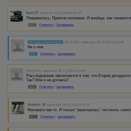
bure37
написал 30.11.2014 в 02:45
Понравилось. Приятно изложено. И вообще, как говорится
#12
Ответить
/
Цитировать
Лучший комментарий
DELETED
написала 01.12.2014 в 01:42
Ни о чем.
#13
Ответить
/
Цитировать
DELETED
написала 02.12.2014 в 12:52
Расследование заключается в том, что Егоров догадался
Так? Или я не догнала?
#14
Ответить
/
Цитировать
Anders_N
написала 05.12.2014 в 19:15
Маловато как-то. Я только "разогналась" постигать сюжет,
#17
Ответить
/
Цитировать