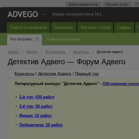
Биржа маркетинга
Каталог услуг
П
—
биржа копирайтинга №1
Работа в интернете
Заказчику
Магазин статей
Сервис
Все форумы
Новые сообщения
Адвего
Форум
Все форумы
Конкурсы
Детектив Адвего
Детектив Адвего — Форум Адвего
Конкурсы
/
Детектив Адвего
/
Первый
тур
Литературный конкурс "Детектив Адвего" -
Обсуждение конк
1-й тур: 430 работ
2-й тур: 50 работ
Финал: 10 работ
Победители: 10 работ