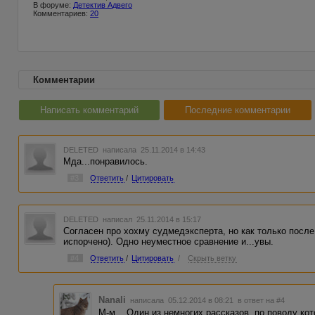
В форуме:
Детектив Адвего
Комментариев:
20
Комментарии
Написать комментарий
Последние комментарии
DELETED
написала 25.11.2014 в 14:43
Мда...понравилось.
#3
Ответить
/
Цитировать
DELETED
написал 25.11.2014 в 15:17
Согласен про хохму судмедэксперта, но как только после
испорчено). Одно неуместное сравнение и...увы.
#4
Ответить
/
Цитировать
/
Скрыть ветку
Nanali
написала 05.12.2014 в 08:21
в ответ на #4
М-м... Один из немногих рассказов, по поводу к