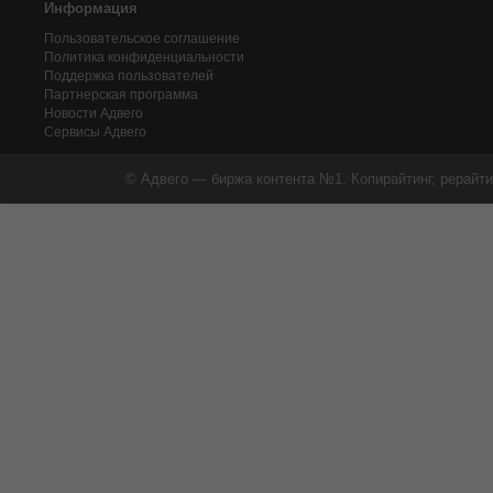
Информация
Пользовательское соглашение
Политика конфиденциальности
Поддержка пользователей
Партнерская программа
Новости Адвего
Сервисы Адвего
© Адвего — биржа контента №1. Копирайтинг, рерайти