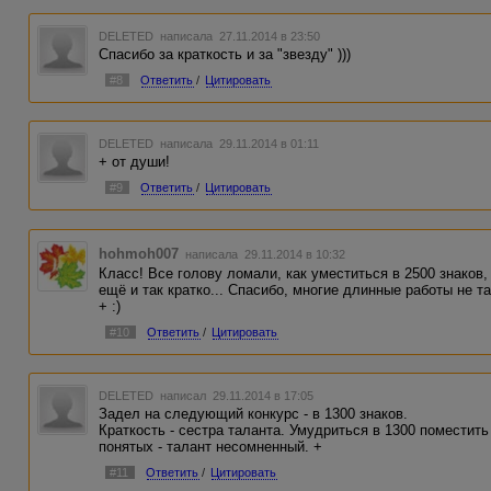
DELETED
написала 27.11.2014 в 23:50
Спасибо за краткость и за "звезду" )))
#8
Ответить
/
Цитировать
DELETED
написала 29.11.2014 в 01:11
+ от души!
#9
Ответить
/
Цитировать
hohmoh007
написала 29.11.2014 в 10:32
Класс! Все голову ломали, как уместиться в 2500 знаков
ещё и так кратко... Спасибо, многие длинные работы не т
+ :)
#10
Ответить
/
Цитировать
DELETED
написал 29.11.2014 в 17:05
Задел на следующий конкурс - в 1300 знаков.
Краткость - сестра таланта. Умудриться в 1300 поместит
понятых - талант несомненный. +
#11
Ответить
/
Цитировать