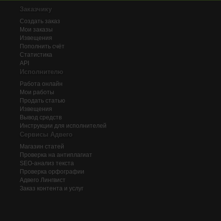
Заказчику
Создать заказ
Мои заказы
Извещения
Пополнить счёт
Статистика
API
Исполнителю
Работа онлайн
Мои работы
Продать статью
Извещения
Вывод средств
Инструкции для исполнителей
Сервисы Адвего
Магазин статей
Проверка на антиплагиат
SEO-анализ текста
Проверка орфографии
Адвего
Лингвист
Заказ контента и услуг