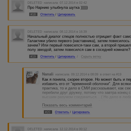
DELETED
написала 07.12.2014 в 02:42
Про Нарнию улыбнула шутка ))))))
#18
Ответить
/
Цитировать
DELETED
написала 08.12.2014 в 16:39
Начальный диалог спецов полностью отрицает факт само
Галактики убило первого (наставника), затем повесилос
зачем? Или первый повесился-таки сам, а второй пришел
полу звездой, затем повесился сам в соседней комнате?
#19
Ответить
/
Цитировать
/
Скрыть ветку
Nanali
написала 09.12.2014 в 08:09
в ответ на #19
Как я поняла, скорее второе. Но может быть и пе
избавить его от "временной оболочки". Для всяк
практика, то и дело в СМИ рассказывают, как сек
перебили друг дружку, потому что завтра конец с
высшим разумом соединиться....( Но дело в люб
два самоубийства, в первом - убийство и труп ви
Показать весь комментарий
#20
Ответить
/
Цитировать
DELETED
написала 12.12.2014 в 00:12