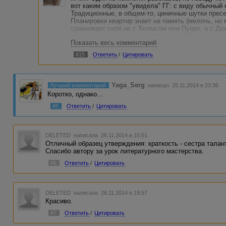
вот каким образом "увидела" ГГ: с виду обычный о
Традиционные, в общем-то, циничные шутки пресе
Планировки квартир знает на память (мелочь, но 
сравнивает себя не с Холмсом или Пуаро, а с Дю
народе литературным персонажем). Интеллигент, 
Показать весь комментарий
картинку, употребляя словечки типа "абстрагирова
вписывающиеся в контекст.
#15
Ответить
/
Цитировать
И вот работает такой Огюст Дюпен отечественного
трупы, делает из банальнейших вещей банальней
сделать не могут... Все счастливы, все смеются
Yaga_Serg
Лучший комментарий
написал 25.11.2014 в 23:36
понятые", а он сидит и сам над собой усмехается: 
Коротко, однако...
раскрыл дело века, ну надо же...
#5
Ответить
/
Цитировать
Если это не грустная ирония в чистейшем виде, то
Чудная зарисовка. Объемная, ироничная.... Одно "
детективного жанра".
DELETED
написала 26.11.2014 в 15:51
Отличный образец утверждения: краткость - сестра талан
Спасибо автору за урок литературного мастерства.
#6
Ответить
/
Цитировать
DELETED
написала 26.11.2014 в 19:57
Красиво.
#7
Ответить
/
Цитировать