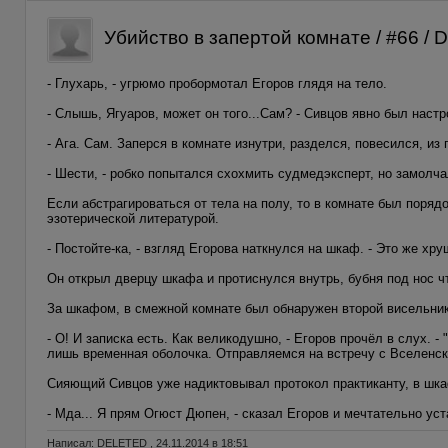
Убийство в запертой комнате / #66 /
- Глухарь, - угрюмо пробормотал Егоров глядя на тело.
- Слышь, Ягуаров, может он того...Сам? - Сивцов явно был нас
- Ага. Сам. Заперся в комнате изнутри, разделся, повесился, из
- Шести, - робко попытался схохмить судмедэксперт, но замолча
Если абстрагироваться от тела на полу, то в комнате был порядо
эзотерической литературой.
- Постойте-ка, - взгляд Егорова наткнулся на шкаф. - Это же хр
Он открыл дверцу шкафа и протиснулся внутрь, бубня под нос ч
За шкафом, в смежной комнате был обнаружен второй висельник
- О! И записка есть. Как великодушно, - Егоров прочёл в слух. 
лишь временная оболочка. Отправляемся на встречу с Вселенски
Сияющий Сивцов уже надиктовывал протокол практиканту, в шк
- Мда... Я прям Огюст Дюпен, - сказал Егоров и мечтательно уст
Написал: DELETED , 24.11.2014 в 18:51