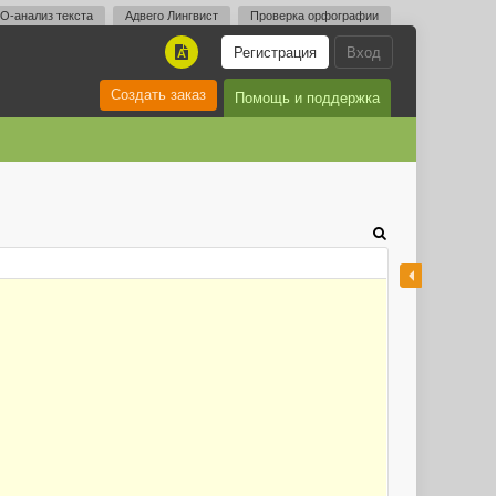
O-анализ текста
Адвего Лингвист
Проверка орфографии
Регистрация
Вход
A
Создать заказ
Помощь и поддержка