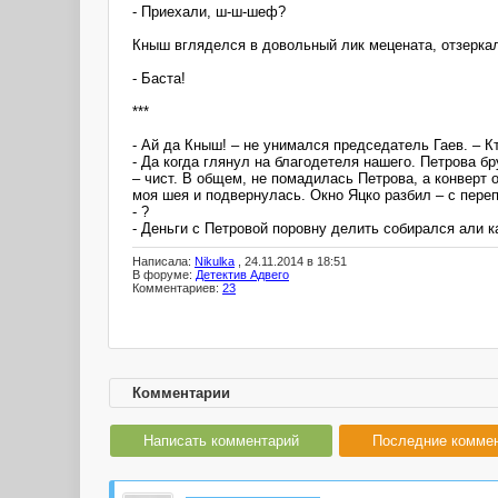
- Приехали, ш-ш-шеф?
Кныш вгляделся в довольный лик мецената, отзеркал
- Баста!
***
- Ай да Кныш! – не унимался председатель Гаев. – 
- Да когда глянул на благодетеля нашего. Петрова бр
– чист. В общем, не помадилась Петрова, а конверт 
моя шея и подвернулась. Окно Яцко разбил – с пере
- ?
- Деньги с Петровой поровну делить собирался али к
Написала:
Nikulka
, 24.11.2014 в 18:51
В форуме:
Детектив Адвего
Комментариев:
23
Комментарии
Написать комментарий
Последние комме