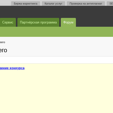
Биржа маркетинга
Каталог услуг
Проверка на антиплагиат
SE
Сервис
Партнёрская программа
Форум
вего
его
ение конкурса