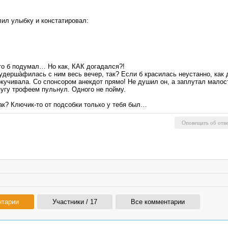
ил улыбку и констатировал:
Кто б подумал… Но как, КАК догадался?!
удерша̀филась с ним весь вечер, так? Если б красилась неустанно, как д
окучивала. Со спонсором анекдот прямо! Не душил он, а заплутал малост
пугу трофеем пульнул. Одного не пойму.
ак? Ключик-то от подсобки только у тебя был…
нтарии
Участники / 17
Все комментарии