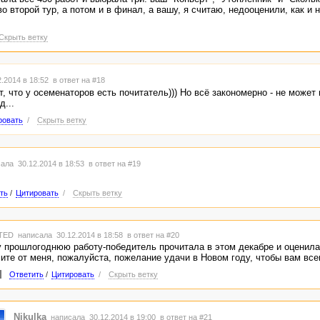
о второй тур, а потом и в финал, а вашу, я считаю, недооценили, как и 
Скрыть ветку
.2014 в 18:52
в ответ на #18
т, что у осеменаторов есть почитатель))) Но всё закономерно - не может
д...
ровать
/
Скрыть ветку
ала 30.12.2014 в 18:53
в ответ на #19
ть
/
Цитировать
/
Скрыть ветку
TED
написала 30.12.2014 в 18:58
в ответ на #20
 прошлогоднюю работу-победитель прочитала в этом декабре и оценила
ите от меня, пожалуйста, пожелание удачи в Новом году, чтобы вам все
Ответить
/
Цитировать
/
Скрыть ветку
Nikulka
написала 30.12.2014 в 19:00
в ответ на #21