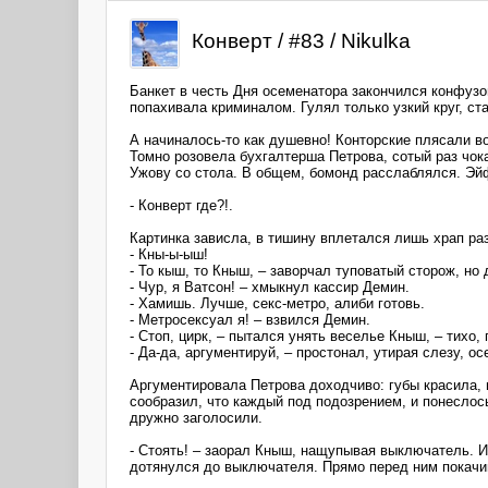
Конверт / #83 / Nikulka
Банкет в честь Дня осеменатора закончился конфузо
попахивала криминалом. Гулял только узкий круг, с
А начиналось-то как душевно! Конторские плясали вок
Томно розовела бухгалтерша Петрова, сотый раз чок
Ужову со стола. В общем, бомонд расслаблялся. Эй
- Конверт где?!.
Картинка зависла, в тишину вплетался лишь храп р
- Кны-ы-ыш!
- То кыш, то Кныш, – заворчал туповатый сторож, но 
- Чур, я Ватсон! – хмыкнул кассир Демин.
- Хамишь. Лучше, секс-метро, алиби готовь.
- Метросексуал я! – взвился Демин.
- Стоп, цирк, – пытался унять веселье Кныш, – тихо,
- Да-да, аргументируй, – простонал, утирая слезу, о
Аргументировала Петрова доходчиво: губы красила, и
сообразил, что каждый под подозрением, и понеслос
дружно заголосили.
- Стоять! – заорал Кныш, нащупывая выключатель. И 
дотянулся до выключателя. Прямо перед ним покачи