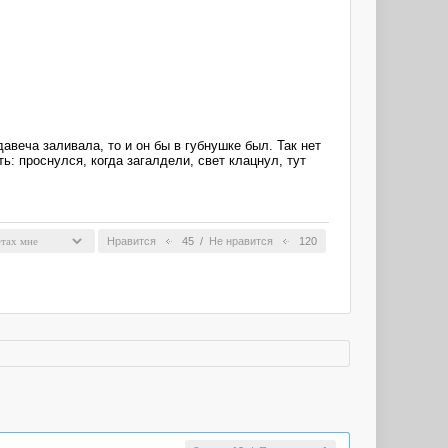
авеча заливала, то и он бы в губнушке был. Так нет
ь: проснулся, когда загалдели, свет клацнул, тут
Нравится
45
/
Не нравится
120