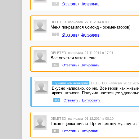
#5
Ответить
/
Цитировать
DELETED
написала 27.11.2014 в 09:55
Меня понравился бомонд - осеменаторов)
#6
Ответить
/
Цитировать
DELETED
написала 27.11.2014 в 17:01
Вас хочется читать еще.
#7
Ответить
/
Цитировать
Лучший комментарий
DELETED
написал 28.11.2014
Вкусно написано, сочно. Все герои как живые
ярких штрихов. Получил настоящее удовольст
#8
Ответить
/
Цитировать
DELETED
написала 01.12.2014 в 00:10
Такая сценка живая. Прямо слышу музыку из 
#9
Ответить
/
Цитировать