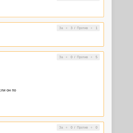
За
3
/
Против
1
За
0
/
Против
5
сли он по
За
0
/
Против
0