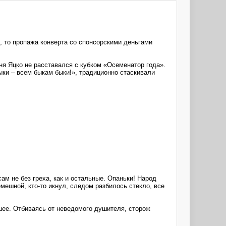
, то пропажа конверта со спонсорскими деньгами
 дня Яцко не расставался с кубком «Осеменатор года».
ки – всем быкам быки!», традиционно стаскивали
ам не без греха, как и остальные. Опаньки! Народ
мешной, кто-то икнул, следом разбилось стекло, все
 шее. Отбиваясь от неведомого душителя, сторож