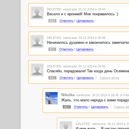
DELETED
написала 01.12.2014 в 18:44
Весело и с иронией! Мне понравилось :)
#10
Ответить
/
Цитировать
DELETED
написала 03.12.2014 в 20:08
Начиналось душевно и закончилось замечател
#11
Ответить
/
Цитировать
DELETED
написала 03.12.2014 в 20:56
Спасибо, порадовали! Так когда день Осемен
#12
Ответить
/
Цитировать
/
Скрыть ветку
Nikulka
написала 30.12.2014 в 18:45
в отв
Жаль, что мало народа с вами порадов
#17
Ответить
/
Цитировать
/
Скрыть ве
DELETED
написала 30.12.2014 в 
И мне жаль... Я честно прочит