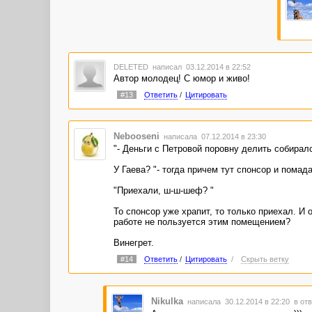
DELETED
написал 03.12.2014 в 22:52
Автор молодец! С юмор и живо!
#13
Ответить
/
Цитировать
Nebooseni
написала 07.12.2014 в 23:30
"- Деньги с Петровой поровну делить собирал
У Гаева? "- тогда причем тут спонсор и помад
"Приехали, ш-ш-шеф? "
То спонсор уже храпит, то только приехал. И
работе не пользуется этим помещением?
Винегрет.
#14
Ответить
/
Цитировать
/
Скрыть ветку
Nikulka
написала 30.12.2014 в 22:20
в отв