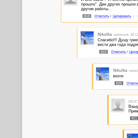
прошло". Две других прошли в
другие работы...
#18
Ответить
/
Цитировать
/
Nikulka
написала 30.12
Спасибо!!! Душу грее
вести два года подря
#19
Ответить
/
Цити
Nikulka
напис
везти
#20
Ответи
DELE
Вашу
Прим
#21