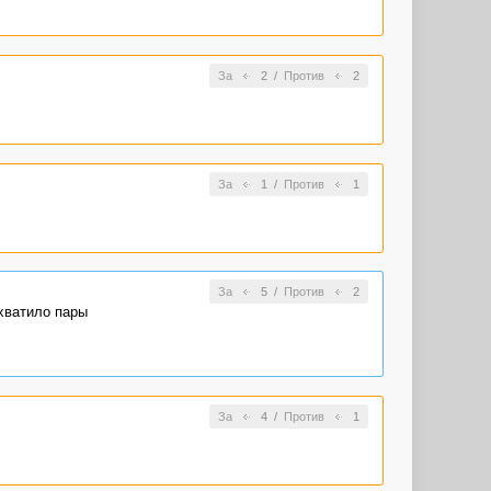
За
2
/
Против
2
За
1
/
Против
1
За
5
/
Против
2
 хватило пары
За
4
/
Против
1