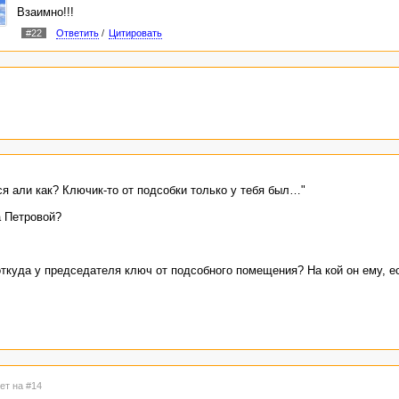
Взаимно!!!
#22
Ответить
/
Цитировать
ся али как? Ключик-то от подсобки только у тебя был…"
а Петровой?
 откуда у председателя ключ от подсобного помещения? На кой он ему, е
ет на #14