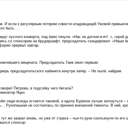
м. И если к регулярным потерям совести кладовщицей Ужовой привыкли
тало быть…
руг пухлого конверта, под баян тянули: «Нас не догоня-я-ят!..», герой
аясь со спонсором на брудершафт, председатель скандировал: «Наши бы
форию прервал завгар:
азомлевшего мецената. Председатель Гаев ожил первым:
дверь председательского кабинета изнутри запер. – Не пылѝ, найдем.
 говорю! Петрова, в подсобку чего бегала?
семенатор Яцко.
бо леди всегда остается таковой, а идолу Буренок лучше заткнуться – с
ь… Рукопашная не состоялась по причине внезапной темноты. В ней, кро
тут же заорал вновь, но уже от страха – чьи-то руки скользнули по его
вался спонсор: