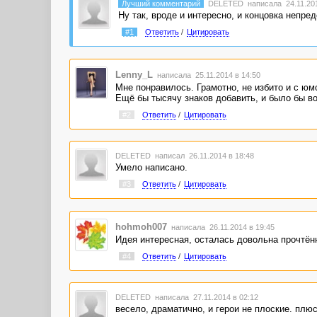
Лучший комментарий
DELETED
написала 24.11.201
Ну так, вроде и интересно, и концовка непре
#1
Ответить
/
Цитировать
Lenny_L
написала 25.11.2014 в 14:50
Мне понравилось. Грамотно, не избито и с юм
Ещё бы тысячу знаков добавить, и было бы во
#2
Ответить
/
Цитировать
DELETED
написал 26.11.2014 в 18:48
Умело написано.
#3
Ответить
/
Цитировать
hohmoh007
написала 26.11.2014 в 19:45
Идея интересная, осталась довольна прочтён
#4
Ответить
/
Цитировать
DELETED
написала 27.11.2014 в 02:12
весело, драматично, и герои не плоские. плюс