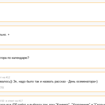
ьно. +
атора по календарю?
ет на #12
алось)) Эх, надо было так и назвать рассказ - День осеменатора=)
тку
18:50
в ответ на #17
ала все 430 работ и выбрала три: ваш "Конверт", "Утопленник" и "Скольк