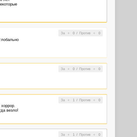
некоторые
За
0
/
Против
0
 глобально
За
0
/
Против
0
За
1
/
Против
0
 хоррор.
гда везло!
За
1
/
Против
0