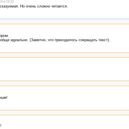
4 в 19:22
дсказуемая. Но очень сложно читается.
ором.
обще идеально. (Заметно, что приходилось сокращать текст).
ным!
!