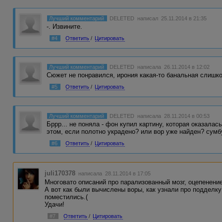
Лучший комментарий
DELETED
написал 25.11.2014 в 21:35
-. Извините.
#4
Ответить
/
Цитировать
Лучший комментарий
DELETED
написала 26.11.2014 в 12:02
Сюжет не понравился, ирония какая-то банальная слишк
#5
Ответить
/
Цитировать
Лучший комментарий
DELETED
написала 28.11.2014 в 00:53
Бррр... не поняла - фон купил картину, которая оказалась
этом, если полотно украдено? или вор уже найден? сумб
#6
Ответить
/
Цитировать
juli170378
написала 28.11.2014 в 17:05
Многовато описаний про парализованный мозг, оцепенение
А вот как были вычислены воры, как узнали про подделку
поместились.(
Удачи!
#7
Ответить
/
Цитировать