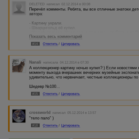
DELETED
написал 02.12.2014 в 00:08
Перечёл комменты. Ребята, вы все отличные знатоки дет
автора:
- Картину украли.
- Шварцнгольд её купил.
- Шериф приехал, Шварцгольд подумал, что Страшная По
Показать весь комментарий
(улики, алиби, расследования адвокаты - всё это не суще
- Шварцгольд застрелился, чтобы не опозорить Славный
#14
Ответить
/
Цитировать
Шварцнгольдов своей отсидкой.
- Ирония в том, что музейные работники не сообщили пре
сообщили полиции. Хотя, возможно, что я тоже додумыва
Полицейских Телепатах, которые узнали из Астрала, что к
Nanali
написала 04.12.2014 в 07:30
А коллекционер картину ночью купил?:) Если новостями п
моменту выхода вчерашних вечерних музейные экспонаты
удивительно, что нервничает, честные коллекционеры по
Шедевр №100...
#15
Ответить
/
Цитировать
crossworld
написал 05.12.2014 в 13:57
"тело пало" )
#18
Ответить
/
Цитировать