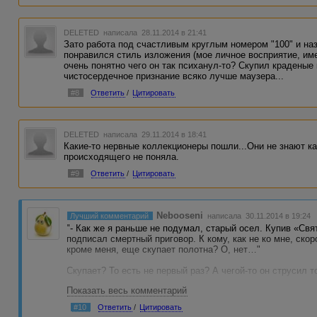
DELETED
написала 28.11.2014 в 21:41
Зато работа под счастливым круглым номером "100" и назв
понравился стиль изложения (мое личное восприятие, име
очень понятно чего он так психанул-то? Скупил краденые к
чистосердечное признание всяко лучше маузера...
#8
Ответить
/
Цитировать
DELETED
написала 29.11.2014 в 18:41
Какие-то нервные коллекционеры пошли...Они не знают к
происходящего не поняла.
#9
Ответить
/
Цитировать
Nebooseni
Лучший комментарий
написала 30.11.2014 в 19:24
"- Как же я раньше не подумал, старый осел. Купив «Св
подписал смертный приговор. К кому, как не ко мне, ско
кроме меня, еще скупает полотна? О, нет…"
Скупает? То есть не первый раз? А чегой-то он струсил 
Показать весь комментарий
Да, за скупку - смертная казнь и позор, дошло до него ка
#10
Ответить
/
Цитировать
Полицейский дружит со скупщиком краденного, который 