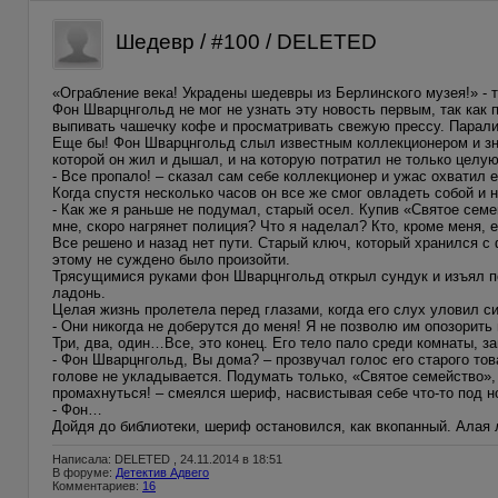
Шедевр / #100 / DELETED
«Ограбление века! Украдены шедевры из Берлинского музея!» - 
Фон Шварцнгольд не мог не узнать эту новость первым, так как 
выпивать чашечку кофе и просматривать свежую прессу. Парализ
Еще бы! Фон Шварцнгольд слыл известным коллекционером и з
которой он жил и дышал, и на которую потратил не только целую
- Все пропало! – сказал сам себе коллекционер и ужас охватил е
Когда спустя несколько часов он все же смог овладеть собой и 
- Как же я раньше не подумал, старый осел. Купив «Святое семе
мне, скоро нагрянет полиция? Что я наделал? Кто, кроме меня, 
Все решено и назад нет пути. Старый ключ, который хранился с 
этому не суждено было произойти.
Трясущимися руками фон Шварцнгольд открыл сундук и изъял п
ладонь.
Целая жизнь пролетела перед глазами, когда его слух уловил с
- Они никогда не доберутся до меня! Я не позволю им опозорит
Три, два, один…Все, это конец. Его тело пало среди комнаты, з
- Фон Шварцнгольд, Вы дома? – прозвучал голос его старого то
голове не укладывается. Подумать только, «Святое семейство», 
промахнуться! – смеялся шериф, насвистывая себе что-то под н
- Фон…
Дойдя до библиотеки, шериф остановился, как вкопанный. Алая л
Написала: DELETED , 24.11.2014 в 18:51
В форуме:
Детектив Адвего
Комментариев:
16