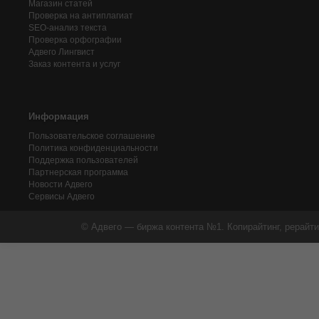
Магазин статей
Проверка на антиплагиат
SEO-анализ текста
Проверка орфографии
Адвего
Лингвист
Заказ контента и услуг
Информация
Пользовательское соглашение
Политика конфиденциальности
Поддержка пользователей
Партнерская программа
Новости Адвего
Сервисы Адвего
© Адвего — биржа контента №1. Копирайтинг, рерайти