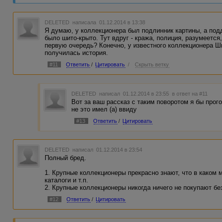
все краденные на виду висят.
"- Они никогда не доберутся до меня! Я не позволю им 
DELETED
написала 01.12.2014 в 13:38
сознание коллекционера. "
Я думаю, у коллекционера был подлинник картины, а подд
было шито-крыто. Тут вдруг - кража, полиция, разумеется,
Сознание на каком языке твердило?
первую очередь? Конечно, у известного коллекционера Ш
получилась история.
А коллекционер-то - чокнулся!
#11
Ответить
/
Цитировать
/
Скрыть ветку
DELETED
написал 01.12.2014 в 23:55
в ответ на #11
Вот за ваш рассказ с таким поворотом я бы прог
не это имел (а) ввиду
#13
Ответить
/
Цитировать
DELETED
написал 01.12.2014 в 23:54
Полный бред.
1. Крупные коллекционеры прекрасно знают, что в каком 
каталоги и т.п.
2. Крупные коллекционеры никогда ничего не покупают бе
#12
Ответить
/
Цитировать