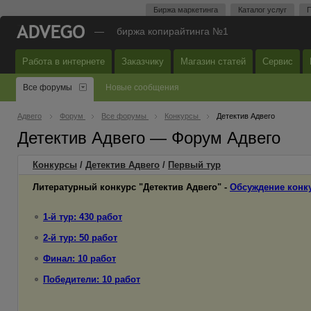
Биржа маркетинга
Каталог услуг
П
—
биржа копирайтинга №1
Работа в интернете
Заказчику
Магазин статей
Сервис
Все форумы
Новые сообщения
Адвего
Форум
Все форумы
Конкурсы
Детектив Адвего
Детектив Адвего — Форум Адвего
Конкурсы
/
Детектив Адвего
/
Первый
тур
Литературный конкурс "Детектив Адвего" -
Обсуждение конк
1-й тур: 430 работ
2-й тур: 50 работ
Финал: 10 работ
Победители: 10 работ