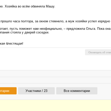
ию. Хозяйка во всём обвиняла Машу.
прошло часа полтора, за окном стемнело, а муж хозяйки успел изрядно 
ботает, пусть поможет нам неофициально, – предложила Ольга. Пока он
мпания стояла у дверей соседки.
акая блестящая!
нтарии
Участники / 23
Все комментарии