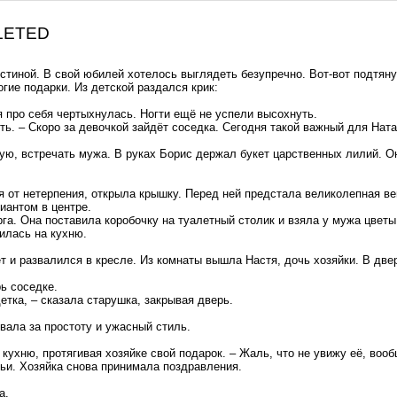
ELETED
стиной. В свой юбилей хотелось выглядеть безупречно. Вот-вот подтяну
гие подарки. Из детской раздался крик:
 про себя чертыхнулась. Ногти ещё не успели высохнуть.
ь. – Скоро за девочкой зайдёт соседка. Сегодня такой важный для Ната
ую, встречать мужа. В руках Борис держал букет царственных лилий. О
я от нетерпения, открыла крышку. Перед ней предстала великолепная ве
иантом в центре.
рга. Она поставила коробочку на туалетный столик и взяла у мужа цветы
вилась на кухню.
т и развалился в кресле. Из комнаты вышла Настя, дочь хозяйки. В две
ь соседке.
етка, – сказала старушка, закрывая дверь.
вала за простоту и ужасный стиль.
кухню, протягивая хозяйке свой подарок. – Жаль, что не увижу её, вооб
льи. Хозяйка снова принимала поздравления.
а.