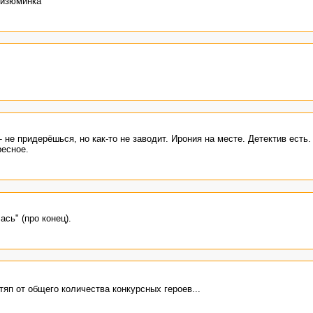
о изюминка
 не придерёшься, но как-то не заводит. Ирония на месте. Детектив есть.
ресное.
сь" (про конец).
яп от общего количества конкурсных героев...