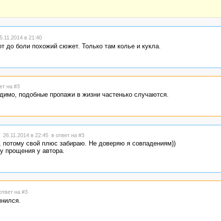
.11.2014 в 21:40
т до боли похожий сюжет. Только там колье и кукла.
ет на #3
идимо, подобные пропажи в жизни частенько случаются.
 26.11.2014 в 22:45
в ответ на #3
 потому свой плюс забираю. Не доверяю я совпадениям))
у прощения у автора.
ответ на #3
мнился.