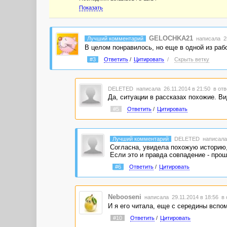
Показать
GELOCHKA21
Лучший комментарий
написала 25
В целом понравилось, но еще в одной из рабо
#3
Ответить
/
Цитировать
/
Скрыть ветку
DELETED
написала 26.11.2014 в 21:50
в отв
Да, ситуации в рассказах похожие. В
#5
Ответить
/
Цитировать
Лучший комментарий
DELETED
написала
Согласна, увидела похожую историю,
Если это и правда совпадение - прош
#6
Ответить
/
Цитировать
Nebooseni
написала 29.11.2014 в 18:56
в 
И я его читала, еще с середины вспо
#10
Ответить
/
Цитировать