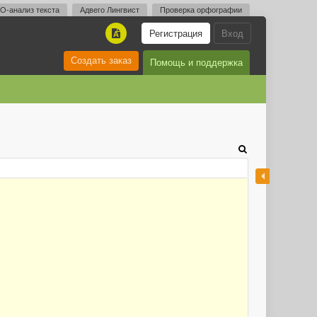
O-анализ текста
Адвего Лингвист
Проверка орфографии
Регистрация
Вход
A
Создать заказ
Помощь и поддержка