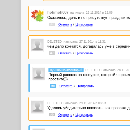
hohmoh007
написала 26.11.2014 в 13:08
Оказалось, дочь и не присутствуя праздник ма
#4
Ответить
/
Цитировать
DELETED
написала 27.11.2014 в 11:31
чем дело кончится, догадалась уже в середин
#7
Ответить
/
Цитировать
Лучший комментарий
DELETED
написала 28.11.201
Первый рассказ на конкурсе, который я прочл
простите)))
#8
Ответить
/
Цитировать
DELETED
написала 29.11.2014 в 08:53
Удалось убедительно показать, как пропажа 
#9
Ответить
/
Цитировать