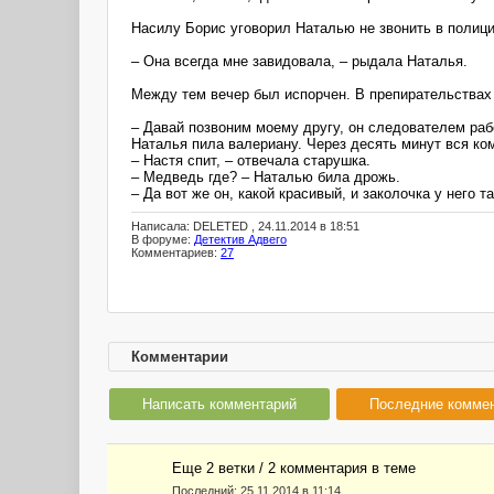
Насилу Борис уговорил Наталью не звонить в полиц
– Она всегда мне завидовала, – рыдала Наталья.
Между тем вечер был испорчен. В препирательствах 
– Давай позвоним моему другу, он следователем ра
Наталья пила валериану. Через десять минут вся ко
– Настя спит, – отвечала старушка.
– Медведь где? – Наталью била дрожь.
– Да вот же он, какой красивый, и заколочка у него т
Написала: DELETED , 24.11.2014 в 18:51
В форуме:
Детектив Адвего
Комментариев:
27
Комментарии
Написать комментарий
Последние комме
Еще 2 ветки / 2 комментария в темe
Последний:
25.11.2014 в 11:14