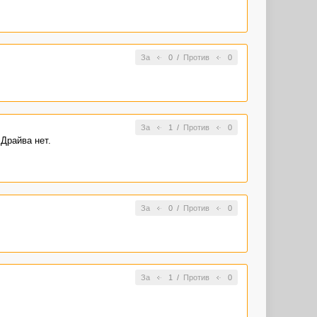
За
0
/
Против
0
За
1
/
Против
0
 Драйва нет.
За
0
/
Против
0
За
1
/
Против
0