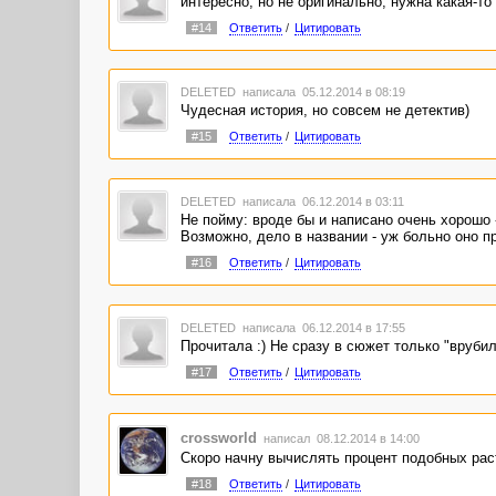
интересно, но не оригинально, нужна какая-т
#14
Ответить
/
Цитировать
DELETED
написала 05.12.2014 в 08:19
Чудесная история, но совсем не детектив)
#15
Ответить
/
Цитировать
DELETED
написала 06.12.2014 в 03:11
Не пойму: вроде бы и написано очень хорошо -
Возможно, дело в названии - уж больно оно п
#16
Ответить
/
Цитировать
DELETED
написала 06.12.2014 в 17:55
Прочитала :) Не сразу в сюжет только "врубила
#17
Ответить
/
Цитировать
crossworld
написал 08.12.2014 в 14:00
Скоро начну вычислять процент подобных раст
#18
Ответить
/
Цитировать