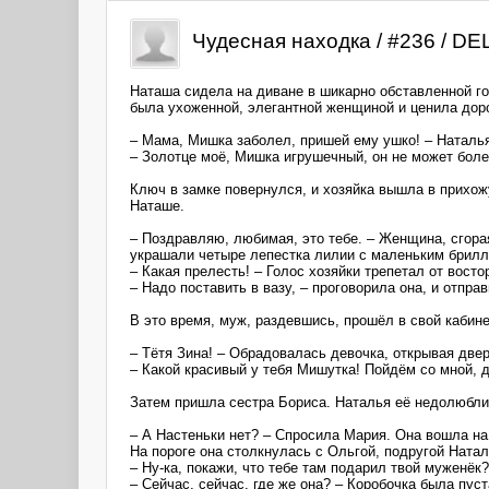
Чудесная находка / #236 / D
Наташа сидела на диване в шикарно обставленной го
была ухоженной, элегантной женщиной и ценила доро
– Мама, Мишка заболел, пришей ему ушко! – Наталья
– Золотце моё, Мишка игрушечный, он не может болет
Ключ в замке повернулся, и хозяйка вышла в прихож
Наташе.
– Поздравляю, любимая, это тебе. – Женщина, сгора
украшали четыре лепестка лилии с маленьким брилл
– Какая прелесть! – Голос хозяйки трепетал от восто
– Надо поставить в вазу, – проговорила она, и отпра
В это время, муж, раздевшись, прошёл в свой кабине
– Тётя Зина! – Обрадовалась девочка, открывая двер
– Какой красивый у тебя Мишутка! Пойдём со мной, д
Затем пришла сестра Бориса. Наталья её недолюбли
– А Настеньки нет? – Спросила Мария. Она вошла на 
На пороге она столкнулась с Ольгой, подругой Ната
– Ну-ка, покажи, что тебе там подарил твой муженёк?
– Сейчас, сейчас, где же она? – Коробочка была пуст