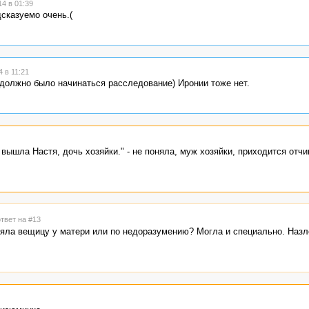
4 в 01:39
сказуемо очень.(
 в 11:21
е должно было начинаться расследование) Иронии тоже нет.
 вышла Настя, дочь хозяйки." - не поняла, муж хозяйки, приходится отч
ответ на #13
зяла вещицу у матери или по недоразумению? Могла и специально. Назл