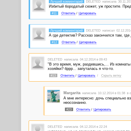
Лучший комментарий
DELETED
написала 30.11.201
Избитый бородатый сюжет, уж простите. Пред
#11
Ответить
/
Цитировать
Лучший комментарий
DELETED
написал 02.12.2014
А где детектив? Рассказ закончился там, гд
#12
Ответить
/
Цитировать
DELETED
написала 04.12.2014 в 09:43
"В это время, муж, раздевшись,... Из комнаты
хозяйки? бррр... запуталась я что-то.
#13
Ответить
/
Цитировать
/
Скрыть ветку
Margarita
написала 10.12.2014 в 01:38
в 
А мне интересно: дочь специально в
неосознанно.
#23
Ответить
/
Цитировать
DELETED
написала 04.12.2014 в 22:24