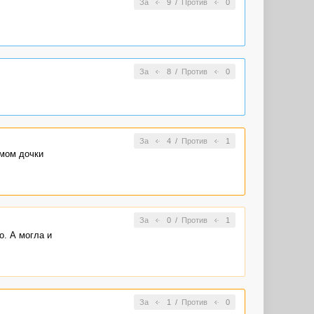
За
9
/
Против
0
За
8
/
Против
0
За
4
/
Против
1
имом дочки
За
0
/
Против
1
о. А могла и
За
1
/
Против
0