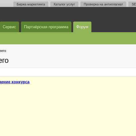
Биржа маркетинга
Каталог услуг
Проверка на антиплагиат
SE
Сервис
Партнёрская программа
Форум
вего
его
ение конкурса