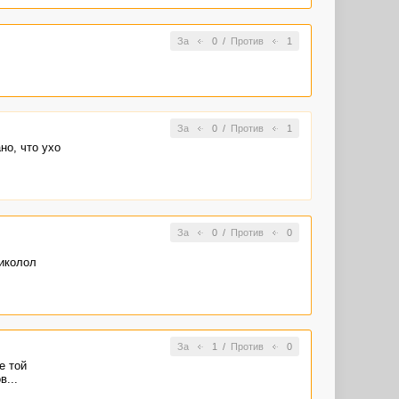
За
0
/
Против
1
За
0
/
Против
1
но, что ухо
За
0
/
Против
0
риколол
За
1
/
Против
0
е той
...