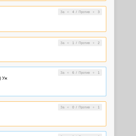
За
4
/
Против
3
За
1
/
Против
2
За
6
/
Против
1
) Уж
За
0
/
Против
1