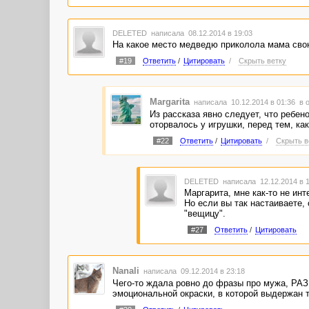
DELETED
написала 08.12.2014 в 19:03
На какое место медведю приколола мама св
#19
Ответить
/
Цитировать
/
Скрыть ветку
Margarita
написала 10.12.2014 в 01:36
в 
Из рассказа явно следует, что ребен
оторвалось у игрушки, перед тем, ка
#22
Ответить
/
Цитировать
/
Скрыть в
DELETED
написала 12.12.2014 в 
Маргарита, мне как-то не инт
Но если вы так настаиваете, 
"вещицу".
#27
Ответить
/
Цитировать
Nanali
написала 09.12.2014 в 23:18
Чего-то ждала ровно до фразы про мужа, РА
эмоциональной окраски, в которой выдержан т