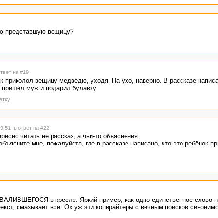
ою представшую вещицу?
ответ на #19
ок приколол вещицу медведю, уходя. На ухо, наверно. В рассказе написа
к пришел муж и подарил булавку.
етку
19:51
в ответ на #22
ересно читать не рассказ, а чьи-то объяснения.
объясните мне, пожалуйста, где в рассказе написано, что это ребёнок п
ЗВАЛИВШЕГОСЯ в кресле. Яркий пример, как одно-единственное слово н
екст, смазывает все. Ох уж эти копирайтеры с вечным поисков синонимов