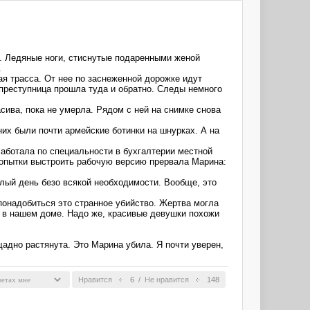
. Ледяные ноги, стиснутые подаренными женой
.
я трасса. От нее по заснеженной дорожке идут
х преступница прошла туда и обратно. Следы немного
сива, пока не умерла. Рядом с ней на снимке снова
их были почти армейские ботинки на шнурках. А на
 Работала по специальности в бухгалтерии местной
 попытки выстроить рабочую версию прервала Марина:
лый день безо всякой необходимости. Вообще, это
понадобиться это странное убийство. Жертва могла
то в нашем доме. Надо же, красивые девушки похожи
щадно растянута. Это Марина убила. Я почти уверен,
Нравится
6
/
Не нравится
148