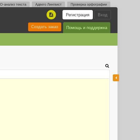
O-анализ текста
Адвего Лингвист
Проверка орфографии
Регистрация
Вход
A
Создать заказ
Помощь и поддержка