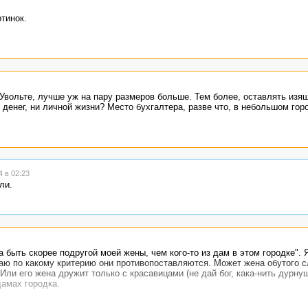
тинок.
Увольте, лучше уж на пару размеров больше. Тем более, оставлять изя
и денег, ни личной жизни? Место бухгалтера, разве что, в небольшом гор
 в 02:23
ли.
быть скорее подругой моей жены, чем кого-то из дам в этом городке". Я
наю по какому критерию они противопоставляются. Может жена обутого 
Или его жена дружит только с красавицами (не дай бог, кака-нить дурну
дамах городка.