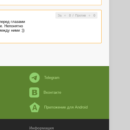
За
0
/
Против
0
перед глазами
е. Непонятно
ежду ними :))
Telegram
Вконтакте
Приложение для Android
Информация