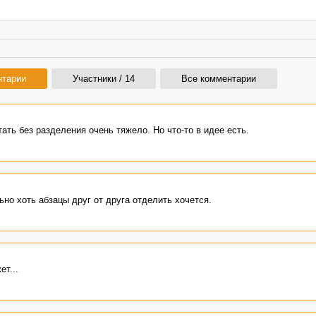
нтарии
Участники / 14
Все комментарии
ать без разделения очень тяжело. Но что-то в идее есть.
ьно хоть абзацы друг от друга отделить хочется.
ет...