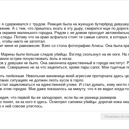
с я сдерживался с трудом. Реакция была на жующую бутерброд девушку
ение. А с тем, что пришлось ехать в эту дыру, смирился еще по дороге
а окраине маленького городка. Рядом с ее домом проходит автомобильна
, следы. Потому что на краю асфальта стоят те самые сапоги, в которы
, чтобы никто не затоптал.
ит меня из равновесия. Взял со стола фотографию Алисы. Она была кра
 Марины были больше следов убийцы. Взгляд скользнул на ее ноги. На н
или острее почувствовать боль в ногах.
ков у девушки не было. Она закончила единственный в городе институт.
лем. Совершенно не за что зацепиться, кроме пары сапог. Мои тщетные
ыть любезным. Невольная виновница моей агрессии проторчала здесь це
таких ситуациях не должен лезть кусок в горло.
естал зацикливаться на единственной улике. И стал думать, кому могло 
 в этом городке. Мне даже показалось на минуту, что я ее видел когда-
идея, что первой бы ее заподозрил, если бы не разница размеров.
о понял, из-за кого я здесь. Осмотрел сапожки убийцы: дорогая кожа не
о к ней совсем улеглось.