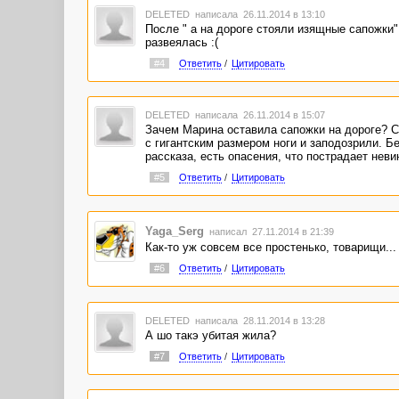
DELETED
написала 26.11.2014 в 13:10
После " а на дороге стояли изящные сапожки"
развеялась :(
#4
Ответить
/
Цитировать
DELETED
написала 26.11.2014 в 15:07
Зачем Марина оставила сапожки на дороге? Ск
с гигантским размером ноги и заподозрили. Б
рассказа, есть опасения, что пострадает нев
#5
Ответить
/
Цитировать
Yaga_Serg
написал 27.11.2014 в 21:39
Как-то уж совсем все простенько, товарищи...
#6
Ответить
/
Цитировать
DELETED
написала 28.11.2014 в 13:28
А шо такэ убитая жила?
#7
Ответить
/
Цитировать