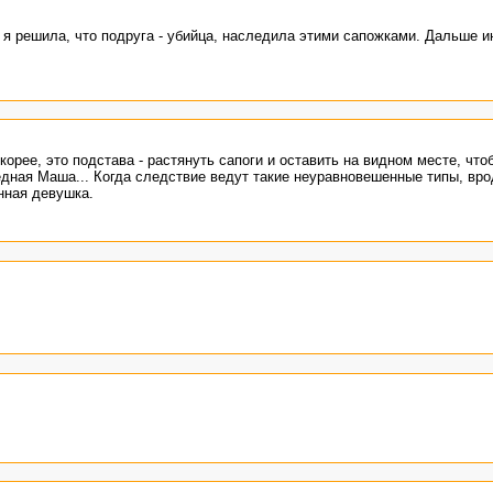
 я решила, что подруга - убийца, наследила этими сапожками. Дальше и
орее, это подстава - растянуть сапоги и оставить на видном месте, чт
едная Маша... Когда следствие ведут такие неуравновешенные типы, вро
инная девушка.