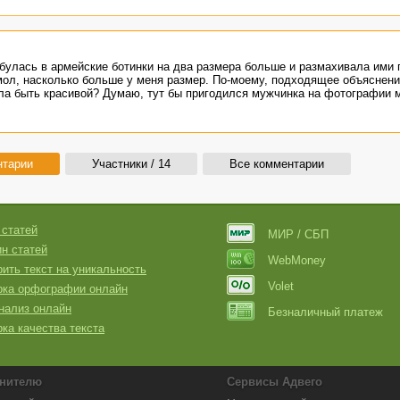
обулась в армейские ботинки на два размера больше и размахивала ими 
 мол, насколько больше у меня размер. По-моему, подходящее объяснени
ла быть красивой? Думаю, тут бы пригодился мужчинка на фотографии м
нтарии
Участники / 14
Все комментарии
 статей
МИР / СБП
н статей
WebMoney
ить текст на уникальность
Volet
рка орфографии онлайн
нализ онлайн
Безналичный платеж
ка качества текста
нителю
Сервисы Адвего