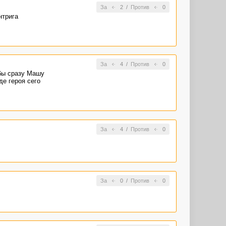
За
2
/
Против
0
нтрига
За
4
/
Против
0
обы сразу Машу
де героя сего
За
4
/
Против
0
За
0
/
Против
0