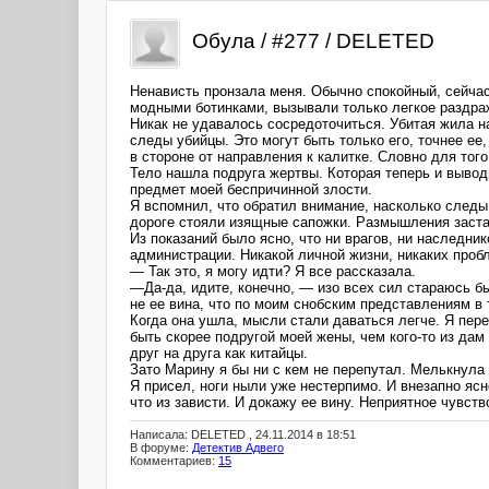
Обула / #277 / DELETED
Ненависть пронзала меня. Обычно спокойный, сейча
модными ботинками, вызывали только легкое раздраж
Никак не удавалось сосредоточиться. Убитая жила н
следы убийцы. Это могут быть только его, точнее ее
в стороне от направления к калитке. Словно для того
Тело нашла подруга жертвы. Которая теперь и вывод
предмет моей беспричинной злости.
Я вспомнил, что обратил внимание, насколько следы
дороге стояли изящные сапожки. Размышления застав
Из показаний было ясно, что ни врагов, ни наследни
администрации. Никакой личной жизни, никаких проб
— Так это, я могу идти? Я все рассказала.
—Да-да, идите, конечно, — изо всех сил стараюсь б
не ее вина, что по моим снобским представлениям в 
Когда она ушла, мысли стали даваться легче. Я пер
быть скорее подругой моей жены, чем кого-то из дам
друг на друга как китайцы.
Зато Марину я бы ни с кем не перепутал. Мелькнула 
Я присел, ноги ныли уже нестерпимо. И внезапно ясн
что из зависти. И докажу ее вину. Неприятное чувств
Написала: DELETED , 24.11.2014 в 18:51
В форуме:
Детектив Адвего
Комментариев:
15