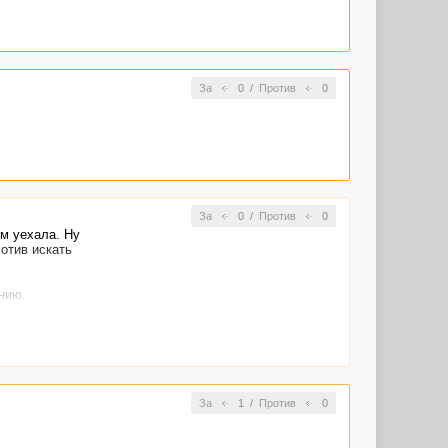
За
0
/
Против
0
За
0
/
Против
0
ом уехала. Ну
отив искать
нию.
го центра
За
1
/
Против
0