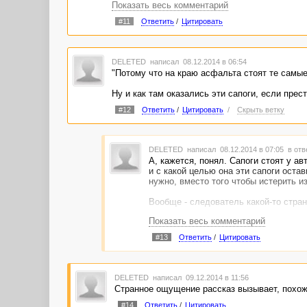
Показать весь комментарий
#11
Ответить
/
Цитировать
DELETED
написал 08.12.2014 в 06:54
"Потому что на краю асфальта стоят те самые
Ну и как там оказались эти сапоги, если прес
#12
Ответить
/
Цитировать
/
Скрыть ветку
DELETED
написал 08.12.2014 в 07:05
в отв
А, кажется, понял. Сапоги стоят у а
и с какой целью она эти сапоги оста
нужно, вместо того чтобы истерить из
Вообще - следователь какой-то стра
Показать весь комментарий
"Жертва могла быть скорее подругой 
#13
Ответить
/
Цитировать
Ну то есть в городе есть институт, н
вызывать?
DELETED
написал 09.12.2014 в 11:56
Странное ощущение рассказ вызывает, похож
#14
Ответить
/
Цитировать