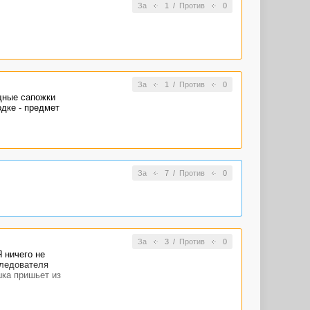
За
1
/
Против
0
За
1
/
Против
0
щные сапожки
одке - предмет
За
7
/
Против
0
За
3
/
Против
0
 ничего не
следователя
шка пришьет из