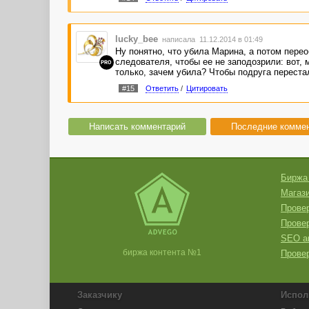
lucky_bee
написала 11.12.2014 в 01:49
Ну понятно, что убила Марина, а потом пере
следователя, чтобы ее не заподозрили: вот,
PRO
только, зачем убила? Чтобы подруга переста
#15
Ответить
/
Цитировать
Написать комментарий
Последние комме
Биржа
Магази
Провер
Прове
SEO а
биржа контента №1
Провер
Заказчику
Испол