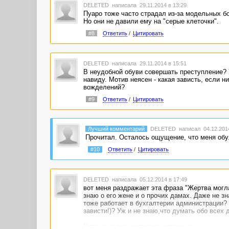
DELETED
написала 29.11.2014 в 13:29
Пуаро тоже часто страдал из-за модельных бо
Но они не давили ему на "серые клеточки".
#8
Ответить
/
Цитировать
DELETED
написала 29.11.2014 в 15:51
В неудобной обуви совершать преступление? 
навиду. Мотив неясен - какая зависть, если н
вожделений?
#9
Ответить
/
Цитировать
Лучший комментарий
DELETED
написал 04.12.2014
Прочитал. Осталось ощущение, что меня обу
#10
Ответить
/
Цитировать
DELETED
написала 05.12.2014 в 17:49
вот меня раздражает эта фраза "Жертва могла 
знаю о его жене и о прочих дамах. Даже не з
тоже работает в бухгалтерии администрации? 
зависти!)? Уж и не знаю,что думать обо всех 
Хотя, в целом, написано чистенько.