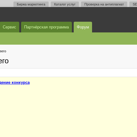
Биржа маркетинга
Каталог услуг
Проверка на антиплагиат
SE
Сервис
Партнёрская программа
Форум
вего
его
ение конкурса