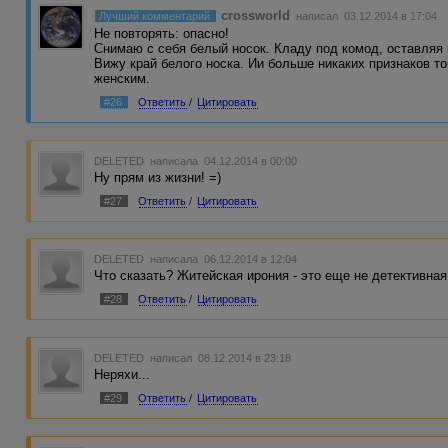
crossworld
Лучший комментарий
написал 03.12.2014 в 17:04
Не повторять: опасно!
Снимаю с себя белый носок. Кладу под комод, оставляя 
Вижу край белого носка. Ии больше никаких признаков то
женским.
#26
Ответить
/
Цитировать
DELETED
написала 04.12.2014 в 00:00
Ну прям из жизни! =)
#27
Ответить
/
Цитировать
DELETED
написала 06.12.2014 в 12:04
Что сказать? Житейская ирония - это еще не детективная.
#28
Ответить
/
Цитировать
DELETED
написал 08.12.2014 в 23:18
Неряхи...
#29
Ответить
/
Цитировать