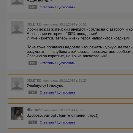
Чудесно!)))))))
#18
Ответить
/
Цитировать
DELETED
написала 29.11.2014 в 00:51
Иронический житейский анекдот - согласна с автором и ко
А название истории - 100% попадание!
И мне кажется, теперь жизнь героя наполнится красками..
"Мне тоже порядком надоело изображать бурную деятель
результат..." - глубина этой фразы поразила мое воображе
Спасибо за короткие, но яркие впечатления!
#19
Ответить
/
Цитировать
DELETED
написала 29.11.2014 в 18:23
Улыбнуло) Плюсую.
#20
Ответить
/
Цитировать
dikunov
написала 30.11.2014 в 02:17
Здорово, Автор! Ловите от меня плюс))
#21
Ответить
/
Цитировать