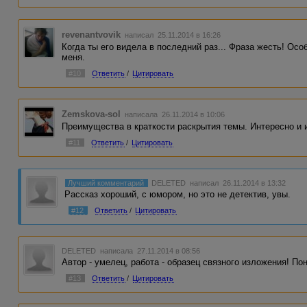
revenantvovik
написал 25.11.2014 в 16:26
Когда ты его видела в последний раз... Фраза жесть! Осо
меня.
#10
Ответить
/
Цитировать
Zemskova-sol
написала 26.11.2014 в 10:06
Преимущества в краткости раскрытия темы. Интересно и 
#11
Ответить
/
Цитировать
Лучший комментарий
DELETED
написал 26.11.2014 в 13:32
Рассказ хороший, с юмором, но это не детектив, увы.
#12
Ответить
/
Цитировать
DELETED
написала 27.11.2014 в 08:56
Автор - умелец, работа - образец связного изложения! По
#13
Ответить
/
Цитировать