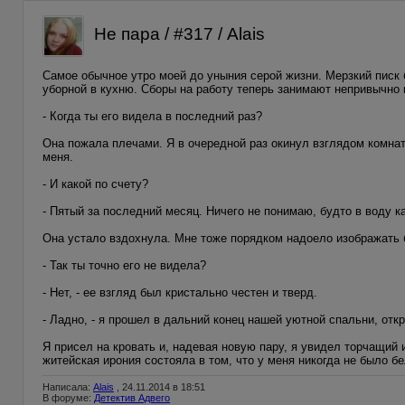
Не пара / #317 / Alais
Самое обычное утро моей до уныния серой жизни. Мерзкий писк
уборной в кухню. Сборы на работу теперь занимают непривычно 
- Когда ты его видела в последний раз?
Она пожала плечами. Я в очередной раз окинул взглядом комнат
меня.
- И какой по счету?
- Пятый за последний месяц. Ничего не понимаю, будто в воду к
Она устало вздохнула. Мне тоже порядком надоело изображать 
- Так ты точно его не видела?
- Нет, - ее взгляд был кристально честен и тверд.
- Ладно, - я прошел в дальний конец нашей уютной спальни, отк
Я присел на кровать и, надевая новую пару, я увидел торчащий 
житейская ирония состояла в том, что у меня никогда не было бе
Написала:
Alais
, 24.11.2014 в 18:51
В форуме:
Детектив Адвего