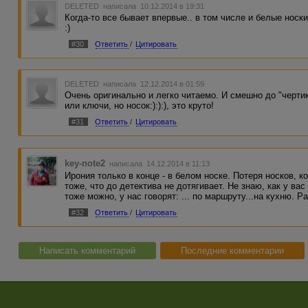
DELETED
написала 10.12.2014 в 19:31
Когда-то все бывает впервые.. в том числе и белые носк
:)
#30
Ответить
/
Цитировать
DELETED
написала 12.12.2014 в 01:59
Очень оригинально и легко читаемо. И смешно до "чертик
или ключи, но носок:):):), это круто!
#31
Ответить
/
Цитировать
key-note2
написала 14.12.2014 в 11:13
Ирония только в конце - в белом носке. Потеря носков, к
тоже, что до детектива не дотягивает. Не знаю, как у вас 
тоже можно, у нас говорят: ... по маршруту...на кухню. Р
#32
Ответить
/
Цитировать
Написать комментарий
Последние комментарии