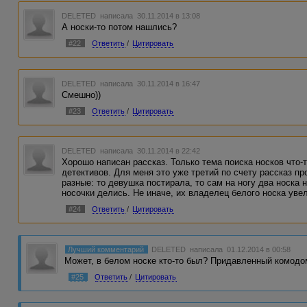
DELETED
написала 30.11.2014 в 13:08
А носки-то потом нашлись?
#22
Ответить
/
Цитировать
DELETED
написала 30.11.2014 в 16:47
Смешно))
#23
Ответить
/
Цитировать
DELETED
написала 30.11.2014 в 22:42
Хорошо написан рассказ. Только тема поиска носков что-
детективов. Для меня это уже третий по счету рассказ пр
разные: то девушка постирала, то сам на ногу два носка 
носочки делись. Не иначе, их владелец белого носка увел
#24
Ответить
/
Цитировать
Лучший комментарий
DELETED
написала 01.12.2014 в 00:58
Может, в белом носке кто-то был? Придавленный комодом
#25
Ответить
/
Цитировать