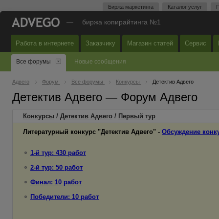
Биржа маркетинга
Каталог услуг
П
—
биржа копирайтинга №1
Работа в интернете
Заказчику
Магазин статей
Сервис
Все форумы
Новые сообщения
Адвего
Форум
Все форумы
Конкурсы
Детектив Адвего
Детектив Адвего — Форум Адвего
Конкурсы
/
Детектив Адвего
/
Первый
тур
Литературный конкурс "Детектив Адвего" -
Обсуждение конк
1-й тур: 430 работ
2-й тур: 50 работ
Финал: 10 работ
Победители: 10 работ