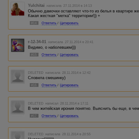
Yulchitai
написала 27.11.2014 в 14:13
Обычно дамочки оставляют что-то из белья в квартире же
Какая жесткая "метка" территории!)) +
#14
Ответить
/
Цитировать
r-12-34-01
написала 27.11.2014 в 20:41
Видимо, о наболевшем)))
#15
Ответить
/
Цитировать
DELETED
написала 28.11.2014 в 12:42
Словила смешинку)
#16
Ответить
/
Цитировать
DELETED
написал 28.11.2014 в 17:11
В чем житейская ирония понятно. Выяснить бы еще, в чем 
#17
Ответить
/
Цитировать
DELETED
написала 28.11.2014 в 20:55