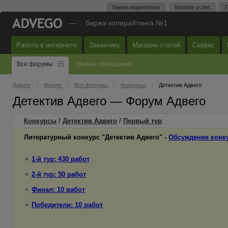
Биржа маркетинга
Каталог услуг
П
—
биржа копирайтинга №1
Работа в интернете
Заказчику
Магазин статей
Сервис
Все форумы
Новые сообщения
Адвего
Форум
Все форумы
Конкурсы
Детектив Адвего
Детектив Адвего — Форум Адвего
Конкурсы
/
Детектив Адвего
/
Первый
тур
Литературный конкурс "Детектив Адвего" -
Обсуждение конк
1-й тур: 430 работ
2-й тур: 50 работ
Финал: 10 работ
Победители: 10 работ