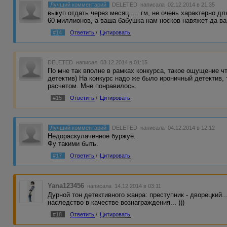
Лучший комментарий
DELETED
написала 02.12.2014 в 21:35
выкуп отдать через месяц..... гм, не очень характерно д
60 миллионов, а ваша бабушка нам носков навяжет да вар
#14
Ответить
/
Цитировать
DELETED
написал 03.12.2014 в 01:15
По мне так вполне в рамках конкурса, такое ощущение ч
детектив) На конкурс надо же было ироничный детектив, 
расчетом. Мне понравилось.
#15
Ответить
/
Цитировать
Лучший комментарий
DELETED
написала 04.12.2014 в 12:12
Недораскулаченноё буржуё.
Фу такими быть.
#17
Ответить
/
Цитировать
Yana123456
написала 14.12.2014 в 03:11
Дурной тон детективного жанра: преступник - дворецкий..
наследство в качестве вознаграждения... )))
#18
Ответить
/
Цитировать