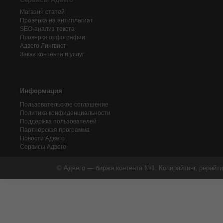
Магазин статей
Проверка на антиплагиат
SEO-анализ текста
Проверка орфографии
Адвего
Лингвист
Заказ контента и услуг
Информация
Пользовательское соглашение
Политика конфиденциальности
Поддержка пользователей
Партнерская программа
Новости Адвего
Сервисы Адвего
© Адвего — биржа контента №1. Копирайтинг, рерайти