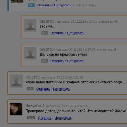
#6
Ответить
/
Цитировать
/
Скрыть ветку
DELETED
написала 27.11.2014 в 14:01
в ответ на #6
весьма...
#7
Ответить
/
Цитировать
DELETED
написал 27.11.2014 в 17:07
в ответ на #6
Да, ужасно предсказуемый
#8
Ответить
/
Цитировать
DELETED
написала 27.11.2014 в 21:20
какие невоспитанные и жадные отпрыски знатного рода ...
#9
Ответить
/
Цитировать
Hozyaika-2
написала 29.11.2014 в 00:56
Проверила деток, дальше-то, что? Что изменится? Жалко
#10
Ответить
/
Цитировать