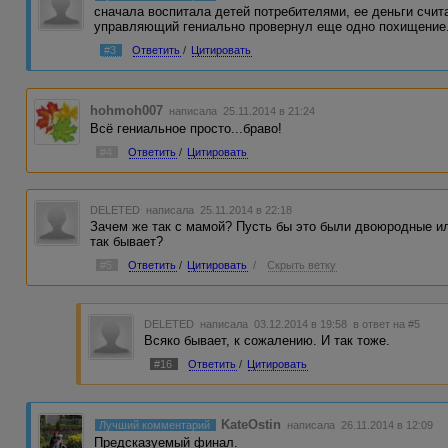
сначала воспитала детей потребителями, ее деньги счит
управляющий гениально провернул еще одно похищение.
#3
Ответить
/
Цитировать
hohmoh007
написала 25.11.2014 в 21:24
Всё гениальное просто...браво!
#4
Ответить
/
Цитировать
DELETED
написала 25.11.2014 в 22:18
Зачем же так с мамой? Пусть бы это были двоюродные ил
так бывает?
#5
Ответить
/
Цитировать
/
Скрыть ветку
DELETED
написала 03.12.2014 в 19:58
в ответ на #5
Всяко бывает, к сожалению. И так тоже.
#16
Ответить
/
Цитировать
KateOstin
Лучший комментарий
написала 26.11.2014 в 12:09
Предсказуемый финал.