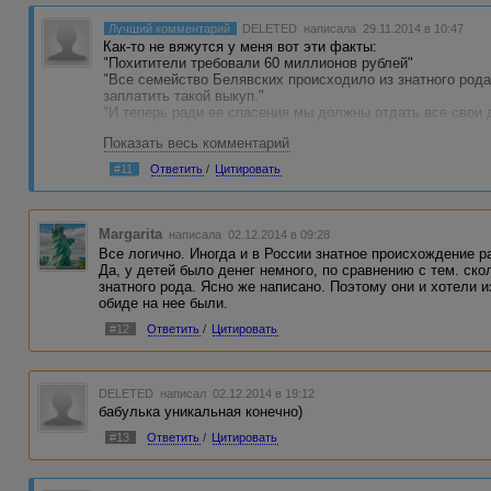
Лучший комментарий
DELETED
написала 29.11.2014 в 10:47
Как-то не вяжутся у меня вот эти факты:
"Похитители требовали 60 миллионов рублей"
"Все семейство Белявских происходило из знатного рода
заплатить такой выкуп."
"И теперь ради ее спасения мы должны отдать все свои 
Показать весь комментарий
В России знатное происхождение не равно богатство, да 
позволить или это было все, что у них есть? Как-то у м
#11
Ответить
/
Цитировать
происхождение. Не верится в такое коварство детей. З
наверняка убили? Почему бы не обратиться в полицию тог
сложилось в рассказе, имхо. Автор, вы, наверное, очень
Удачи.
Margarita
написала 02.12.2014 в 09:28
Все логично. Иногда и в России знатное происхождение р
Да, у детей было денег немного, по сравнению с тем. ск
знатного рода. Ясно же написано. Поэтому они и хотели 
обиде на нее были.
#12
Ответить
/
Цитировать
DELETED
написал 02.12.2014 в 19:12
бабулька уникальная конечно)
#13
Ответить
/
Цитировать