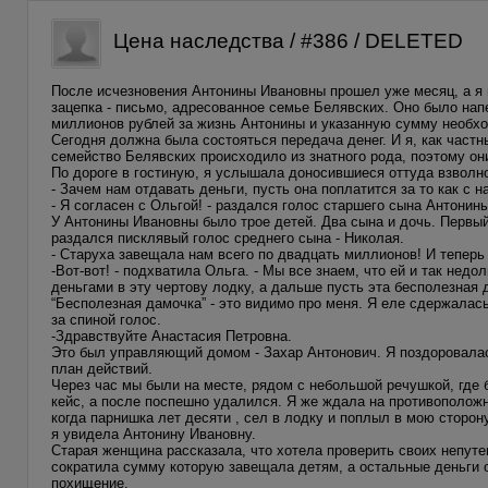
Цена наследства / #386 / DELETED
После исчезновения Антонины Ивановны прошел уже месяц, а я 
зацепка - письмо, адресованное семье Белявских. Оно было нап
миллионов рублей за жизнь Антонины и указанную сумму необхо
Сегодня должна была состояться передача денег. И я, как част
семейство Белявских происходило из знатного рода, поэтому они
По дороге в гостиную, я услышала доносившиеся оттуда взволн
- Зачем нам отдавать деньги, пусть она поплатится за то как с
- Я согласен с Ольгой! - раздался голос старшего сына Антонины
У Антонины Ивановны было трое детей. Два сына и дочь. Первый
раздался писклявый голос среднего сына - Николая.
- Старуха завещала нам всего по двадцать миллионов! И теперь
-Вот-вот! - подхватила Ольга. - Мы все знаем, что ей и так не
деньгами в эту чертову лодку, а дальше пусть эта бесполезная 
“Бесполезная дамочка” - это видимо про меня. Я еле сдержалас
за спиной голос.
-Здравствуйте Анастасия Петровна.
Это был управляющий домом - Захар Антонович. Я поздоровала
план действий.
Через час мы были на месте, рядом с небольшой речушкой, где
кейс, а после поспешно удалился. Я же ждала на противоположн
когда парнишка лет десяти , сел в лодку и поплыл в мою сторон
я увидела Антонину Ивановну.
Старая женщина рассказала, что хотела проверить своих непуте
сократила сумму которую завещала детям, а остальные деньги 
похищение.