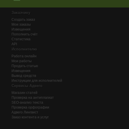
Заказчику
Создать заказ
Мои заказы
Извещения
Пополнить счёт
Статистика
API
Исполнителю
Работа онлайн
Мои работы
Продать статью
Извещения
Вывод средств
Инструкции для исполнителей
Сервисы Адвего
Магазин статей
Проверка на антиплагиат
SEO-анализ текста
Проверка орфографии
Адвего
Лингвист
Заказ контента и услуг