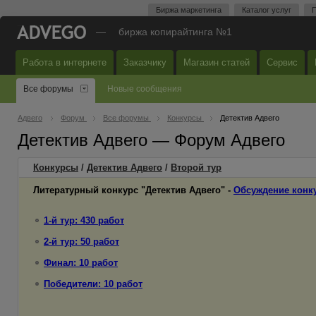
Биржа маркетинга
Каталог услуг
П
—
биржа копирайтинга №1
Работа в интернете
Заказчику
Магазин статей
Сервис
Все форумы
Новые сообщения
Адвего
Форум
Все форумы
Конкурсы
Детектив Адвего
Детектив Адвего — Форум Адвего
Конкурсы
/
Детектив Адвего
/
Второй
тур
Литературный конкурс "Детектив Адвего" -
Обсуждение конк
1-й тур: 430 работ
2-й тур: 50 работ
Финал: 10 работ
Победители: 10 работ