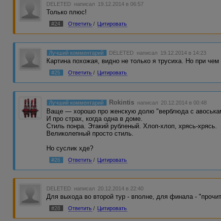
DELETED
написал 19.12.2014 в 06:57
Только плюс!
#24
Ответить
/
Цитировать
Лучший комментарий
DELETED
написал 19.12.2014 в 14:23
Картина похожая, видно не только я трусиха. Но при чем
#25
Ответить
/
Цитировать
Rokintis
Лучший комментарий
написал 20.12.2014 в 00:48
Ваще — хорошо про женскую долю "верблюда с авоська
И про страх, когда одна в доме.
Стиль понра. Этакий рубленый. Хлоп-хлоп, хрясь-хрясь.
Великолепный просто стиль.
Но суслик хде?
#26
Ответить
/
Цитировать
DELETED
написал 20.12.2014 в 22:40
Для выхода во второй тур - вполне, для финала - "прочи
#28
Ответить
/
Цитировать