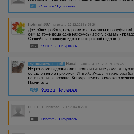
#4
Ответить
/
Цитировать
hohmoh007
написала 17.12.2014 в 15:26
Достойная работа, поздравляю с выходом в полуфинал!!!
сейчас тоже дома одна нахожусь) и хочу сказать - правдо
Спасибо за хорошую идею в интересной подаче ;)
#17
Ответить
/
Цитировать
Nanali
Лучший комментарий
написала 17.12.2014 в 20:33
Не раз сама вздрагивала в полной тишине дома от шурша
оставленного в прихожей. И что?.. Ужасы и триллеры бы
не тянет никак вообще. Конкурс психологического женско
Прочитала.
#18
Ответить
/
Цитировать
DELETED
написала 17.12.2014 в 22:01
+
#19
Ответить
/
Цитировать