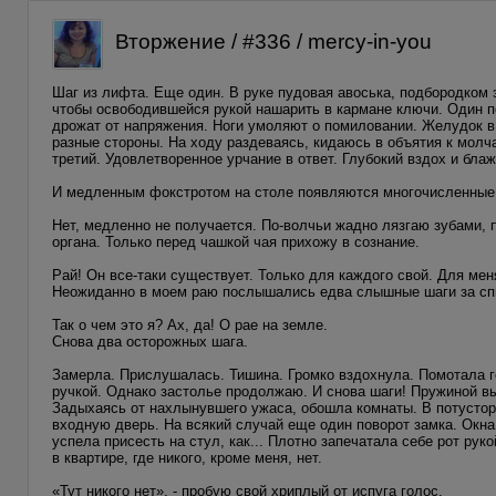
Вторжение / #336 / mercy-in-you
Шаг из лифта. Еще один. В руке пудовая авоська, подбородком 
чтобы освободившейся рукой нашарить в кармане ключи. Один п
дрожат от напряжения. Ноги умоляют о помиловании. Желудок в 
разные стороны. На ходу раздеваясь, кидаюсь в объятия к молч
третий. Удовлетворенное урчание в ответ. Глубокий вздох и бл
И медленным фокстротом на столе появляются многочисленные 
Нет, медленно не получается. По-волчьи жадно лязгаю зубами,
органа. Только перед чашкой чая прихожу в сознание.
Рай! Он все-таки существует. Только для каждого свой. Для мен
Неожиданно в моем раю послышались едва слышные шаги за спин
Так о чем это я? Ах, да! О рае на земле.
Снова два осторожных шага.
Замерла. Прислушалась. Тишина. Громко вздохнула. Помотала г
ручкой. Однако застолье продолжаю. И снова шаги! Пружиной вы
Задыхаясь от нахлынувшего ужаса, обошла комнаты. В потусто
входную дверь. На всякий случай еще один поворот замка. Окна
успела присесть на стул, как... Плотно запечатала себе рот рук
в квартире, где никого, кроме меня, нет.
«Тут никого нет», - пробую свой хриплый от испуга голос.