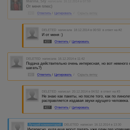
Marina_Sly
написала 16.12.2014 в 07:59
От меня плюс)
#2
Ответить
/
Цитировать
/
Скрыть ветку
DELETED
написала 18.12.2014 в 00:50
в ответ на #2
И от меня :)
#20
Ответить
/
Цитировать
DELETED
написала 16.12.2014 в 11:42
Подача действительно очень интересная, но вот немного 
шагать?)
#3
Ответить
/
Цитировать
/
Скрыть ветку
DELETED
написал 20.12.2014 в 04:52
в ответ на #3
Не знаю как пакеты, но после того, как по лино
расправляется издавая звуки идущего человека.
#27
Ответить
/
Цитировать
Лучший комментарий
DELETED
написал 16.12.2014 в 13:30
Интересно, куда еще могут падать уже один раз упавшие 