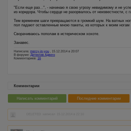
"Если еще раз...", - начинаю я свою угрозу невидимому и не усп
из коридора. Чтобы сердце не разорвалось от неизвестности, с 
Тем временем шаги превращаются в громкий шум. На ватных ног
пол падают оставленные мною пакеты, из которых к моим ногам
Сворачиваюсь пополам в истерическом хохоте.
Занавес.
Написала:
mercy-in-you
, 15.12.2014 в 20:07
В форуме:
Детектив Адвего
Комментариев:
16
Комментарии
Написать комментарий
Последние комментарии
DELETED
написал 15.12.2014 в 22:10