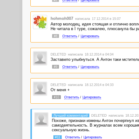
зрителей уйдет.
А детектив как же? Отстаньте, зануды! Главно
hohmoh007
написала 17.12.2014 в 15:07
Автор молодец, идея стоящая и отлично вопло
Не читала в І туре, сожалею, плюсанула бы ра
#8
Ответить
/
Цитировать
DELETED
написала 18.12.2014 в 04:04
Заставило улыбнуться. А Антон таки мститель
#9
Ответить
/
Цитировать
DELETED
написала 18.12.2014 в 04:33
От меня +
#10
Ответить
/
Цитировать
Лучший комментарий
DELETED
написала 18.12.201
Похоже, признаки измены Антон почерпнул из
самодеятельность. В журналах всем хорошим
сексуальную жизнь.
#11
Ответить
/
Цитировать