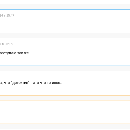
4 в 15:47
 в 05:18
поступлю так же.
 что "детектив" - это что-то иное...