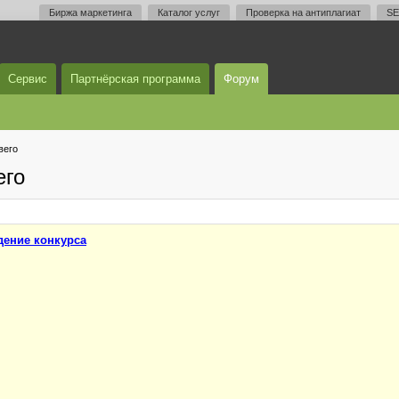
Биржа маркетинга
Каталог услуг
Проверка на антиплагиат
SE
Сервис
Партнёрская программа
Форум
вего
его
ение конкурса