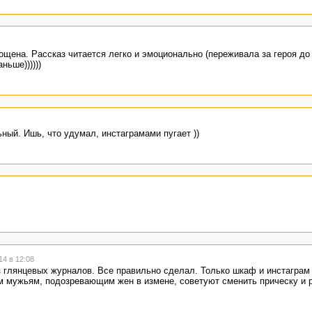
е – чтобы голосовали, остальное – не обязательно!
щена. Рассказ читается легко и эмоционально (переживала за героя до 
ньше))))))
ный. Ишь, что удумал, инстаграмами пугает ))
4 в 12:08
 глянцевых журналов. Все правильно сделал. Только шкаф и инстаграм 
 мужьям, подозревающим жен в измене, советуют сменить прическу и 