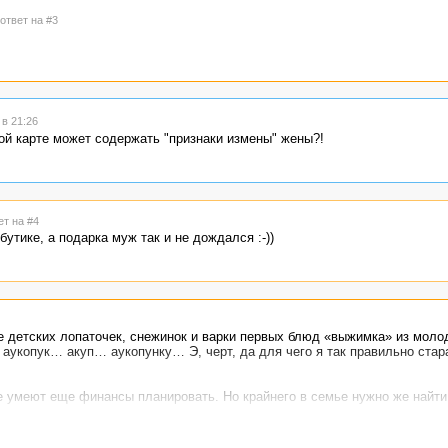
 ответ на #3
в 21:26
ой карте может содержать "признаки измены" жены?!
ет на #4
утике, а подарка муж так и не дождался :-))
е детских лопаточек, снежинок и варки первых блюд «выжимка» из мол
 аукопук… акуп… аукопунку… Э, черт, да для чего я так правильно стар
е умеют еще финансы планировать. Но крайнего в семье нужно же найти
 очередной веселый прикол. В сериалах – момент обязательный, без э