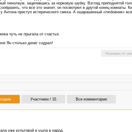
ный линолеум, зацепившись за норковую шубку. Взгляд приподнятой гол
образить, что все это значит, он посмотрел в другой конец комнаты. К
ло у Антона приступ истерического смеха. А ошарашенный «любовник» вс
енка чуть не прыгала от счастья.
меня Ян столько денег содрал!
нтарии
Участники / 15
Все комментарии
стала уже культовой и ушла в народ.