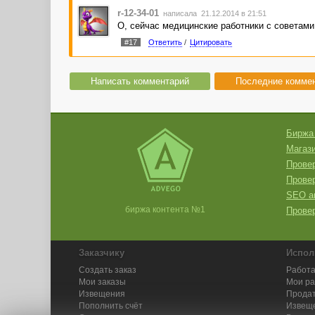
r-12-34-01
написала 21.12.2014 в 21:51
О, сейчас медицинские работники с советами 
#17
Ответить
/
Цитировать
Написать комментарий
Последние комме
Биржа
Магази
Провер
Прове
SEO а
биржа контента №1
Провер
Заказчику
Испол
Создать заказ
Работа
Мои заказы
Мои р
Извещения
Продат
Пополнить счёт
Извещ