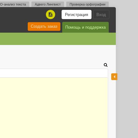
O-анализ текста
Адвего Лингвист
Проверка орфографии
Регистрация
Вход
A
Создать заказ
Помощь и поддержка