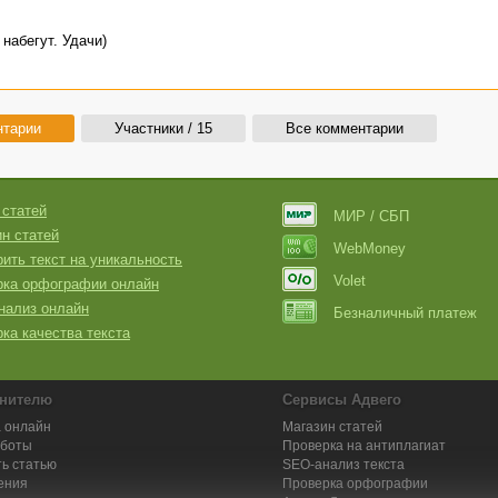
набегут. Удачи)
нтарии
Участники / 15
Все комментарии
 статей
МИР / СБП
н статей
WebMoney
ить текст на уникальность
Volet
рка орфографии онлайн
нализ онлайн
Безналичный платеж
ка качества текста
нителю
Сервисы Адвего
 онлайн
Магазин статей
аботы
Проверка на антиплагиат
ь статью
SEO-анализ текста
ения
Проверка орфографии