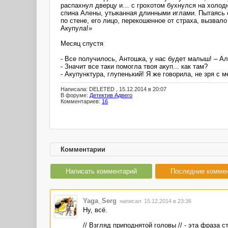
распахнул дверцу и… с грохотом бухнулся на холод
спина Алены, утыканная длинными иглами. Пытаясь со
по стене, его лицо, перекошенное от страха, вызва
Акупула!»
Месяц спустя
- Все получилось, Антошка, у нас будет малыш! – Ал
- Значит все таки помогла твоя акуп... как там?
- Акупунктура, глупенький! Я же говорила, не зря с 
Написала: DELETED , 15.12.2014 в 20:07
В форуме:
Детектив Адвего
Комментариев:
16
Комментарии
Написать комментарий
Последние комме
Yaga_Serg
написал 15.12.2014 в 23:36
Ну, всё.
// Взгляд приподнятой головы // - эта фраза 