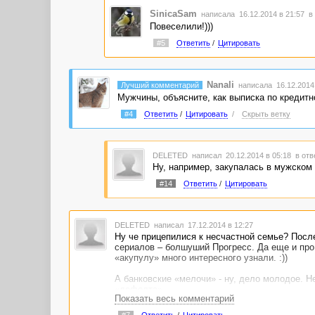
SinicaSam
написала 16.12.2014 в 21:57
в
Повеселили!)))
#5
Ответить
/
Цитировать
Nanali
Лучший комментарий
написала 16.12.2014 
Мужчины, объясните, как выписка по кредитн
#4
Ответить
/
Цитировать
/
Скрыть ветку
DELETED
написал 20.12.2014 в 05:18
в отв
Ну, например, закупалась в мужском б
#14
Ответить
/
Цитировать
DELETED
написал 17.12.2014 в 12:27
Ну че прицепилися к несчастной семье? Посл
сериалов – болшуший Прогресс. Да еще и про
«акупулу» много интересного узнали. :))
А банковские «мелочи» - ну, дело молодое. Н
«дефолта».
Показать весь комментарий
По теме же… Эхе-хе… Уже с середины понял –
#7
Ответить
/
Цитировать