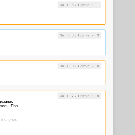
За
3
/
Против
1
За
8
/
Против
3
За
0
/
Против
0
За
7
/
Против
9
одежных
аюсь! Про
 в случае
того половина