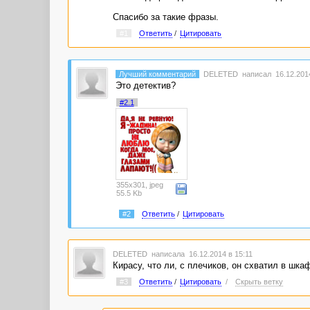
Спасибо за такие фразы.
#1
Ответить
/
Цитировать
Лучший комментарий
DELETED
написал 16.12.2014
Это детектив?
#2.1
355x301, jpeg
55.5 Kb
#2
Ответить
/
Цитировать
DELETED
написала 16.12.2014 в 15:11
Кирасу, что ли, с плечиков, он схватил в шкафу
#3
Ответить
/
Цитировать
/
Скрыть ветку