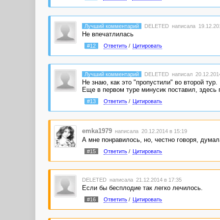
Лучший комментарий
DELETED
написала 19.12.201
Не впечатлилась
#12
Ответить
/
Цитировать
Лучший комментарий
DELETED
написал 20.12.2014
Не знаю, как это "пропустили" во второй тур.
Еще в первом туре минусик поставил, здесь 
#13
Ответить
/
Цитировать
emka1979
написала 20.12.2014 в 15:19
А мне понравилось, но, честно говоря, думала,
#15
Ответить
/
Цитировать
DELETED
написала 21.12.2014 в 17:35
Если бы бесплодие так легко лечилось.
#16
Ответить
/
Цитировать