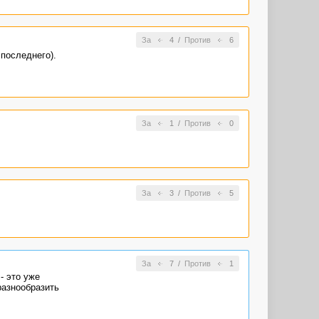
За
4
/
Против
6
последнего).
За
1
/
Против
0
За
3
/
Против
5
За
7
/
Против
1
- это уже
разнообразить