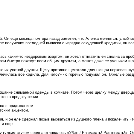
. Он еще месяца полтора назад заметил, что Аленка меняется: улыбчив
е получения последней выписки с изрядно оскудевшей кредитки, он все 
ась каким-то нездоровым азартом, он хотел отплатить ей сполна за пр
аграм быстро покажут всем общим друзьям, а может даже ее ученикам и р
не их уютной двушки. Щеку противно щекотала длиннющая норковая шубк
 лечилась все ходила. Для чего?» - с горечью подумал он. Тяжелые ра
уршание снимаемой одежды в комнате. Потом через щелку между дверц
Антон в предвкушении
ена с придыханием.
атским акцентом.
я, и он еле сдержал позыв вырваться из душного плена и покалечить «
н, и еще…
 гулким стуком сердца отдавалось «Убить! Размазать! Растерзать!». Он