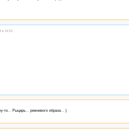
 в 14:53
-то... Рыцарь... ревнивого образа... )