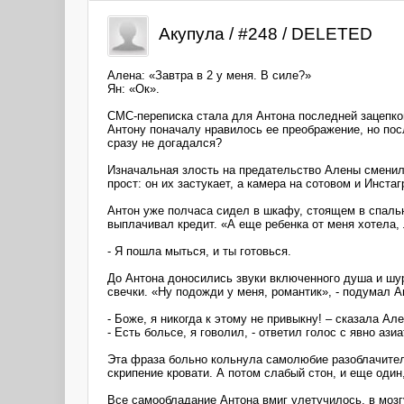
Акупула / #248 / DELETED
Алена: «Завтра в 2 у меня. В силе?»
Ян: «Ок».
СМС-переписка стала для Антона последней зацепкой
Антону поначалу нравилось ее преображение, но посл
сразу не догадался?
Изначальная злость на предательство Алены сменил
прост: он их застукает, а камера на сотовом и Инст
Антон уже полчаса сидел в шкафу, стоящем в спаль
выплачивал кредит. «А еще ребенка от меня хотела,
- Я пошла мыться, и ты готовься.
До Антона доносились звуки включенного душа и ш
свечки. «Ну подожди у меня, романтик», - подумал 
- Боже, я никогда к этому не привыкну! – сказала Ал
- Есть больсе, я говолил, - ответил голос с явно ази
Эта фраза больно кольнула самолюбие разоблачител
скрипение кровати. А потом слабый стон, и еще оди
Все самообладание Антона вмиг улетучилось, в мозгу