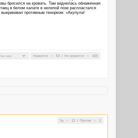
овы бросился на кровать. Там виднелась обнаженная
итаец в белом халате в нелепой позе распластался
е выкрикивал противным тенорком: «Акупула!
Нравится
53
/
Не нравится
163
За
12
/
Против
2