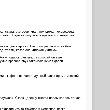
ая стала, разговорчивая, похудела, похорошела.
понял. Ведь на лицо – все признаки измены, как
обивающиеся «рога». Беспроигрышный план был
одителям, какая она «плохая училка».
а – подарок супруге, за который он еще
здумья прервал звук открывающейся двери.
ами шкафа просочился душный запах ароматической
голубков». Сквозь дверцу шкафа послышалось легкое
 схватил что-то тяжелое и железное, резко