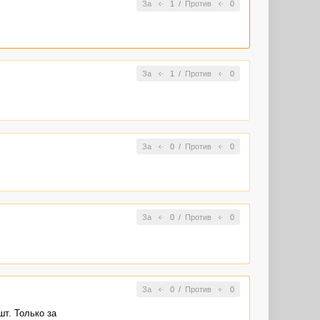
За
1
/
Против
0
За
1
/
Против
0
За
0
/
Против
0
За
0
/
Против
0
За
0
/
Против
0
т. Только за