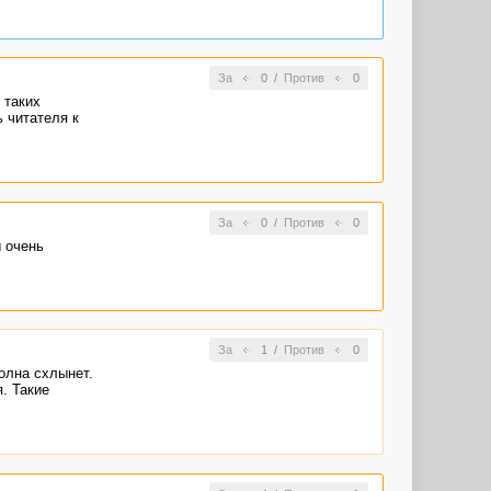
За
0
/
Против
0
 таких
ь читателя к
За
0
/
Против
0
ы очень
За
1
/
Против
0
волна схлынет.
. Такие