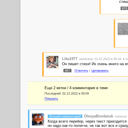
стиш
#78
Lika1977
написала 01.01.2023 в 05:34
в о
Он пишет стихи! Их очень много на ег
#87
Ответить
/
Цитировать
Еще 2 ветки / 4 комментария в темe
Последний:
02.12.2022 в 09:09
Показать
OlesyaBondaruk
Лучший комментарий
написал 
Когда всего перебор, через текст приходится
но надо как-то полегче, не так вот все и сраз