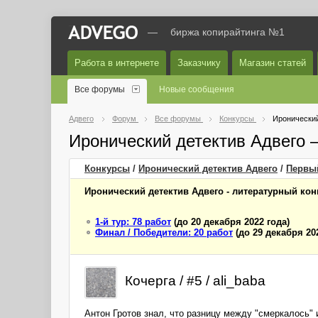
—
биржа копирайтинга №1
Работа в интернете
Заказчику
Магазин статей
Все форумы
Новые сообщения
Адвего
Форум
Все форумы
Конкурсы
Иронический
Иронический детектив Адвего
Конкурсы
/
Иронический детектив Адвего
/
Первы
Иронический детектив Адвего - литературный кон
1-й тур: 78 работ
(до 20 декабря 2022 года)
Финал / Победители: 20 работ
(до 29 декабря 20
Кочерга / #5 / ali_baba
Антон Гротов знал, что разницу между "смеркалось"