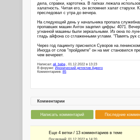
дела, справки, картотека. В папках лежала использ
халатность. Читая его, он вспомнил халат старухи. 
преследовал с утра до вечера.
На следующий день у начальника пропала служебная 
пропавших машин Антон зацепил цифры: 4071. Вечером
угнанной машины были зеркальными. Из окна по лун
гладь айфона со сглаженными углами. "Память рук 
Через год пациенту приснился Суворов на ленинском 
Иногда от слов "пройдемте" он на миг становился пр
чем вечереет.
Написал:
ali_baba
, 01.12.2022 в 13:23
В форуме:
Иронический детектив Адвего
Комментариев:
85
Комментарии
Написать комментарий
Последние комме
Еще 4 ветки / 13 комментариев в темe
Последний:
01.12.2022 в 14:20