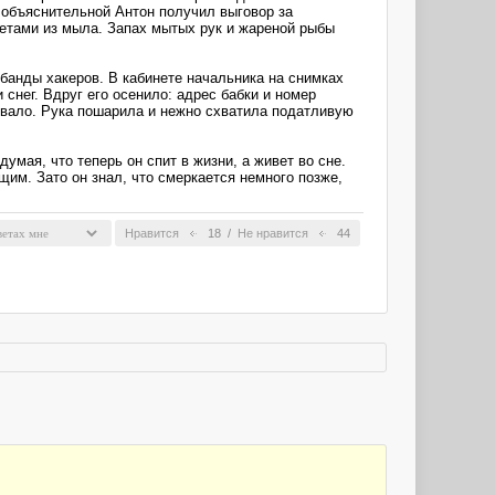
е объяснительной Антон получил выговор за
иветами из мыла. Запах мытых рук и жареной рыбы
банды хакеров. В кабинете начальника на снимках
снег. Вдруг его осенило: адрес бабки и номер
овало. Рука пошарила и нежно схватила податливую
мая, что теперь он спит в жизни, а живет во сне.
щим. Зато он знал, что смеркается немного позже,
Нравится
18
/
Не нравится
44