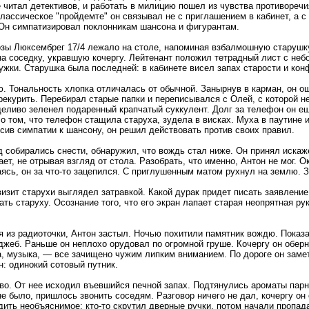
е читал детективов, и работать в милицию пошел из чувства противореч
лассическое "пройдемте" он связывал не с приглашением в кабинет, а 
 Он симпатизировал поклонникам шансона и фигурантам.
зы Люксембрег 17/4 лежало на столе, напоминая взбалмошную старушку
а соседку, укравшую кочергу. Лейтенант положил тетрадный лист с неб
ки. Старушка была последней: в кабинете висел запах старости и кон
ю. Тональность хлопка отличалась от обычной. Занырнув в карман, он о
ерекурить. Перебирал старые папки и переписывался с Олей, с которой
рделиво зеленел подаренный крапчатый суккулент. Долг за телефон он ещ
о том, что телефон стащила старуха, зудела в висках. Муха в паутине и
сив симпатии к шансону, он решил действовать против своих правил.
 собирались снести, обнаружил, что вождь стал ниже. Он принял искаж
ет, не отрывая взгляд от стола. Разобрать, что именно, Антон не мог. 
ясь, он за что-то зацепился. С приглушенным матом рухнул на землю. З
зит старухи выглядел затравкой. Какой дурак придет писать заявление 
ать старуху. Осознание того, что его экран лапает старая неопрятная р
 из радиоточки, Антон застыл. Ночью похитили памятник вождю. Показа
жеб. Раньше он неплохо орудовал по огромной груше. Кочергу он оберну
, музыка, — все зачищено чужим липким вниманием. По дороге он замет
н: одинокий сотовый путник.
во. От нее исходил въевшийся печной запах. Подтянулись ароматы парно
не было, пришлось звонить соседям. Разговор ничего не дал, кочергу о
дить необъяснимое: кто-то скрутил дверные ручки, потом начали пропа