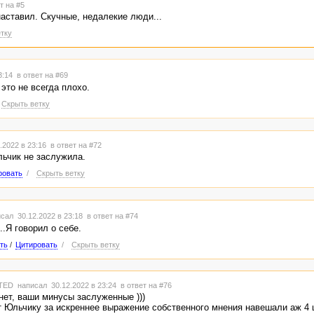
т на #5
наставил. Скучные, недалекие люди...
тку
23:14
в ответ на #69
это не всегда плохо.
Скрыть ветку
.2022 в 23:16
в ответ на #72
льчик не заслужила.
ровать
/
Скрыть ветку
сал 30.12.2022 в 23:18
в ответ на #74
..Я говорил о себе.
ть
/
Цитировать
/
Скрыть ветку
TED
написал 30.12.2022 в 23:24
в ответ на #76
 нет, ваши минусы заслуженные )))
т Юльчику за искреннее выражение собственного мнения навешали аж 4 ш