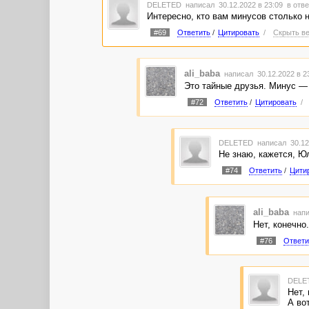
DELETED
написал 30.12.2022 в 23:09
в отве
Интересно, кто вам минусов столько 
#69
Ответить
/
Цитировать
/
Скрыть ве
ali_baba
написал 30.12.2022 в 
Это тайные друзья. Минус — 
#72
Ответить
/
Цитировать
/
DELETED
написал 30.12
Не знаю, кажется, Ю
#74
Ответить
/
Цити
ali_baba
напи
Нет, конечно.
#76
Ответи
DELE
Нет,
А во