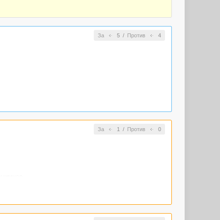
За
5
/
Против
4
За
1
/
Против
0
онимное
бенно для
 для женщины