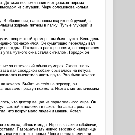
ия. Детские воспоминания и отцовская тюрьма
с выходом из ситуации. Мерч соломонова кольца
. В обращении, написанном шариковой ручкой, с
ольшим жирным пятном в папку "Тупые глухари" и
фет.
щутил неприятный тремор. Там было пусто. Весь день
 недавно познакомился. Он суматошно перекладывал
е не отдал. Походив в растерянности, он направился
з угла мутного окна стала сигналом. Городок он
ение за оптический обман сумерек. Сквозь тюль
Октава лая соседской собаки срывалась на петуха.
ажигалка высветила часть прута. Это была кочерга.
на кочергу. Выйдя из себя на перекур, он
ука, вызвало приступ похмела. Икота с металлическим
лось, что диктор вещал из параллельного мира. Он
л газетой и положил в пакет. Ненависть росла с
ил, что вокруг мало людей и машин. Хотел
го молока, яблок и меда. Игры в казаки-разбойники,
н оставил. Разрабатывать новую версию о наводчице
дать шариковые и гелевые. Через неделю слиняли