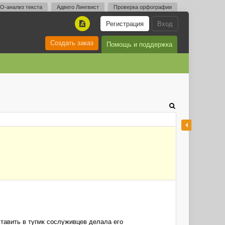
O-анализ текста
Адвего Лингвист
Проверка орфографии
Регистрация
Вход
A
Создать заказ
Помощь и поддержка
тавить в тупик сослуживцев делала его