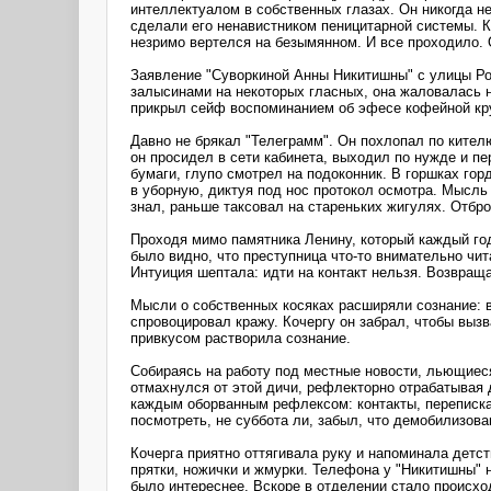
интеллектуалом в собственных глазах. Он никогда н
сделали его ненавистником пеницитарной системы. К
незримо вертелся на безымянном. И все проходило.
Заявление "Суворкиной Анны Никитишны" с улицы Ро
залысинами на некоторых гласных, она жаловалась н
прикрыл сейф воспоминанием об эфесе кофейной круж
Давно не брякал "Телеграмм". Он похлопал по кител
он просидел в сети кабинета, выходил по нужде и п
бумаги, глупо смотрел на подоконник. В горшках го
в уборную, диктуя под нос протокол осмотра. Мысль 
знал, раньше таксовал на стареньких жигулях. Отбро
Проходя мимо памятника Ленину, который каждый год
было видно, что преступница что-то внимательно чита
Интуиция шептала: идти на контакт нельзя. Возвраща
Мысли о собственных косяках расширяли сознание: ви
спровоцировал кражу. Кочергу он забрал, чтобы вызв
привкусом растворила сознание.
Собираясь на работу под местные новости, льющиеся
отмахнулся от этой дичи, рефлекторно отрабатывая д
каждым оборванным рефлексом: контакты, переписка
посмотреть, не суббота ли, забыл, что демобилизова
Кочерга приятно оттягивала руку и напоминала детст
прятки, ножички и жмурки. Телефона у "Никитишны" 
было интереснее. Вскоре в отделении стало происхо