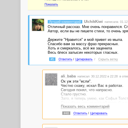
Показать
UlchikKiwi
Лучший комментарий
написала 01.12.
Отличный рассказ. Мне очень понравился. С
Автор, если вы не пишете стихи, то очень зр
Держите "Нравится" и мой привет из мыла.
Спасибо вам за массу фраз прекрасных.
Хоть и смеркалось, всё же заценила
Весь блеск залысин некоторых гласных.
#5
Ответить
/
Цитировать
/
Скрыть ветку
ali_baba
написал 30.12.2022 в 22:28
в отв
Ох уж эти "если".
Честно скажу, искал Вас в работах.
Сегодня понял, что напрасно.
Стало грустно.
Зато, я теперь умею, как Софья Толс
Спасибо за чтение и такой теплый и 
Показать весь комментарий
неприятие немного иного плана, неже
вечно рефлексирующих в сторону "см
#48
Ответить
/
Цитировать
С Наступающим Вас..Было приятно узн
очень красивый вариант подачи себя.