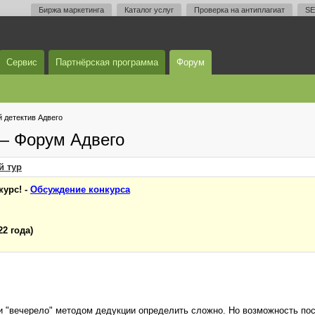
Биржа маркетинга
Каталог услуг
Проверка на антиплагиат
SE
Сервис
Партнёрская программа
Форум
 детектив Адвего
 — Форум Адвего
й
тур
курс! -
Обсуждение конкурса
22 года)
 и "вечерело" методом дедукции определить сложно. Но возможность пос