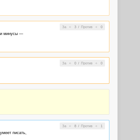
За
3
/
Против
0
ти минусы —
За
0
/
Против
0
За
8
/
Против
1
 умеет писать,