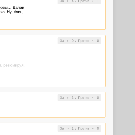
За
4
/
Против
1
сервы… Далай
о. Ну, блин,
За
0
/
Против
0
и, резюмируя,
 финале он
ных потоков.
За
1
/
Против
0
борот. Такие
тельные
ьника. Именно
 сильнее
ет за своих
 своего
За
1
/
Против
0
й портал в