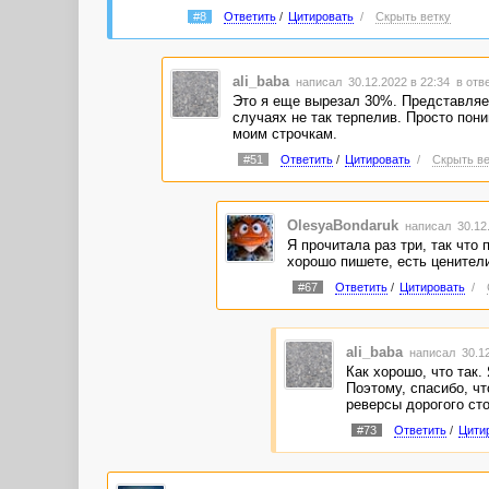
#8
Ответить
/
Цитировать
/
Скрыть ветку
ali_baba
написал 30.12.2022 в 22:34
в отв
Это я еще вырезал 30%. Представляет
случаях не так терпелив. Просто пони
моим строчкам.
#51
Ответить
/
Цитировать
/
Скрыть ве
OlesyaBondaruk
написал 30.12
Я прочитала раз три, так что 
хорошо пишете, есть ценители
#67
Ответить
/
Цитировать
/
ali_baba
написал 30.12
Как хорошо, что так.
Поэтому, спасибо, чт
реверсы дорогого сто
#73
Ответить
/
Цити