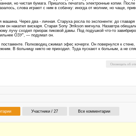
ованная, но чистая бумага. Пришлось печатать электронные копии. Посл
Казалось, слова играют с ним в собачку: иногда от молнии, но чаще, пр
машина. Через два - личная. Старуха росла по экспоненте: до главаря 
 он накатил вискаря. Старая Sony Эrrikson мигнула. Назавтра обещали 
ному лучу сходил призрак пиковой дамы. Под подушкой что-то завибрир
сильнее ОЗУ", — подумал он.
постаменте. Полководец сжимал эфес кочерги. Он повернулся к стене, ду
ежним. В больницу никто не приходил. Туда пускают к больным, а не спя
нтарии
Участники / 27
Все комментарии