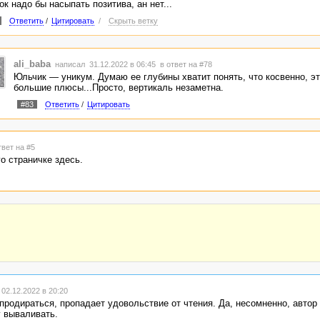
ок надо бы насыпать позитива, ан нет...
Ответить
/
Цитировать
/
Скрыть ветку
ali_baba
написал 31.12.2022 в 06:45
в ответ на #78
Юльчик — уникум. Думаю ее глубины хватит понять, что косвенно, э
большие плюсы...Просто, вертикаль незаметна.
#83
Ответить
/
Цитировать
твет на #5
о страничке здесь.
02.12.2022 в 20:20
 продираться, пропадает удовольствие от чтения. Да, несомненно, автор
у вываливать.