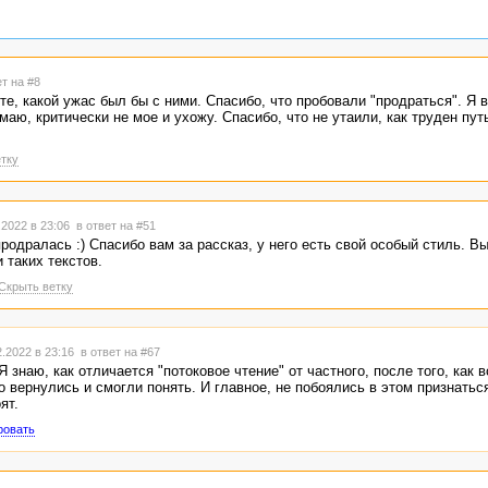
ет на #8
е, какой ужас был бы с ними. Спасибо, что пробовали "продраться". Я в
маю, критически не мое и ухожу. Спасибо, что не утаили, как труден пут
тку
.2022 в 23:06
в ответ на #51
продралась :) Спасибо вам за рассказ, у него есть свой особый стиль. В
 таких текстов.
Скрыть ветку
.2022 в 23:16
в ответ на #67
 Я знаю, как отличается "потоковое чтение" от частного, после того, как 
о вернулись и смогли понять. И главное, не побоялись в этом признаться
ят.
ровать