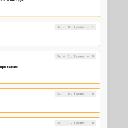
За
0
/
Против
1
За
1
/
Против
0
 про наших
За
0
/
Против
0
За
1
/
Против
0