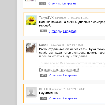
#13
Ответить
/
Цитировать
TanyaTVX
написала 07.06.2021 в 14:27
Больше похоже на личный дневник с саморефле
мыслей.
#14
Ответить
/
Цитировать
Nanali
написала 08.06.2021 в 15:35
Имхо: отдельные куски без связи. Куча ружей
сработает: куда потерялся день, почему нах
и пошла купаться, ну и так далее.
То, что все во Вселенной состоит из частиц 
имеет отношение. Как теория суперсимметрии
Показать весь комментарий
Исполнительный продюсер, вспоминающий о 
Бульон добил. Прочитала.
#15
Ответить
/
Цитировать
DELETED
написал 23.06.2021 в 20:46
Поучительно
#16
Ответить
/
Цитировать