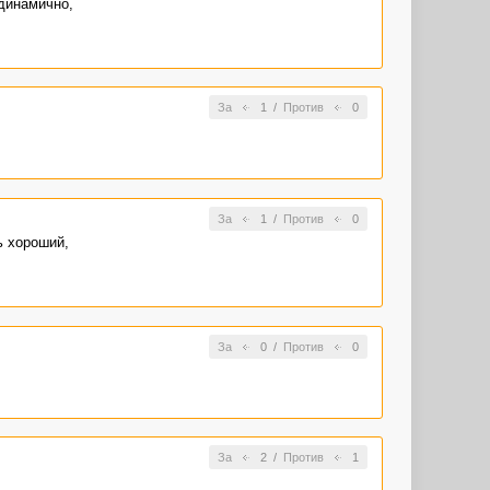
 динамично,
За
1
/
Против
0
За
1
/
Против
0
ь хороший,
За
0
/
Против
0
За
2
/
Против
1