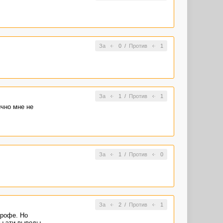
За
0
/
Против
1
За
1
/
Против
1
ично мне не
За
1
/
Против
0
За
2
/
Против
1
трофе. Но
бы эти выводы