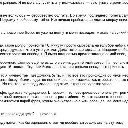
ё раньше. Я не могла упустить эту возможность — выступить в роли ас
то я не волнуюсь — бессовестно солгать. Во время последнего полёта са
Подхожу к рейсовому табло. Ритмичная пробежка взглядом сверху вниз 
у в справочное бюро, но уже на полпути меня посещает мысль на всякий с
ак такое могло произойти? С минуту просто смотрела на голубое небо с 
ороде думают, что я уже уехала. Дела тоже все сделаны. Впереди в общ
еского чувства свободы. Я была полностью предоставлена самой себе, 
бережной. Солнце ещё не вышло в зенит, дул тёплый ветер. На песчано
дистый тополь. Под ним была лавочка, и я решила ненадолго присесть.
о я именно там, где должна быть, и что всё это происходит со мной нес
ня. Вокруг были люди, но все они воспринимались как второстепенные п
. Но как только я задумалась над этим, странное чувство ушло.
фе, где есть кондиционер. В первом, что повстречалось, очень уж гром
иятный полумрак, а из колонок играл эмбиент. Но что самое странное —
перекинуться парой фраз, чтобы окончательно сбить посещавшее меня не
ти происходящего? — начала я.
думался, как бы оценивая, стоит ли вообще заговаривать на эту тему.