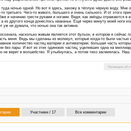
туда ночью одной. Но вот я здесь, захожу в тёплую чёрную воду. Мне оч
то третьего. Чего-то живого, большого и очень сильного. И от этого пр
же и начинаю грести руками и ногами. Видя, как звёзды отражаются в в
 а из другого конца донеслось кваканье. Ещё через минуту моей ноги ко
т уж не думала, что ночью она так активна.
г осознала, насколько живым является этот бульон, в котором я сейчас 
асть меня. Ведь мы сделаны из молекул, которые когда-то были частью
 равное количество частиц материи и антиматерии, большая часть котор
без пары. И вот из этих одиноких частиц, уцелевших одна на миллиард,
ро не верит в волшебство. Я улыбнулась, а потом тихо засмеялась. На
нтарии
Участники / 17
Все комментарии