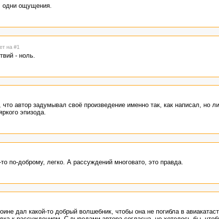
, одни ощущения.
ет на #1
твий - ноль.
, что автор задумывал своё произведение именно так, как написал, но л
яркого эпизода.
то по-доброму, легко. А рассуждений многовато, это правда.
роине дал какой-то добрый волшебник, чтобы она не погибла в авиакатас
водка к рассуждениям. С выводами автора согласна, но хотелось бы, что