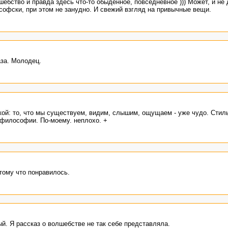
шебство и правда здесь что-то обыденное, повседневное ))) Может, и не
софски, при этом не занудно. И свежий взгляд на привычные вещи.
за. Молодец.
кой: то, что мы существуем, видим, слышим, ощущаем - уже чудо. Стил
о философии. По-моему. неплохо. +
тому что понравилось.
й. Я рассказ о волшебстве не так себе представляла.