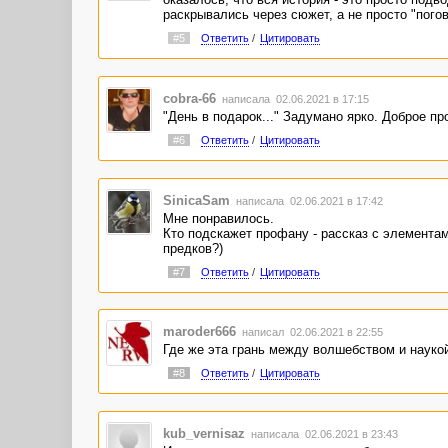
раскрывались через сюжет, а не просто "пого
#5
Ответить
/
Цитировать
cobra-66
написала 02.06.2021 в 17:15
"День в подарок..." Задумано ярко. Доброе пр
#6
Ответить
/
Цитировать
SinicaSam
написала 02.06.2021 в 17:42
Мне понравилось.
Кто подскажет профану - рассказ с элементам
предков?)
#7
Ответить
/
Цитировать
maroder666
написал 02.06.2021 в 22:55
Где же эта грань между волшебством и науко
#8
Ответить
/
Цитировать
kub_vernisaz
написала 02.06.2021 в 23:43