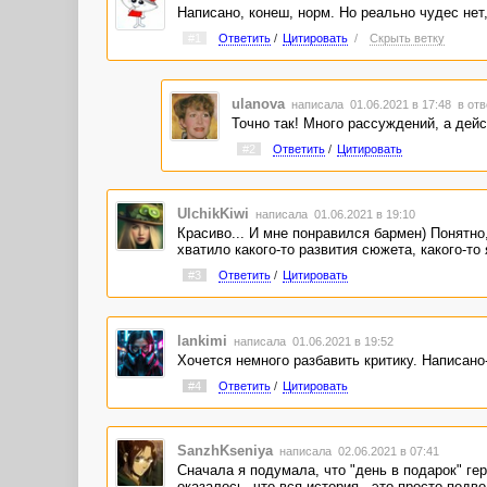
Написано, конеш, норм. Но реально чудес нет
#1
Ответить
/
Цитировать
/
Скрыть ветку
ulanova
написала 01.06.2021 в 17:48
в отв
Точно так! Много рассуждений, а дейс
#2
Ответить
/
Цитировать
UlchikKiwi
написала 01.06.2021 в 19:10
Красиво... И мне понравился бармен) Понятно
хватило какого-то развития сюжета, какого-то 
#3
Ответить
/
Цитировать
lankimi
написала 01.06.2021 в 19:52
Хочется немного разбавить критику. Написано-
#4
Ответить
/
Цитировать
SanzhKseniya
написала 02.06.2021 в 07:41
Сначала я подумала, что "день в подарок" ге
оказалось, что вся история - это просто под