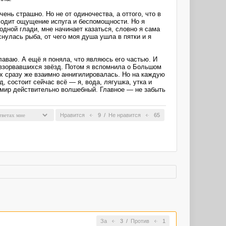
ень страшно. Но не от одиночества, а оттого, что в
иходит ощущение испуга и беспомощности. Но я
одной глади, мне начинает казаться, словно я сама
снулась рыба, от чего моя душа ушла в пятки и я
плаваю. А ещё я поняла, что являюсь его частью. И
 взорвавшихся звёзд. Потом я вспомнила о Большом
ых сразу же взаимно аннигилировалась. Но на каждую
 состоит сейчас всё — я, вода, лягушка, утка и
ш мир действительно волшебный. Главное — не забыть
Нравится
9
/
Не нравится
65
За
3
/
Против
1