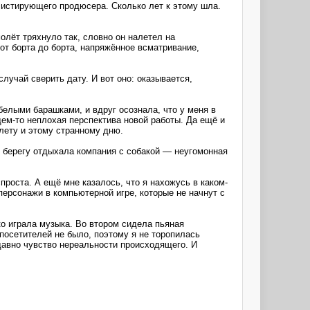
систирующего продюсера. Сколько лет к этому шла.
молёт тряхнуло так, словно он налетел на
от борта до борта, напряжённое всматривание,
лучай сверить дату. И вот оно: оказывается,
белыми барашками, и вдруг осознала, что у меня в
ем-то неплохая перспектива новой работы. Да ещё и
лету и этому странному дню.
м берегу отдыхала компания с собакой — неугомонная
проста. А ещё мне казалось, что я нахожусь в каком-
ерсонажи в компьютерной игре, которые не начнут с
ко играла музыка. Во втором сидела пьяная
 посетителей не было, поэтому я не торопилась
давно чувство нереальности происходящего. И