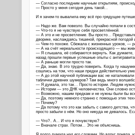
— Согласно последним научным открытиям, происходя
— Просто у меня сегодня день такой...
И я зачем-то вывалила ему всё про грядущее путеше
— Надо же. Вам повезло. Вы случайно попали в сост
— Что-то я не чувствую себя просветлённой.
— А это и не просветление. Вы просто… Представьте
дворике, наслаждаясь тишиной, прекрасной погодой 
— Чем-то похоже. Сбежала с жизненных уроков, — р
— А на счёт нереальности происходящего — мы живём
— Я слышала, её собираются вернуть. Как думаете,
назад прошли первые успешные опыты с антигравитац
— А раньше могли просто так.
— Да, знаю. В это трудно поверить. Когда ту нашум
сошлись на том, что наши предки действительно уме
— А до этой научной публикации вас не наталкивали
таблички древних шумеров? Там ведь много волшебст
— Я думала, это так… Просто истории. Людям нужно 
— Истории — это ДНК человечества. Они словно оста
— Возможно, нашим предкам и не нужны были бы все 
— Да, поэтому немного странно с помощью этих техн
— Почему?
— Да потому что это как забыть с самого детства, ч
просто забыли о нём. Но оно никуда не девалось. Ес
— Что?.. А... И что я почувствую?
— Вначале страх. Потом... Это не объяснишь.
Я долго думала над его словами. Но вдруг поняла, 