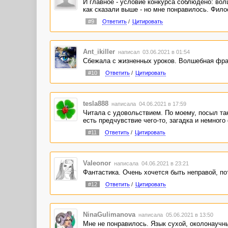
И главное - условие конкурса соблюдено: вол
как сказали выше - но мне понравилось. Фило
#9
Ответить
/
Цитировать
Ant_ikiller
написал 03.06.2021 в 01:54
Сбежала с жизненных уроков. Волшебная фра
#10
Ответить
/
Цитировать
tesla888
написала 04.06.2021 в 17:59
Читала с удовольствием. По моему, посыл та
есть предчувствие чего-то, загадка и немног
#11
Ответить
/
Цитировать
Valeonor
написала 04.06.2021 в 23:21
Фантастика. Очень хочется быть неправой, по
#12
Ответить
/
Цитировать
NinaGulimanova
написала 05.06.2021 в 13:50
Мне не понравилось. Язык сухой, околонаучны