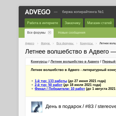
—
биржа копирайтинга №1
Работа в интернете
Заказчику
Магазин статей
Все форумы
Новые сообщения
Адвего
Форум
Все форумы
Конкурсы
Летнее волш
Летнее волшебство в Адвего 
Конкурсы
/
Летнее волшебство в Адвего
/
Первый
Летнее волшебство в Адвего - литературный конку
1-й тур: 133 работы
(до 27 июня 2021 года)
2-й тур: 50 работ
(до 18 июля 2021 года)
Финал / Победители: 10 работ
(до 1 августа 2021
День в подарок / #83 / stereove