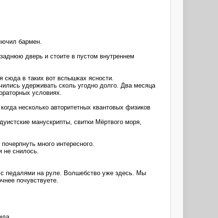
лючил бармен.
 заднюю дверь и стоите в пустом внутреннем
 сюда в таких вот вспышках ясности.
чились удерживать сколь угодно долго. Два месяца
бораторных условиях.
 когда несколько авторитетных квантовых физиков
ндуистские манускрипты, свитки Мёртвого моря,
 почерпнуть много интересного.
 не снилось.
д с педалями на руле. Волшебство уже здесь. Мы
очнее почувствуете.
ила.