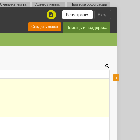
O-анализ текста
Адвего Лингвист
Проверка орфографии
Регистрация
Вход
A
Создать заказ
Помощь и поддержка