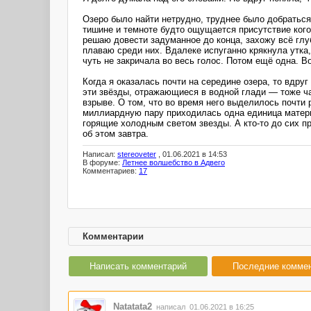
Озеро было найти нетрудно, труднее было добраться 
тишине и темноте будто ощущается присутствие кого-
решаю довести задуманное до конца, захожу всё глуб
плаваю среди них. Вдалеке испуганно крякнула утка,
чуть не закричала во весь голос. Потом ещё одна. Во
Когда я оказалась почти на середине озера, то вдру
эти звёзды, отражающиеся в водной глади — тоже ч
взрыве. О том, что во время него выделилось почти
миллиардную пару приходилась одна единица материи 
горящие холодным светом звезды. А кто-то до сих п
об этом завтра.
Написал:
stereoveter
, 01.06.2021 в 14:53
В форуме:
Летнее волшебство в Адвего
Комментариев:
17
Комментарии
Написать комментарий
Последние комме
Natatata2
написал 01.06.2021 в 16:25