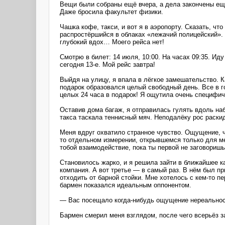
Вещи были собраны ещё вчера, а дела закончены ещ
Даже бросила факультет физики.
Чашка кофе, такси, и вот я в аэропорту. Сказать, ч
распростёршийся в облаках «лежачий полицейский». 
глубокий вдох… Моего рейса нет!
Смотрю в билет: 14 июля, 10:00. На часах 09:35. Ид
сегодня 13-е. Мой рейс завтра!
Выйдя на улицу, я впала в лёгкое замешательство. К
подарок образовался целый свободный день. Все в г
целых 24 часа в подарок! Я ощутила очень специфич
Оставив дома багаж, я отправилась гулять вдоль на
такса таскала теннисный мяч. Неподалёку рос раски
Меня вдруг охватило странное чувство. Ощущение, чт
то отдельном измерении, открывшемся только для ме
тобой взаимодействие, пока ты первой не заговоришь
Становилось жарко, и я решила зайти в ближайшее ка
компания. А вот третье — в самый раз. В нём был пр
отходить от барной стойки. Мне хотелось с кем-то 
бармен показался идеальным оппонентом.
— Вас посещало когда-нибудь ощущение нереальнос
Бармен смерил меня взглядом, после чего всерьёз за