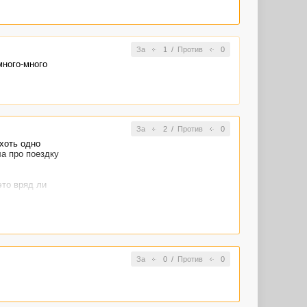
За
1
/
Против
0
много-много
За
2
/
Против
0
 хоть одно
ла про поездку
это вряд ли
За
0
/
Против
0