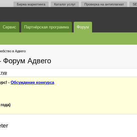
Биржа маркетинга
Каталог услуг
Проверка на антиплагиат
SE
Сервис
Партнёрская программа
Форум
ебство в Адвего
— Форум Адвего
тур
рс! -
Обсуждение конкурса
 года)
ter