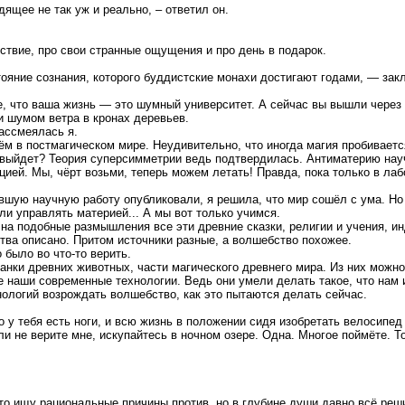
щее не так уж и реально, – ответил он.
ствие, про свои странные ощущения и про день в подарок.
ояние сознания, которого буддистские монахи достигают годами, — зак
, что ваша жизнь — это шумный университет. А сейчас вы вышли через
и шумом ветра в кронах деревьев.
ассмеялась я.
 в постмагическом мире. Неудивительно, что иногда магия пробивается
 выйдет? Теория суперсимметрии ведь подтвердилась. Антиматерию нау
ией. Мы, чёрт возьми, теперь можем летать! Правда, пока только в ла
евшую научную работу опубликовали, я решила, что мир сошёл с ума. Но
ли управлять материей... А мы вот только учимся.
 на подобные размышления все эти древние сказки, религии и учения, и
ва описано. Притом источники разные, а волшебство похожее.
было во что-то верить.
нки древних животных, части магического древнего мира. Из них можно
наши современные технологии. Ведь они умели делать такое, что нам и
ологий возрождать волшебство, как это пытаются делать сейчас.
то у тебя есть ноги, и всю жизнь в положении сидя изобретать велосипе
ли не верите мне, искупайтесь в ночном озере. Одна. Многое поймёте. Т
что ищу рациональные причины против, но в глубине души давно всё реш