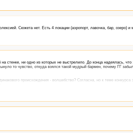
ксией. Сюжета нет. Есть 4 локации (аэропорт, лавочка, бар, озеро) и 
 на стенке, ни одно из которых не выстрелило. До конца надеялась, что
лынуло то чувство, откуда взялся такой мудрый бармен, почему ГГ забы
одинакового происхождения - волшебство? Согласна, но к теме конкурса 
.
Большом Взрыве... гм.