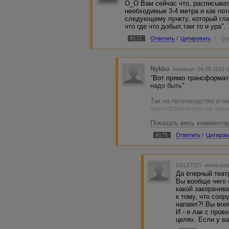
О_О Вам сейчас что, расписыват
:).
необходимые 3-4 метра и как по
следующему пункту, который глас
что где что добыл,там то и ура"
#172
Ответить
/
Цитировать
/
Ск
Nykko
написал 04.08.2021 
"Вот прямо трансформат
надо быть"
Так на производстве и н
трансформаторы не залив
щелочью. А у вас так пр
Показать весь коммента
полил растворителем, эт
кожа.
#175
Ответить
/
Цитиров
"Вам сейчас что, распис
необходимые 3-4 метра и
DELETED
написала
Вы походу опять не поня
Да ёперный теат
вообще спаивать между 
Вы вообще чего 
закорачивать между соб
какой закорачив
к тому, что соо
"Халтура, формат конца
напаял?! Вы вооб
И - я лак с пров
Ну да, вот у вас и получ
целях. Если у ва