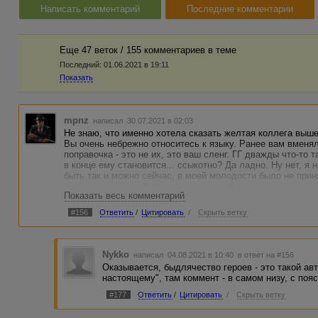
Написать комментарий
Последние комментарии
Еще 47 веток / 155 комментариев в темe
Последний:
01.06.2021 в 19:11
Показать
mpnz
написал 30.07.2021 в 02:03
Не знаю, что именно хотела сказать желтая коллега выш
Вы очень небрежно относитесь к языку. Ранее вам вменял
поправочка - это не их, это ваш сленг. ГГ дважды что-то т
в конце ему становится... ссыкотно? Да ладно. Ну нет, я
быть так и можно сейчас, в моей молодости было не прин
недоумение, еще больше озадачил в финале.
Показать весь комментарий
Разумеется, минус.
#156
Ответить
/
Цитировать
/
Скрыть ветку
Nykko
написал 04.08.2021 в 10:40
в ответ на #156
Оказывается, быдлячество героев - это такой ав
настоящему", там коммент - в самом низу, с поя
#177
Ответить
/
Цитировать
/
Скрыть ветку