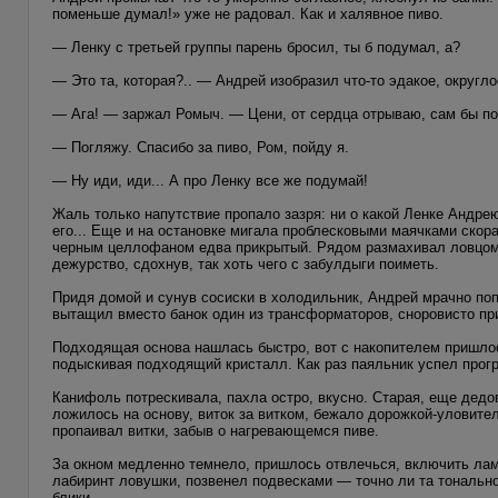
поменьше думал!» уже не радовал. Как и халявное пиво.
— Ленку с третьей группы парень бросил, ты б подумал, а?
— Это та, которая?.. — Андрей изобразил что-то эдакое, округл
— Ага! — заржал Ромыч. — Цени, от сердца отрываю, сам бы по
— Погляжу. Спасибо за пиво, Ром, пойду я.
— Ну иди, иди... А про Ленку все же подумай!
Жаль только напутствие пропало зазря: ни о какой Ленке Андрею
его... Еще и на остановке мигала проблесковыми маячками скор
черным целлофаном едва прикрытый. Рядом размахивал ловцом 
дежурство, сдохнув, так хоть чего с забулдыги поиметь.
Придя домой и сунув сосиски в холодильник, Андрей мрачно попи
вытащил вместо банок один из трансформаторов, сноровисто пр
Подходящая основа нашлась быстро, вот с накопителем пришлос
подыскивая подходящий кристалл. Как раз паяльник успел прогр
Канифоль потрескивала, пахла остро, вкусно. Старая, еще дедо
ложилось на основу, виток за витком, бежало дорожкой-уловит
пропаивал витки, забыв о нагревающемся пиве.
За окном медленно темнело, пришлось отвлечься, включить лам
лабиринт ловушки, позвенел подвесками — точно ли та тонально
блики.