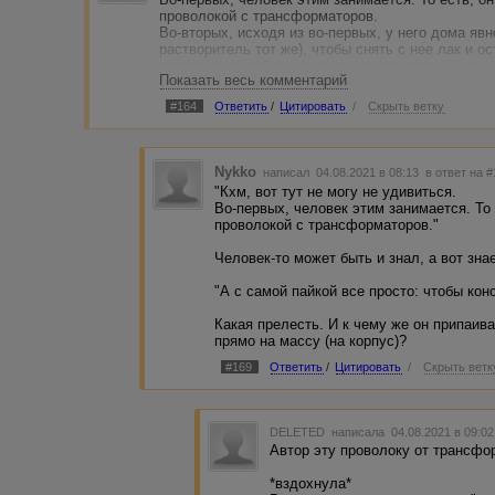
проволокой с трансформаторов.
Во-вторых, исходя из во-первых, у него дома яв
растворитель тот же), чтобы снять с нее лак и о
потратил на работу столько, что проволоку хоть
Показать весь комментарий
можно было, пока остальные запчасти искал. И 
В-третьих... Вы реально предполагаете, что в х
#164
Ответить
/
Цитировать
/
Скрыть ветку
"пособия для начинающих мастеров паяльника"? 
доскональный процесс.
А с самой пайкой все просто: чтобы конструкция 
Nykko
написал 04.08.2021 в 08:13
в ответ на 
"Кхм, вот тут не могу не удивиться.
Во-первых, человек этим занимается. То 
проволокой с трансформаторов."
Человек-то может быть и знал, а вот знае
"А с самой пайкой все просто: чтобы кон
Какая прелесть. И к чему же он припаив
прямо на массу (на корпус)?
#169
Ответить
/
Цитировать
/
Скрыть ветк
DELETED
написала 04.08.2021 в 09:0
Автор эту проволоку от трансфо
*вздохнула*