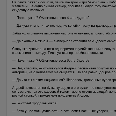
На ленте лежали сосиски, пачка макарон и три банки пива. «Наб
жвачками. Занудно пищал сканер, пробивая целую гору пакетико
скидочную карточку.
— Пакет нужен? Облегчение веса брать будете?
— Да куда ж мне, и так последние копейки трачу на дармоеда п
Забавно: отрицание выражено настолько неявно, а понято абсол
— Да сколько можно?! — вызверился стоящий за Андреем обрюзг
Старушка бросила на него одновременно убийственный и испуга
засеменила к выходу. Пискнул сканер, пробивая сосиски.
— Пакет нужен? Облегчение веса брать будете?
— Нет, спасибо, — откликнулся Андрей, распихивая покупки по 
алгоритм, не с человеком же общается. Но все равно, доброе сл
— Да что ты с этим цацкаешься? Шевелись, долбанный кусок гр
Андрей покосился на бутылку водки в его руках, но посочувств
сочувствия, так это кассовый голем, мерно отсчитывающий мело
ровной стопкой, прежде чем придвинуть Андрею.
— Быстрее! Уродская кукла!
— Зато у нее хоть душа есть, а вот насчет вас — не уверен, — 