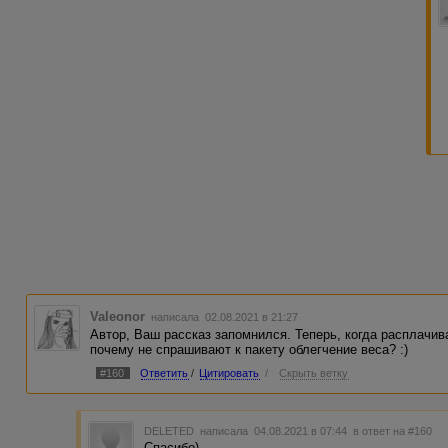
Valeonor
написала 02.08.2021 в 21:27
Автор, Ваш рассказ запомнился. Теперь, когда расплачив
почему не спрашивают к пакету облегчение веса? :)
#160
Ответить
/
Цитировать
/
Скрыть ветку
DELETED
написала 04.08.2021 в 07:44
в ответ на #160
Спасибо)