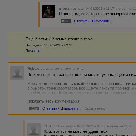
mpnz
написал 04.08.2021 в 11:17
в ответ на #
Я понял одно: автор так не заморачивалс
#178
Ответить
/
Цитировать
Еще 2 ветки / 2 комментария в темe
Последний:
31.07.2021 в 02:34
Показать
Nykko
написал 02.08.2021 в 10:59
Не хотел писать раньше, но сейчас это уже на оценки ник
Мне лично непонятно - с какой целью он "пропаивал витк
с обмоток трансформатора вообще-то покрыта прочной и 
пробоя, кз и пр. Поэтому немного непонятно - зачем пропаи
тем паче в домашних условиях с дедовской канифолью.
Показать весь комментарий
#159
Ответить
/
Цитировать
/
Скрыть ветку
DELETED
написала 04.08.2021 в 07:43
в ответ на #159
Кхм, вот тут не могу не удивиться.
Во-первых, человек этим занимается. То есть, он