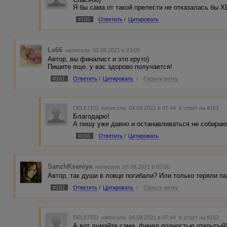
Я бы сама от такой прелести не отказалась бы X
#165
Ответить
/
Цитировать
Le66
написала 02.08.2021 в 23:05
Автор, вы финалист и это круто)
Пишите еще, у вас здорово получается!
#161
Ответить
/
Цитировать
/
Скрыть ветку
DELETED
написала 04.08.2021 в 07:44
в ответ на #161
Благодарю!
А пишу уже давно и останавливаться не собираю
#166
Ответить
/
Цитировать
SanzhKseniya
написала 03.08.2021 в 02:00
Автор, так души в ловце погибали? Или только теряли п
#162
Ответить
/
Цитировать
/
Скрыть ветку
DELETED
написала 04.08.2021 в 07:44
в ответ на #162
А вот думайте сами, финал полностью открытый