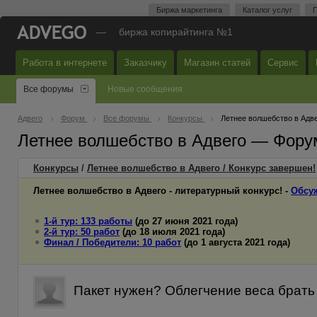
Биржа маркетинга
Каталог услуг
П
—
биржа копирайтинга №1
Работа в интернете
Заказчику
Магазин статей
Сервис
Все форумы
Новые сообщения
Адвего
Форум
Все форумы
Конкурсы
Летнее волшебство в Адв
Летнее волшебство в Адвего — Фору
Конкурсы
/
Летнее волшебство в Адвего / Конкурс завершен!
Летнее волшебство в Адвего - литературный конкурс! -
Обсу
1-й тур: 133 работы
(до 27 июня 2021 года)
2-й тур: 50 работ
(до 18 июля 2021 года)
Финал / Победители: 10 работ
(до 1 августа 2021 года)
Пакет нужен? Облегчение веса брать 