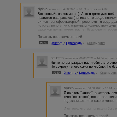
Думайте сами)
Nykko
написал 04.08.2021 в 10:39
в ответ на #163
Еще раз всем спасибо!
Вот спасибо за коммент :). А то я даже для себ
нравится ваш рассказ (написано-то вроде неплохо
витков трансформаторной проволоки - я ведь даж
не из-за непонятки с огромным количеством душ 
даже комменты коллег насчет быдло-речи героев
Показать весь комментарий
А вы ответ сразу всем написали - и все сразу же
#176
Ответить
/
Цитировать
/
Скрыть ветку
"1) Это псевдо-русреал
Настроение, герои, их быдлячесть и прочее - дан
Просто чудесная идея, ничего не скажешь. Показа
DELETED
написала 06.08.2021 в 14:54
в ответ 
именно через быдлячество героев. Подчеркнуть, 
Никто не вынуждает вас любить это отве
действительность - побыдлячее ее оформить :).
По секрету - я его сама не люблю. Но б
#180
Ответить
/
Цитировать
/
Скрыть ветк
Nykko
написал 06.08.2021 в 15:24
в 
Я об этом "жанре", в котором о
типа "ссыкотно", вот от вас тол
подсказывает, что такого жанра 
И от того, что вы написали бы э
какой-то стилизации под "всё к
Показать весь комментарий
бы совершенно ничего не потерял