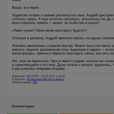
Вроде, все верно...
Подвесив готовое в проеме распахнутого окна, Андрей пристроил
хотелось жрать. А еще хотелось взглянуть, получилось ли, да чт
блок-стиратель памяти — может, не особо оно и нужно?
«Пакет нужен? Облегчение веса брать будете?»
Сплюнув в раковину, Андрей принялся жевать холодные сосиски
Упаковка закончилась слишком быстро. Можно было поставить в
комнату, нацепил дешевенькие очки, выданные в шараге — всег
матюгнувшись, принялся бережно перетирать линзы, все пять п
Нет, очки не барахлили. Просто вместо редких золотистых огон
устремляющийся к его окну. Души летели и летели, кружились,
и рассыпались неяркими искрами.
Написала: DELETED , 19.07.2021 в 19:57
В форуме:
Летнее волшебство в Адвего
Комментариев:
185
Комментарии