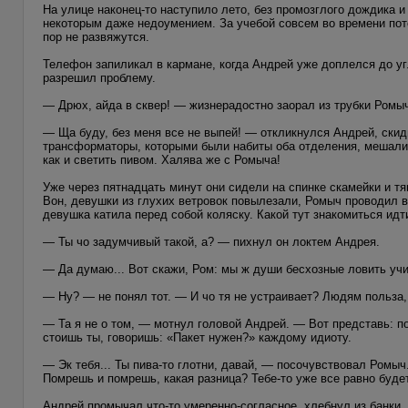
На улице наконец-то наступило лето, без промозглого дождика и
некоторым даже недоумением. За учебой совсем во времени поте
пор не развяжутся.
Телефон запиликал в кармане, когда Андрей уже доплелся до уг
разрешил проблему.
— Дрюх, айда в сквер! — жизнерадостно заорал из трубки Ромыч
— Ща буду, без меня все не выпей! — откликнулся Андрей, скид
трансформаторы, которыми были набиты оба отделения, мешалис
как и светить пивом. Халява же с Ромыча!
Уже через пятнадцать минут они сидели на спинке скамейки и т
Вон, девушки из глухих ветровок повылезали, Ромыч проводил в
девушка катила перед собой коляску. Какой тут знакомиться идт
— Ты чо задумчивый такой, а? — пихнул он локтем Андрея.
— Да думаю... Вот скажи, Ром: мы ж души бесхозные ловить учи
— Ну? — не понял тот. — И чо тя не устраивает? Людям польза,
— Та я не о том, — мотнул головой Андрей. — Вот представь: п
стоишь ты, говоришь: «Пакет нужен?» каждому идиоту.
— Эк тебя... Ты пива-то глотни, давай, — посочувствовал Ромы
Помрешь и помрешь, какая разница? Тебе-то уже все равно будет
Андрей промычал что-то умеренно-согласное, хлебнул из банки.