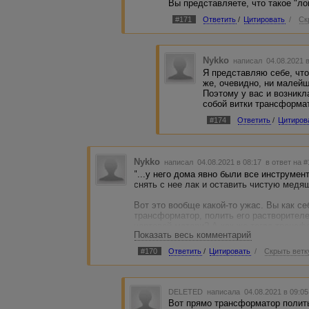
Вы представляете, что такое "ло
#171
Ответить
/
Цитировать
/
Ск
Nykko
написал 04.08.2021 
Я представляю себе, что
же, очевидно, ни малейш
Поэтому у вас и возникл
собой витки трансформа
#174
Ответить
/
Цитиров
Nykko
написал 04.08.2021 в 08:17
в ответ на 
"...у него дома явно были все инструмен
снять с нее лак и оставить чистую медяш
Вот это вообще какой-то ужас. Вы как се
трансформатор, полить его растворителем
чертовой матери? А как же тогда трансф
Показать весь комментарий
работают вообще, не задумывались? :))
#170
Ответить
/
Цитировать
/
Скрыть ветк
Следующий вопрос - так на фига тогда в
проволокой, если намного проще взять о
Ну и остается самый главный вопрос, но
DELETED
написала 04.08.2021 в 09:0
чему он припаивал эти витки, между собо
Вот прямо трансформатор полить
еще к чему. И как потом это устройство