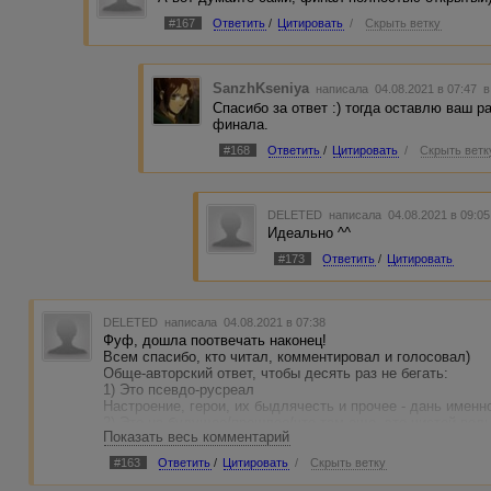
#167
Ответить
/
Цитировать
/
Скрыть ветку
SanzhKseniya
написала 04.08.2021 в 07:47
в
Спасибо за ответ :) тогда оставлю ваш р
финала.
#168
Ответить
/
Цитировать
/
Скрыть ветк
DELETED
написала 04.08.2021 в 09:0
Идеально ^^
#173
Ответить
/
Цитировать
DELETED
написала 04.08.2021 в 07:38
Фуф, дошла поотвечать наконец!
Всем спасибо, кто читал, комментировал и голосовал)
Обще-авторский ответ, чтобы десять раз не бегать:
1) Это псевдо-русреал
Настроение, герои, их быдлячесть и прочее - дань именн
2) Это на будущее/прошлое/что-там-еще, это чистой вод
Показать весь комментарий
Которая не наш мир, а некий другой, в котором смешалис
2010-ый года.
#163
Ответить
/
Цитировать
/
Скрыть ветку
3) Финал - открытый
А посему - никаких авторских комментариев на тему, что