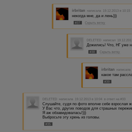
irbritan
написала 19.12.2013 в 10:1
некогда мне, да и лень)))
#37
Скрыть ветку
DELETED
написал 19.12.201
Дожились! Что, НГ уже н
#38
Скрыть ветку
irbritan
написала 
какое там рассла
#39
DELETED
написала 19.12.2013 в 10:04
в ответ на #33
Слушайте, судя по фото вполне себе взрослая ж
У Вас что, других поводов для страшных пережи
Я аж обзавидовалась!)))
Выбросьте эту хрень из головы.
#35