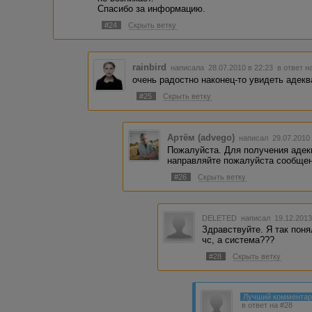
Спасибо за информацию.
#24
Скрыть ветку
rainbird
написала 28.07.2010 в 22:23
в ответ н
очень радостно наконец-то увидеть адек
#25
Скрыть ветку
Артём (advego)
написал 29.07.2010
Пожалуйста. Для получения адек
направляйте пожалуйста сообщен
#26
Скрыть ветку
DELETED
написал 19.12.2013
Здравствуйте. Я так понял
чс, а система???
#28
Скрыть ветку
Лучший коммента
в ответ на #28