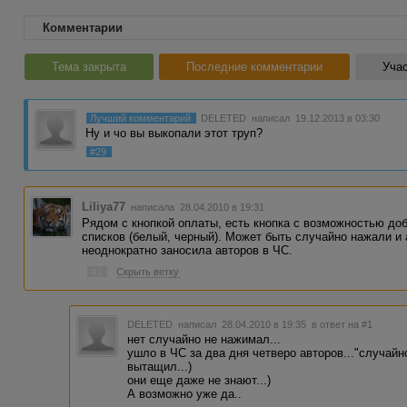
Комментарии
Тема закрыта
Последние комментарии
Учас
Лучший комментарий
DELETED
написал 19.12.2013 в 03:30
Ну и чо вы выкопали этот труп?
#29
Liliya77
написала 28.04.2010 в 19:31
Рядом с кнопкой оплаты, есть кнопка с возможностью доб
списков (белый, черный). Может быть случайно нажали и 
неоднократно заносила авторов в ЧС.
#1
Скрыть ветку
DELETED
написал 28.04.2010 в 19:35
в ответ на #1
нет случайно не нажимал...
ушло в ЧС за два дня четверо авторов..."случайно
вытащил...)
они еще даже не знают...)
А возможно уже да..