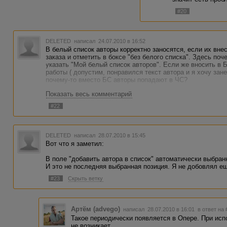
#20
DELETED
написал 24.07.2010 в 16:52
В белый список авторы корректно заносятся, если их вн
заказа и отметить в боксе "без белого списка". Здесь по
указать "Мой белый список авторов". Если же вносить в Б
работы ( допустим, понравился текст автора и я хочу зане
почему-то вместо БС авторы попадают в ЧС?
Показать весь комментарий
#22
DELETED
написал 28.07.2010 в 15:45
Вот что я заметил:
В поле "добавить автора в список" автоматически выбран
И это не последняя выбранная позиция. Я не добовлял ещ
#23
Скрыть ветку
Артём (advego)
написал 28.07.2010 в 16:01
в ответ на 
Такое периодически появляется в Опере. При ис
не возникает.