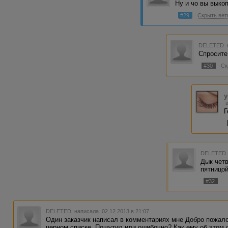
Ну и чо вы выко
#29
Скрыть вет
DELETED
Спросите 
#30
Ск
y
Г
DELETED
Дык чет
пятницой
#32
DELETED
написала 02.12.2013 в 21:07
Один заказчик написал в комментариях мне Добро пожалов
черном списке. Пошутил или ошибочно? Как ему об этом