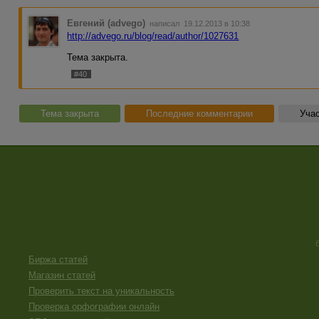
Евгений (advego)
написал 19.12.2013 в 10:38
http://advego.ru/blog/read/author/1027631
Тема закрыта.
#40
Тема закрыта
Последние комментарии
Учас
Биржа статей
Магазин статей
Проверить текст на уникальность
Проверка орфографии онлайн