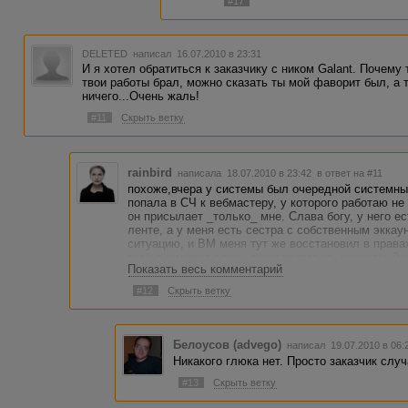
#17
DELETED
написал 16.07.2010 в 23:31
И я хотел обратиться к заказчику с ником Galant. Почему
твои работы брал, можно сказать ты мой фаворит был, а 
ничего...Очень жаль!
#11
Скрыть ветку
rainbird
написала 18.07.2010 в 23:42
в ответ на #11
похоже,вчера у системы был очередной системны
попала в СЧ к вебмастеру, у которого работаю не 
он присылает _только_ мне. Слава богу, у него е
ленте, а у меня есть сестра с собственным эккау
ситуацию, и ВМ меня тут же восстановил в права
выход видится один - регистрировать резервный э
Показать весь комментарий
хоть это и запрещено системой
#12
Скрыть ветку
Белоусов (advego)
написал 19.07.2010 в 06
Никакого глюка нет. Просто заказчик слу
#13
Скрыть ветку