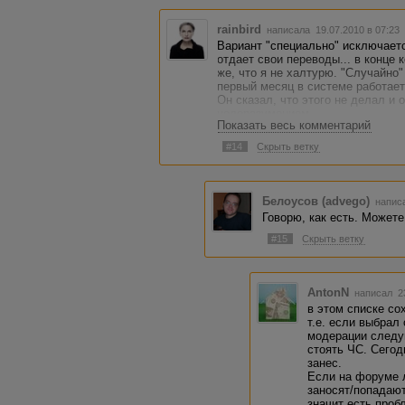
rainbird
написала 19.07.2010 в 07:2
Вариант "специально" исключаетс
отдает свои переводы... в конце 
же, что я не халтурю. "Случайно"
первый месяц в системе работает
Он сказал, что этого не делал и 
недоразумением...
Показать весь комментарий
Сергей, Вас не смущает, что сто
об одной и той же проблеме? може
#14
Скрыть ветку
надо", а не говорить, что мы сам
Белоусов (advego)
написа
Говорю, как есть. Можете
#15
Скрыть ветку
AntonN
написал 23
в этом списке со
т.е. если выбрал 
модерации следу
стоять ЧС. Сегод
занес.
Если на форуме 
заносят/попадают
значит есть проб