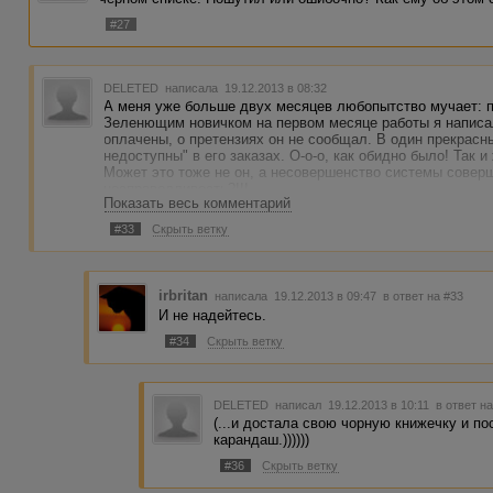
#27
DELETED
написала 19.12.2013 в 08:32
А меня уже больше двух месяцев любопытство мучает: п
Зеленющим новичком на первом месяце работы я написал
оплачены, о претензиях он не сообщал. В один прекрас
недоступны" в его заказах. О-о-о, как обидно было! Так 
Может это тоже не он, а несовершенство системы сове
несправедливость?!!!
Показать весь комментарий
#33
Скрыть ветку
irbritan
написала 19.12.2013 в 09:47
в ответ на #33
И не надейтесь.
#34
Скрыть ветку
DELETED
написал 19.12.2013 в 10:11
в ответ н
(...и достала свою чорную книжечку и п
карандаш.))))))
#36
Скрыть ветку