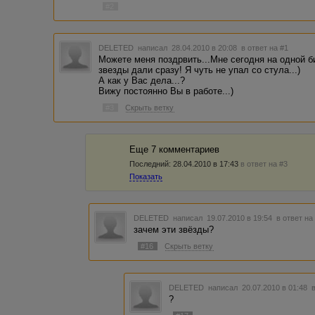
#2
DELETED
написал 28.04.2010 в 20:08
в ответ на #1
Можете меня поздрвить...Мне сегодня на одной б
звезды дали сразу! Я чуть не упал со стула...)
А как у Вас дела...?
Вижу постоянно Вы в работе...)
#3
Скрыть ветку
Еще 7 комментариев
Последний:
28.04.2010 в 17:43
в ответ на #3
Показать
DELETED
написал 19.07.2010 в 19:54
в ответ на
зачем эти звёзды?
#16
Скрыть ветку
DELETED
написал 20.07.2010 в 01:48
?