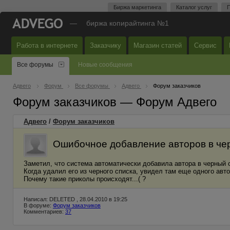
Биржа маркетинга
Каталог услуг
П
—
биржа копирайтинга №1
Работа в интернете
Заказчику
Магазин статей
Сервис
Все форумы
Новые сообщения
Адвего
Форум
Все форумы
Адвего
Форум заказчиков
Форум заказчиков — Форум Адвего
Адвего
/
Форум заказчиков
Ошибочное добавление авторов в че
Заметил, что система автоматически добавила автора в черный сп
Когда удалил его из черного списка, увидел там еще одного автор
Почему такие приколы происходят...( ?
Написал: DELETED , 28.04.2010 в 19:25
В форуме:
Форум заказчиков
Комментариев:
37