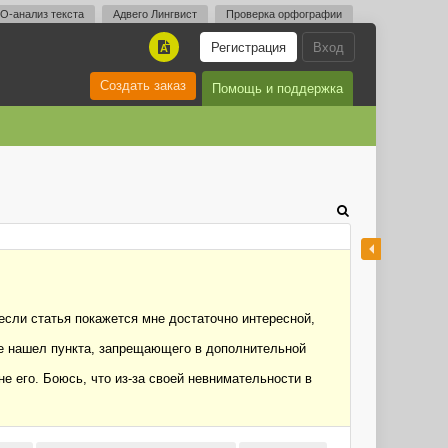
O-анализ текста
Адвего Лингвист
Проверка орфографии
Регистрация
Вход
A
Создать заказ
Помощь и поддержка
сли статья покажется мне достаточно интересной,
е нашел пункта, запрещающего в дополнительной
е его. Боюсь, что из-за своей невнимательности в