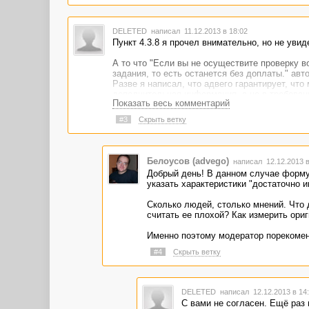
DELETED
написал 11.12.2013 в 18:02
Пункт 4.3.8 я прочел внимательно, но не уви
А то что "Если вы не осуществите проверку в
задания, то есть останется без доплаты." авто
Разве я написал, что адвего гарантирует, что
дополнительная информация, а не в требован
Показать весь комментарий
пункт и автор имеет право написать сухую ст
сообщить авторам, что я намерен вознаградит
#3
Скрыть ветку
"Дополнительная информация"
Мне столько раз приходилось переделывать з
Ну я вам скажу, работать на адвего - это вы
одарённым.
Белоусов (advego)
написал 12.12.2013 
Добрый день! В данном случае формул
указать характеристики "достаточно и
Сколько людей, столько мнений. Что 
считать ее плохой? Как измерить ори
Именно поэтому модератор порекомен
#4
Скрыть ветку
DELETED
написал 12.12.2013 в 1
С вами не согласен. Ещё раз