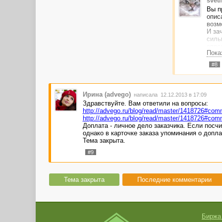
sveti
Вы п
опис
возм
И за
силь
опре
Пока
зака
#8
Ирина (advego)
написала 12.12.2013 в 17:09
Здравствуйте. Вам ответили на вопросы:
http://advego.ru/blog/read/master/1418726#co
http://advego.ru/blog/read/master/1418726#co
Доплата - личное дело заказчика. Если посч
однако в карточке заказа упоминания о допл
Тема закрыта.
#9
Тема закрыта
Последние комментарии
Биржа