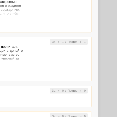
настроения.
ло в разделе
утверждению,
о, что в нём
 раз, когда я
 тонкости
За
1
/
Против
1
 посчитает,
щрить делайте
ные, вам вот
и упертый за
За
0
/
Против
0
За
0
/
Против
0