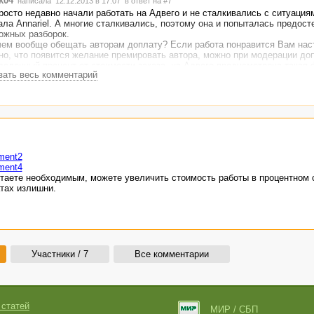
k04
написала 12.12.2013 в 17:07
в ответ на #7
росто недавно начали работать на Адвего и не сталкивались с ситуация
ала Annariel. А многие сталкивались, поэтому она и попыталась предост
ожных разборок.
чем вообще обещать авторам доплату? Если работа понравится Вам нас
но, что появится желание премировать автора, можно при модерации до
деленный процент от стоимости заказа, на Адвего предусмотрена такая
зать весь комментарий
зчиков. Я ей тоже иногда пользуюсь, хотя заранее авторам ничего не об
mment2
mment4
итаете необходимым, можете увеличить стоимость работы в процентном 
атах излишни.
Участники / 7
Все комментарии
 статей
МИР / СБП