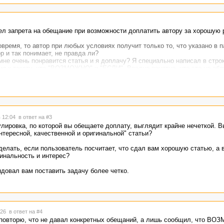
дел запрета на обещание при возможности доплатить автору за хорошую 
овремя, то автор при любых условиях получит только то, что указано в 
р и так понимает, не правда ли?
 мне очень понравится статья и я доплачу? Я специально написал в стро
ия к тексту, что "ВОЗМОЖНО" и "ЕСЛИ". Вполне понятно, что это не об
атью, соблюдя требования, чтобы получить назначенную плату. А как? К
ь того, кто напишет с вдохновлением? Я думал для этого и существует 
адания, что легче самому написать эту статью.
сокое искусство, которому нужно учиться годами. А возможно нужно роди
в 12:04
в ответ на #3
ировка, по которой вы обещаете доплату, выглядит крайне нечеткой. 
нтересной, качественной и оригинальной" статьи?
делать, если пользователь посчитает, что сдал вам хорошую статью, а 
гинальность и интерес?
довал вам поставить задачу более четко.
4:26
в ответ на #4
 повторю, что не давал конкретных обещаний, а лишь сообщил, что В