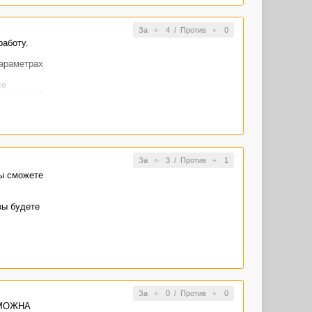
За
4
/
Против
0
работу.
параметрах
ке
язательный
ак мне
строка
ться
За
3
/
Против
1
Вы сможете
вы будете
За
0
/
Против
0
ОЗМОЖНА