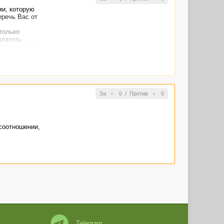
ми, которую
еречь Вас от
только
платить
 функция для
ещаю.
За
0
/
Против
0
соотношении,
Telegram