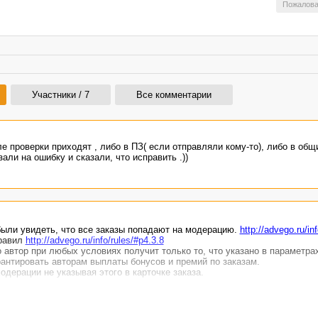
Пожалова
Участники / 7
Все комментарии
е проверки приходят , либо в ПЗ( если отправляли кому-то), либо в общ
али на ошибку и сказали, что исправить .))
ыли увидеть, что все заказы попадают на модерацию.
http://advego.ru/in
правил
http://advego.ru/info/rules/#p4.3.8
 автор при любых условиях получит только то, что указано в параметрах
рантировать авторам выплаты бонусов и премий по заказам.
дерации не указывая этого в карточке заказа.