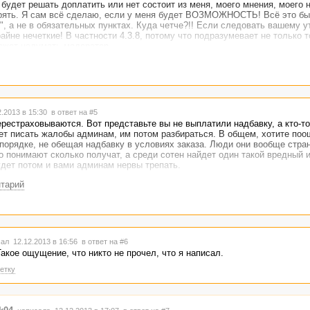
 будет решать доплатить или нет состоит из меня, моего мнения, моего 
рять. Я сам всё сделаю, если у меня будет ВОЗМОЖНОСТЬ! Всё это бы
, а не в обязательных пунктах. Куда четче?!! Если следовать вашему 
айне нечеткие! В частности 4.3.8, потому что подразумевает не только т
 может надумать модератор.
 чему не приведёт, остается надеяться что меня не забанят в следующий
". Хотя я уже подумываю, что легче самому написать, чем познать все
.2013 в 15:30
в ответ на #5
рестраховываются. Вот представьте вы не выплатили надбавку, а кто-то
ет писать жалобы админам, им потом разбираться. В общем, хотите поо
порядке, не обещая надбавку в условиях заказа. Люди они вообще стран
но понимают сколько получат, а среди сотен найдет один такой вредный 
удет потом и вами админам нервы трепать.
нтарий
ал 12.12.2013 в 16:56
в ответ на #6
акое ощущение, что никто не прочел, что я написал.
етку