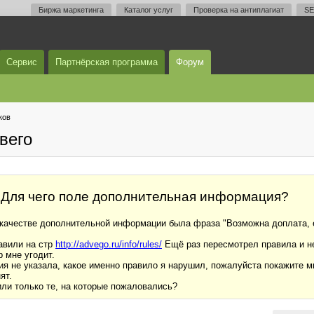
Биржа маркетинга
Каталог услуг
Проверка на антиплагиат
SE
Сервис
Партнёрская программа
Форум
ков
вего
 Для чего поле дополнительная информация?
 качестве дополнительной информации была фраза "Возможна доплата, е
авили на стр
http://advego.ru/info/rules/
Ещё раз пересмотрел правила и н
 мне угодит.
я не указала, какое именно правило я нарушил, пожалуйста покажите мн
ят.
или только те, на которые пожаловались?