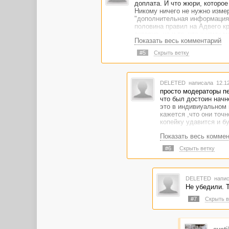
доплата. И что жюри, которое
Никому ничего не нужно изме
"дополнительная информация"
половина правил на Адвего кр
сказано, но и то, что к нему
Показать весь комментарий
В любом случае мой спор ни к
допущу очередную "нечеткость
#5
Скрыть ветку
законов Адвего.
DELETED
написала 12.12
просто модераторы пе
что был достоин начн
это в индивиуальном 
кажется ,что они точ
копейку удавится и б
Показать весь комме
#6
Скрыть ветку
DELETED
напис
Не убедили. Т
#7
Скрыть в