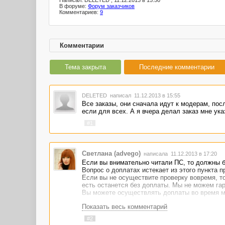
Написал: DELETED , 11.12.2013 в 15:50
В форуме:
Форум заказчиков
Комментариев:
9
Комментарии
Тема закрыта
Последние комментарии
DELETED
написал 11.12.2013 в 15:55
Все заказы, они сначала идут к модерам, посл
если для всех. А я вчера делал заказ мне указ
#1
Светлана (advego)
написала 11.12.2013 в 17:20
Если вы внимательно читали ПС, то должны б
Вопрос о доплатах истекает из этого пункта 
Если вы не осуществите проверку вовремя, то
есть останется без доплаты. Мы не можем га
Вы можете осуществлять доплаты во время мо
Показать весь комментарий
#2