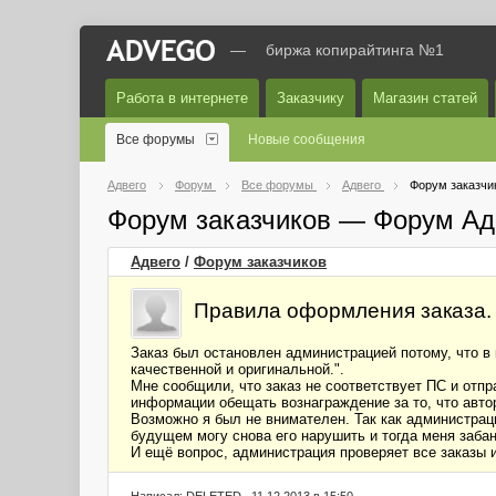
—
биржа копирайтинга №1
Работа в интернете
Заказчику
Магазин статей
Все форумы
Новые сообщения
Адвего
Форум
Все форумы
Адвего
Форум заказчи
Форум заказчиков — Форум Ад
Адвего
/
Форум заказчиков
Правила оформления заказа.
Заказ был остановлен администрацией потому, что в
качественной и оригинальной.".
Мне сообщили, что заказ не соответствует ПС и отпр
информации обещать вознаграждение за то, что автор
Возможно я был не внимателен. Так как администраци
будущем могу снова его нарушить и тогда меня забан
И ещё вопрос, администрация проверяет все заказы 