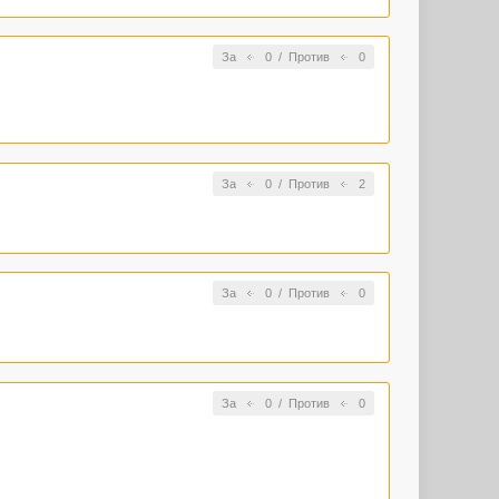
За
0
/
Против
0
За
0
/
Против
2
За
0
/
Против
0
За
0
/
Против
0