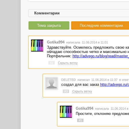
Комментарии
Тема закрыта
Последние комментарии
Gotika994
написала 11.06.2014 в 11:01
Здравствуйте. Осмелюсь предложить свою ка
обладаю способностью четко и максимально 
Портфельчик:
http://advego.ru/blog/read/maste
#1
Скрыть ветку
DELETED
написал 11.06.2014 в 11:37
в отве
создал для вас заказ
http://advego.ru/
#3
Скрыть ветку
Gotika994
написала 11.06.2014 в
Простите, отклоняю предлож
#5