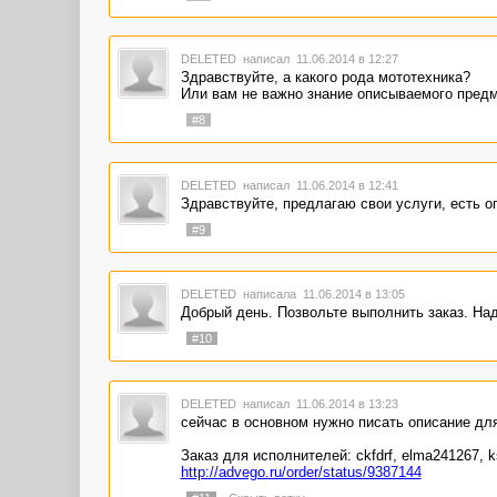
DELETED
написал 11.06.2014 в 12:27
Здравствуйте, а какого рода мототехника?
Или вам не важно знание описываемого пред
#8
DELETED
написал 11.06.2014 в 12:41
Здравствуйте, предлагаю свои услуги, есть 
#9
DELETED
написала 11.06.2014 в 13:05
Добрый день. Позвольте выполнить заказ. На
#10
DELETED
написал 11.06.2014 в 13:23
сейчас в основном нужно писать описание для
Заказ для исполнителей: ckfdrf, elma241267, 
http://advego.ru/order/status/9387144