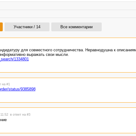
Участники / 14
Все комментарии
ндидатуру для совместного сотрудничества. Неравнодушна к описаниям
информативно выражать свои мысли.
r_search/1334801
т на #1
order/status/9385898
 11:52
в ответ на #3
ение