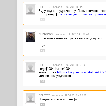
DELETED
написал 11.06.2014 в 11:04
Буду рад сотрудничеству. Пишу грамотно, без
Вот пример [
ссылки видны только авторизова
#2
hunter9791
написал 11.06.2014 в 11:48
Если еще нужны авторы - к вашим услугам.
С ув.
#4
DELETED
написал 11.06.2014 в 12:10
sergej1984, hunter1984
заказ тот же
http://advego.ru/order/status/93858
условия обсуждаются
#6
DELETED
написала 11.06.2014 в 12:22
Предлагаю свои услуги:)))
#7