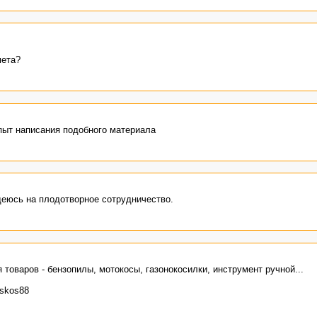
мета?
опыт написания подобного материала
деюсь на плодотворное сотрудничество.
 товаров - бензопилы, мотокосы, газонокосилки, инструмент ручной...
kskos88