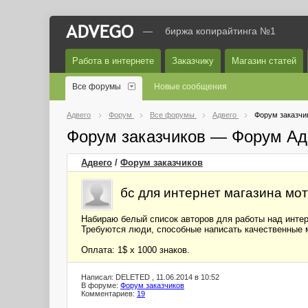
—
биржа копирайтинга №1
Работа в интернете
Заказчику
Магазин статей
Все форумы
Новые сообщения
Адвего
Форум
Все форумы
Адвего
Форум заказчи
Форум заказчиков — Форум Ад
Адвего
/
Форум заказчиков
бс для интернет магазина мо
Набираю белый список авторов для работы над интер
Требуются люди, способные написать качественные 
Оплата: 1$ x 1000 знаков.
Написал: DELETED , 11.06.2014 в 10:52
В форуме:
Форум заказчиков
Комментариев:
19