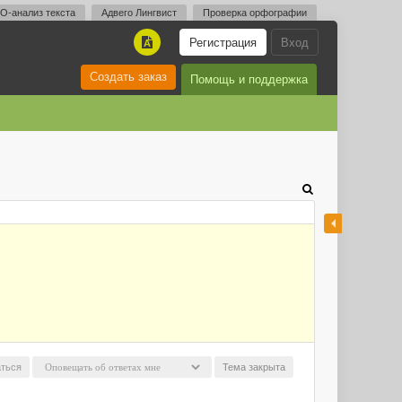
O-анализ текста
Адвего Лингвист
Проверка орфографии
Регистрация
Вход
A
Создать заказ
Помощь и поддержка
ться
Тема закрыта