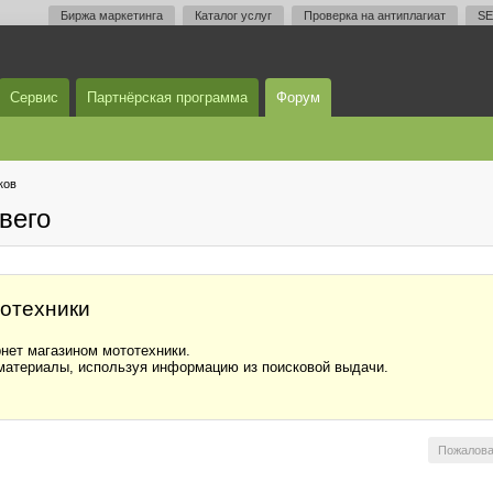
Биржа маркетинга
Каталог услуг
Проверка на антиплагиат
SE
Сервис
Партнёрская программа
Форум
ков
вего
тотехники
нет магазином мототехники.
материалы, используя информацию из поисковой выдачи.
Пожалова