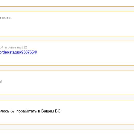
т на #11
:54
в ответ на #12
/order/status/9387654/
!
елось бы поработать в Вашем БС.