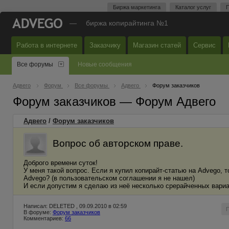
Биржа маркетинга
Каталог услуг
П
—
биржа копирайтинга №1
Работа в интернете
Заказчику
Магазин статей
Сервис
Все форумы
Новые сообщения
Адвего
Форум
Все форумы
Адвего
Форум заказчиков
Форум заказчиков — Форум Адвего
Адвего
/
Форум заказчиков
Вопрос об авторском праве.
Доброго времени суток!
У меня такой вопрос. Если я купил копирайт-статью на Advego, 
Advego? (в пользовательском соглашении я не нашел)
И если допустим я сделаю из неё несколько срерайченных вариа
Написал: DELETED , 09.09.2010 в 02:59
В форуме:
Форум заказчиков
Комментариев:
66