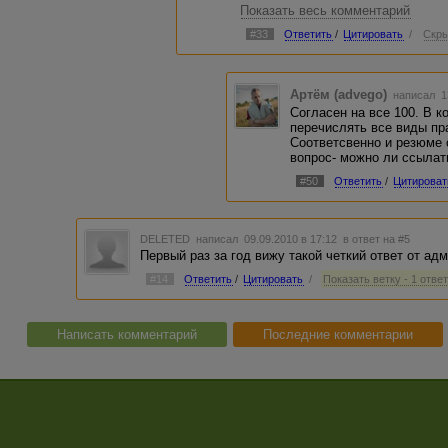
Показать весь комментарий
"Исходя из вышеизложенного авт
статьи для портолио, но не более 
#33
Ответить
/
Цитировать
/
Скры
Автор может пользоваться всеми
ссыль в портфолио.
Артём (advego)
написал 1
Согласен на все 100. В к
перечислять все виды пр
Соответсвенно и резюме 
вопрос- можно ли ссылать
#50
Ответить
/
Цитироват
DELETED
написал 09.09.2010 в 17:12
в ответ на #5
Первый раз за год вижу такой четкий ответ от адм
#14
Ответить
/
Цитировать
/
Показать ветку - 1 отве
Написать комментарий
Последние комментарии