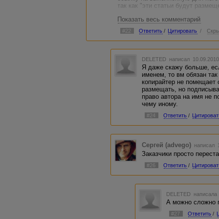
так как "эти статьи будут размещ
Показать весь комментарий
Так я ж теперь из вредности обя
эту статью :)
#22
Ответить
/
Цитировать
/
Скры
ЗЫ: Я, кстати, почитав такие вот
считала. Спасибо, батя, за науку 
DELETED
написал 10.09.2010
Я даже скажу больше, ес
именем, то вм обязан так
копирайтер не помещает с
размещать, но подписыва
право автора на имя не п
чему иному.
#24
Ответить
/
Цитироват
Сергей (advego)
написал 1
Заказчики просто переста
#26
Ответить
/
Цитироват
DELETED
написала 
А можно сложно п
#27
Ответить
/