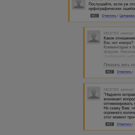
Послушайте, если уж отс
орфографических ошибок
#61
Ответить
/
Цитирова
DELETED
написал 
Какое отношение
Вас нет юмора?
Комментарии я б
форуме. Насколь
сообщениях неб
нет ЗНАЧИТЕЛЬ
Показать весь к
сообщениях, мн
опечатки. Но мн
#62
Ответить
/
последовало, так
культурно.
DELETED
написал 
"Надоело исправл
возникает вопро
оптимизировать 
Но скажу Вам, ч
огромного колич
этот момент про
#63
Ответить
/