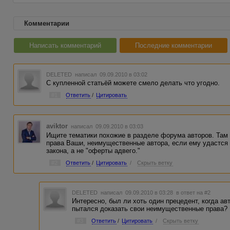
Комментарии
Написать комментарий
Последние комментарии
DELETED
написал 09.09.2010 в 03:02
С купленной статьёй можете смело делать что угодно.
#1
Ответить
/
Цитировать
aviktor
написал 09.09.2010 в 03:03
Ищите тематики похожие в разделе форума авторов. Там
права Ваши, неимущественные автора, если ему удастся 
закона, а не "оферты адвего."
#2
Ответить
/
Цитировать
/
Скрыть ветку
DELETED
написал 09.09.2010 в 03:28
в ответ на #2
Интересно, был ли хоть один прецедент, когда ав
пытался доказать свои неимущественные права?
#3
Ответить
/
Цитировать
/
Скрыть ветку