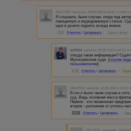
DELETED
написала 09.09.2010 в 04:02
в ответ н
Я слышала, были случаи, когда под авт
покоцанную и изуродованную статью. Суди
шум в рунете поднять всегда можно.
#7
Ответить
/
Цитировать
/
Скрыть ветку
aviktor
написал 09.09.2010 в 04:13
в 
откуда такая информация? Судятс
Мухосранском суде. [
ссылки вид
пользователям
]
#8
Ответить
/
Цитировать
/
Показ
DELETED
написал 12.09.2010 в 13:01
Если и были такие случаи в сети
суд. Ведь основная масса фрила
Первое - это незаконная предпри
второе - уклонение от уплаты на
#36
Ответить
/
Цитировать
/
Скры
DELETED
написала 14.09.20