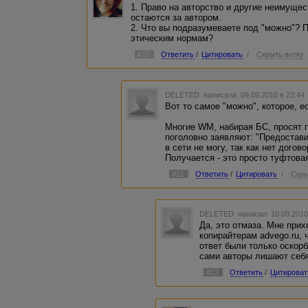
1. Право на авторство и другие неимуще
остаются за автором.
2. Что вы подразумеваете под "можно"? 
этическим нормам?
#15
Ответить
/
Цитировать
/
Скрыть ветку
DELETED
написала 09.09.2010 в 23:4
Вот то самое "можно", которое, е
Многие WM, набирая БС, просят п
поголовно заявляют: "Предостав
в сети не могу, так как нет догов
Получается - это просто туфтова
#21
Ответить
/
Цитировать
/
Скры
DELETED
написал 10.09.2010
Да, это отмаза. Мне при
копирайтерам advego.ru, 
ответ были только оскор
сами авторы лишают себя
#23
Ответить
/
Цитироват