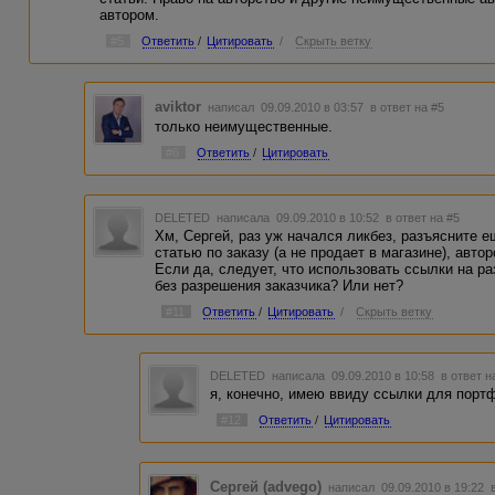
автором.
#5
Ответить
/
Цитировать
/
Скрыть ветку
aviktor
написал 09.09.2010 в 03:57
в ответ на #5
только неимущественные.
#6
Ответить
/
Цитировать
DELETED
написала 09.09.2010 в 10:52
в ответ на #5
Хм, Сергей, раз уж начался ликбез, разъясните е
статью по заказу (а не продает в магазине), авт
Если да, следует, что использовать ссылки на р
без разрешения заказчика? Или нет?
#11
Ответить
/
Цитировать
/
Скрыть ветку
DELETED
написала 09.09.2010 в 10:58
в ответ н
я, конечно, имею ввиду ссылки для порт
#12
Ответить
/
Цитировать
Сергей (advego)
написал 09.09.2010 в 19:22