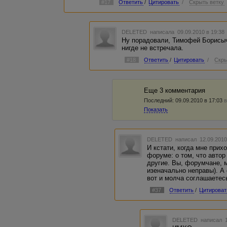
#17
Ответить
/
Цитировать
/
Скрыть ветку
DELETED
написала 09.09.2010 в 19:3
Ну порадовали, Тимофей Борисыч!
нигде не встречала.
#18
Ответить
/
Цитировать
/
Скры
Еще 3 комментария
Последний:
09.09.2010 в 17:03
в
Показать
DELETED
написал 12.09.2010
И кстати, когда мне прих
форуме: о том, что автор
другие. Вы, форумчане, 
изеначально неправы). А 
вот и молча соглашаетес
#37
Ответить
/
Цитироват
DELETED
написал 1