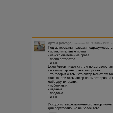
Артём (advego)
написал 09.09.2010 в 19:31
в
Под авторскими правами подразумевается
- исключительные права
- неисключительные права
- право авторства
- и т.п.
Если Автор пишет статью по договору авт
заказчику, кроме права авторства.
Это говорит о том, что автор может отста
статью, при этом автор не имеет прав на
либо других целях:
- публикация,
- издание
- продажа
- и т.п.
Исходя из вышеизложенного автор может 
для портфолио, но не более того.