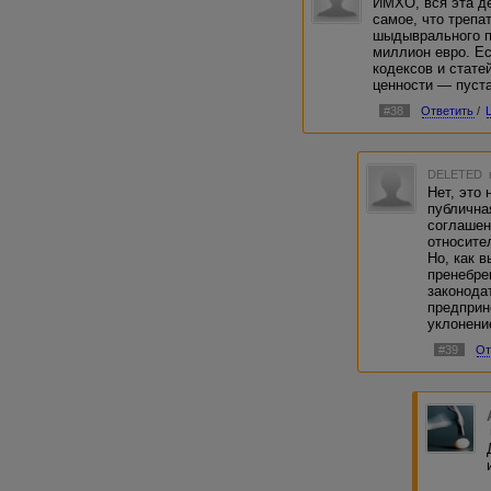
ИМХО, вся эта де
самое, что трепа
шыдыврального п
миллион евро. Ес
кодексов и стате
ценности — пуста
#38
Ответить
/
DELETED
Нет, это
публична
соглашен
относите
Но, как 
пренебре
законода
предприн
уклонени
#39
От