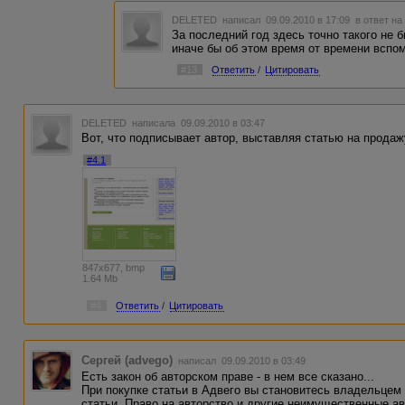
DELETED
написал 09.09.2010 в 17:09
в ответ на
За последний год здесь точно такого не б
иначе бы об этом время от времени вспо
#13
Ответить
/
Цитировать
DELETED
написала 09.09.2010 в 03:47
Вот, что подписывает автор, выставляя статью на продаж
#4.1
847x677, bmp
1.64 Mb
#4
Ответить
/
Цитировать
Сергей (advego)
написал 09.09.2010 в 03:49
Есть закон об авторском праве - в нем все сказано...
При покупке статьи в Адвего вы становитесь владельцем
статьи. Право на авторство и другие неимущественные ав