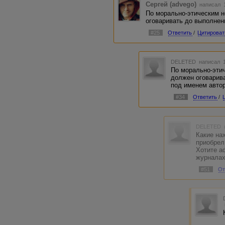
Сергей (advego)
написал 1
По морально-этическим 
оговаривать до выполнен
#25
Ответить
/
Цитироват
DELETED
написал 1
По морально-эти
должен оговарив
под именем автор
#34
Ответить
/
DELETED
Какие на
приобрел
Хотите а
журналах
#51
От