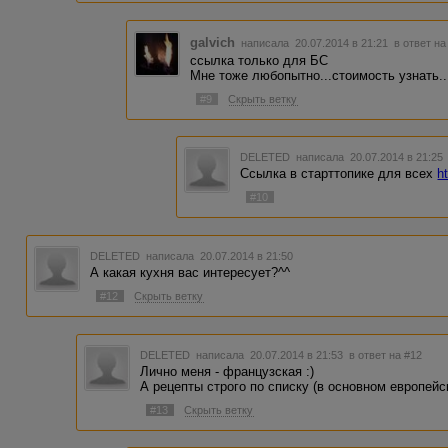
galvich
написала 20.07.2014 в 21:21
в ответ на
ссылка только для БС
Мне тоже любопытно...стоимость узнать..
#9
Скрыть ветку
DELETED
написала 20.07.2014 в 21:2
Ссылка в старттопике для всех
h
#10
DELETED
написала 20.07.2014 в 21:50
А какая кухня вас интересует?^^
#12
Скрыть ветку
DELETED
написала 20.07.2014 в 21:53
в ответ на #12
Лично меня - французская :)
А рецепты строго по списку (в основном европейс
#13
Скрыть ветку