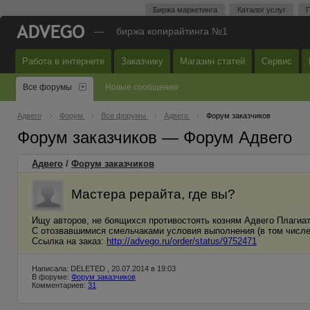
Биржа маркетинга
Каталог услуг
П
—
биржа копирайтинга №1
Работа в интернете
Заказчику
Магазин статей
Сервис
Все форумы
Новые сообщения
Адвего
Форум
Все форумы
Адвего
Форум заказчиков
Форум заказчиков — Форум Адвего
Адвего
/
Форум заказчиков
Мастера рерайта, где вы?
Ищу авторов, не боящихся противостоять козням Адвего Плагиа
С отозвавшимися смельчаками условия выполнения (в том числе 
Ссылка на заказ:
http://advego.ru/order/status/9752471
Написала: DELETED , 20.07.2014 в 19:03
В форуме:
Форум заказчиков
Комментариев:
31