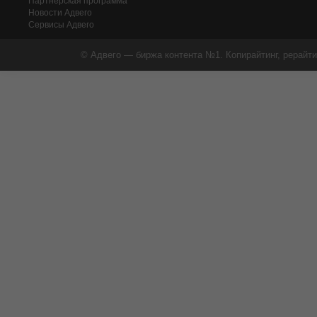
Партнерская программа
Новости Адвего
Сервисы Адвего
© Адвего — биржа контента №1. Копирайтинг, рерайти