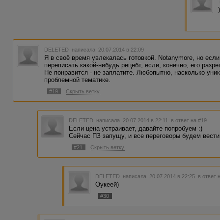
DELETED
написала 20.07.2014 в 22:09
Я в своё время увлекалась готовкой. Notanymore, но если
переписать какой-нибудь рецебт, если, конечно, его разр
Не понравится - не заплатите. Любопытно, насколько уни
проблемной тематике.
#19
Скрыть ветку
DELETED
написала 20.07.2014 в 22:11
в ответ на #19
Если цена устраивает, давайте попробуем :)
Сейчас ПЗ запущу, и все переговоры будем вести
#21
Скрыть ветку
DELETED
написала 20.07.2014 в 22:25
в ответ 
Оукеей)
#30