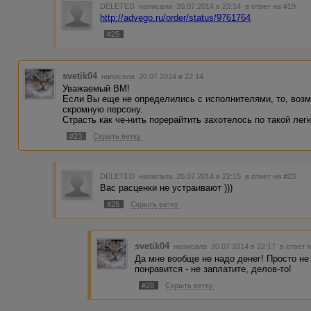
DELETED
написала 20.07.2014 в 22:14
в ответ на #19
http://advego.ru/order/status/9761764
#25
svetik04
написала 20.07.2014 в 22:14
Уважаемый ВМ!
Если Вы еще не определились с исполнителями, то, воз
скромную персону.
Страсть как че-нить порерайтить захотелось по такой легк
#23
Скрыть ветку
DELETED
написала 20.07.2014 в 22:15
в ответ на #23
Вас расценки не устраивают )))
#26
Скрыть ветку
svetik04
написала 20.07.2014 в 22:17
в ответ 
Да мне вообще не надо денег! Просто не
понравится - не заплатите, делов-то!
#28
Скрыть ветку