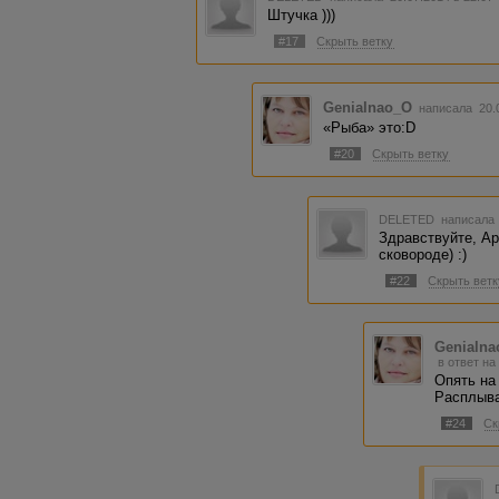
Штучка )))
#17
Скрыть ветку
Genialnao_O
написала 20.
«Рыба» это:D
#20
Скрыть ветку
DELETED
написала 
Здравствуйте, Ар
сковороде) :)
#22
Скрыть ветк
Genialn
в ответ на
Опять на 
Расплыва
#24
Ск