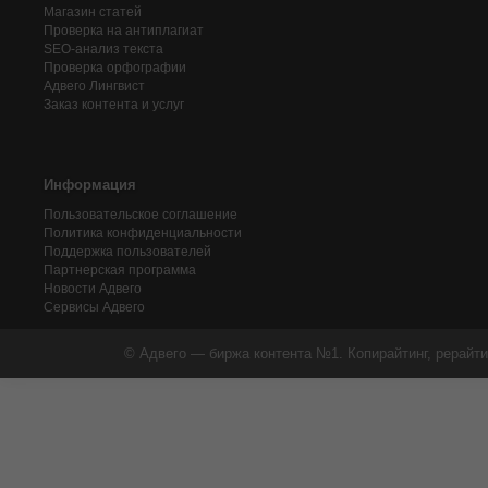
Магазин статей
Проверка на антиплагиат
SEO-анализ текста
Проверка орфографии
Адвего
Лингвист
Заказ контента и услуг
Информация
Пользовательское соглашение
Политика конфиденциальности
Поддержка пользователей
Партнерская программа
Новости Адвего
Сервисы Адвего
© Адвего — биржа контента №1. Копирайтинг, рерайти