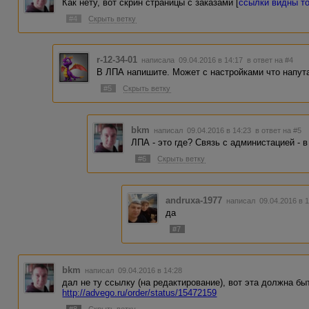
Как нету, вот скрин страницы с заказами [
ссылки видны т
#4
Скрыть ветку
r-12-34-01
написала 09.04.2016 в 14:17
в ответ на #4
В ЛПА напишите. Может с настройками что напут
#5
Скрыть ветку
bkm
написал 09.04.2016 в 14:23
в ответ на #5
ЛПА - это где? Связь с администацией - 
#6
Скрыть ветку
andruxa-1977
написал 09.04.2016 в 
да
#7
bkm
написал 09.04.2016 в 14:28
дал не ту ссылку (на редактирование), вот эта должна бы
http://advego.ru/order/status/15472159