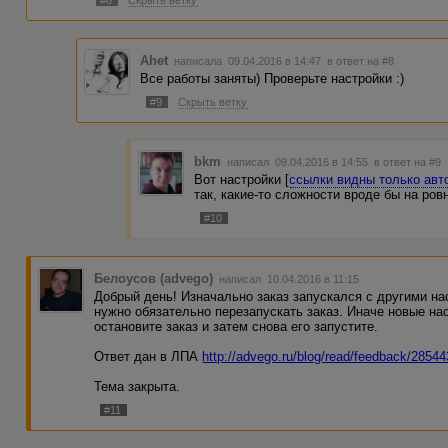
#8
Скрыть ветку
Ahet
написала 09.04.2016 в 14:47
в ответ на #8
Все работы заняты) Проверьте настройки :)
#9
Скрыть ветку
bkm
написал 09.04.2016 в 14:55
в ответ на #9
Вот настройки [
ссылки видны только ав
так, какие-то сложности вроде бы на ров
#10
Белоусов (advego)
написал 10.04.2016 в 11:15
Добрый день! Изначально заказ запускался с другими на
нужно обязательно перезапускать заказ. Иначе новые нас
остановите заказ и затем снова его запустите.
Ответ дан в ЛПА
http://advego.ru/blog/read/feedback/2854
Тема закрыта.
#11