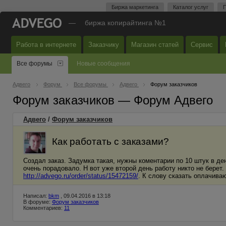
Биржа маркетинга
Каталог услуг
П
—
биржа копирайтинга №1
Работа в интернете
Заказчику
Магазин статей
Сервис
Все форумы
Новые сообщения
Адвего
Форум
Все форумы
Адвего
Форум заказчиков
Форум заказчиков — Форум Адвего
Адвего
/
Форум заказчиков
Как работать с заказами?
Создал заказ. Задумка такая, нужны коментарии по 10 штук в де
очень порадовало. Н вот уже второй день работу никто не берет.
http://advego.ru/order/status/15472159/
. К слову сказать оплачива
Написал:
bkm
, 09.04.2016 в 13:18
В форуме:
Форум заказчиков
Комментариев:
11