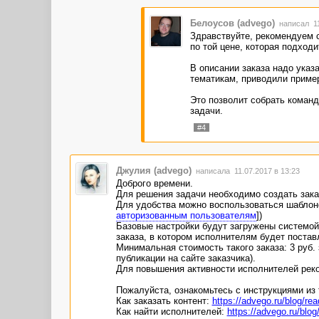
и т.д. Фишка вся в том, чтобы это б
Белоусов (advego)
написал 11
Мы готовы вкладывать в развитие, но
Здравствуйте, рекомендуем с
"очевидных" ботов за 2 рубля нам не
по той цене, которая подходи
необходимо оплачивать.
В описании заказа надо указ
тематикам, приводили пример
Это позволит собрать команд
задачи.
#4
Джулия (advego)
написала 11.07.2017 в 13:23
Доброго времени.
Для решения задачи необходимо создать зака
Для удобства можно воспользоваться шаблоно
авторизованным пользователям
])
Базовые настройки будут загружены системой
заказа, в котором исполнителям будет постав
Минимальная стоимость такого заказа: 3 руб. з
публикации на сайте заказчика).
Для повышения активности исполнителей рек
Пожалуйста, ознакомьтесь с инструкциями из
Как заказать контент:
https://advego.ru/blog/r
Как найти исполнителей:
https://advego.ru/blo