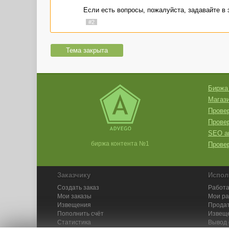
Если есть вопросы, пожалуйста, задавайте в 
#2
Тема закрыта
Биржа
Магази
Провер
Прове
SEO а
биржа контента №1
Провер
Заказчику
Испол
Создать заказ
Работа
Мои заказы
Мои р
Извещения
Продат
Пополнить счёт
Извещ
Статистика
Вывод 