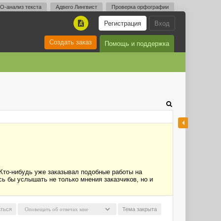
O-анализ текста
Адвего Лингвист
Проверка орфографии
Регистрация
Вход
A
Создать заказ
Помощь и поддержка
Кто-нибудь уже заказывал подобные работы на
сь бы услышать не только мнения заказчиков, но и
ться
Тема закрыта