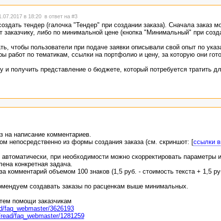
ыло в промышленных масштабах (не дачные посадки).
.07.2017 в 18:20
в ответ на #3
 нам надо просчитать сколько нам это выйдет)) платить за однотипные к
оздать тендер (галочка "Тендер" при создании заказа). Сначала заказ м
 интересно. Да и написание сообщения копирайтером требует времени, ко
т заказчику, либо по минимальной цене (кнопка "Минимальный" при созда
ать, чтобы пользователи при подаче заявки описывали свой опыт по ука
ы работ по тематикам, ссылки на портфолио и цену, за которую они гото
у и получить представление о бюджете, который потребуется тратить д
з на написание комментариев.
м непосредственно из формы создания заказа (см. скриншот: [
ссылки в
 автоматически, при необходимости можно скорректировать параметры и
лена конкретная задача.
а комментарий объемом 100 знаков (1,5 руб. - стоимость текста + 1,5 ру
омендуем создавать заказы по расценкам выше минимальных.
 тем помощи заказчикам
ead/faq_webmaster/3626193
g/read/faq_webmaster/1281259