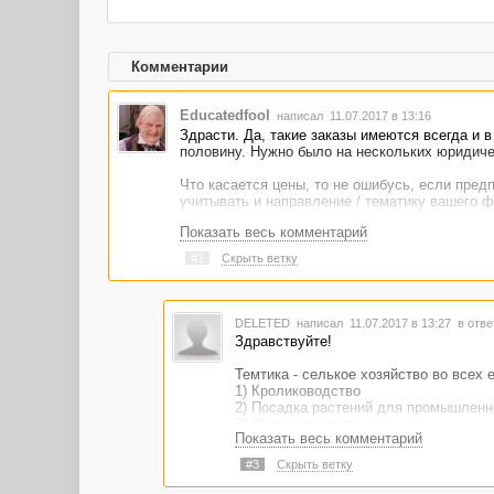
Комментарии
Educatedfool
написал 11.07.2017 в 13:16
Здрасти. Да, такие заказы имеются всегда и 
половину. Нужно было на нескольких юридич
Что касается цены, то не ошибусь, если предп
учитывать и направление / тематику вашего 
Показать весь комментарий
#1
Скрыть ветку
DELETED
написал 11.07.2017 в 13:27
в отве
Здравствуйте!
Темтика - селькое хозяйство во всех 
1) Кролиководство
2) Посадка растений для промышленн
3) Животноводство
Показать весь комментарий
4) Сыроделие
5) Тепличное хозяйство (Цветы, помид
#3
Скрыть ветку
6) Разведение рыб