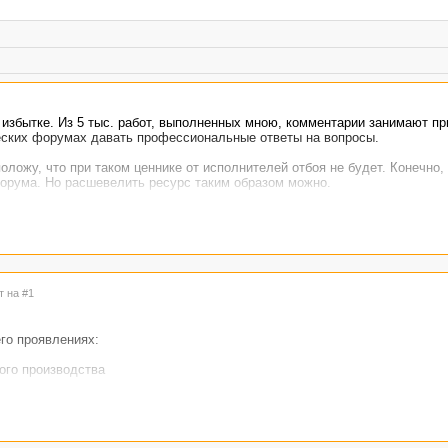
в избытке. Из 5 тыс. работ, выполненных мною, комментарии занимают п
еских форумах давать профессиональные ответы на вопросы.
оложу, что при таком ценнике от исполнителей отбоя не будет. Конечно,
форума. Но расшевелить ресурс таким образом можно.
т на #1
его проявлениях:
ого производства
оры и пр)