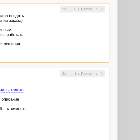
За
0
/
Против
0
омментарии от
ожно создать
торое
нии заказа).
занным
вы работать.
ля решения
За
1
/
Против
0
идны только
 описание
б. - стоимость