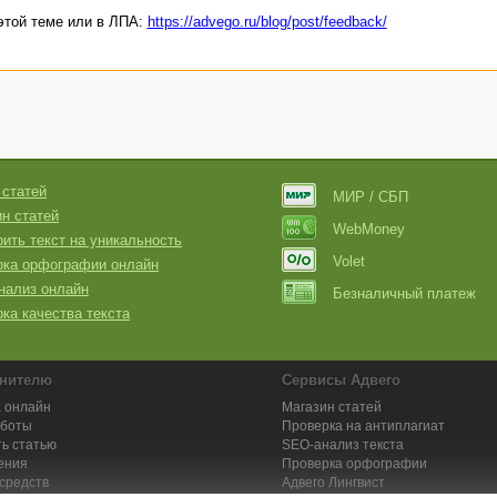
этой теме или в ЛПА:
https://advego.ru/blog/post/feedback/
 статей
МИР / СБП
н статей
WebMoney
ить текст на уникальность
Volet
рка орфографии онлайн
нализ онлайн
Безналичный платеж
ка качества текста
нителю
Сервисы Адвего
 онлайн
Магазин статей
аботы
Проверка на антиплагиат
ь статью
SEO-анализ текста
ения
Проверка орфографии
средств
Адвего
Лингвист