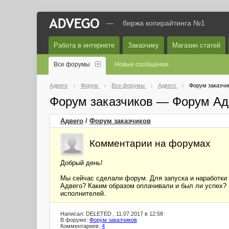
—
биржа копирайтинга №1
Работа в интернете
Заказчику
Магазин статей
Все форумы
Новые сообщения
Адвего
Форум
Все форумы
Адвего
Форум заказчи
Форум заказчиков — Форум Ад
Адвего
/
Форум заказчиков
Комментарии на форумах
Добрый день!
Мы сейчас сделали форум. Для запуска и наработки
Адвего? Каким образом оплачивали и был ли успех? 1
исполнителей.
Написал: DELETED , 11.07.2017 в 12:58
В форуме:
Форум заказчиков
Комментариев:
4