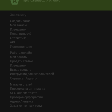
Приложение для Android
Заказчику
Создать заказ
Мои заказы
Извещения
Пополнить счёт
Статистика
API
Исполнителю
Работа онлайн
Мои работы
Продать статью
Извещения
Вывод средств
Инструкции для исполнителей
Сервисы Адвего
Магазин статей
Проверка на антиплагиат
SEO-анализ текста
Проверка орфографии
Адвего
Лингвист
Заказ контента и услуг