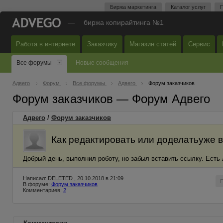
Биржа маркетинга
Каталог услуг
П
—
биржа копирайтинга №1
Работа в интернете
Заказчику
Магазин статей
Сервис
Все форумы
Новые сообщения
Адвего
Форум
Все форумы
Адвего
Форум заказчиков
Форум заказчиков — Форум Адвего
Адвего
/
Форум заказчиков
Как редактировать или доделатьуже
Добрый день, выполнил роботу, но забыл вставить ссылку. Есть 
Написал: DELETED , 20.10.2018 в 21:09
В форуме:
Форум заказчиков
Комментариев:
2