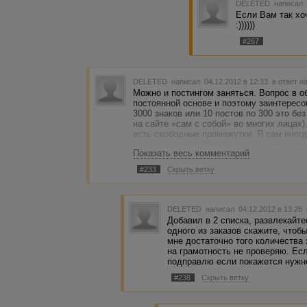
DELETED
написал 
Если Вам так хо
:))))))
#267
DELETED
написал 04.12.2012 в 12:33
в ответ н
Можно и постингом заняться. Вопрос в о
постоянной основе и поэтому заинтересов
3000 знаков или 10 постов по 300 это бе
на сайте «сам с собой» во многих лицах
есть свободные промежутки. Я сам иногд
кино, например. Мой плюс это универсал
Показать весь комментарий
душа поэта ))) .
#233
Скрыть ветку
DELETED
написал 04.12.2012 в 13:26
Добавил в 2 списка, развлекайте
одного из заказов скажите, чтоб
мне достаточно того количества 
на грамотность не проверяю. Ес
подправлю если покажется нужн
#238
Скрыть ветку