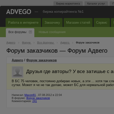
Биржа маркетинга
Каталог услуг
П
—
биржа копирайтинга №1
Работа в интернете
Заказчику
Магазин статей
Сервис
Все форумы
Новые сообщения
Адвего
Форум
Все форумы
Адвего
Форум заказчиков
Форум заказчиков — Форум Адвего
Адвего
/
Форум заказчиков
Друзья где авторы? У все затишье с 
В БС 75 человек, постоянно добираю новых, а эти ... хотя так с
сутки. Может я че не так делаю, может БС для нормальной рабо
Написал:
Maxon81
, 07.08.2012 в 22:04
В форуме:
Форум заказчиков
Комментариев:
241