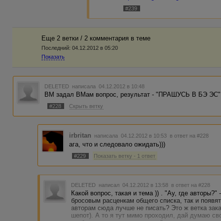
#239
Еще 2 ветки / 2 комментария в темe
Последний:
04.12.2012 в 05:20
Показать
DELETED
написала 04.12.2012 в 10:48
ВМ задал ВМам вопрос, результат - "ПРАШУСЬ В БЭ ЭС" 
#228
Скрыть ветку
irbritan
написала 04.12.2012 в 10:53
в ответ на #228
ага, что и следовало ожидать)))
#229
Показать ветку - 1 ответ
DELETED
написал 04.12.2012 в 13:58
в ответ на #228
Какой вопрос, такая и тема )) . "Ау, где авторы?" 
бросовым расценкам общего списка, так и появят
авторам сюда лучше не писать? Это ж ветка зак
шепот). А то я тут мимо проходил, дай думаю сво