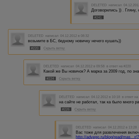
DELETED
написал 04.12.201
Договорились )) . Гляну,
#241
DELETED
написал 04.12.2012 в 08:32
возьмите в БС, бедному новичку нечего кушать))
#220
Скрыть ветку
DELETED
написал 04.12.2012 в 09:58
в ответ на #220
Какой же Вы новичок? А марка за 2009 год, по зна
#224
Скрыть ветку
DELETED
написал 04.12.2012 в 10:18
в ответ на
на сайте не работал, так ка было много р
#226
Скрыть ветку
DELETED
написал 04.12.2012 в 13:28
Вас тоже для развлечения включи
http://advego.ru/blog/read/mas...