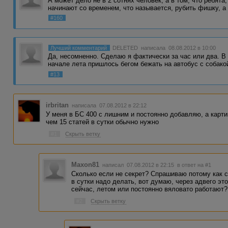
А может дело не в 2 сотнях человек, а в том, что ребята
начинают со временем, что называется, рубить фишку, а
#160
Лучший комментарий
DELETED
написала 08.08.2012 в 10:00
Да, несомненно. Сделаю я фактически за час или два. В
начале лета пришлось бегом бежать на автобус с собако
#13
irbritan
написала 07.08.2012 в 22:12
У меня в БС 400 с лишним и постоянно добавляю, а карти
чем 15 статей в сутки обычно нужно
#1
Скрыть ветку
Maxon81
написал 07.08.2012 в 22:15
в ответ на #1
Сколько если не секрет? Спрашиваю потому как с
в сутки надо делать, вот думаю, через адвего эт
сейчас, летом или постоянно вяловато работают?
#2
Скрыть ветку