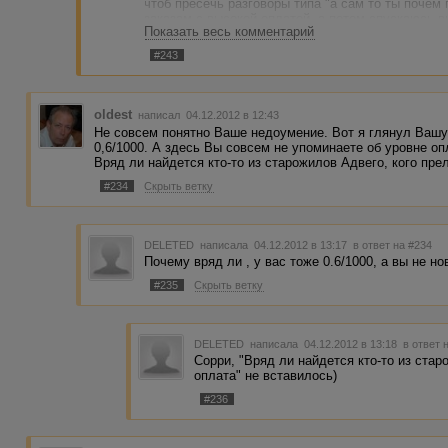
чтоб пресечь разговоры типа "а сам то ты почем
заказам с высокой оплатой, а потом спускаюсь в
Показать весь комментарий
статистике, ну так и начал относительно недавн
ВМ Sa61Na себе в БС (мечтательно), может и ста
#243
oldest
написал 04.12.2012 в 12:43
Не совсем понятно Ваше недоумение. Вот я глянул Вашу 
0,6/1000. А здесь Вы совсем не упоминаете об уровне оп
Вряд ли найдется кто-то из старожилов Адвего, кого пре
#234
Скрыть ветку
DELETED
написала 04.12.2012 в 13:17
в ответ на #234
Почему вряд ли , у вас тоже 0.6/1000, а вы не но
#235
Скрыть ветку
DELETED
написала 04.12.2012 в 13:18
в ответ 
Сорри, "Вряд ли найдется кто-то из ста
оплата" не вставилось)
#236