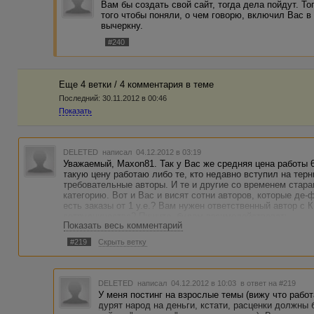
Вам бы создать свой сайт, тогда дела пойдут. Т
того чтобы поняли, о чем говорю, включил Вас в 
вычеркну.
#240
Еще 4 ветки / 4 комментария в темe
Последний:
30.11.2012 в 00:46
Показать
DELETED
написал 04.12.2012 в 03:19
Уважаемый, Maxon81. Так у Вас же средняя цена работы 6
такую цену работаю либо те, кто недавно вступил на терн
требовательные авторы. И те и другие со временем стар
категорию. Вот и Вас и висят сотни авторов, которые де-
есть заказы от 1 у.е.? Вам нужен ответственный автор с
сотрудничества? Пишите, будем взаимодействовать.
Показать весь комментарий
#219
Скрыть ветку
DELETED
написал 04.12.2012 в 10:03
в ответ на #219
У меня постинг на взрослые темы (вижу что работ
дурят народ на деньги, кстати, расценки должны 