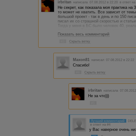
irbritan
написала 07.08.2012 в 22:20
в ответ на
Не секрет, как показала моя практика на 
то может не хватить. Все зависит от тем
большой проект - так в день и по 150 пис
писал их со страшной скоростью и стать
Тогда у меня в БС было человек 40, реаль
как повезет. Так что это абсолютно реаль
Показать весь комментарий
#3
Скрыть ветку
Maxon81
написал 07.08.2012 в 22:2
Спасибо!
#4
Скрыть ветку
irbritan
написала 07.08.201
Не за что)))
#5
Лучший комментарий
DEL
в ответ на #4
у Вас наверное очень ни