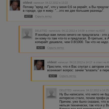
oldest
написал 04.12.2012 в 13:22
Потому "вряд ли", что у меня 0,6 за рерайт, а Вы предлаг
в городе, где я живу: "...это же две большие разницы".
#237
Скрыть ветку
DELETED
написала 04.12.2012 в 14:09
в ответ на #237
Я вообще вам лично ничего не предлагала - это 
он кому-то там что-то и предлагал. В-третьих, 
копирайт дешевле, чем 0.8/1000. Так что не надо
#245
Скрыть ветку
oldest
написал 04.12.2012 в 14:17
в ответ на 
Простите, что я Вас спутал с автором эт
возникает вопрос: зачем "влазить" в пер
#247
Скрыть ветку
DELETED
написала 04.12.2012 в 14:2
Ну Вы написали, что никто не бу
интересно стало, почем профи ра
Причем, уже было сказано, что к
нельзя технически, так что и у В
Короче все всё перепутали)