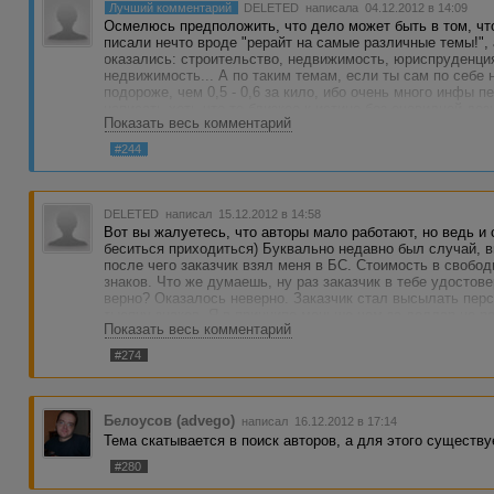
Лучший комментарий
DELETED
написала 04.12.2012 в 14:09
Осмелюсь предположить, что дело может быть в том, чт
писали нечто вроде "рерайт на самые различные темы!",
оказались: строительство, недвижимость, юриспруденция
недвижимость... А по таким темам, если ты сам по себе 
подороже, чем 0,5 - 0,6 за кило, ибо очень много инфы 
написать хоть что-то близкое к истине без очевидной де
Показать весь комментарий
отрерайченной. Во всяком случае, у меня такая проблем
казалось бы, ну написали бы - "рерайт на темы: строител
#244
Видимо, считают, что "снять квартиру москва" и "снять п
темы, не иначе...
DELETED
написал 15.12.2012 в 14:58
Вот вы жалуетесь, что авторы мало работают, но ведь и
беситься приходиться) Буквально недавно был случай, 
после чего заказчик взял меня в БС. Стоимость в свобо
знаков. Что же думаешь, ну раз заказчик в тебе удостов
верно? Оказалось неверно. Заказчик стал высылать перс
тысячу знаков. Я в принципе меньше чем за доллар не р
Показать весь комментарий
низкооплачиваемыми заказами.
#274
Я не говорю что все заказчики такие, но с таким, как бы
неуважением к труду автора, я сталкиваюсь уже не в пер
Белоусов (advego)
написал 16.12.2012 в 17:14
Тема скатывается в поиск авторов, а для этого существу
#280