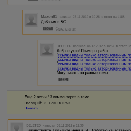
Maxon81
написал 27.11.2012 в 19:28
в ответ на #188
Добавил в БС
#207
Скрыть ветку
DELETED
написал 04.12.2012 в 10:57
в ответ н
Доброе утро! Примеры работ:
[
ссылки видны только авторизованным п
[
ссылки видны только авторизованным п
[
ссылки видны только авторизованным п
[
ссылки видны только авторизованным п
Могу писать на разные темы.
#231
Еще 2 ветки / 3 комментария в темe
Последний:
03.11.2012 в 16:50
Показать
DELETED
написал 03.11.2012 в 22:35
Здравствуйте. Возьмите меня в БС. Работаю качественно