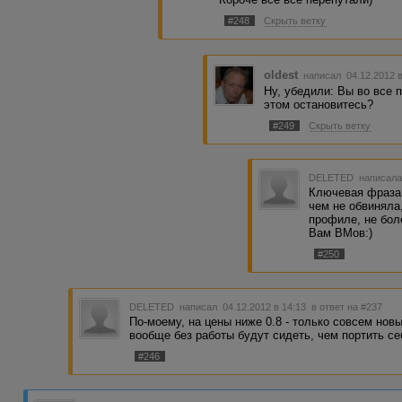
#248
Скрыть ветку
oldest
написал 04.12.2012 
Ну, убедили: Вы во все 
этом остановитесь?
#249
Скрыть ветку
DELETED
написала
Ключевая фраза 
чем не обвиняла
профиле, не бол
Вам ВМов:)
#250
DELETED
написал 04.12.2012 в 14:13
в ответ на #237
По-моему, на цены ниже 0.8 - только совсем но
вообще без работы будут сидеть, чем портить се
#246