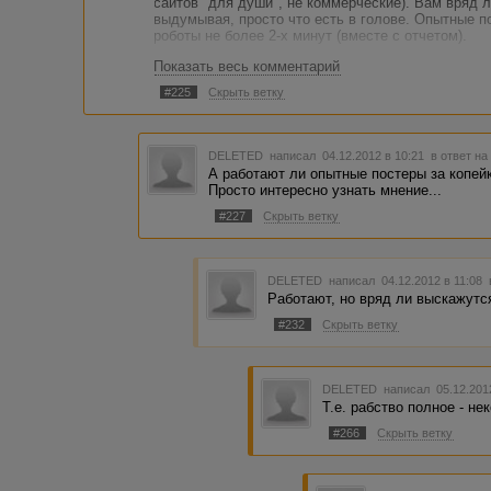
сайтов "для души", не коммерческие). Вам вряд л
выдумывая, просто что есть в голове. Опытные п
роботы не более 2-х минут (вместе с отчетом).
Показать весь комментарий
#225
Скрыть ветку
DELETED
написал 04.12.2012 в 10:21
в ответ на
А работают ли опытные постеры за копей
Просто интересно узнать мнение...
#227
Скрыть ветку
DELETED
написал 04.12.2012 в 11:08
Работают, но вряд ли выскажутся 
#232
Скрыть ветку
DELETED
написал 05.12.201
Т.е. рабство полное - не
#266
Скрыть ветку