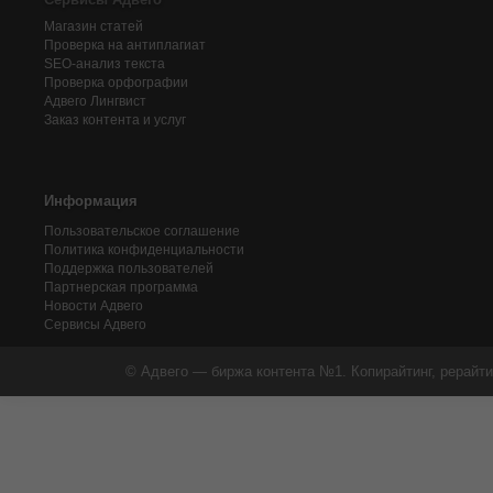
Магазин статей
Проверка на антиплагиат
SEO-анализ текста
Проверка орфографии
Адвего
Лингвист
Заказ контента и услуг
Информация
Пользовательское соглашение
Политика конфиденциальности
Поддержка пользователей
Партнерская программа
Новости Адвего
Сервисы Адвего
© Адвего — биржа контента №1. Копирайтинг, рерайти