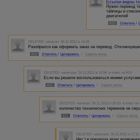
[
ссылки видны т
Нужен перевод те
таблицы и списк
двигателей
#18
Ответить
/
DELETED
написал 30.11.2012 в 14:26
Разобрался как оформить заказ на перевод. Откликнувши
#19
Ответить
/
Цитировать
/
Скрыть ветку
DELETED
написала 30.11.2012 в 15:56
в ответ на #19
Если вы решили воспользоваться моими услугами,
#20
Ответить
/
Цитировать
/
Скрыть ветку
DELETED
написал 30.11.2012 в 16:03
в ответ на
количество технических терминов не см
#21
Ответить
/
Цитировать
/
Скрыть ветку
DELETED
написала 30.11.2012 в 17:1
Нет ) в пределах моих возможно