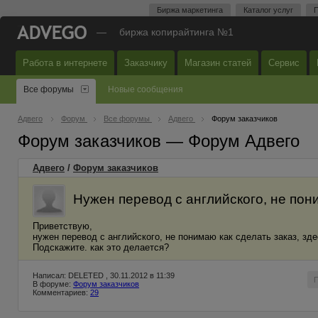
Биржа маркетинга
Каталог услуг
П
—
биржа копирайтинга №1
Работа в интернете
Заказчику
Магазин статей
Сервис
Все форумы
Новые сообщения
Адвего
Форум
Все форумы
Адвего
Форум заказчиков
Форум заказчиков — Форум Адвего
Адвего
/
Форум заказчиков
Нужен перевод с английского, не пон
Приветствую,
нужен перевод с английского, не понимаю как сделать заказ, зд
Подскажите. как это делается?
Написал: DELETED , 30.11.2012 в 11:39
В форуме:
Форум заказчиков
Комментариев:
29