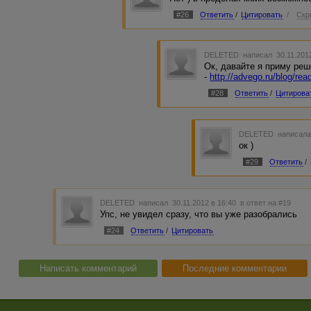
#26
Ответить
/
Цитировать
/
Скр
DELETED
написал 30.11.201
Ок, давайте я приму реш
-
http://advego.ru/blog/re
#28
Ответить
/
Цитирова
DELETED
написала
ок )
#29
Ответить
/
DELETED
написал 30.11.2012 в 16:40
в ответ на #19
Упс, не увидел сразу, что вы уже разобрались
#24
Ответить
/
Цитировать
Написать комментарий
Последние комментарии