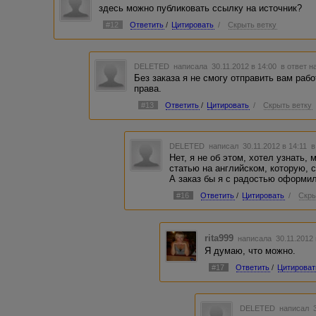
здесь можно публиковать ссылку на источник?
#12
Ответить
/
Цитировать
/
Скрыть ветку
DELETED
написала 30.11.2012 в 14:00
в ответ н
Без заказа я не смогу отправить вам раб
права.
#13
Ответить
/
Цитировать
/
Скрыть ветку
DELETED
написал 30.11.2012 в 14:11
в
Нет, я не об этом, хотел узнать,
статью на английском, которую, с
А заказ бы я с радостью оформил
#16
Ответить
/
Цитировать
/
Скры
rita999
написала 30.11.2012
Я думаю, что можно.
#17
Ответить
/
Цитироват
DELETED
написал 3