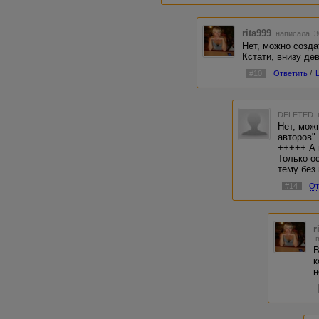
rita999
написала 30
Нет, можно созда
Кстати, внизу де
#10
Ответить
/
DELETED
Нет, мож
авторов".
+++++ А в
Только о
тему без 
#14
От
r
В
к
н