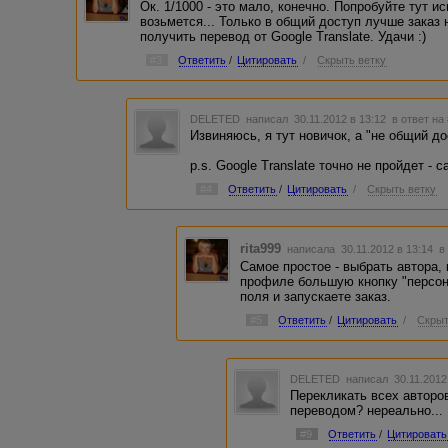
Ок. 1/1000 - это мало, конечно. Попробуйте тут и
возьмется... Только в общий доступ лучше заказ 
получить перевод от Google Translate. Удачи :)
#3
Ответить
/
Цитировать
/
Скрыть ветку
DELETED
написал 30.11.2012 в 13:12
в ответ на
Извиняюсь, я тут новичок, а "не общий до
p.s. Google Translate точно не пройдет - с
#4
Ответить
/
Цитировать
/
Скрыть ветку
rita999
написала 30.11.2012 в 13:14
в
Самое простое - выбрать автора, 
профиле большую кнопку "персон
поля и запускаете заказ.
#5
Ответить
/
Цитировать
/
Скрыт
DELETED
написал 30.11.2012
Перекликать всех авторов
переводом? нереально...
#9
Ответить
/
Цитировать