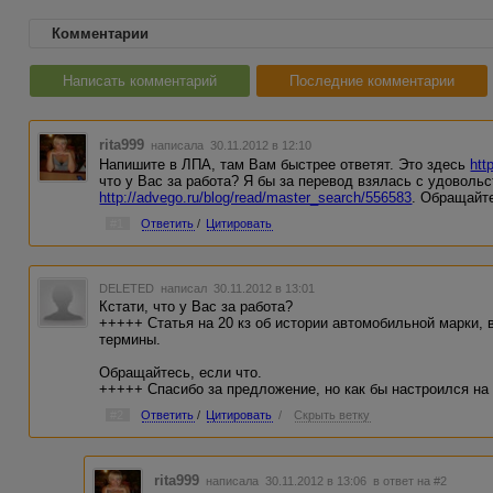
Комментарии
Написать комментарий
Последние комментарии
rita999
написала 30.11.2012 в 12:10
Напишите в ЛПА, там Вам быстрее ответят. Это здесь
htt
что у Вас за работа? Я бы за перевод взялась с удоволь
http://advego.ru/blog/read/master_search/556583
. Обращайте
#1
Ответить
/
Цитировать
DELETED
написал 30.11.2012 в 13:01
Кстати, что у Вас за работа?
+++++ Статья на 20 кз об истории автомобильной марки, в
термины.
Обращайтесь, если что.
+++++ Спасибо за предложение, но как бы настроился на 
#2
Ответить
/
Цитировать
/
Скрыть ветку
rita999
написала 30.11.2012 в 13:06
в ответ на #2