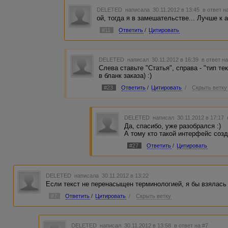
DELETED
написала 30.11.2012 в 13:45
в ответ н
ой, тогда я в замешательстве... Лучше к 
#11
Ответить
/
Цитировать
DELETED
написал 30.11.2012 в 16:39
в ответ н
Слева ставьте "Статья", справа - "тип те
в бланк заказа) :)
#23
Ответить
/
Цитировать
/
Скрыть ветку
DELETED
написал 30.11.2012 в 17:17
Да, спасибо, уже разобрался :)
А тому кто такой интерфейс созд
#27
Ответить
/
Цитировать
DELETED
написала 30.11.2012 в 13:22
Если текст не перенасыщен терминологией, я бы взялась 
#7
Ответить
/
Цитировать
/
Скрыть ветку
DELETED
написал 30.11.2012 в 13:58
в ответ на #7