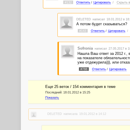
#132
Ответить
/
Цитировать
/
Скрыть в
DELETED
написал 18.01.2012 в 1
А потом будет сказываться?
#143
Ответить
/
Цитировать
/
Sofronia
написал 27.05.2017 в 
Нашла Ваш ответ за 2012 г., 
на показателе обязательность
уже отдежурила))), или отказ
#788
Ответить
/
Цитировать
Еще 25 веток / 154 комментария в темe
Последний:
18.01.2012 в 15:25
Показать
DELETED
написала 19.01.2012 в 14:12