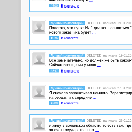
#600
В контексте
Лучший комментарий
DELETED
написал 19.01.2012
Полагаю, что пункт № 2 должен называться "
нового заказчика будет
...
#536
В контексте
Лучший комментарий
DELETED
написала 19.01.201
Все замечательно, но должен же быть какой-т
Сейчас извещения у меня
...
#347
В контексте
Лучший комментарий
DELETED
написал 27.01.2012
Я сначала зарабатывал немного. Зарегистрир
на рерайт, и к середине
...
#700
В контексте
Лучший комментарий
DELETED
написала 28.01.201
я живу в волынской области, то есть там, гд
за счет государственных
...