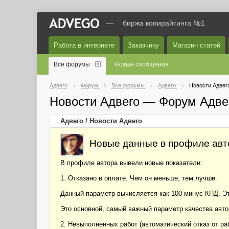
—
биржа копирайтинга №1
Работа в интернете
Заказчику
Магазин статей
Все форумы
Новые сообщения
Адвего
Форум
Все форумы
Адвего
Новости Адвег
Новости Адвего — Форум Адве
Адвего
/
Новости Адвего
Новые данные в профиле авто
В профиле автора вывели новые показатели:
1. Отказано в оплате. Чем он меньше, тем лучше.
Данный параметр вычисляется как 100 минус КПД. Это
Это основной, самый важный параметр качества автор
2. Невыполненных работ (автоматический отказ от ра