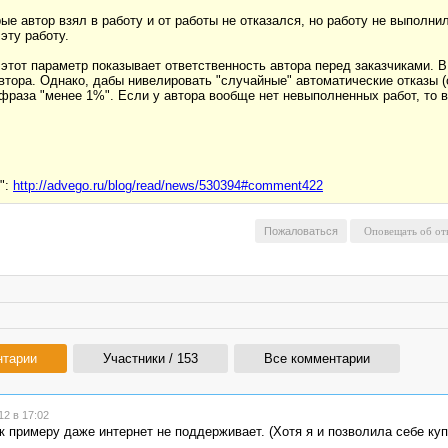
е автор взял в работу и от работы не отказался, но работу не выполнил
эту работу.
этот параметр показывает ответственность автора перед заказчиками. В
втора. Однако, дабы нивелировать "случайные" автоматические отказы (о
раза "менее 1%". Если у автора вообще нет невыполненных работ, то в
":
http://advego.ru/blog/read/news/530394#comment422
Пожаловаться
нтарии
Участники / 153
Все комментарии
2 в 17:02
к примеру даже интернет не поддерживает. (Хотя я и позволила себе ку