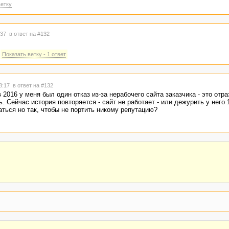
етку
8:37
в ответ на #132
Показать ветку - 1 ответ
18:17
в ответ на #132
в 2016 у меня был один отказ из-за нерабочего сайта заказчика - это отр
. Сейчас история повторяется - сайт не работает - или дежурить у него 1
аться но так, чтобы не портить никому репутацию?