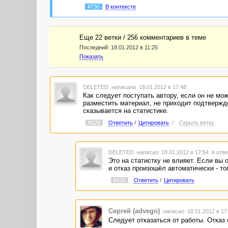
#730
В контексте
Еще 22 ветки / 256 комментариев в темe
Последний:
18.01.2012 в 11:25
Показать
DELETED
написала 18.01.2012 в 17:48
Как следует поступать автору, если он не мож
разместить материал, не приходит подтвержде
сказывается на статистике.
#129
Ответить
/
Цитировать
/
Скрыть ветку
DELETED
написал 18.01.2012 в 17:54
в отве
Это на статистку не влияет. Если вы 
и отказ произошёл автоматически - тог
#131
Ответить
/
Цитировать
Сергей (advego)
написал 18.01.2012 в 1
Следует отказаться от работы. Отказ о