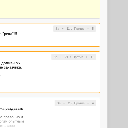
За
11
/
Против
5
 "реал"!!!
За
21
/
Против
11
е должен об
е заказчика.
т
За
2
/
Против
4
ума раздавать
о право, но и
ногим опытным
ить свое