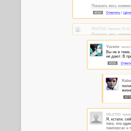
видение вопроса.
Показать весь комме
#569
Ответить
/
Цити
DELETED
написал 21.01.
Показать весь комме
Yuzene
написа
Вы не в теме,
не дают. В п
#586
Ответ
Kata
полн
жизн
#77
DELETED
напис
Я, кстати, се
того, что оди
памперсах и т