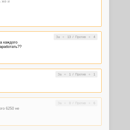
 же и
За
13
/
Против
4
за каждого
заработать??
За
1
/
Против
1
За
0
/
Против
6
ого 6250 не