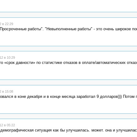
 в 22:29
Просроченные работы". "Невыполненные работы" - это очень широкое по
2 в 10:29
о «срок давности» по статистике отказов в оплате/автоматических отказ
 в 15:08
овался в коне декабря и в конце месяца заработал 9 долларов))) Потом 
2 в 05:22
е демографическая ситуация как бы улучшилась. может. она и улучшилас