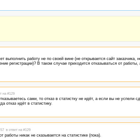
ет выполнить работу не по своей вине (не открывается сайт заказчика, 
ние регистрации)? В таком случае приходится отказываться от работы, 
т на #129
отказываетесь сами, то отказ в статистку не идёт, а если вы не успели с
да отказ идёт в статистику.
7:57
в ответ на #129
т работы никак не сказывается на статистике (пока).