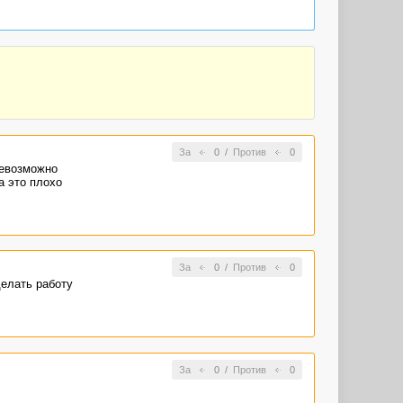
За
0
/
Против
0
невозможно
а это плохо
За
0
/
Против
0
делать работу
За
0
/
Против
0