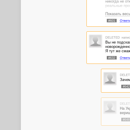
никогда не от
реальные про
Показать вес
#601
Ответ
DELETED
напис
Вы не подскаж
новорожденно
Я тут же сма
#632
Ответ
DELE
Зачем
#642
DELE
На Ук
вериш
#648