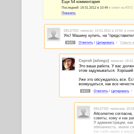
Еще 54 комментария
Последний:
19.01.2012 в 10:49
в ответ на #372
Показать
DELETED
написал 19.01.2012 в 19:55
в отве
Упс! Машину купить, на "представител
#441
Ответить
/
Цитировать
/
Скрыть в
Сергей (advego)
написал 19.01.
Это ваша работа. У вас должн
этом задумываться. Хороший и
Уже это обсуждалось все. Ест
возмущаться, как все нечестно
#451
Ответить
/
Цитировать
/
DELETED
написала 20.01
Абсолютно согласна, 
советы, кому и как ра
У администрации, как 
обязанность, иначе с
(не себя имею в виду