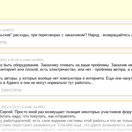
т на #372
ьские" расходы, при переговорах с заказчиком? Народ - возвращайтесь в
етку
2012 в 20:16
в ответ на #441
о быть оборудование. Заказчику плевать на ваши проблемы. Заказчик н
нтернет или плохой, есть электричество, или нет - проблема автора, а н
ь авторы, у которых вообще нет компьютера и интернета. Еще они нану
 в Адвего и они не могут нормально тут работать...
Скрыть ветку
.2012 в 13:17
в ответ на #451
Сергей. Просто иной раз возмущает позиция некоторых участников фор
ботать надо, что покупать, как отправлять.
у работодателей, есть свое видение системы этой работы и это не тольк
истема перестанет развиваться. Спасибо еще, что даете возможность м
) авторам и заказчикам оценить некоторые нововведения или же предлож