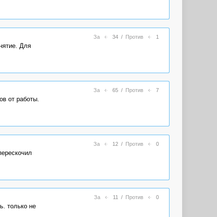
За
34
/
Против
1
нятие. Для
За
65
/
Против
7
ов от работы.
За
12
/
Против
0
перескочил
За
11
/
Против
0
ь. только не