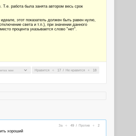
. Т.е. работа была занята автором весь срок
 идеале, этот показатель должен быть равен нулю,
тключение света и т.п.), при значении данного
место процента указывается слово "нет".
Нравится
17
/
Не нравится
18
За
49
/
Против
2
пить хороший