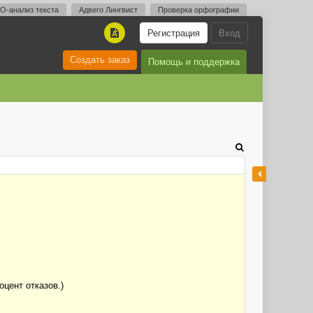
O-анализ текста
Адвего Лингвист
Проверка орфографии
Регистрация
Вход
A
Создать заказ
Помощь и поддержка
цент отказов.)