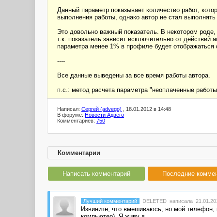
Данный параметр показывает количество работ, которы
выполнения работы, однако автор не стал выполнять 
Это довольно важный показатель. В некотором роде, 
т.к. показатель зависит исключительно от действий а
параметра менее 1% в профиле будет отображаться ф
----
Все данные выведены за все время работы автора.
п.с.: метод расчета параметра "неоплаченные работы
Написал:
Сергей (advego)
, 18.01.2012 в 14:48
В форуме:
Новости Адвего
Комментариев:
750
Комментарии
Написать комментарий
Последние комме
Лучший комментарий
DELETED
написала 21.01.201
Извините, что вмешиваюсь, но мой телефон, 
компьютер). Я живу в
...