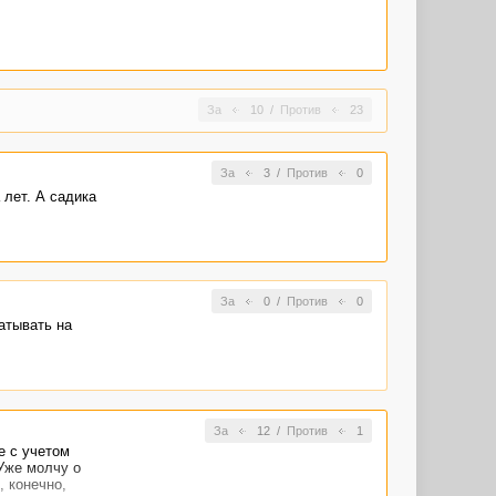
За
10
/
Против
23
За
3
/
Против
0
 лет. А садика
За
0
/
Против
0
атывать на
За
12
/
Против
1
е с учетом
 Уже молчу о
, конечно,