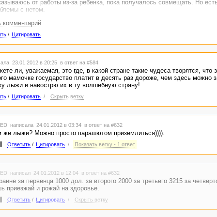
казываюсь от работы из-за ребенка, пока получалось совмещать. Но есть
блемы с нетом.
ь комментарий
ить
/
Цитировать
ала 23.01.2012 в 20:25
в ответ на #584
ете ли, уважаемая, это где, в какой стране такие чудеса творятся, что 
го мамочке государство платит в десять раз дороже, чем здесь можно 
жу лыжи и навострю их в ту волшебную страну!
ить
/
Цитировать
/
Скрыть ветку
TED
написала 24.01.2012 в 03:34
в ответ на #632
 же лыжи? Можно просто парашютом приземлиться)))).
Ответить
/
Цитировать
/
Показать ветку - 1 ответ
TED
написал 24.01.2012 в 12:04
в ответ на #632
раине за первенца 1000 дол. за второго 2000 за третьего 3215 за четверт
ь приезжай и рожай на здоровье.
Ответить
/
Цитировать
/
Скрыть ветку