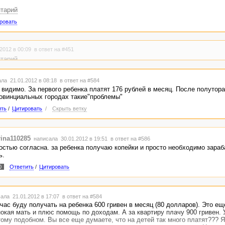
нтарий
ровать
2012 в 00:09
в ответ на #451
нтарий
ла 21.01.2012 в 08:18
в ответ на #584
 видимо. За первого ребенка платят 176 рублей в месяц. После полутора
ровинциальных городах такие"проблемы"
ить
/
Цитировать
/
Скрыть ветку
rina110285
написала 30.01.2012 в 19:51
в ответ на #586
остью согласна. за ребенка получаю копейки и просто необходимо зараб
ь.
0
Ответить
/
Цитировать
ала 21.01.2012 в 17:07
в ответ на #584
йчас буду получать на ребенка 600 гривен в месяц (80 долларов). Это ещ
нокая мать и плюс помощь по доходам. А за квартиру плачу 900 гривен.
ому подобном. Вы все еще думаете, что на детей так много платят??? Я