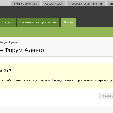
Биржа маркетинга
Каталог услуг
Проверка на антиплагиат
SE
Сервис
Партнёрская программа
Форум
vego Plagiatus
— Форум Адвего
райт?
ь в любом тексте находит рерайт. Переустановил программу и первый д
Пожалова