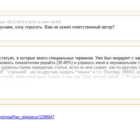
сал 08.12.2013 в 23:53
в ответ на #15
учаем, хочу спросить: Вам не нужен ответственный автор?
статьях, в которых много специальных терминов. Уже был инцидент с за
хивать показателем рерайта (30-40%) и упрекать меня в неуникальном те
с удовольствием переделаю статьи, если он мне скажет, как по-другому 
", "стальной", как по-другому назвать "тюнинг" и т.п. Поэтому, ИМХО, в
атей, типа новогодних сказок о том, как "Снег мягкой лапой...". В техн
 назвать-то нельзя - это нонсенс.
log/read/faq_plagiatus/1298947