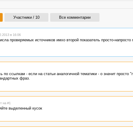
Участники / 10
Все комментарии
.2013 в 16:06
исла проверяемых источников имхо второй показатель просто-напросто 
 по ссылкам - если на статьи аналогичной тематики - о значит просто "
тандартных фраз.
т на #1
няйте выделенный кусок