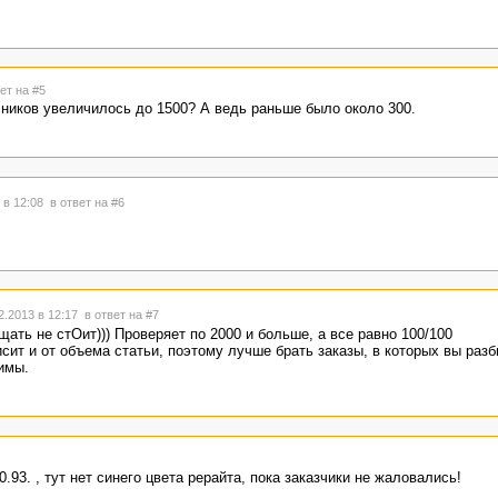
ет на #5
чников увеличилось до 1500? А ведь раньше было около 300.
 в 12:08
в ответ на #6
2.2013 в 12:17
в ответ на #7
щать не стОит))) Проверяет по 2000 и больше, а все равно 100/100
исит и от объема статьи, поэтому лучше брать заказы, в которых вы разб
имы.
.93. , тут нет синего цвета рерайта, пока заказчики не жаловались!