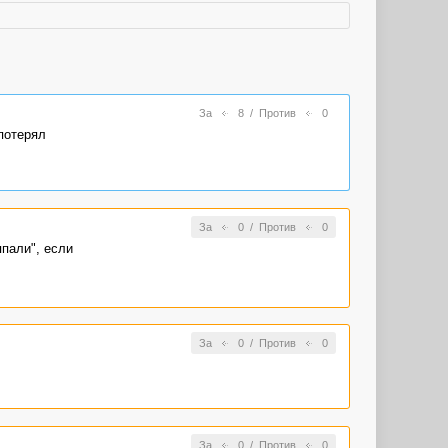
За
8
/
Против
0
потерял
За
0
/
Против
0
ппали", если
За
0
/
Против
0
За
0
/
Против
0