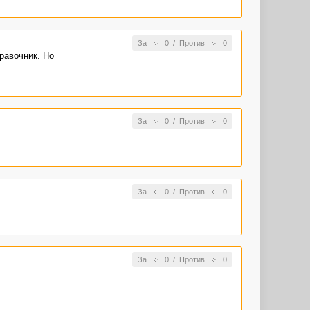
За
0
/
Против
0
равочник. Но
За
0
/
Против
0
За
0
/
Против
0
За
0
/
Против
0