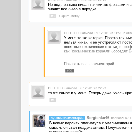
Но ведь раньше писал такими же фразами и сл
значит все было в порядке.
#3
Скрыть ветку
DELETED
написал 09.12.2013 в 11:51
в отв
У меня та же история. Просто техни
нельзя никак, и ее употребляют пост
понятные технические статьи, с про
как "космические корабли бороздят Б
Показать весь комментарий
#20
DELETED
написал 06.12.2013 в 22:23
то же самое и у меня. Теперь даже боюсь брат
#4
Sergienko46
Лучший комментарий
написал 07.12
В новых версиях плагиатуса с увеличением ч
смысл, он стал неадекватным. Получается что
выдаст что рерайт.