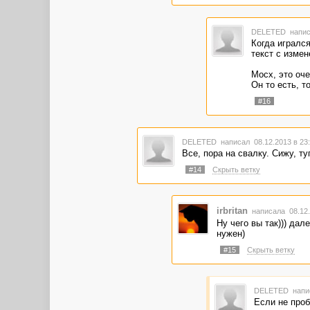
DELETED
напис
Когда игрался
текст с измен
Мосх, это оч
Он то есть, то
#16
DELETED
написал 08.12.2013 в 2
Все, пора на свалку. Сижу, ту
#14
Скрыть ветку
irbritan
написала 08.12.
Ну чего вы так))) дал
нужен)
#15
Скрыть ветку
DELETED
напи
Если не проб