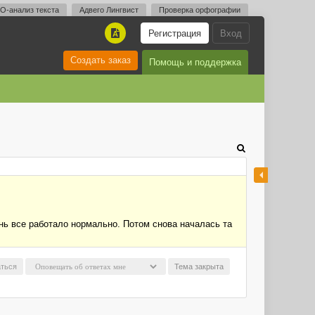
O-анализ текста
Адвего Лингвист
Проверка орфографии
Регистрация
Вход
A
Создать заказ
Помощь и поддержка
ень все работало нормально. Потом снова началась та
ться
Тема закрыта