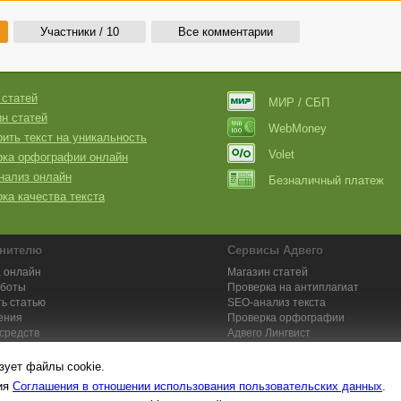
Участники / 10
Все комментарии
 статей
МИР / СБП
н статей
WebMoney
ить текст на уникальность
Volet
рка орфографии онлайн
нализ онлайн
Безналичный платеж
ка качества текста
нителю
Сервисы Адвего
 онлайн
Магазин статей
аботы
Проверка на антиплагиат
ь статью
SEO-анализ текста
ения
Проверка орфографии
средств
Адвего
Лингвист
кции для исполнителей
Заказ контента и услуг
зует файлы cookie.
вия
Соглашения в отношении использования пользовательских данных
.