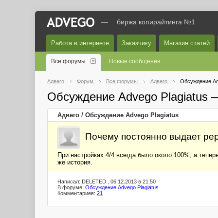
—
биржа копирайтинга №1
Работа в интернете
Заказчику
Магазин статей
Все форумы
Новые сообщения
Адвего
Форум
Все форумы
Адвего
Обсуждение Ad
Обсуждение Advego Plagiatus 
Адвего
/
Обсуждение Advego Plagiatus
Почему постоянно выдает ре
При настройках 4/4 всегда было около 100%, а тепер
же история.
Написал: DELETED , 06.12.2013 в 21:50
В форуме:
Обсуждение Advego Plagiatus
Комментариев:
21