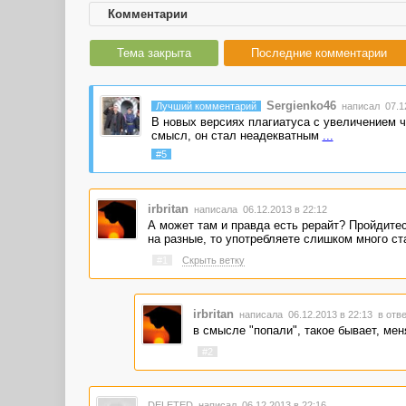
Комментарии
Тема закрыта
Последние комментарии
Sergienko46
Лучший комментарий
написал 07.12
В новых версиях плагиатуса с увеличением ч
смысл, он стал неадекватным
...
#5
irbritan
написала 06.12.2013 в 22:12
А может там и правда есть рерайт? Пройдитесь
на разные, то употребляете слишком много с
#1
Скрыть ветку
irbritan
написала 06.12.2013 в 22:13
в отве
в смысле "попали", такое бывает, ме
#2
DELETED
написал 06.12.2013 в 22:16