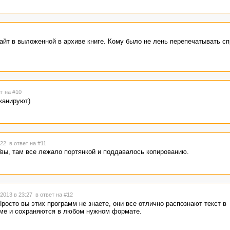
айт в выложенной в архиве книге. Кому было не лень перепечатывать сп
т на #10
канируют)
3:22
в ответ на #11
Увы, там все лежало портянкой и поддавалось копированию.
2013 в 23:27
в ответ на #12
 Просто вы этих программ не знаете, они все отлично распознают текст в
ме и сохраняются в любом нужном формате.