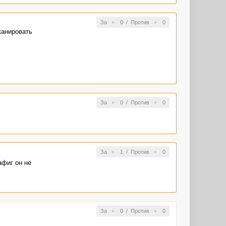
За
0
/
Против
0
канировать
За
0
/
Против
0
За
1
/
Против
0
афиг он не
За
0
/
Против
0