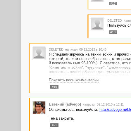
#17
DELETED
напи
Пользуясь сл
#18
DELETED
написал 09.12.2013 в 10:46
Я специализируюсь на технических и прочих 
который, толком не разобравшись, стал разма
й показатель был 95-100%). Я ответила, что 
"биметаллический", "чугунный", "алюминиевый
показатель целесообразен для гуманитарных ст
статьях высвечивать рерайтом то, что иначе и
Показать весь комментарий
#19
Евгений (advego)
написал 09.12.2013 в 12:11
Ознакомьтесь, пожалуйста:
http://advego.ru/b
Тема закрыта.
#21