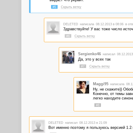
#5
Скрыть ветку
DELETED
написала 08.12.2013 в 08:06
в отв
Здравствуйте! У вас тоже число исто
#6
Скрыть ветку
Sergienko46
написал 08.12.2013
Да, это у всех так
#7
Скрыть ветку
Maggi95
написала 08.1
Ну, не скажите)) Обоб
Конечно, от темы зав
легко находите синон
#8
DELETED
написал 08.12.2013 в 21:09
Вот именно поэтому я пользуюсь версией 1.2.0