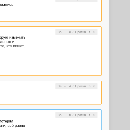
овались,
За
0
/
Против
0
торую изменить
альные и
е, кто пишет,
За
4
/
Против
0
За
8
/
Против
0
потерял
ени, всё равно