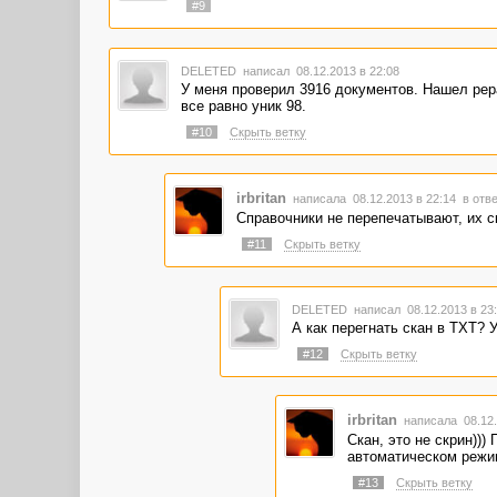
#9
DELETED
написал 08.12.2013 в 22:08
У меня проверил 3916 документов. Нашел рер
все равно уник 98.
#10
Скрыть ветку
irbritan
написала 08.12.2013 в 22:14
в отве
Справочники не перепечатывают, их с
#11
Скрыть ветку
DELETED
написал 08.12.2013 в 2
А как перегнать скан в ТХТ? 
#12
Скрыть ветку
irbritan
написала 08.12.
Скан, это не скрин)))
автоматическом режи
#13
Скрыть ветку