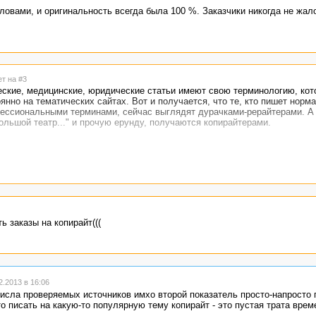
овами, и оригинальность всегда была 100 %. Заказчики никогда не жал
ет на #3
ческие, медицинские, юридические статьи имеют свою терминологию, ко
оянно на тематических сайтах. Вот и получается, что те, кто пишет норм
фессиональными терминами, сейчас выглядят дурачками-рерайтерами. А т
ольшой театр..." и прочую ерунду, получаются копирайтерами.
ь заказы на копирайт(((
.2013 в 16:06
исла проверяемых источников имхо второй показатель просто-напросто 
 писать на какую-то популярную тему копирайт - это пустая трата врем