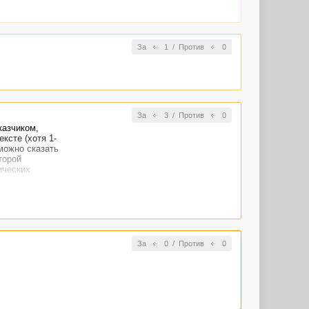
За
1
/
Против
0
За
3
/
Против
0
казчиком,
ксте (хотя 1-
можно сказать
торой
ических
За
0
/
Против
0