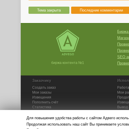
Тема закрыта
Последние комментарии
Биржа
Магази
Провер
Прове
SEO а
биржа контента №1
Провер
Заказчику
Испол
Создать заказ
Работа
Мои заказы
Мои р
Извещения
Продат
Пополнить счёт
Извещ
Статистика
Вывод 
API
Инстру
Для повышения удобства работы с сайтом Адвего исполь
Продолжая использовать наш сайт Вы принимаете усло