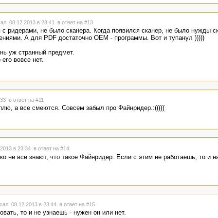
ал 08.12.2013 в 23:41
в ответ на #13
 с ридерами, не было сканера. Когда появился сканер, не было нужды с
ениями. А для PDF достаточно ОЕМ - программы. Вот и тупанул )))))
ень уж странный предмет.
 его вовсе нет.
3:33
в ответ на #11
плю, а все смеются. Совсем забыл про Файнридер.:(((((
2013 в 23:34
в ответ на #14
еко не все знают, что такое Файнридер. Если с этим не работаешь, то и н
сал 08.12.2013 в 23:44
в ответ на #15
овать, то и не узнаешь - нужен он или нет.