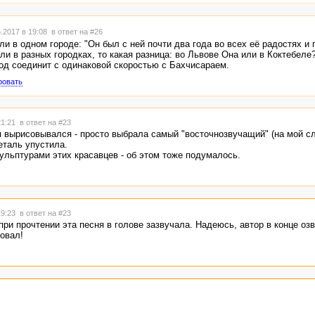
.2017 в 19:08
в ответ на #26
и в одном городе: "Он был с ней почти два года во всех её радостях и г
и в разных городках, то какая разница: во Львове Она или в Коктебеле
од соединит с одинаковой скоростью с Бахчисараем.
ровать
21:21
в ответ на #23
я вырисовывался - просто выбрала самый "восточнозвучащий" (на мой сл
еталь упустила.
ульптурами этих красавцев - об этом тоже подумалось.
19:23
в ответ на #23
при прочтении эта песня в голове зазвучала. Надеюсь, автор в конце озв
говал!