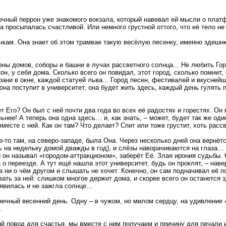
чный перрон уже знакомого вокзала, который навевал ей мысли о платфо
на просыпалась счастливой. Или немного грустной оттого, что её тело не
кам. Она знает об этом трамвае такую весёлую песенку, именно здешню
тены домов, соборы и башни в лучах рассветного солнца... Не любить Го
он, у себя дома. Сколько всего он повидал, этот город, сколько помнит,
ани в окне, каждой статуей льва... Город песен, фестивалей и вкуснейш
на поступит в университет, она будет жить здесь, каждый день гулять 
т Его? Он был с ней почти два года во всех её радостях и горестях. Он
ильнее! А теперь она одна здесь… и, как знать, – может, будет так же 
месте с ней. Как он там? Что делает? Спит или тоже грустит, хоть рас
-то там, на северо-западе, была Она. Через несколько дней она вернётся
ть на недельку домой дважды в год), и слёзы наворачиваются на глаза…
 он называл «городом-аттракционом», заберёт Её. Злая ирония судьбы. С
а о переезде. А тут ещё нашла этот университет, будь он проклят, – наве
на ни о чём другом и слышать не хочет. Конечно, он сам подначивал её 
ть за ней: слишком многое держит дома, и скорее всего он останется зд
оявилась и не зажгла солнце…
ечный весенний день. Одну – в чужом, но милом сердцу, на удивление «
.
ый повод для счастья, мы вместе с ним получаем и причину для печали