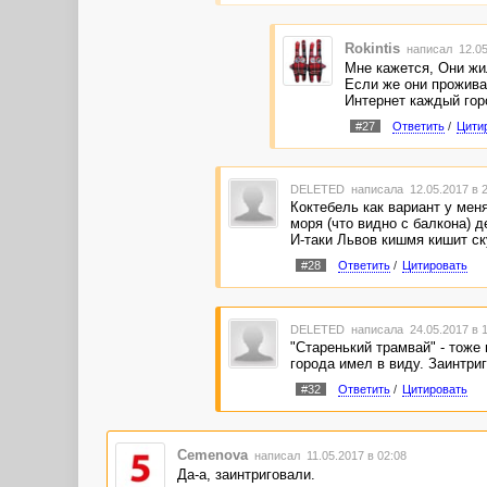
Rokintis
написал 12.05
Мне кажется, Они жил
Если же они проживал
Интернет каждый гор
#27
Ответить
/
Цити
DELETED
написала 12.05.2017 в 
Коктебель как вариант у мен
моря (что видно с балкона) д
И-таки Львов кишмя кишит ск
#28
Ответить
/
Цитировать
DELETED
написала 24.05.2017 в 
"Старенький трамвай" - тоже 
города имел в виду. Заинтри
#32
Ответить
/
Цитировать
Cemenova
написал 11.05.2017 в 02:08
Да-а, заинтриговали.