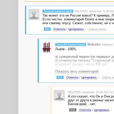
Лучший комментарий
DELETED
написала 11.05.201
Так может это не Россия вовсе? К примеру, Л
Если честно, комментарий Donitz-а мне понра
или самому опусу. Сюжет, собственно, ни о ч
#11
Ответить
/
Цитировать
/
Скрыть ветку
Rokintis
Лучший комментарий
написал 
Львов - 100%.
а) сумеречный перрон (он перекрыт д
б) упомянутая песенка "Старенький т
в) возраст города - около 800 лет;
г) скульптуры львов;
Показать весь комментарий
д) фраза: на удивление «западном» д
е) etc.
#23
Ответить
/
Цитировать
/
Скрыть в
Насчет Бахчисарая догадка не верна:
Возможно, Коктебель. Этимология ег
Названия большинства других крымск
DELETED
написала 12.05.2017 в 
А кто сказал, что Он и Она 
друг от друга в разных насел
Бахчисарай, - нет.
#26
Ответить
/
Цитировать
/