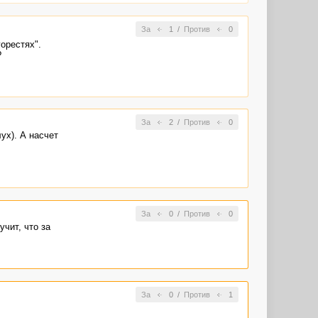
За
1
/
Против
0
орестях".
?
За
2
/
Против
0
ух). А насчет
За
0
/
Против
0
учит, что за
За
0
/
Против
1