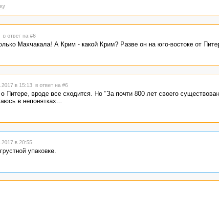
ку
8
в ответ на #6
лько Махчакала! А Крим - какой Крим? Разве он на юго-востоке от Пите
.2017 в 15:13
в ответ на #6
 о Питере, вроде все сходится. Но "За почти 800 лет своего существова
аюсь в непонятках...
2017 в 20:55
грустной упаковке.