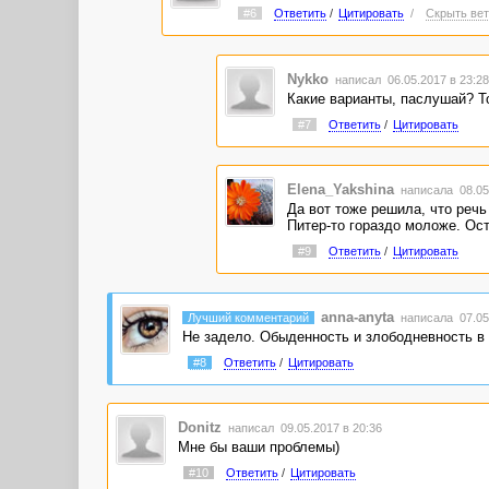
#6
Ответить
/
Цитировать
/
Скрыть вет
Nykko
написал 06.05.2017 в 23:2
Какие варианты, паслушай? То
#7
Ответить
/
Цитировать
Elena_Yakshina
написала 08.05
Да вот тоже решила, что речь
Питер-то гораздо моложе. Ост
#9
Ответить
/
Цитировать
anna-anyta
Лучший комментарий
написала 07.05.
Не задело. Обыденность и злободневность в 
#8
Ответить
/
Цитировать
Donitz
написал 09.05.2017 в 20:36
Мне бы ваши проблемы)
#10
Ответить
/
Цитировать