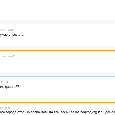
ответ на #2
думав спросила.
ответ на #2
 20:34
ал, дарагой?
ет на #5
рого города столько вариантов! Да там весь Кавказ подходит)) Или даже