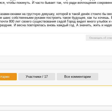
емся, чтобы покинуть. И часто бывает так, что ради воплощения сокров
азами-окнами на грустную девушку, которой в такой денёк стоило бы вес
ебе шанс собственными руками построить такое будущее, как ты хочешь. 
почти 800 лет своего существования седой Город видел много улыбок и 
раздник. И весна повторялась вновь каждый год. А значить, жить и наде
нтарии
Участники / 17
Все комментарии