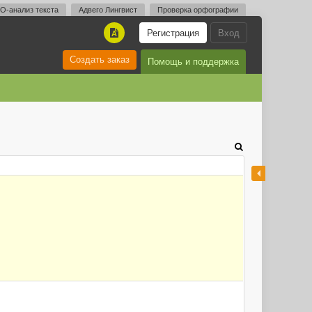
O-анализ текста
Адвего Лингвист
Проверка орфографии
Регистрация
Вход
A
Создать заказ
Помощь и поддержка