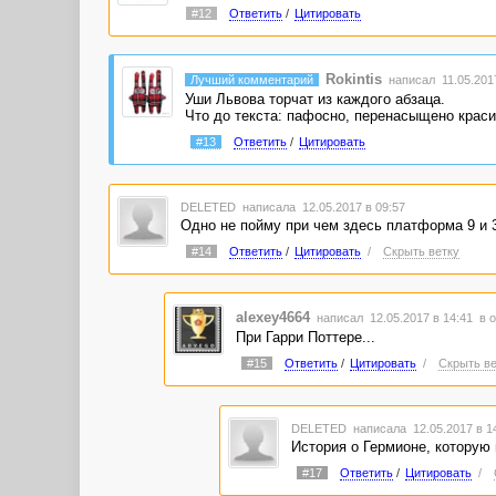
#12
Ответить
/
Цитировать
Rokintis
Лучший комментарий
написал 11.05.2017
Уши Львова торчат из каждого абзаца.
Что до текста: пафосно, перенасыщено краси
#13
Ответить
/
Цитировать
DELETED
написала 12.05.2017 в 09:57
Одно не пойму при чем здесь платформа 9 и 
#14
Ответить
/
Цитировать
/
Скрыть ветку
alexey4664
написал 12.05.2017 в 14:41
в 
При Гарри Поттере...
#15
Ответить
/
Цитировать
/
Скрыть ве
DELETED
написала 12.05.2017 в 
История о Гермионе, которую 
#17
Ответить
/
Цитировать
/