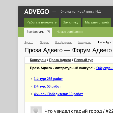
—
биржа копирайтинга №1
Работа в интернете
Заказчику
Магазин статей
Все форумы
Новые сообщения
Адвего
Форум
Все форумы
Конкурсы
Проза Адвег
Проза Адвего — Форум Адвего
Конкурсы
/
Проза Адвего
/
Первый
тур
Проза Адвего - литературный конкурс! -
Обсужден
1-й тур: 235 работ
2-й тур: 50 работ
Финал / Победители: 10 работ
Что увидел старый город / #