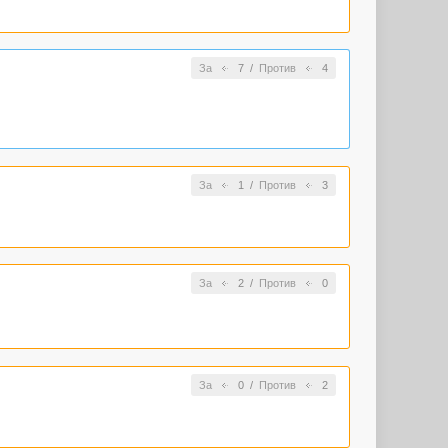
За
7
/
Против
4
За
1
/
Против
3
За
2
/
Против
0
За
0
/
Против
2