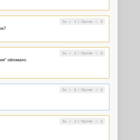
За
1
/
Против
3
ра?
За
2
/
Против
0
ния" обломало.
За
6
/
Против
3
За
2
/
Против
2