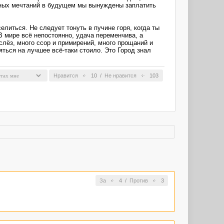
енных мечтаний в будущем мы вынуждены заплатить
елиться. Не следует тонуть в пучине горя, когда ты
В мире всё непостоянно, удача переменчива, а
слёз, много ссор и примирений, много прощаний и
яться на лучшее всё-таки стоило. Это Город знал
Нравится
10
/
Не нравится
103
За
4
/
Против
3