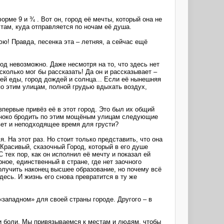
рме 9 и ¾ . Вот он, город её мечты, который она не
 там, куда отправляется по ночам её душа.
ю! Правда, песенка эта – летняя, а сейчас ещё
род невозможно. Даже несмотря на то, что здесь нет
 сколько мог бы рассказать! Да он и рассказывает –
ей еды, город дождей и солнца... Если её нынешняя
по этим улицам, полной грудью вдыхать воздух,
 впервые привёз её в этот город. Это был их общий
одиноко бродить по этим мощёным улицам следующие
свет и неподходящее время для грусти?
. На этот раз. Но стоит только представить, что она
 Красивый, сказочный Город, который в его душе
 тех пор, как он исполнил её мечту и показал ей
рное, единственный в стране, где нет заочного
получить наконец высшее образование, но почему всё
есь. И жизнь его снова превратится в ту же
западном» для своей страны городе. Другого – в
 и боли. Мы привязываемся к местам и людям, чтобы