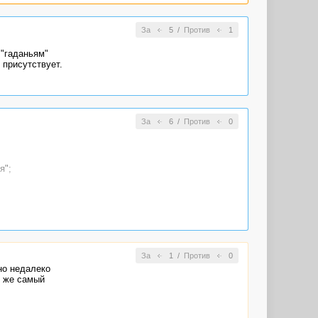
За
5
/
Против
1
 "гаданьям"
 присутствует.
За
6
/
Против
0
я";
м языке.
За
1
/
Против
0
но недалеко
т же самый