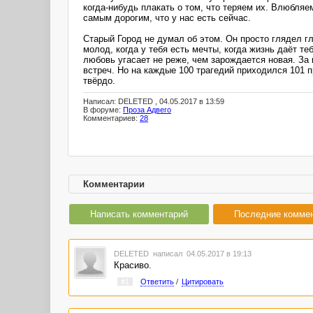
когда-нибудь плакать о том, что теряем их. Влюбля
самым дорогим, что у нас есть сейчас.
Старый Город не думал об этом. Он просто глядел гл
молод, когда у тебя есть мечты, когда жизнь даёт т
любовь угасает не реже, чем зарождается новая. За 
встреч. Но на каждые 100 трагедий приходился 101 п
твёрдо.
Написал: DELETED , 04.05.2017 в 13:59
В форуме:
Проза Адвего
Комментариев:
28
Комментарии
Написать комментарий
Последние комме
DELETED
написал 04.05.2017 в 19:13
Красиво.
#1
Ответить
/
Цитировать