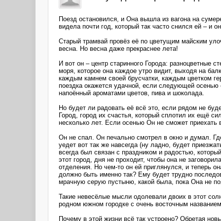
Поезд остановился, и Она вышла из вагона на сумере
видела почти год, который так часто снился ей – и о
Старый трамвай провёз её по цветущим майским улоч
весна. Но весна даже прекраснее лета!
И вот он – центр старинного Города: разноцветные с
моря, которое она каждое утро видит, выходя на балк
каждым камнем своей брусчатки, каждым цветком гер
поездка окажется удачной, если следующей осенью о
напоённый ароматами цветов, пива и шоколада.
Но будет ли радовать её всё это, если рядом не буде
Город, город их счастья, который сплотил их ещё с
несколько лет. Если осенью Он не сможет приехать в
Он не спал. Он печально смотрел в окно и думал. Где
уедет вот так же навсегда (ну ладно, будет приезжа
всегда был связан с праздником и радостью, который
этот город, дня не проходит, чтобы она не заговорил
отделения. Но чем-то он ей приглянулся, и теперь о
должно быть именно так? Ему будет трудно последова
мрачную серую пустыню, какой была, пока Она не п
Такие невесёлые мысли одолевали двоих в этот солн
родном южном городке с очень восточным названием
Почему в этой жизни всё так устроено? Обретая нов