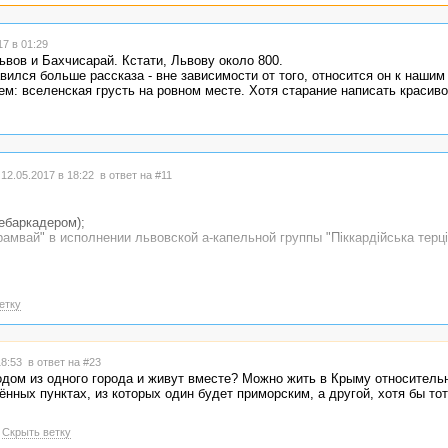
7 в 01:29
ьвов и Бахчисарай. Кстати, Львову около 800.
вился больше рассказа - вне зависимости от того, относится он к нашим
ем: вселенская грусть на ровном месте. Хотя старание написать красиво
12.05.2017 в 18:22
в ответ на #11
ебаркадером);
рамвай" в исполнении львовской а-капельной группы "Пiккардiйська терцi
ля своей страны городе;
етку
 с балкона море не увидишь.
о названия в обеих существующих версиях основана на крымскотатарско
их городов имеют греческое происхождение.
18:53
в ответ на #23
родом из одного города и живут вместе? Можно жить в Крыму относитель
ённых пунктах, из которых один будет приморским, а другой, хотя бы то
Скрыть ветку