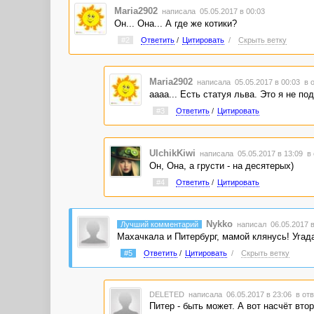
Maria2902
написала 05.05.2017 в 00:03
Он... Она... А где же котики?
#2
Ответить
/
Цитировать
/
Скрыть ветку
Maria2902
написала 05.05.2017 в 00:03
в 
аааа... Есть статуя льва. Это я не по
#3
Ответить
/
Цитировать
UlchikKiwi
написала 05.05.2017 в 13:09
в 
Он, Она, а грусти - на десятерых)
#4
Ответить
/
Цитировать
Nykko
Лучший комментарий
написал 06.05.2017 в
Махачкала и Питербург, мамой клянусь! Угад
#5
Ответить
/
Цитировать
/
Скрыть ветку
DELETED
написала 06.05.2017 в 23:06
в отв
Питер - быть может. А вот насчёт вто