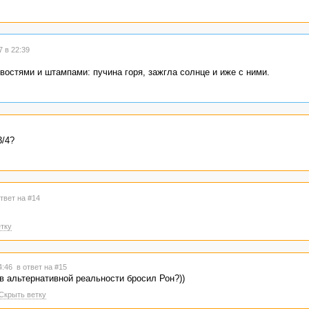
 в 22:39
востями и штампами: пучина горя, зажгла солнце и иже с ними.
3/4?
ответ на #14
тку
14:46
в ответ на #15
в альтернативной реальности бросил Рон?))
Скрыть ветку