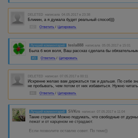
DELETED
написала 04.05.2017 в 23:38
Блииин, а я думала будет реальный способ)))
#2
Ответить
/
Цитировать
tesla888
Лучший комментарий
написала 05.05.2017 в 15:01
Была б моя воля, Ваш рассказ сделала бы обязательным
#3
Ответить
/
Цитировать
DELETED
написал 07.05.2017 в 00:11
Искренне желаю вам держаться так и дальше. По себе з
не пробывать, чем потом от них избавиться. Нужно читать
#4
Ответить
/
Цитировать
SVKrs
Лучший комментарий
написал 07.05.2017 в 11:04
Такие страсти! Можно подумать, что свободные от дурн
лежат и от карценом не страдают.
Если позволите оставлю совет. По теме))