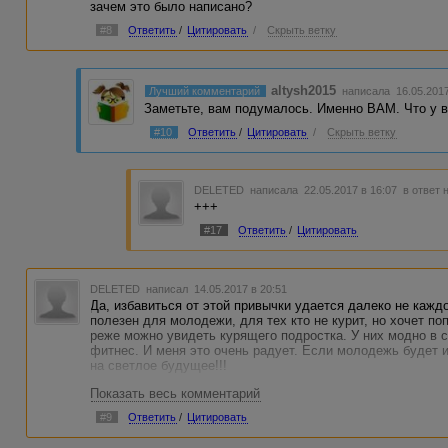
зачем это было написано?
#8
Ответить
/
Цитировать
/
Скрыть ветку
altysh2015
Лучший комментарий
написала 16.05.201
Заметьте, вам подумалось. Именно ВАМ. Что у в
#10
Ответить
/
Цитировать
/
Скрыть ветку
DELETED
написала 22.05.2017 в 16:07
в ответ 
+++
#17
Ответить
/
Цитировать
DELETED
написал 14.05.2017 в 20:51
Да, избавиться от этой привычки удается далеко не кажд
полезен для молодежи, для тех кто не курит, но хочет по
реже можно увидеть курящего подростка. У них модно в с
фитнес. И меня это очень радует. Если молодежь будет 
на светлое будущее!!!
Показать весь комментарий
#9
Ответить
/
Цитировать