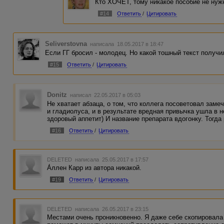
Кто ХОЧЕТ, тому никакое пособие не нуж
#14
Ответить
/
Цитировать
Seliverstovna
написала 18.05.2017 в 18:47
Если ГГ бросил - молодец. Но какой тошный текст получи
#15
Ответить
/
Цитировать
Donitz
написал 22.05.2017 в 05:03
Не хватает абзаца, о том, что коллега посоветовал заме
и гладиолуса, и в результате вредная привычка ушла в не
здоровый аппетит) И название препарата вдогонку. Тогда
#16
Ответить
/
Цитировать
DELETED
написала 25.05.2017 в 17:57
А́ллен Карр из автора никакой.
#19
Ответить
/
Цитировать
DELETED
написала 26.05.2017 в 23:15
Местами очень проникновенно. Я даже себе скопировал