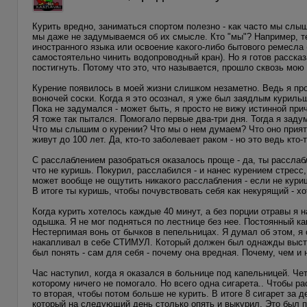
Курить вредно, заниматься спортом полезно - как часто мы слы
мы даже не задумываемся об их смысле. Кто "мы"? Например, те
иностранного языка или освоение какого-либо бытового ремесла
самостоятельно чинить водопроводный кран). Но я готов расска
постигнуть. Потому что это, что называется, прошло сквозь мою
Курение появилось в моей жизни слишком незаметно. Ведь я про
вонючей соски. Когда я это осознал, я уже был заядлым куриль
Пока не задумался - может быть, я просто не вижу истинной при
Я тоже так пытался. Помогало первые два-три дня. Тогда я заду
Что мы слышим о курении? Что мы о нем думаем? Что оно приятно
живут до 100 лет. Да, кто-то заболевает раком - но это ведь кто-
С расслаблением разобраться оказалось проще - да, ты расслаб
что не куришь. Покурил, расслабился - и нанес курением стрес
может вообще не ощутить никакого расслабления - если не куриш
В итоге ты куришь, чтобы почувствовать себя как некурящий - хо
Когда курить хотелось каждые 40 минут, а без порции отравы я н
одышка. Я не мог подняться по лестнице без нее. Постоянный ка
Нестерпимая вонь от бычков в пепельницах. Я думал об этом, я 
накапливал в себе СТИМУЛ. Который должен был однажды выстр
был понять - сам для себя - почему она вредная. Почему, чем и
Час наступил, когда я оказался в больнице под капельницей. Чет
которому ничего не помогало. Но всего одна сигарета.. Чтобы ра
то вторая, чтобы потом больше не курить. В итоге 8 сигарет за д
который на следующий день столько опять и выкурил. Это был п