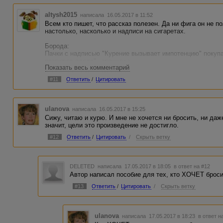
altysh2015
написала 16.05.2017 в 11:52
Всем кто пишет, что рассказ полезен. Да ни фига он не п
настолько, насколько и надписи на сигаретах.
Борода:
Пачки с надписью "Курение вызывает импотенцию" покуп
развитию плода" - мужчины.
Показать весь комментарий
Всегда можно выкрутиться, всегда можно оправдать себя 
#11
Ответить
/
Цитировать
окружающими. Миллион курящих людей знают о вреде (а ес
ulanova
написала 16.05.2017 в 15:25
Сижу, читаю и курю. И мне не хочется ни бросить, ни даж
значит, цели это произведение не достигло.
#12
Ответить
/
Цитировать
/
Скрыть ветку
DELETED
написала 17.05.2017 в 18:05
в ответ на #12
Автор написал пособие для тех, кто ХОЧЕТ броси
#13
Ответить
/
Цитировать
/
Скрыть ветку
ulanova
написала 17.05.2017 в 18:23
в ответ н