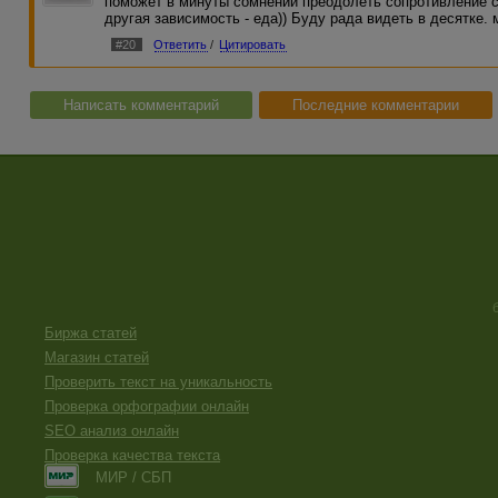
поможет в минуты сомнений преодолеть сопротивление со
другая зависимость - еда)) Буду рада видеть в десятке. 
#20
Ответить
/
Цитировать
Написать комментарий
Последние комментарии
Биржа статей
Магазин статей
Проверить текст на уникальность
Проверка орфографии онлайн
SEO анализ онлайн
Проверка качества текста
МИР / СБП