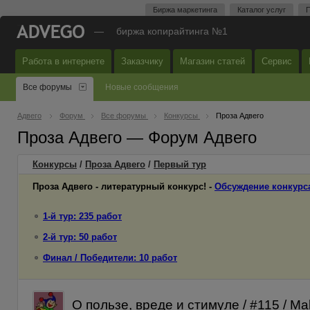
Биржа маркетинга
Каталог услуг
П
—
биржа копирайтинга №1
Работа в интернете
Заказчику
Магазин статей
Сервис
Все форумы
Новые сообщения
Адвего
Форум
Все форумы
Конкурсы
Проза Адвего
Проза Адвего — Форум Адвего
Конкурсы
/
Проза Адвего
/
Первый
тур
Проза Адвего - литературный конкурс! -
Обсуждение конкурс
1-й тур: 235 работ
2-й тур: 50 работ
Финал / Победители: 10 работ
О пользе, вреде и стимуле / #115 / Ma