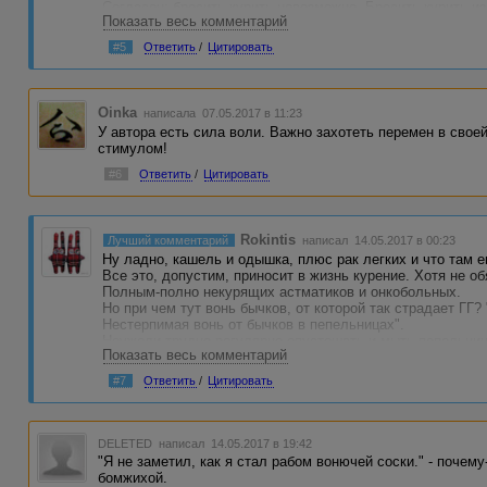
Согласен: бросить курить невозможно. Бросить курить и
Показать весь комментарий
никогда не получится. Ну, может, в последние три недели
Сама мысль "бросить" курить противоестественна. Тогда 
#5
Ответить
/
Цитировать
простите) и все остальное.
Но начать не курить - очень просто. Это легко до удивле
Ведь изначально курильщики когда-то курить начинали 
Oinka
написала 07.05.2017 в 11:23
головой...
У автора есть сила воли. Важно захотеть перемен в своей
Ощущения у начинающих не курить поначалу тоже не ахти
стимулом!
помнит, как ему было кайфово, когда он не курил. Все пе
#6
Ответить
/
Цитировать
"Бросал" я лет, так... - много. С 10 до 47. А потом догад
одно утро. Ну подгадал его к Новому году, чтоб прикольн
Простите за флуд. Но вдруг он окажется кому-то полезен,
Rokintis
Лучший комментарий
написал 14.05.2017 в 00:23
Ну ладно, кашель и одышка, плюс рак легких и что там 
Все это, допустим, приносит в жизнь курение. Хотя не о
Полным-полно некурящих астматиков и онкобольных.
Но при чем тут вонь бычков, от которой так страдает ГГ?
Нестерпимая вонь от бычков в пепельницах".
Неужели трудно регулярно опустошать и мыть пепельниц
Показать весь комментарий
#7
Ответить
/
Цитировать
DELETED
написал 14.05.2017 в 19:42
"Я не заметил, как я стал рабом вонючей соски." - поче
бомжихой.