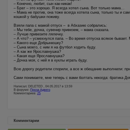
– Конечно, любит, сын как-никак!
– Брат – это хорошо. Я всегда хотел сына. Вот только мама…
– Мама не против, она тоже всегда хотела сына, только ты и сам
кошкой у бабушки поживу.
Взяли папа с мамой отпуск – в Абхазию собрались:
– Мы тебе, дочка, сувенир привезем, – мама сказала.
– Лучше привезите лялечку.
– А что? – усмехнулся папа. – Во время отпуска всякое бывает.
– Какого еще Добрынюшку?
– Сына моего, с ним я на футбол ходить буду.
– А как же Ярославнушка?
– Какая еще Ярославнушка?
– Дочка моя, с ней я в куклы играть буду.
Всю дорогу родители спорили, а все ж обещание выполнили: прив
Сами понимаете, мне теперь с вами болтать некогда: братика Д
Написал: DELETED , 04.05.2017 в 13:59
В форуме:
Проза Адвего
Комментариев:
25
Комментарии