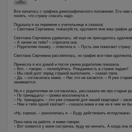
Все началось с графика демографического положения. Его нам 
понять, что страну спасать надо.
Подошла я на перемене к учительнице и сказала:
– Светлана Сергеевна, пожалуйста, одолжите мне ваш график д
Светлана Сергеевна удивилась: ей еще не приходилось одалжи
– А зачем он тебе? – спросила она.
– Родителям покажу, – ответила я. – Пусть они помогают страну
Светлана Сергеевна рассмеялась, но график все-таки одолжила
Принесла я его домой и после ужина родителям показала.
– Вот, – говорю, – полюбуйтесь. Рождаемость в стране падает!
– Мы свой долг перед страной выполнили, – сказал папа.
– Да, – согласилась мама. – Нас это не касается. – Я уже ста
занимаются.
Но я с родителями не согласилась, рассказала им про старые ру
– По тринадцать! – громко воскликнула я.
– Ну, тринадцать – это уже слишком для нашей квартиры! – засм
– Нам и тебя одной хватает! – сказала мама и как ни в чем ни 
«Ну, хорошо, – разозлилась я. – Буду действовать исподтишка».
Пока папа на работе, я маме говорю:
– Вот появится у меня сестричка, буду ее нянчить. А когда она п