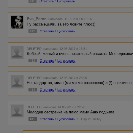
#11
Ответить
/
Цитировать
Eva_Peron
написала 11.05.2017 в 13:16
Ну рассмешили, за это ловите плюс))
#12
Ответить
/
Цитировать
DELETED
написала 12.05.2017 в 13:51
Добрый, милый и очень позитивный рассказ. Мне однозна
#13
Ответить
/
Цитировать
DELETED
написала 12.05.2017 в 23:06
Нестандартно, мило (ми-ми-ми разрешено) и (!) позитивно
#14
Ответить
/
Цитировать
DELETED
написал 14.05.2017 в 22:28
Молодец сестренка на плюс маму Аню подбила.
#15
Ответить
/
Цитировать
/
Скрыть ветку