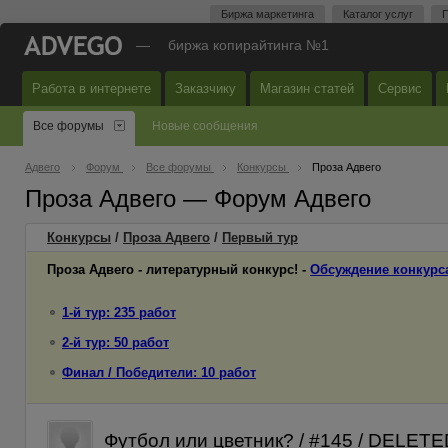
Биржа маркетинга
Каталог услуг
П
—
биржа копирайтинга №1
Работа в интернете
Заказчику
Магазин статей
Сервис
Все форумы
Новые сообщения
Адвего
Форум
Все форумы
Конкурсы
Проза Адвего
Проза Адвего — Форум Адвего
Конкурсы
/
Проза Адвего
/
Первый
тур
Проза Адвего - литературный конкурс! -
Обсуждение конкурс
1-й тур: 235 работ
2-й тур: 50 работ
Финал / Победители: 10 работ
Футбол или цветник? / #145 / DELET