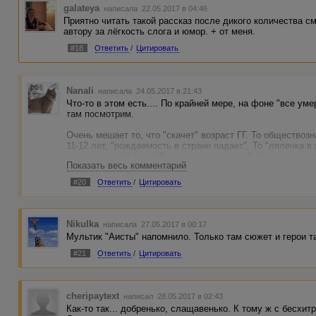
galateya
написала 22.05.2017 в 04:46
Приятно читать такой рассказ после дикого количества 
автору за лёгкость слога и юмор. + от меня.
#18
Ответить
/
Цитировать
Nanali
написала 24.05.2017 в 21:43
Что-то в этом есть.... По крайней мере, на фоне "все ум
там посмотрим.
Очень мешает то, что "скачет" возраст ГГ. То обществозн
11-12 лет, "рождаемость в стране падает". То "лялечка в
так говорит: "У тети Юли ляля в животике"! Ну вы предст
Показать весь комментарий
заявлениями?! Еще слишком много уменьшительных суф
перехлестывает все пределы. Кстати, это все к тому же в
#20
Ответить
/
Цитировать
своими мамой-папой ребенок лет в 5-6: роди мне сестричк
понимаю, что стиль намеренно утрирован под детско-сказ
точки зрения.
Nikulka
написала 27.05.2017 в 00:17
Мультик "Аисты" напомнило. Только там сюжет и герои так
#21
Ответить
/
Цитировать
cheripaytext
написал 28.05.2017 в 02:43
Как-то так... добренько, слащавенько. К тому ж с бесхит