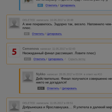
#8
Ответить
/
Цитировать
DELETED
написала 10.05.2017 в 18:48
А мне понравилось. Задорно так, весело. Напомнило чем
плюс.
#9
Ответить
/
Цитировать
Cemenova
написал 11.05.2017 в 02:43
Неожиданный финал рассмешил. Ловите плюс)
#10
Ответить
/
Цитировать
/
Скрыть ветку
Nykko
написал 28.05.2017 в 03:04
в ответ на #10
Действительно. Финал получился совершенно н
никто не догадался!
#24
Ответить
/
Цитировать
DELETED
написала 11.05.2017 в 09:51
Добрынюшка и Ярославнушка.... Я улетела в далекий мир 