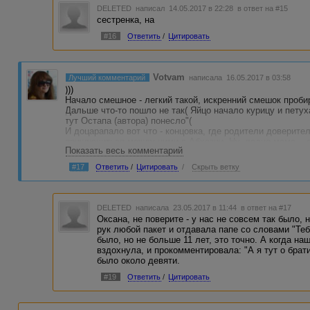
DELETED
написал 14.05.2017 в 22:28
в ответ на #15
сестренка, на
#16
Ответить
/
Цитировать
Votvam
Лучший комментарий
написала 16.05.2017 в 03:58
)))
Начало смешное - легкий такой, искренний смешок проби
Дальше что-то пошло не так( Яйцо начало курицу и петуха
тут Остапа (автора) понесло"(
И доцарапало вот что - концовка, где родители доверите
приключиться между ними в Абхазии. Ну, ладно мама... о
Показать весь комментарий
Но папа!! Еще бы взял и в продемонстрировал "доверите
заниматься. И неожиданно добила озвученная "ляля в жи
#17
Ответить
/
Цитировать
/
Скрыть ветку
между родителями и детьми - в рассказе она сметена на
Коробануло знатно меня, извините, я не хотела(
DELETED
написала 23.05.2017 в 11:44
в ответ на #17
Оксана, не поверите - у нас не совсем так было,
рук любой пакет и отдавала папе со словами "Те
было, но не больше 11 лет, это точно. А когда н
вздохнула, и прокомментировала: "А я тут о брати
было около девяти.
#19
Ответить
/
Цитировать