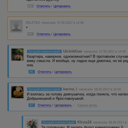
#4
Ответить
/
Цитировать
DELETED
написала 07.05.2017 в 12:06
+
#5
Ответить
/
Цитировать
UlchikKiwi
Лучший комментарий
написала 07.05.2017 в 14:49
Квартира, наверное, однокомнатная? В противном случае
вижу смысла. И вообще, ну ладно еще девочка, но ее р
она.
#6
Ответить
/
Цитировать
karina_l
Лучший комментарий
написала 08.05.2017 в 16:26
И взялась за голову девчушечка, когда поняла, что натв
Добрынюшкой и Ярославнушкой.
#7
Ответить
/
Цитировать
/
Скрыть ветку
Klivia18
Лучший комментарий
написала 08.05.2017 в
За головушку. И делить будут комнатушечку ))