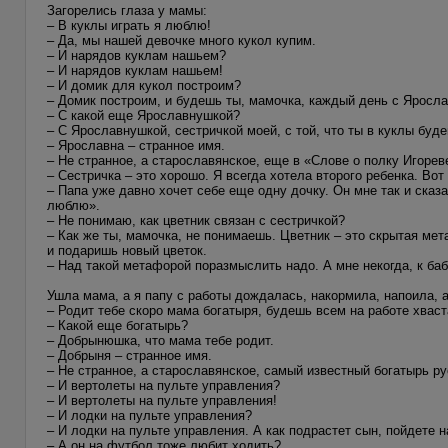
Загорелись глаза у мамы:
– В куклы играть я люблю!
– Да, мы нашей девочке много кукол купим.
– И нарядов куклам нашьем?
– И нарядов куклам нашьем!
– И домик для кукол построим?
– Домик построим, и будешь ты, мамочка, каждый день с Яросла
– С какой еще Ярославнушкой?
– С Ярославнушкой, сестричкой моей, с той, что ты в куклы буд
– Ярославна – странное имя.
– Не странное, а старославянское, еще в «Слове о полку Игорев
– Сестричка – это хорошо. Я всегда хотела второго ребенка. Во
– Папа уже давно хочет себе еще одну дочку. Он мне так и сказ
люблю».
– Не понимаю, как цветник связан с сестричкой?
– Как же ты, мамочка, не понимаешь. Цветник – это скрытая мет
и подаришь новый цветок.
– Над такой метафорой поразмыслить надо. А мне некогда, к баб
Ушла мама, а я папу с работы дождалась, накормила, напоила, а
– Родит тебе скоро мама богатыря, будешь всем на работе хваст
– Какой еще богатырь?
– Добрынюшка, что мама тебе родит.
– Добрыня – странное имя.
– Не странное, а старославянское, самый известный богатырь р
– И вертолеты на пульте управления?
– И вертолеты на пульте управления!
– И лодки на пульте управления?
– И лодки на пульте управления. А как подрастет сын, пойдете 
– А он на футбол тоже любит ходить?