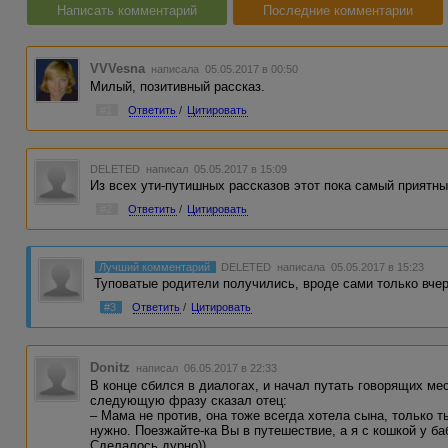
Написать комментарий
Последние комментарии
VVVesna
написала 05.05.2017 в 00:50
Милый, позитивный рассказ.
#1
Ответить
/
Цитировать
DELETED
написал 05.05.2017 в 15:09
Из всех ути-путишных рассказов этот пока самый приятны
#2
Ответить
/
Цитировать
Лучший комментарий
DELETED
написала 05.05.2017 в 15:23
Туповатые родители получились, вроде сами только вче
#3
Ответить
/
Цитировать
Donitz
написал 06.05.2017 в 22:33
В конце сбился в диалогах, и начал путать говорящих ме
следующую фразу сказал отец:
– Мама не против, она тоже всегда хотела сына, только т
нужно. Поезжайте-ка Вы в путешествие, а я с кошкой у б
Сделалось дурно))