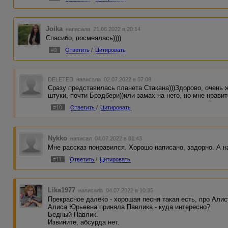
Joika
написала 21.06.2022 в 20:14
Спасибо, посмеялась))))
#9
Ответить
/
Цитировать
DELETED
написала 02.07.2022 в 07:08
Сразу представилась планета Стакана)))Здорово, очень 
штуки, почти Брэдбери))или замах на него, но мне нрави
#10
Ответить
/
Цитировать
Nykko
написал 04.07.2022 в 01:43
Мне рассказ понравился. Хорошо написано, задорно. А н
#11
Ответить
/
Цитировать
Lika1977
написала 04.07.2022 в 10:35
Прекрасное далёко - хорошая песня такая есть, про Алис
Алиса Юрьевна приняла Павлика - куда интересно?
Бедный Павлик.
Извините, абсурда нет.