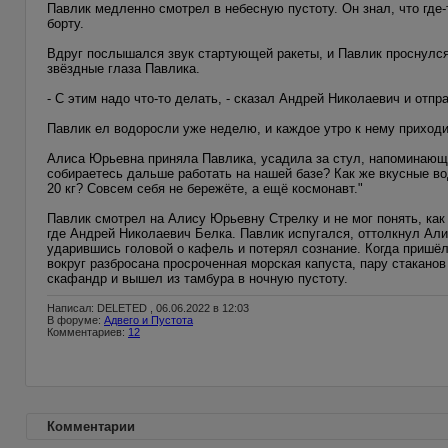
Павлик медленно смотрел в небесную пустоту. Он знал, что где-
борту.
Вдруг послышался звук стартующей ракеты, и Павлик проснулся
звёздные глаза Павлика.
- С этим надо что-то делать, - сказал Андрей Николаевич и от
Павлик ел водоросли уже неделю, и каждое утро к нему приход
Алиса Юрьевна приняла Павлика, усадила за стул, напоминающий
собираетесь дальше работать на нашей базе? Как же вкусные во
20 кг? Совсем себя не бережёте, а ещё космонавт."
Павлик смотрел на Алису Юрьевну Стрелку и не мог понять, как 
где Андрей Николаевич Белка. Павлик испугался, оттолкнул Али
ударившись головой о кафель и потерял сознание. Когда пришёл 
вокруг разбросана просроченная морская капуста, пару стаканов
скафандр и вышел из тамбура в ночную пустоту.
Написал: DELETED , 06.06.2022 в 12:03
В форуме:
Адвего и Пустота
Комментариев:
12
Комментарии