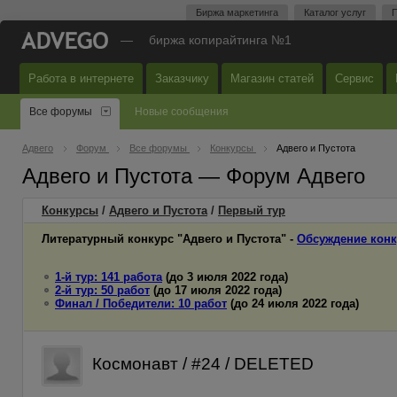
Биржа маркетинга
Каталог услуг
П
—
биржа копирайтинга №1
Работа в интернете
Заказчику
Магазин статей
Сервис
Все форумы
Новые сообщения
Адвего
Форум
Все форумы
Конкурсы
Адвего и Пустота
Адвего и Пустота — Форум Адвего
Конкурсы
/
Адвего и Пустота
/
Первый
тур
Литературный конкурс "Адвего и Пустота" -
Обсуждение конк
1-й тур: 141 работа
(до 3 июля 2022 года)
2-й тур: 50 работ
(до 17 июля 2022 года)
Финал / Победители: 10 работ
(до 24 июля 2022 года)
Космонавт / #24 / DELETED