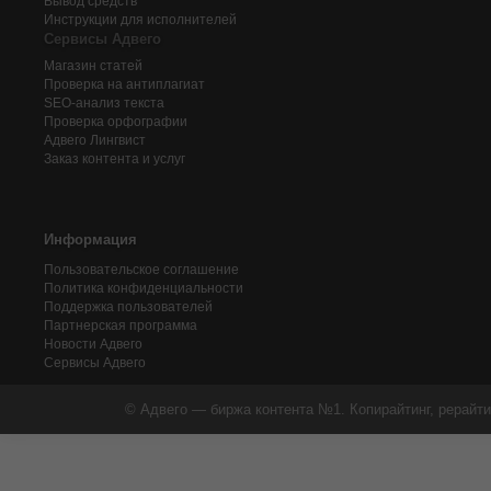
Вывод средств
Инструкции для исполнителей
Сервисы Адвего
Магазин статей
Проверка на антиплагиат
SEO-анализ текста
Проверка орфографии
Адвего
Лингвист
Заказ контента и услуг
Информация
Пользовательское соглашение
Политика конфиденциальности
Поддержка пользователей
Партнерская программа
Новости Адвего
Сервисы Адвего
© Адвего — биржа контента №1. Копирайтинг, рерайти