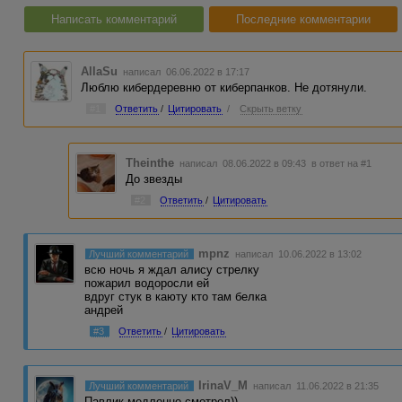
Написать комментарий
Последние комментарии
AllaSu
написал 06.06.2022 в 17:17
Люблю кибердеревню от киберпанков. Не дотянули.
#1
Ответить
/
Цитировать
/
Скрыть ветку
Theinthe
написал 08.06.2022 в 09:43
в ответ на #1
До звезды
#2
Ответить
/
Цитировать
mpnz
Лучший комментарий
написал 10.06.2022 в 13:02
всю ночь я ждал алису стрелку
пожарил водоросли ей
вдруг стук в каюту кто там белка
андрей
#3
Ответить
/
Цитировать
IrinaV_M
Лучший комментарий
написал 11.06.2022 в 21:35
Павлик медленно смотрел))