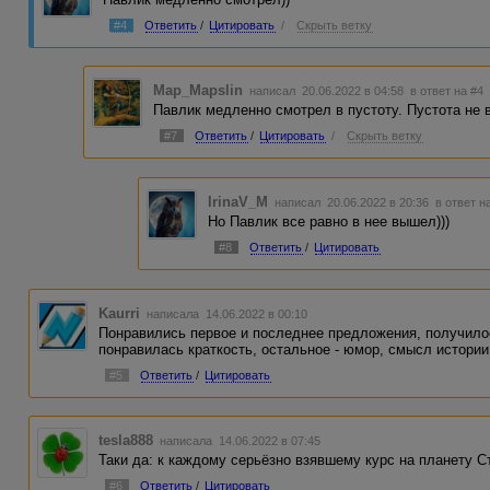
#4
Ответить
/
Цитировать
/
Скрыть ветку
Map_Mapslin
написал 20.06.2022 в 04:58
в ответ на #4
Павлик медленно смотрел в пустоту. Пустота не
#7
Ответить
/
Цитировать
/
Скрыть ветку
IrinaV_M
написал 20.06.2022 в 20:36
в ответ н
Но Павлик все равно в нее вышел)))
#8
Ответить
/
Цитировать
Kaurri
написала 14.06.2022 в 00:10
Понравились первое и последнее предложения, получило
понравилась краткость, остальное - юмор, смысл истории
#5
Ответить
/
Цитировать
tesla888
написала 14.06.2022 в 07:45
Таки да: к каждому серьёзно взявшему курс на планету С
#6
Ответить
/
Цитировать