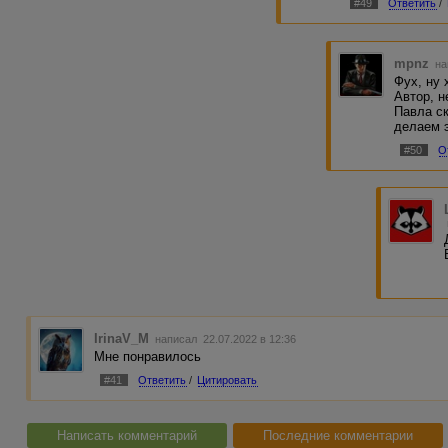
#49
Ответить
/
mpnz
на
Фух, ну 
Автор, н
Павла с
делаем 
#50
О
IrinaV_M
написал 22.07.2022 в 12:36
Мне понравилось
#41
Ответить
/
Цитировать
Написать комментарий
Последние комментарии