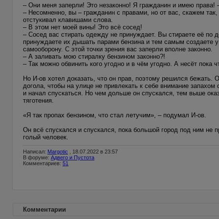
– Они меня заперли! Это незаконно! Я гражданин и имею права! 
– Несомненно, вы – гражданин с правами, но от вас, скажем так,
отстукивал клавишами слова.
– В этом нет моей вины! Это всё сосед!
– Сосед вас стирать одежду не принуждает. Вы стираете её по д
принуждаете их дышать парами бензина и тем самым создаете уг
самооборону. С этой точки зрения вас заперли вполне законно.
– А заливать мою стиралку бензином законно?!
– Так можно обвинить кого угодно и в чём угодно. А несёт пока
Но И-ов хотел доказать, что он прав, поэтому решился бежать. 
догола, чтобы на улице не привлекать к себе внимание запахом 
и начал спускаться. Но чем дольше он спускался, тем выше ока
тяготения.
«Я так пропах бензином, что стал летучим», – подумал И-ов.
Он всё спускался и спускался, пока большой город под ним не 
голый человек.
Написал:
Margotic
, 18.07.2022 в 23:57
В форуме:
Адвего и Пустота
Комментариев:
51
Комментарии