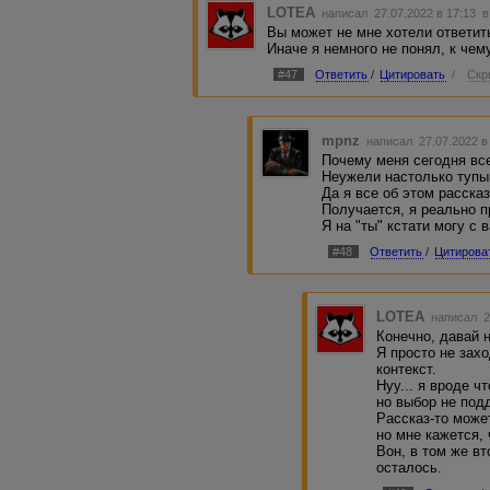
LOTEA
написал 27.07.2022 в 17:13
в
Хоть на цитаты разбирай.
И мне наоборот нравится, что сначала прокурор говорит "п
Вы может не мне хотели ответит
дело, наблюдал нечто подобное, достоверно.
Иначе я немного не понял, к чему
#47
Ответить
/
Цитировать
/
Скр
// «Я так пропах бензином, что стал летучим»
Ну допустим, спишем эту фигню на проявление абсурда, 
Хотя по вашей логике И-ов должен был тогда спуститься н
mpnz
написал 27.07.2022 в
В-общем, спасибо за рассказ и возможность повыпендрива
Почему меня сегодня вс
В первом туре я вас вроде бы отмечал плюсом, далее не
Неужели настолько тупы
Да я все об этом расска
Получается, я реально п
Я на "ты" кстати могу с
#48
Ответить
/
Цитирова
LOTEA
написал 2
Конечно, давай н
Я просто не зах
контекст.
Нуу... я вроде ч
но выбор не под
Рассказ-то може
но мне кажется,
Вон, в том же в
осталось.