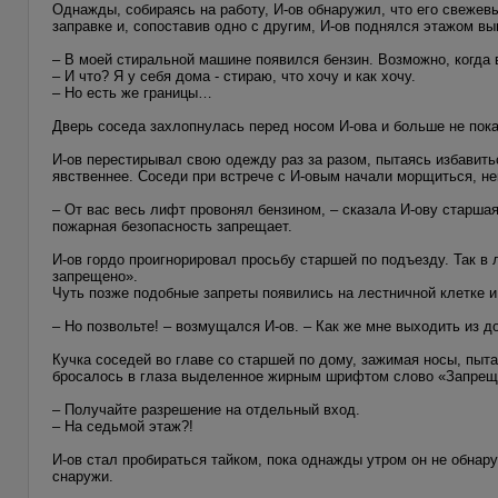
Однажды, собираясь на работу, И-ов обнаружил, что его свеже
заправке и, сопоставив одно с другим, И-ов поднялся этажом вы
– В моей стиральной машине появился бензин. Возможно, когда 
– И что? Я у себя дома - стираю, что хочу и как хочу.
– Но есть же границы…
Дверь соседа захлопнулась перед носом И-ова и больше не пок
И-ов перестирывал свою одежду раз за разом, пытаясь избавитьс
явственнее. Соседи при встрече с И-овым начали морщиться, н
– От вас весь лифт провонял бензином, – сказала И-ову старшая
пожарная безопасность запрещает.
И-ов гордо проигнорировал просьбу старшей по подъезду. Так 
запрещено».
Чуть позже подобные запреты появились на лестничной клетке и
– Но позвольте! – возмущался И-ов. – Как же мне выходить из д
Кучка соседей во главе со старшей по дому, зажимая носы, пыт
бросалось в глаза выделенное жирным шрифтом слово «Запрещ
– Получайте разрешение на отдельный вход.
– На седьмой этаж?!
И-ов стал пробираться тайком, пока однажды утром он не обнару
снаружи.