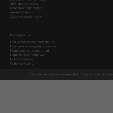
SEO-анализ текста
Проверка орфографии
Адвего
Лингвист
Заказ контента и услуг
Информация
Пользовательское соглашение
Политика конфиденциальности
Поддержка пользователей
Партнерская программа
Новости Адвего
Сервисы Адвего
© Адвего — биржа контента №1. Копирайтинг, рерайти