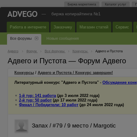
Биржа маркетинга
Каталог услуг
П
—
биржа копирайтинга №1
Работа в интернете
Заказчику
Магазин статей
Сервис
Все форумы
Новые сообщения
Адвего
Форум
Все форумы
Конкурсы
Адвего и Пустота
Адвего и Пустота — Форум Адвего
Конкурсы
/
Адвего и Пустота / Конкурс завершен!
Литературный конкурс "Адвего и Пустота" -
Обсуждение конк
1-й тур: 141 работа
(до 3 июля 2022 года)
2-й тур: 50 работ
(до 17 июля 2022 года)
Финал / Победители: 10 работ
(до 24 июля 2022 года)
Запах / #79 / 9 место / Margotic