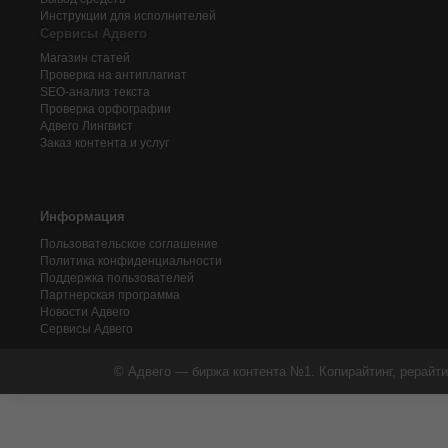
Инструкции для исполнителей
Сервисы Адвего
Магазин статей
Проверка на антиплагиат
SEO-анализ текста
Проверка орфографии
Адвего
Лингвист
Заказ контента и услуг
Информация
Пользовательское соглашение
Политика конфиденциальности
Поддержка пользователей
Партнерская программа
Новости Адвего
Сервисы Адвего
© Адвего — биржа контента №1. Копирайтинг, рерайти