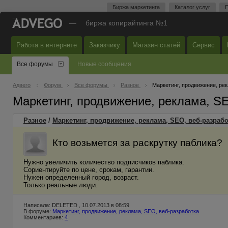
Биржа маркетинга
Каталог услуг
П
—
биржа копирайтинга №1
Работа в интернете
Заказчику
Магазин статей
Сервис
Все форумы
Новые сообщения
Адвего
Форум
Все форумы
Разное
Маркетинг, продвижение, ре
Маркетинг, продвижение, реклама, S
Разное
/
Маркетинг, продвижение, реклама, SEO, веб-разрабо
Кто возьмется за раскрутку паблика?
Нужно увеличить количество подписчиков паблика.
Сориентируйте по цене, срокам, гарантии.
Нужен определенный город, возраст.
Только реальные люди.
Написала: DELETED , 10.07.2013 в 08:59
В форуме:
Маркетинг, продвижение, реклама, SEO, веб-разработка
Комментариев:
4