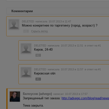
Комментарии
DELETED
написала 10.07.2013 в 11:47
Можно конкретнее по таргетингу (город, возраст) ?
#1
Скрыть ветку
DELETED
написала 10.07.2013 в 11:51
в ответ на #1
Киров, 24-40
#2
DELETED
написала 10.07.2013 в 11:57
в ответ на #1
Кировская обл
#3
Белоусов (advego)
написал 10.07.2013 в 17:57
Запрещенный тип заказа:
http://advego.com/blog/read/new
Тема закрыта.