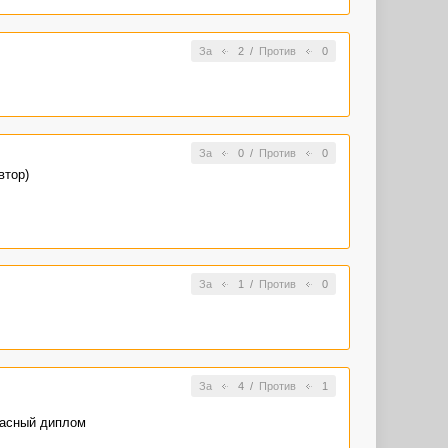
За
2
/
Против
0
За
0
/
Против
0
втор)
За
1
/
Против
0
За
4
/
Против
1
красный диплом