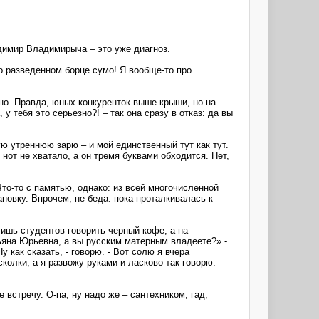
димир Владимирыча – это уже диагноз.
 о разведенном борце сумо! Я вообще-то про
но. Правда, юных конкуренток выше крыши, но на
 тебя это серьезно?! – так она сразу в отказ: да вы
ую утреннюю зарю – и мой единственный тут как тут.
от не хватало, а он тремя буквами обходится. Нет,
Что-то с памятью, однако: из всей многочисленной
новку. Впрочем, не беда: пока проталкивалась к
чишь студентов говорить черный кофе, а на
тьяна Юрьевна, а вы русским матерным владеете?» -
 как сказать, - говорю. - Вот солю я вчера
колки, а я развожу руками и ласково так говорю:
 встречу. О-па, ну надо же – сантехником, гад,