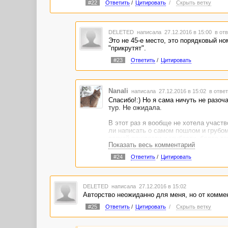
#22
Ответить
/
Цитировать
/
Скрыть ветку
DELETED
написала 27.12.2016 в 15:00
в отв
Это не 45-е место, это порядковый но
"прикрутят".
#23
Ответить
/
Цитировать
Nanali
написала 27.12.2016 в 15:02
в ответ
Спасибо!:) Но я сама ничуть не разоч
тур. Не ожидала.
В этот раз я вообще не хотела участв
ли написать о самом пошлом и грубом
всякой пошлости и грубости, более то
Показать весь комментарий
на стендап? Получилось же, блин! Та
стали важнее, чем место на конкурсе 
#24
Ответить
/
Цитировать
DELETED
написала 27.12.2016 в 15:02
Авторство неожиданно для меня, но от коммен
#25
Ответить
/
Цитировать
/
Скрыть ветку