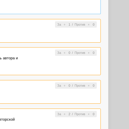
За
1
/
Против
0
За
0
/
Против
0
ь автора и
За
0
/
Против
0
За
2
/
Против
0
вторской