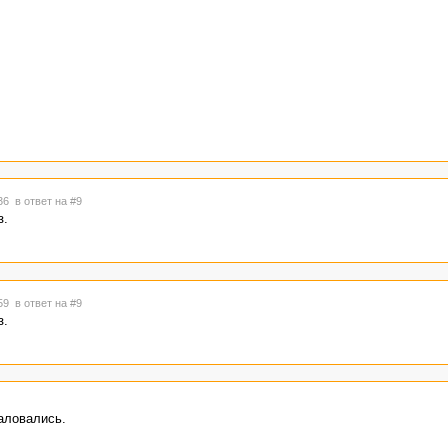
:36
в ответ на #9
з.
:59
в ответ на #9
з.
жаловались.