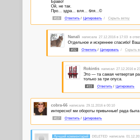
Браво!
Ой, не так.
Про... здра... вля... бля...©
#16
Ответить
/
Цитировать
/
Скрыть ветку
Nanali
написала 27.12.2016 в 17:03
в отве
Отдельное и искреннее спасибо! Ваш
#32
Ответить
/
Цитировать
/
Скрыть в
Rokintis
написал 27.12.2016 в 2
Это — та самая четвертая ра
только за три опуса.
#33
Ответить
/
Цитировать
cobra-66
написала 29.11.2016 в 00:10
интересно! ми обороты привычные! рада была
#17
Ответить
/
Цитировать
Лучший комментарий
DELETED
написала 01.12.201