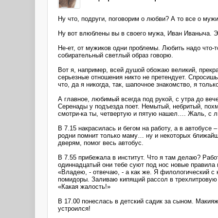
Ну что, подруги, поговорим о любви? А то все о муж
Ну вот влюблены вы в своего мужа, Иван Иваныча. Э
Не-ет, от мужиков одни проблемы. Любить надо что-т
собирательный светлый образ говорю.
Вот я, например, всей душой обожаю великий, прекр
серьезные отношения никто не претендует. Спросишь т
что, да я никогда, так, шапочное знакомство, я тол
А главное, любимый всегда под рукой, с утра до веч
Серенады у подъезда поет. Немытый, небритый, похм
смотри-ка ты, четвертую и пятую нашел…. Жаль, с л
В 7.15 накрасилась и бегом на работу, а в автобусе
родни помнит только маму… ну и некоторых ближайши
дверям, помог весь автобус.
В 7.55 прибежала в институт. Что я там делаю? Рабо
одиннадцатый они тебе суют под нос новые правила 
«Владею, - отвечаю, - а как же. Я филологический с 
помидоры. Заливаю кипящий рассол в трехлитровую ба
«Какая жалость!»
В 17.00 понеслась в детский садик за сыном. Макияж 
устроился!