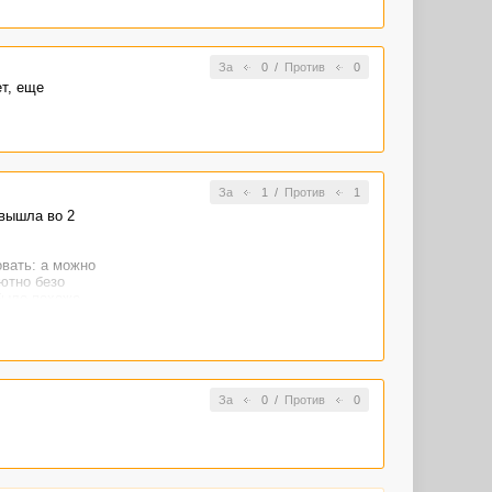
За
0
/
Против
0
ет, еще
За
1
/
Против
1
 вышла во 2
овать: а можно
ютно безо
 было похоже
 меня давно
За
0
/
Против
0