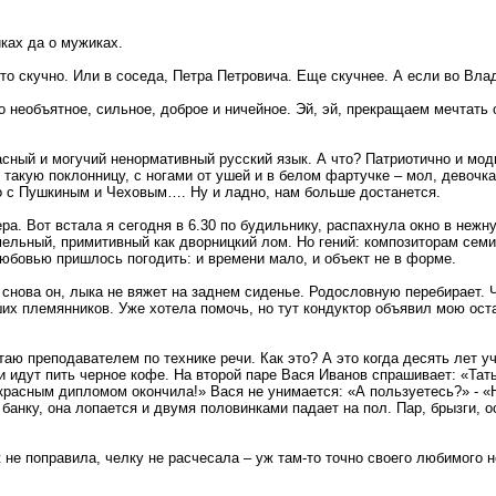
иках да о мужиках.
то скучно. Или в соседа, Петра Петровича. Еще скучнее. А если во Вла
о необъятное, сильное, доброе и ничейное. Эй, эй, прекращаем мечтать
асный и могучий ненормативный русский язык. А что? Патриотично и мод
акую поклонницу, с ногами от ушей и в белом фартучке – мол, девочка, у
ько с Пушкиным и Чеховым…. Ну и ладно, нам больше достанется.
ера. Вот встала я сегодня в 6.30 по будильнику, распахнула окно в нежн
ельный, примитивный как дворницкий лом. Но гений: композиторам семи н
юбовью пришлось погодить: и времени мало, и объект не в форме.
 – снова он, лыка не вяжет на заднем сиденье. Родословную перебирает. 
х племянников. Уже хотела помочь, но тут кондуктор объявил мою оста
таю преподавателем по технике речи. Как это? А это когда десять лет у
и идут пить черное кофе. На второй паре Вася Иванов спрашивает: «Та
красным дипломом окончила!» Вася не унимается: «А пользуетесь?» - «Ну
нку, она лопается и двумя половинками падает на пол. Пар, брызги, ос
не поправила, челку не расчесала – уж там-то точно своего любимого не