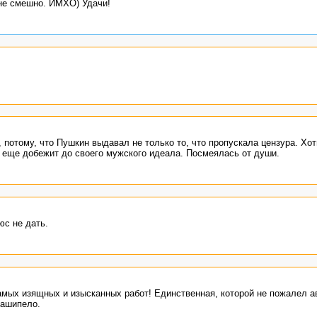
 не смешно. ИМХО) Удачи!
потому, что Пушкин выдавал не только то, что пропускала цензура. Хот
 еще добежит до своего мужского идеала. Посмеялась от души.
юс не дать.
самых изящных и изысканных работ! Единственная, которой не пожалел а
 зашипело.