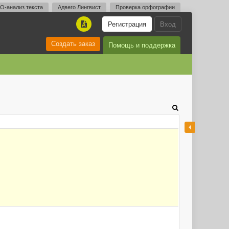
O-анализ текста
Адвего Лингвист
Проверка орфографии
Регистрация
Вход
A
Создать заказ
Помощь и поддержка