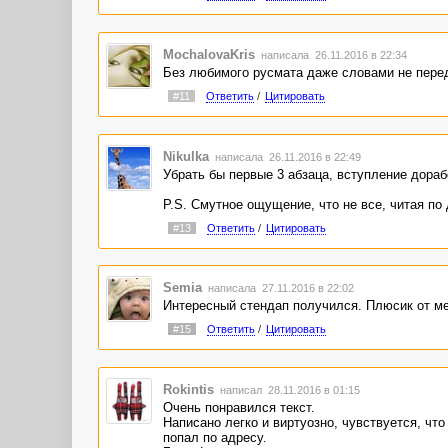
MochalovaKris
написала 26.11.2016 в 22:34
Без любимого русмата даже словами не пере
#11
Ответить
/
Цитировать
Nikulka
написала 26.11.2016 в 22:49
Убрать бы первые 3 абзаца, вступление дорабо
P.S. Смутное ощущение, что не все, читая по 
#13
Ответить
/
Цитировать
Semia
написала 27.11.2016 в 22:02
Интересный стендап получился. Плюсик от ме
#15
Ответить
/
Цитировать
Rokintis
написал 28.11.2016 в 01:15
Очень понравился текст.
Написано легко и виртуозно, чувствуется, чт
попал по адресу.