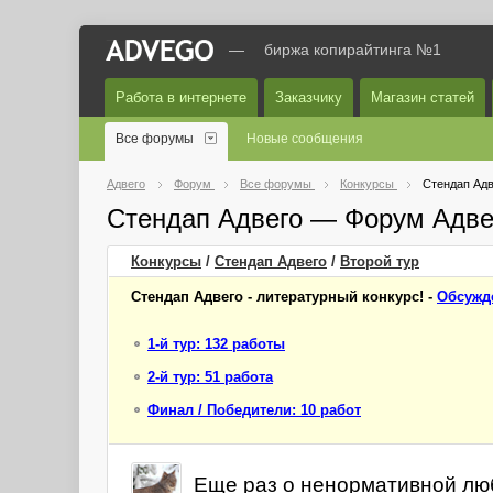
—
биржа копирайтинга №1
Работа в интернете
Заказчику
Магазин статей
Все форумы
Новые сообщения
Адвего
Форум
Все форумы
Конкурсы
Стендап Адв
Стендап Адвего — Форум Адве
Конкурсы
/
Стендап Адвего
/
Второй
тур
Стендап Адвего - литературный конкурс! -
Обсужд
1-й тур: 132 работы
2-й тур: 51 работа
Финал / Победители: 10 работ
Еще раз о ненормативной любви