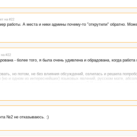
ет на #22
мер работы. А места и ники админы почему-то "открутили" обратно. Мож
 на #22
арована - более того, я была очень удивлена и обрадована, когда работа
овать, но потом, не без влияния обсуждений, озлилась и решила попроб
 (но и одном из интереснейших) языковых явлений, русском мате, абсол
го, именно что в изящном литературном стиле? И чтобы это хоть как-то
к что я более чем довольна. И еще: конкретные мнения под работой для
в целом.
та №2 не отказываюсь. :)