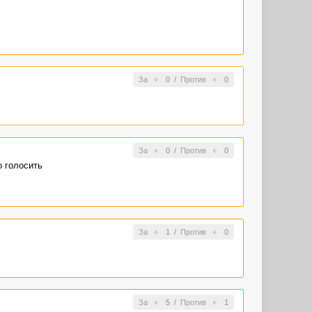
За
0
/
Против
0
За
0
/
Против
0
о голосить
За
1
/
Против
0
За
5
/
Против
1