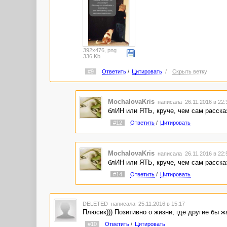
392x476, png
336 Kb
#9
Ответить
/
Цитировать
/
Скрыть ветку
MochalovaKris
написала 26.11.2016 в 22
блИН или ЯТЬ, круче, чем сам расска
#12
Ответить
/
Цитировать
MochalovaKris
написала 26.11.2016 в 22
блИН или ЯТЬ, круче, чем сам расска
#14
Ответить
/
Цитировать
DELETED
написала 25.11.2016 в 15:17
Плюсик))) Позитивно о жизни, где другие бы 
#10
Ответить
/
Цитировать