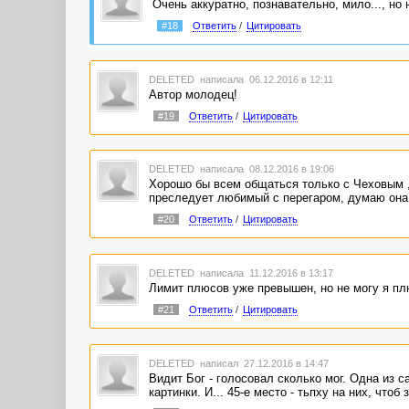
Очень аккуратно, познавательно, мило..., но
#18
Ответить
/
Цитировать
DELETED
написала 06.12.2016 в 12:11
Автор молодец!
#19
Ответить
/
Цитировать
DELETED
написала 08.12.2016 в 19:06
Хорошо бы всем общаться только с Чеховым , 
преследует любимый с перегаром, думаю она
#20
Ответить
/
Цитировать
DELETED
написала 11.12.2016 в 13:17
Лимит плюсов уже превышен, но не могу я пл
#21
Ответить
/
Цитировать
DELETED
написал 27.12.2016 в 14:47
Видит Бог - голосовал сколько мог. Одна из 
картинки. И... 45-е место - тьпху на них, чтоб