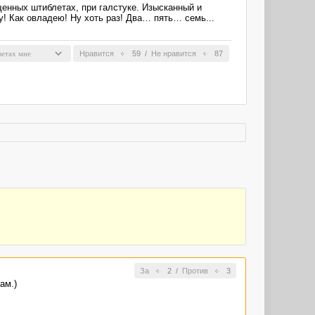
щенных штиблетах, при галстуке. Изысканный и
! Как овладею! Ну хоть раз! Два… пять… семь...
Нравится
59
/
Не нравится
87
За
2
/
Против
3
ам.)