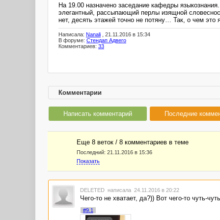
На 19.00 назначено заседание кафедры языкознания.
элегантный, рассыпающий перлы изящной словесности
нет, десять этажей точно не потяну… Так, о чем это
Написала:
Nanali
, 21.11.2016 в 15:34
В форуме:
Стендап Адвего
Комментариев:
33
Комментарии
Написать комментарий
Последние комме
Еще 8 веток / 8 комментариев в темe
Последний:
21.11.2016 в 15:36
Показать
DELETED
написала 24.11.2016 в 20:22
Чего-то не хватает, да?)) Вот чего-то чуть-чут
#9.1