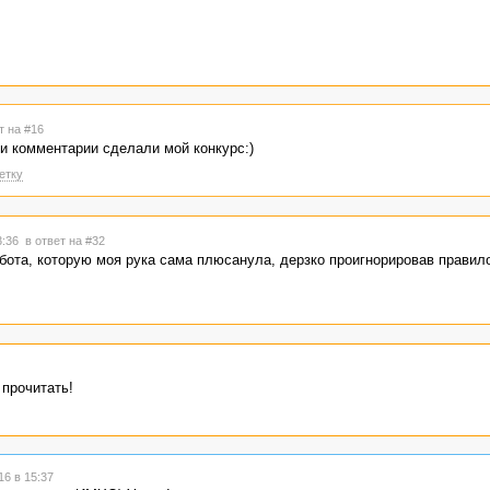
т на #16
и комментарии сделали мой конкурс:)
етку
3:36
в ответ на #32
бота, которую моя рука сама плюсанула, дерзко проигнорировав правил
 прочитать!
6 в 15:37