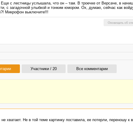
 Еще с лестницы услышала, что он – там. В троечке от Версаче, в начи
, с загадочной улыбкой и тонким юмором. Ох, думаю, сейчас как войду
 я?! Микрофон выключите!!!
нтарии
Участники / 20
Все комментарии
ь не хватает. Не в той теме картинку поставила, ее потерли, переношу к в