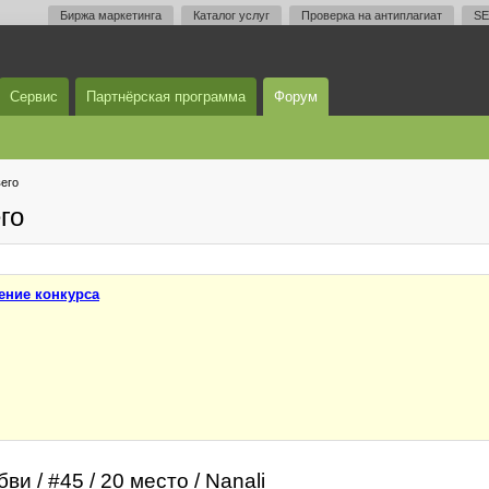
Биржа маркетинга
Каталог услуг
Проверка на антиплагиат
SE
Сервис
Партнёрская программа
Форум
его
го
ение конкурса
 / #45 / 20 место / Nanali