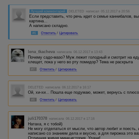
Лучший комментарий
DELETED
написал 05.12.2017 в 20:56
Если представить, что речь идет о семье каннибалов, в
картина...
А написано складно.
#6
Ответить
/
Цитировать
lena_tkacheva
написала 06.12.2017 в 13:43
Почему садо-мазо? Муж лежит голодный и смотрит на еду
хлещет, пока у него во рту помидор? Тема не раскрыта
#7
Ответить
/
Цитировать
DELETED
написала 06.12.2017 в 16:17
Ой, хи-хи... Пошла еще подумаю, может, вернусь с плюсо
#8
Ответить
/
Цитировать
juli170378
написала 06.12.2017 в 17:16
Натаха, я с тобой)
Не могу отделаться от мысли, что автор любит и поесть, 
написано со знанием дела и вкусно, а для пирожка это ва
Отличная живая мини-история. Удачи!