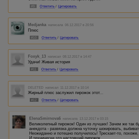
#9
Ответить
/
Цитировать
Medjanka
написала 06.12.2017 в 20:56
Плюс
#10
Ответить
/
Цитировать
Foxyk_13
написал 08.12.2017 в 14:47
Удачи! Живая история
#11
Ответить
/
Цитировать
DELETED
написал 11.12.2017 в 10:14
Жирный плюс заслужил пирожок этот...
#12
Ответить
/
Цитировать
ElenaSmirnova6
написала 13.12.2017 в 03:15
Великолепный пирожок! Один из лучших! Зачем же так б
анекдота - развязка должна чуточку шокировать, выбиват
Неожиданно и потешно получилось! Трескает-то, похоже,
И технически это настоящий пирожок.