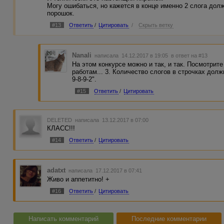
Могу ошибаться, но кажется в конце именно 2 слога долж
порошок.
#13
Ответить
/
Цитировать
/
Скрыть ветку
Nanali
написала 14.12.2017 в 19:05
в ответ на #13
На этом конкурсе можно и так, и так. Посмотрит
работам... 3. Количество слогов в строчках дол
9-8-9-2".
#15
Ответить
/
Цитировать
DELETED
написала 13.12.2017 в 07:00
КЛАСС!!!
#14
Ответить
/
Цитировать
adatxt
написала 17.12.2017 в 07:41
Живо и аппетитно! +
#16
Ответить
/
Цитировать
Написать комментарий
Последние комментарии