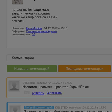
натаха любит садо мазо
завалит мужа на кровать
какой же кайф пока он связан
пожрать
Написала:
AlenaMishina
, 04.12.2017 в 15:13
В форуме:
Стишки-пирожки Адвего
Комментариев:
16
Комментарии
Написать комментарий
Последние комментарии
DELETED
написал 04.12.2017 в 17:26
Нравится, нравится, нравится. Удачи!Плюс.
#1
Ответить
/
Цитировать
Лучший комментарий
DELETED
написала 04.12.2017 в 17:50
Пирожок не зашел. Мне кажется, что если муж привлекае