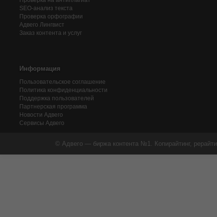
Проверка на антиплагиат
SEO-анализ текста
Проверка орфографии
Адвего
Лингвист
Заказ контента и услуг
Информация
Пользовательское соглашение
Политика конфиденциальности
Поддержка пользователей
Партнерская программа
Новости Адвего
Сервисы Адвего
© Адвего — биржа контента №1. Копирайтинг, рерайти