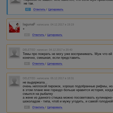
не так.
#2
Ответить
/
Цитировать
lagunaF
написала 04.12.2017 в 19:19
+
#3
Ответить
/
Цитировать
DELETED
написал 04.12.2017 в 20:40
Темы про пожрать не могу уже воспринимать. Муж что ей 
конечно, смешная, если представить.
#4
Ответить
/
Цитировать
DELETED
написала 05.12.2017 в 18:31
не выдержала...
очень неплохой пирожок, хорошо подобранные рифмы, но.
в этом плане мне гораздо больше нравится история, когда
смылся на рыбалку
а жене из данного стишка можно посоветовать кулинарно
шоколадом - типа, чтоб и мужу угодить, и самой голодной
#5
Ответить
/
Цитировать