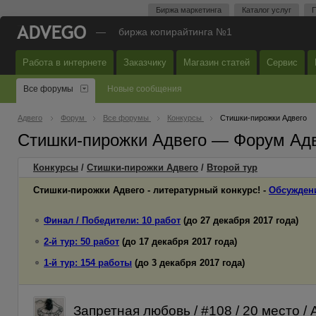
Биржа маркетинга
Каталог услуг
П
—
биржа копирайтинга №1
Работа в интернете
Заказчику
Магазин статей
Сервис
Все форумы
Новые сообщения
Адвего
Форум
Все форумы
Конкурсы
Стишки-пирожки Адвего
Стишки-пирожки Адвего — Форум Ад
Конкурсы
/
Стишки-пирожки Адвего
/
Второй
тур
Стишки-пирожки Адвего - литературный конкурс! -
Обсужден
Финал / Победители: 10 работ
(до 27 декабря 2017 года)
2-й тур: 50 работ
(до 17 декабря 2017 года)
1-й тур: 154 работы
(до 3 декабря 2017 года)
Запретная любовь / #108 / 20 место / 