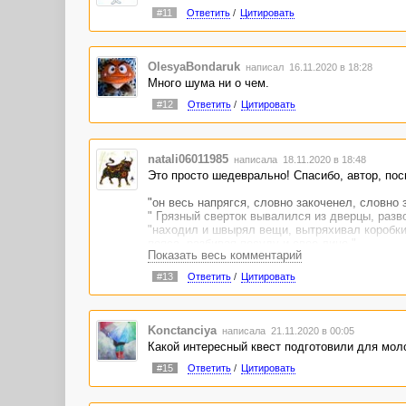
#11
Ответить
/
Цитировать
OlesyaBondaruk
написал 16.11.2020 в 18:28
Много шума ни о чем.
#12
Ответить
/
Цитировать
natali06011985
написала 18.11.2020 в 18:48
Это просто шедеврально! Спасибо, автор, посм
"он весь напрягся, словно закоченел, словно
" Грязный сверток вывалился из дверцы, разв
"находил и швырял вещи, вытряхивал коробки
пояса, разбивая посуду и свое лицо."
Показать весь комментарий
"после продолжительного смеха она выдохнул
#13
Ответить
/
Цитировать
Обожаю глаголы!
Konctanciya
написала 21.11.2020 в 00:05
Какой интересный квест подготовили для мол
#15
Ответить
/
Цитировать