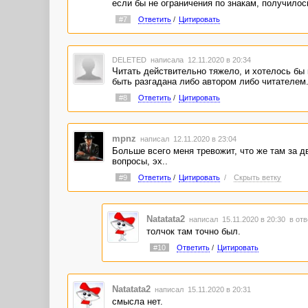
если бы не ограничения по знакам, получилос
#7
Ответить
/
Цитировать
DELETED
написала 12.11.2020 в 20:34
Читать действительно тяжело, и хотелось бы 
быть разгадана либо автором либо читателем. 
#8
Ответить
/
Цитировать
mpnz
написал 12.11.2020 в 23:04
Больше всего меня тревожит, что же там за дв
вопросы, эх..
#9
Ответить
/
Цитировать
/
Скрыть ветку
Natatata2
написал 15.11.2020 в 20:30
в отв
толчок там точно был.
#10
Ответить
/
Цитировать
Natatata2
написал 15.11.2020 в 20:31
смысла нет.