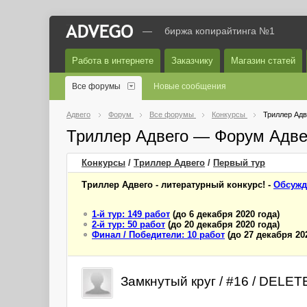
—
биржа копирайтинга №1
Работа в интернете
Заказчику
Магазин статей
Все форумы
Новые сообщения
Адвего
Форум
Все форумы
Конкурсы
Триллер Адв
Триллер Адвего — Форум Адве
Конкурсы
/
Триллер Адвего
/
Первый
тур
Триллер Адвего - литературный конкурс! -
Обсужд
1-й тур: 149 работ
(до 6 декабря 2020 года)
2-й тур: 50 работ
(до 20 декабря 2020 года)
Финал / Победители: 10 работ
(до 27 декабря 20
Замкнутый круг / #16 / DELE