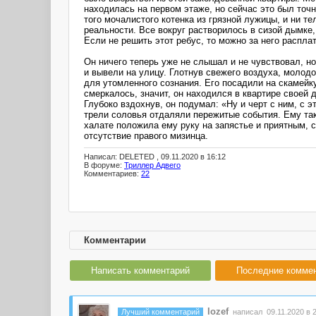
находилась на первом этаже, но сейчас это был точ
того мочалистого котенка из грязной лужицы, и ни 
реальности. Все вокруг растворилось в сизой дымке,
Если не решить этот ребус, то можно за него расплат
Он ничего теперь уже не слышал и не чувствовал, н
и вывели на улицу. Глотнув свежего воздуха, молод
для утомленного сознания. Его посадили на скамейк
смеркалось, значит, он находился в квартире своей 
Глубоко вздохнув, он подумал: «Ну и черт с ним, с 
трели соловья отдаляли пережитые события. Ему так
халате положила ему руку на запястье и приятным, с
отсутствие правого мизинца.
Написал: DELETED , 09.11.2020 в 16:12
В форуме:
Триллер Адвего
Комментариев:
22
Комментарии
Написать комментарий
Последние комме
Iozef
Лучший комментарий
написал 09.11.2020 в 2