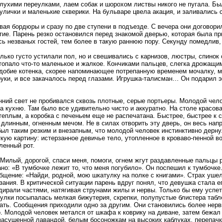
глухими переулками, лаем собак и шорохом листвы никого не пугала. Б
улички и маленькие скверики. На бульваре цвела акация, и заливались 
вая бордюры и сразу по две ступени в подъезде. С вечера они договори
тие. Парень резко остановился перед знакомой дверью, которая была пр
сь незваных гостей, тем более в такую раннюю пору. Секунду помедлив,
ько густо устилали пол, но и свешивались с карнизов, люстры, спинок с
утопало что-то маленькое и жалкое. Кончиками пальцев, слегка дрожащ
одобие котенка, скорее напоминающее потрепанную временем мочалку, м
 руки, и все закачалось перед глазами. Игрушка-талисман… Он подарил э
ний свет не пробивался сквозь плотные, серые портьеры. Молодой чело
на кухню. Там было все удивительно чисто и аккуратно. На столе красов
еплым, а коробка с печеньем еще не распечатана. Быстрее, быстрее к с
 длинным, огненным мечом. Не в силах отворить эту дверь, он весь нап
л таким резким и внезапным, что молодой человек инстинктивно дернул
кую картину: истерзанное девичье тело, утопленное в кроваво-пенной в
ленный рот.
Милый, дорогой, спаси меня, помоги, огнем жгут раздавленные пальцы р
но: «В тумбочке лежит то, что меня погубило». Он поспешил к тумбочке
щение: «Найди, родной, мою шкатулку на полке с книгами». Страх ушел 
ния. В критической ситуации парень вдруг понял, что девушка стала ег
тдирали частями, натягивая струнами жилы и нервы. Только бы ему успе
тулки посыпалась мелкая бижутерия, скрепки, полупустые блистера табл
елать. Сообщения приходили одно за другим. Они становились более нер
 Молодой человек метался от шкафа к коврику на диване, затем бежал к
 засушенной лавандой, белым босоножкам на высоких каблуках, перепачк