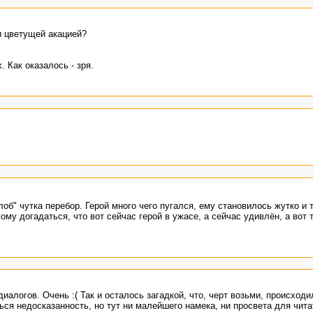
 цветущей акацией?
 Как оказалось - зря.
об" чутка перебор. Герой много чего пугался, ему становилось жутко и т
му догадаться, что вот сейчас герой в ужасе, а сейчас удивлён, а вот 
иалогов. Очень :( Так и осталось загадкой, что, черт возьми, происходи
ься недосказанность, но тут ни малейшего намека, ни просвета для чит