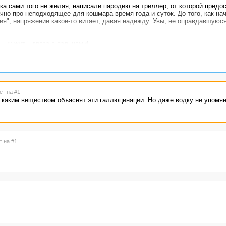
ка сами того не желая, написали пародию на триллер, от которой предо
ачно про неподходящее для кошмара время года и суток. До того, как на
ия", напряжение какое-то витает, давая надежду. Увы, не оправдавшуюс
 - ж-жуть, глаза с пальцами!
ными" - занервничаешь, когда до пальцев на зубах добрались. А пока 
, в телефоне печатала... ногами.
пачканных грязью и навозом" - всё ясно, подруга ГГ работает дояркой.
ет на #1
ытия должны объясняться реалистично, значит, он под ЛСД?
, каким веществом объяснят эти галлюцинации. Но даже водку не упомян
т на #1