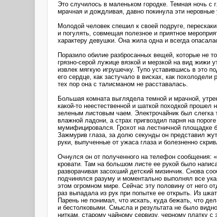
Это случилось в маленьком городке. Темная ночь с 
мрачная и дождливая, давно покинула эти неровные 
Молодой человек спешил к своей подруге, перескаки
и погулять, совмещая полезное и приятное мероприя
характеру девушки. Она жила одна и всегда опасала
Поразило обилие разбросанных вещей, которые не тол
грязно-серой лужице вязкой и мерзкой на вид жижи 
извлек мягкую игрушечку. Тупо уставившись в это п
его сердце, как застучало в висках, как похолодели
тех пор она с талисманом не расставалась.
Большая комната выглядела темной и мрачной, утрен
какой-то неестественной и шаткой походкой прошел 
зеленым листовым чаем. Электрочайник был слегка т
влажной ладони, а страх пригвоздил парня на пороге
мумифицировался. Грохот на лестничной площадке бы
Зажмурив глаза, за долю секунды он представил жут
руки, выпученные от ужаса глаза и болезненно скрив
Очнулся он от полученного на телефон сообщения: «
кровати. Там на большом листе ее рукой было написа
разворачивая засохший детский мизинчик. Снова сооб
подчинялся разуму и моментально выполнял все указа
этом огромном мире. Сейчас эту половину от него о
раз выпадала из рук при попытке ее открыть. Из шка
Парень не понимал, что искать, куда бежать, что д
и бестолковыми. Смысла и результата не было видно.
ниткам, старому чайному сервизу, черному платку с