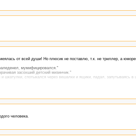
еялась от всей души! Но плюсик не поставлю, т.к. не триллер, а юморес
 заледенел, мумифицировался."
орачивая засохший детский мизинчик."
 и шкатулки, спотыкался через вешалки и ящики, падал, запутываясь в
а: «Испугался, потерялся, попался?"
одого человека.