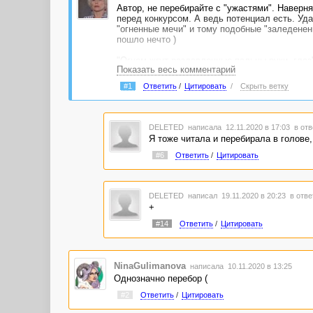
Автор, не перебирайте с "ужастями". Наверня
перед конкурсом. А ведь потенциал есть. Уд
"огненные мечи" и тому подобные "заледенен
пошло нечто )
"Огнем жгут раздавленные пальцы руки, глаз"
Показать весь комментарий
"Они становились более нервными и болезнен
#1
Ответить
/
Цитировать
/
Скрыть ветку
рук, девушка была спокойной и расслабленной
"белым босоножкам на высоких каблуках, пере
DELETED
написала 12.11.2020 в 17:03
в отв
Так, срочно, чего накурился ваш герой? Соб
Я тоже читала и перебирала в голове
#6
Ответить
/
Цитировать
DELETED
написал 19.11.2020 в 20:23
в отве
+
#14
Ответить
/
Цитировать
NinaGulimanova
написала 10.11.2020 в 13:25
Однозначно перебор (
#2
Ответить
/
Цитировать