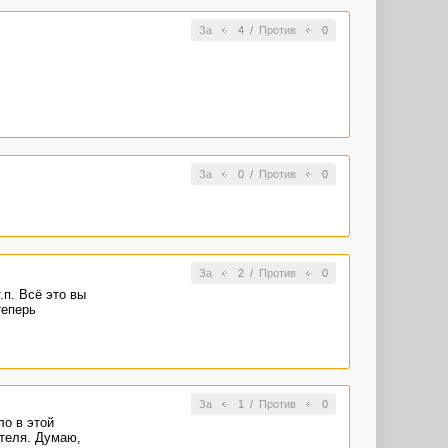
За
4
/
Против
0
За
0
/
Против
0
За
2
/
Против
0
.п. Всё это вы
теперь
За
1
/
Против
0
ло в этой
ателя. Думаю,