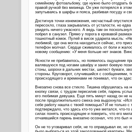
семейному фотоальбому, где нужно было отодрать б
правой ручкой без мизинца. Он уже потерялся в это
запутываясь в шарфы и пояса, разбивая посуду и св
Достигнув точки изнеможения, несчастный опустился 
пересохло, глаза закрывались от усталости, но едва
увидеть ничего ужасного. А ведь там он поскользнул
побрел в санузел. Прямо у порога в кровавой размазн
тошнотный комок. Пулей в висок ударила мысль: «Не
любимой, где она могла находиться сейчас, кто при
телефон молчал. Сердце сжималось от боли и жалос
новому сообщению: «У меня больше нет знаков. Вино
Ясности не прибавилось, но появилось ощущение при
валявшуюся под ногами швабру и занял боевую позиц
стоны, шорохи в дальних местах, шелест бумаги, зво
стороны. Круговорот, случившийся с сообщениями, т
происходящего и временами не понимал, что он здес
Внезапно снова все стихло. Тишина обрушилась на н
кнопку связи, с трудом пересилив себя, парень усл
его любимая девушка. Еще пять минут назад он не на
после продолжительного смеха она выдохнула: «Испу
себе работу нашла с твоей помощью? И не только с 
подтверждало, что здесь кто-то уже метался, что-то 
силах понять происходящее и поверить, что его мил
отчаявшийся парень внезапно осознал, что это был н
Он не то уговаривал себя, не то оправдывал ее, но 
было выбраться из этой заколдованной квартиры. Мет