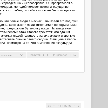
 безраздельно и бесповоротно. Он превратился в
а-колодца, молодой человек потерял ощущение
ететь от любви, от себя и от своей беспомощности.
т.
 вошли белые люди в масках. Они взяли его под руки
ый день, хотя мысли были тяжелыми и неподъемными
ение, предложили бутылочку воды. На улице уже
-таки первый этаж старого трехэтажного здания.
езнакомых людей, сладость запаха акации и звонкие
увствовать биение своего сердца. Женщина в белом
рил, несмотря на то, что в мгновение ока увидел
Нравится
1
/
Не нравится
57
За
7
/
Против
0