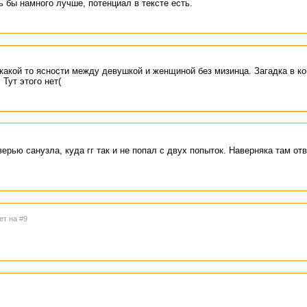
ь бы намного лучше, потенциал в тексте есть.
какой то ясности между девушкой и женщиной без мизинца. Загадка в к
Тут этого нет(
ерью санузла, куда гг так и не попал с двух попыток. Наверняка там от
ет на #9