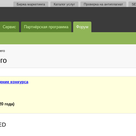
Биржа маркетинга
Каталог услуг
Проверка на антиплагиат
SE
Сервис
Партнёрская программа
Форум
его
го
ение конкурса
20 года)
TED