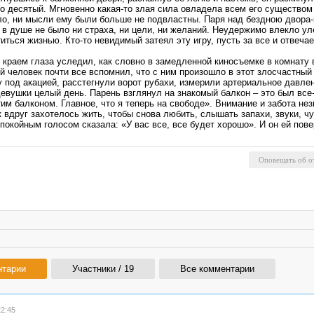
но десятый. Мгновенно какая-то злая сила овладела всем его существом
тело, ни мысли ему были больше не подвластны. Паря над бездною двор
 в душе не было ни страха, ни цели, ни желаний. Неудержимо влекло ул
иться жизнью. Кто-то невидимый затеял эту игру, пусть за все и отвечае
о краем глаза уследил, как словно в замедленной киносъемке в комнату
ой человек почти все вспомнил, что с ним произошло в этот злосчастн
у под акацией, расстегнули ворот рубахи, измерили артериальное давл
девушки целый день. Парень взглянул на знакомый балкон – это был все
этим балконом. Главное, что я теперь на свободе». Внимание и забота н
 вдруг захотелось жить, чтобы снова любить, слышать запахи, звуки, ч
покойным голосом сказала: «У вас все, все будет хорошо». И он ей пове
нтарии
Участники / 19
Все комментарии
2:45