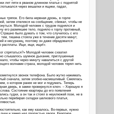
ки лет пяти в рваном длинном платье с поднятой
 спотыкался через вешалки и ящики, падал,
ных тряпок. Его била нервная дрожь, в горле
ной, затем отвлекся на сообщение, сбежал, чтобы не
ернуться. Молодой человек с трудом поднялся и
учу его размякшее тело, подняло к горлу противный,
 Страшно было думать о том, что случилось с его
тем, тишина стояла уже в течение десяти минут,
ей и несуразиц, поэтому он даже обрадовался
р расплаты. Ищи, ищи, ищи!».
 мог спрятаться?» Молодой человек схватил
оянно слышалось шумное дыхание, приглушенные
лкало, чтобы через минуту навалиться с другой
ющего волнами страха, молодой человек терял нить
м взметнулся звонок телефона. Было жутко нажимать
селый сначала, затем злобно-насмешливый. Смеялась
ем, о котором ранее не мог и подумать. Теперь
дная дверь, в замке провернулся ключ. – Хорошую я
 слова. Состояние квартиры до его появления
лись гудки, а он так и стоял в неуклюжей позе, не в
ально перебирая складки шелкового платья,
елявостью.
мостоятельно, как ему казалось. Во-первых, нужно
 руки и замер над пропастью двора. Квартира