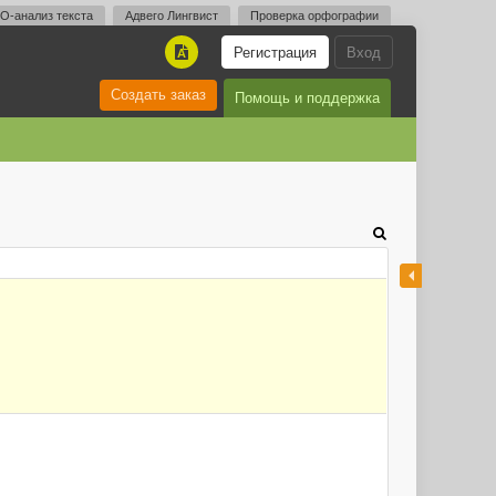
O-анализ текста
Адвего Лингвист
Проверка орфографии
Регистрация
Вход
A
Создать заказ
Помощь и поддержка