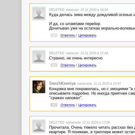
DELETED
написал 10.11.2020 в 16:04
Куда делась зима между дождливой осенью и
И да, со штампами перебор.
Дочитывал уже на остатках морально-волевых.
#3
Ответить
/
Цитировать
DELETED
написал 10.11.2020 в 17:42
Странно, не очень интересно
#4
Ответить
/
Цитировать
SanzhKseniya
написала 11.11.2020 в 10:47
Концовка мне понравилась, но с эмоциями "в л
описываете подробно. Но иногда приятнее само
"сражен наповал".
#5
Ответить
/
Цитировать
DELETED
написала 12.11.2020 в 17:06
Прочитала. Очень тяжело читать рассказ без д
квартире. Я понимаю, в триллере может остат