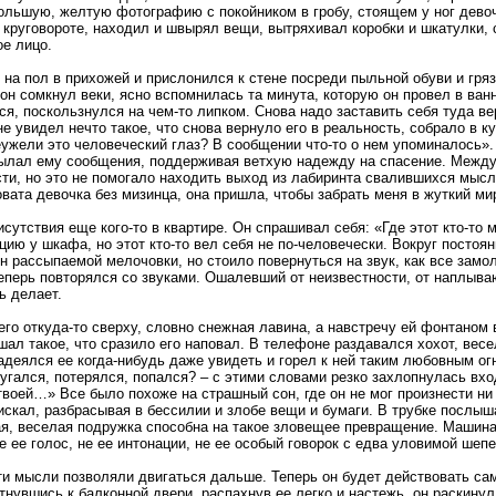
ольшую, желтую фотографию с покойником в гробу, стоящем у ног девоч
м круговороте, находил и швырял вещи, вытряхивал коробки и шкатулки,
ое лицо.
на пол в прихожей и прислонился к стене посреди пыльной обуви и гряз
 он сомкнул веки, ясно вспомнилась та минута, которую он провел в ван
ся, поскользнулся на чем-то липком. Снова надо заставить себя туда в
е увидел нечто такое, что снова вернуло его в реальность, собрало в к
ужели это человеческий глаз? В сообщении что-то о нем упоминалось».
сылал ему сообщения, поддерживая ветхую надежду на спасение. Между 
ти, но это не помогало находить выход из лабиринта свалившихся мысл
вата девочка без мизинца, она пришла, чтобы забрать меня в жуткий ми
сутствия еще кого-то в квартире. Он спрашивал себя: «Где этот кто-то
ию у шкафа, но этот кто-то вел себя не по-человечески. Вокруг пост
н рассыпаемой мелочовки, но стоило повернуться на звук, как все замо
еперь повторялся со звуками. Ошалевший от неизвестности, от наплыва
ь делает.
его откуда-то сверху, словно снежная лавина, а навстречу ей фонтано
ышал такое, что сразило его наповал. В телефоне раздавался хохот, ве
деялся ее когда-нибудь даже увидеть и горел к ней таким любовным огн
гался, потерялся, попался? – с этими словами резко захлопнулась вхо
твоей…» Все было похоже на страшный сон, где он не мог произнести ни
искал, разбрасывая в бессилии и злобе вещи и бумаги. В трубке послыша
ая, веселая подружка способна на такое зловещее превращение. Машин
е ее голос, не ее интонации, не ее особый говорок с едва уловимой шеп
эти мысли позволяли двигаться дальше. Теперь он будет действовать са
нувшись к балконной двери, распахнув ее легко и настежь, он раскинул