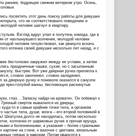
ыло раннее, бодрящее свежим ветерком утро. Осень,
соловьи.
лись посвятить этот день поиску работы для девушки
иоткрыта, что не соответствовало поведению и
 молодой человек шагнул в квартиру.
тульев. Взгляд вдруг упал в полутень комода, где в
ими от нахлынувшего волнения, молодой человек
олодой человек почувствовал, как рвануло вскачь
того котенка своей девушке несколько лет назад, и с
век бестолково закружил между ее углами, а затем
ались праздничные чашки, сухие, но с засыпанным
анузлу, быстрее. Вот уже дверная ручка прилипла к
рягся, словно закоченел, словно заледенел,
 за дверную ручку и поневоле оказался в санузле.
оде ярко-голубой ванны, беспомощно раскинутые
уки, глаз… Записку найди на кровати». Он побежал к
. Грязный сверток вывалился из дверцы,
куда-то в самые крайние точки тела, а организм
о частью тела, души, мозга – его второй половиной в
ть! Шкатулка долго не находилась, потом несколько
еток, колпачки от шариковых ручек и прочая ерунда.
вными и болезненными, а указания – более странными
 картине на стене, к вазочке с цветами, вязальным
анных грязью и навозом. Потом рванулся к