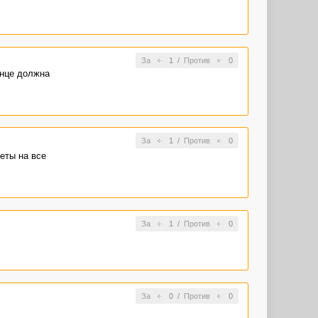
За
1
/
Против
0
онце должна
За
1
/
Против
0
веты на все
За
1
/
Против
0
За
0
/
Против
0