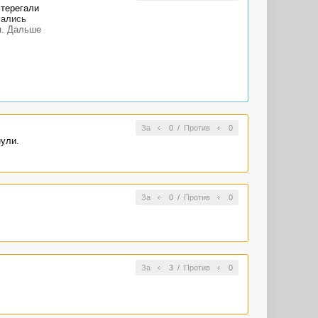
стерегали
чались
я. Дальше
давили пальцы
За
0
/
Против
0
ули.
За
0
/
Против
0
За
3
/
Против
0