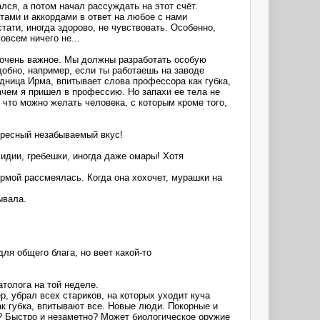
лся, а потом начал рассуждать на этот счёт.
отами и аккордами в ответ на любое с нами
стати, иногда здорово, не чувствовать. Особенно,
овсем ничего не...
о очень важное. Мы должны разработать особую
добно, например, если ты работаешь на заводе
удница Ирма, впитывает слова профессора как губка,
чем я пришел в профессию. Но запахи ее тела не
 что можно желать человека, с которым кроме того,
тересный незабываемый вкус!
мидии, гребешки, иногда даже омары! Хотя
Ирмой рассмеялась. Когда она хохочет, мурашки на
ывала.
ля общего блага, но веет какой-то
атолога на той неделе.
р, убрал всех стариков, на которых уходит куча
ак губка, впитывают все. Новые люди. Покорные и
ь? Быстро и незаметно? Может биологическое оружие