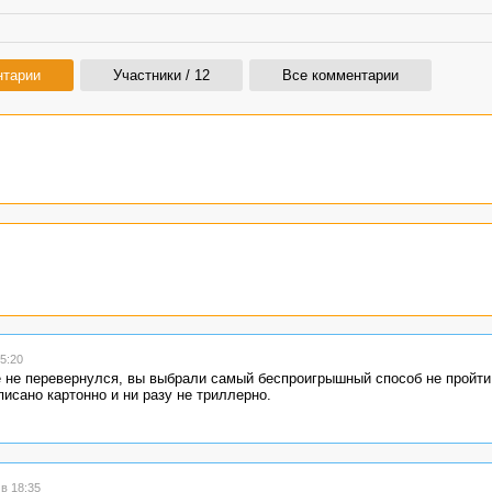
нтарии
Участники / 12
Все комментарии
5:20
 не перевернулся, вы выбрали самый беспроигрышный способ не пройти 
исано картонно и ни разу не триллерно.
в 18:35