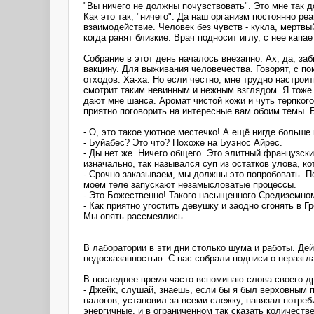
"Вы ничего не должны почувствовать". Это мне так д
Как это так, "ничего". Да наш организм постоянно р
взаимодействие. Человек без чувств - кукла, мертвый
когда ранят близкие. Врач подносит иглу, с нее капа
Собрание в этот день началось внезапно. Ах, да, з
вакцину. Для выживания человечества. Говорят, с п
отходов. Ха-ха. Но если честно, мне трудно настрои
смотрит таким невинным и нежным взглядом. Я тоже 
дают мне шанса. Аромат чистой кожи и чуть терпкого
приятно поговорить на интересные вам обоим темы. 
- О, это такое уютное местечко! А ещё нигде больше
- Буйабес? Это что? Похоже на Буэнос Айрес.
- Ды нет же. Ничего общего. Это элитный французски
изначально, так назывался суп из остатков улова, к
- Срочно заказываем, мы должны это попробовать. По
моем теле запускают незамысловатые процессы.
- Это Божественно! Такого насыщенного Средиземном
- Как приятно угостить девушку и заодно сгонять в Г
Мы опять рассмеялись.
В лаборатории в эти дни столько шума и работы. Дей
недосказанностью. С нас собрали подписи о неразгла
В последнее время часто вспоминаю слова своего дру
- Джейк, слушай, знаешь, если бы я был верховным п
налогов, установил за всеми слежку, навязал потреб
энергичные, и в ограниченном так сказать количест