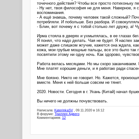
точечного действия? Чтобы все просто потихоньку п
- Ну нет, твоя философия не для меня. Наверное, я 
воспоминания.
- А ещё знаешь, почему человек такой сложный? Поче
потребляли. И побольше. Без разбора. И совокуплял
- Блин, вот почему я с тобой столько лет дружу, а! Ч
Ирма стояла в дверях и ухмылялась, в ее глазах бег
Я понял, что надо делать. Чая не будет. Я наспех за
может даже слишком жгучие, кажется она ждала, как
кожа, мои грубые мощные пальцы, все это было так г
посвятили этому ни одну ночь. Как здорово, чувство
Работа велась месяцами. Но мы скоро заканчиваем. 
Мне платят хорошие деньги, и я работаю ради спасен
Мне боязно. Никто не говорит. Но. Кажется, произош
вместе. Меня к ней больше совсем не тянет.
2020. Новости. Сегодня в г. Ухань (Китай) начал буш
Вы ничего не должны почувствовать.
Написала:
KaterinkaSV
, 09.11.2020 в 16:12
В форуме:
Триллер Адвего
Комментариев:
12