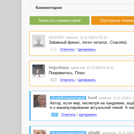
Комментарии
Написать комментарий
Последние комме
DELETED
написал 11.11.2020 в 01:13
Забавный финал, легко читалос. Спасибо)
#1
Ответить
/
Цитировать
begushaya
написала 11.11.2020 в 11:41
Понравилось. Плюс.
#2
Ответить
/
Цитировать
Iozef
Лучший комментарий
написал 11.11.2020 в 1
Автор, если мир, несмотря на пандемию, ещё
я о манипулировании актуальной темой. А нап
#3
Ответить
/
Цитировать
ulka86
Лучший комментарий
написала 11.11.2020 