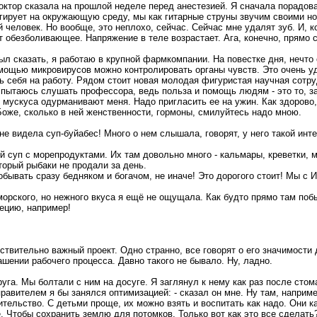
октор сказала на прошлой неделе перед анестезией. Я сначала порадова
еагирует на окружающую среду, мы как гитарные струны звучим своими н
 человек. Но вообще, это неплохо, сейчас. Сейчас мне удалят зуб. И, к
ет обезболивающее. Напряжение в теле возрастает. Ага, конечно, прямо с
абыл сказать, я работаю в крупной фармкомпании. На повестке дня, нечт
омощью микровирусов можно контролировать органы чувств. Это очень у
ть себя на работу. Рядом стоит новая молодая фигуристая научная сотр
пытаюсь слушать профессора, ведь польза и помощь людям - это то, за
 мускуса одурманивают меня. Надо пригласить ее на ужин. Как здорово,
Боже, сколько в ней женственности, гормоны, смилуйтесь надо мною.
 не видела суп-буйабес! Много о нем слышала, говорят, у него такой ин
й суп с морепродуктами. Их там довольно много - кальмары, креветки, 
оторый рыбаки не продали за день.
бывать сразу бедняком и богачом, не иначе! Это дорогого стоит! Мы с 
орского, но нежного вкуса я ещё не ощущала. Как будто прямо там поб
рецию, например!
ствительно важный проект. Одно странно, все говорят о его значимости д
шении рабочего процесса. Давно такого не бывало. Ну, ладно.
га. Мы болтали с ним на досуге. Я заглянул к нему как раз после стом
равителем я бы занялся оптимизацией: - сказал он мне. Ну там, наприме
ительство. С детьми проще, их можно взять и воспитать как надо. Они к
ве. Чтобы сохранить землю для потомков. Только вот как это все сделат