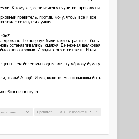
мли. К тому же, если исчезнут чувства, пропадут и
рховный правитель, против. Хочу, чтобы все и все
 на земле останутся лучшие.
жейк?"
гка дрожало. Ее поцелуи были такие страстные, быть
вновь останавливались, смакуя. Ее нежная шелковая
 было неповторимо. И ради этого стоит жить. И мы
ещены. Тем более мы подписали эту чёртову бумагу.
или, твари! А ещё, Ирма, кажется мы не сможем быть
ие обоняния и вкуса.
Нравится
8
/
Не нравится
69