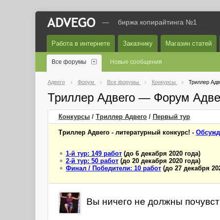
—
биржа копирайтинга №1
Работа в интернете
Заказчику
Магазин статей
Все форумы
Новые сообщения
Адвего
Форум
Все форумы
Конкурсы
Триллер Адв
Триллер Адвего — Форум Адве
Конкурсы
/
Триллер Адвего
/
Первый
тур
Триллер Адвего - литературный конкурс! -
Обсужд
1-й тур: 149 работ
(до 6 декабря 2020 года)
2-й тур: 50 работ
(до 20 декабря 2020 года)
Финал / Победители: 10 работ
(до 27 декабря 20
Вы ничего не должны почувств