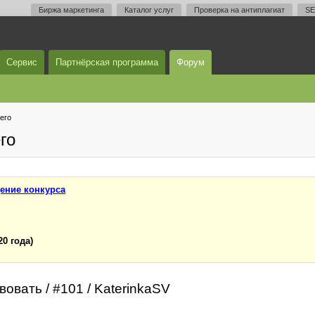
Биржа маркетинга
Каталог услуг
Проверка на антиплагиат
SE
Сервис
Партнёрская программа
Форум
его
го
ение конкурса
20 года)
овать / #101 / KaterinkaSV