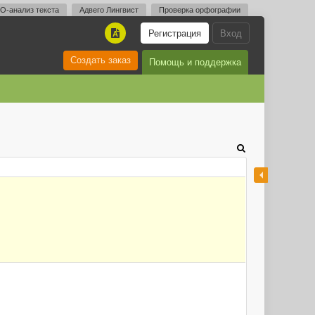
O-анализ текста
Адвего Лингвист
Проверка орфографии
Регистрация
Вход
A
Создать заказ
Помощь и поддержка