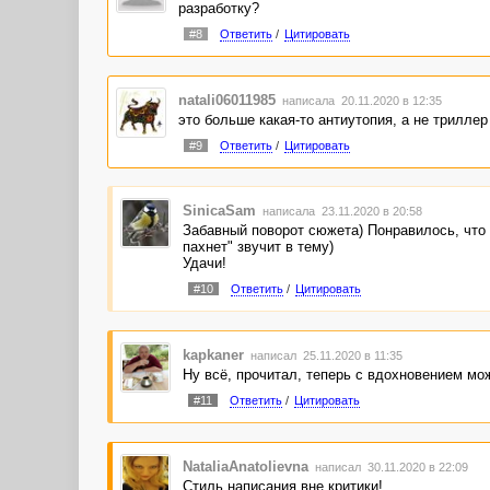
разработку?
#8
Ответить
/
Цитировать
natali06011985
написала 20.11.2020 в 12:35
это больше какая-то антиутопия, а не триллер
#9
Ответить
/
Цитировать
SinicaSam
написала 23.11.2020 в 20:58
Забавный поворот сюжета) Понравилось, что а
пахнет" звучит в тему)
Удачи!
#10
Ответить
/
Цитировать
kapkaner
написал 25.11.2020 в 11:35
Ну всё, прочитал, теперь с вдохновением мо
#11
Ответить
/
Цитировать
NataliaAnatolievna
написал 30.11.2020 в 22:09
Стиль написания вне критики!