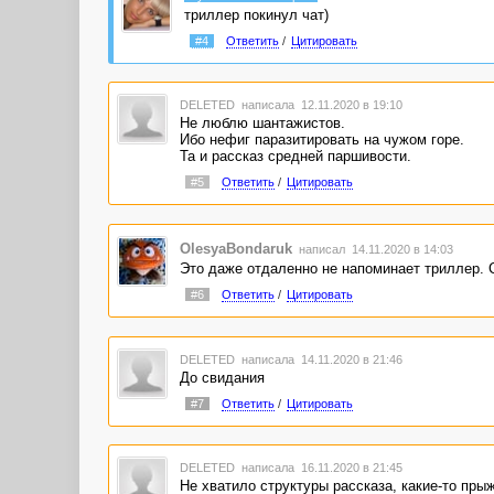
триллер покинул чат)
#4
Ответить
/
Цитировать
DELETED
написала 12.11.2020 в 19:10
Не люблю шантажистов.
Ибо нефиг паразитировать на чужом горе.
Та и рассказ средней паршивости.
#5
Ответить
/
Цитировать
OlesyaBondaruk
написал 14.11.2020 в 14:03
Это даже отдаленно не напоминает триллер. 
#6
Ответить
/
Цитировать
DELETED
написала 14.11.2020 в 21:46
До свидания
#7
Ответить
/
Цитировать
DELETED
написала 16.11.2020 в 21:45
Не хватило структуры рассказа, какие-то пры