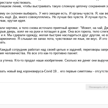
ерестали чувствовать.
слишком ленив, чтобы выстраивать такую сложную цепочку сохранения зе
му он склонен выбирать. У него эмоции есть. И органы чувств. Я, как ве
ись ещё. Да, много совокуплялись. Но лучше без чувств. И лучше пусть
увак, крутая идея.
али чертики, а тело снова источало приятный аромат: "Может, на чай, Д
крыв дверь, взял ее на руки и потащил в дом. Она вся горела, тело сле
 и я. Мы сдирали одежду, желая быстрее насладиться друг другом, но 
армонично. Я слышал ее запах пота, чувствовал ее язык, ее вкус. И это
вать.
Каждый сотрудник работал над своей целью и задачей, переговоры запр
ия человечества. Но все это как-то противно пахнет.
ла утечка. Кто-то продал наше изобретение. Сколько же денег они выруч
евать новый вид короновируса-Covid 19... его первые симптомы - отсутств