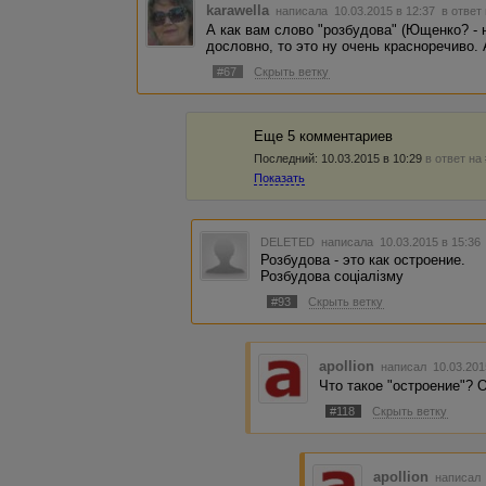
karawella
написала 10.03.2015 в 12:37
в ответ
А как вам слово "розбудова" (Ющенко? - н
дословно, то это ну очень красноречиво.
#67
Скрыть ветку
Еще 5 комментариев
Последний:
10.03.2015 в 10:29
в ответ на
Показать
DELETED
написала 10.03.2015 в 15:3
Розбудова - это как остроение.
Розбудова соціалізму
#93
Скрыть ветку
apollion
написал 10.03.201
Что такое "остроение"? 
#118
Скрыть ветку
apollion
написал 