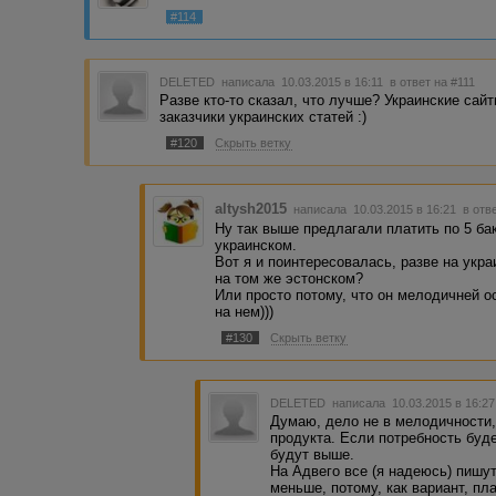
#114
DELETED
написала 10.03.2015 в 16:11
в ответ на #111
Разве кто-то сказал, что лучше? Украинские сай
заказчики украинских статей :)
#120
Скрыть ветку
altysh2015
написала 10.03.2015 в 16:21
в отв
Ну так выше предлагали платить по 5 бак
украинском.
Вот я и поинтересовалась, разве на укр
на том же эстонском?
Или просто потому, что он мелодичней 
на нем)))
#130
Скрыть ветку
DELETED
написала 10.03.2015 в 16:2
Думаю, дело не в мелодичности,
продукта. Если потребность буд
будут выше.
На Адвего все (я надеюсь) пишут 
меньше, потому, как вариант, пла