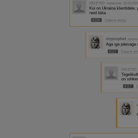
DELETED
написала 10.03.201
Kui on Ukraina klientidele,
neid täita.
#109
Скрыть ветку
mrprophet
написа
Aga iga päevaga se
#112
Скрыть ве
DELETED
Tegelikul
on rohke
#117