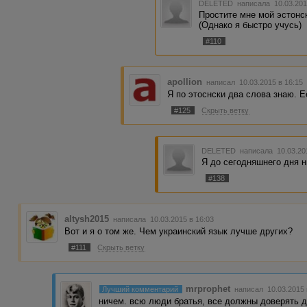
DELETED
написала 10.03.201
Простите мне мой эстонск
(Однако я быстро учусь)
#110
apollion
написал 10.03.2015 в 16:1
Я по этоснски два слова знаю. Ee
#125
Скрыть ветку
DELETED
написала 10.03.20
Я до сегодняшнего дня ни
#138
altysh2015
написала 10.03.2015 в 16:03
Вот и я о том же. Чем украинский язык лучше других?
#111
Скрыть ветку
mrprophet
Лучший комментарий
написал 10.03.2015
ничем. всю люди братья, все должны доверять д