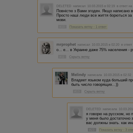
DELETED
написал 10.03.2015 в 02:19
в ответ на
Повністю з Вами згоден. Якщо написано ві
Просто наші люди все життя борються за 
мови.
#10
Показать ветку - 1 ответ
mrprophet
написал 10.03.2015 в 02:20
в ответ
о... е... в Украине даже 75% населения -
#11
Скрыть ветку
Melindy
написала 10.03.2015 в 02:3
Владеет языком куда больший пр
быть число говорящих...))
#13
Скрыть ветку
DELETED
написала 10.03.201
я говорю на русском, но п
у меня было достаточно з
вас должны знать. как ин
#23
Показать ветку - 3 от