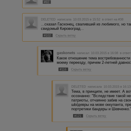
#92
DELETED
написала 10.03.2015 в 15:52
в ответ на #38
...сказал Гасконец, сваливший из любимого, но т
свидомый Кировоград...
#102
Скрыть ветку
gaskonets
написал 10.03.2015 в 16:08
в ответ
Какое отношение тема востребованности 
моему переезду, причем 2-летней давнос
#116
Скрыть ветку
DELETED
написала 10.03.2015 в 16:1
Тема, в принципе, не имеет. А в
осознанно: "Вследствие такой н
патриоты, отчаянно забив на св
шЫдевры на мове оккупанта, пре
портретики бандеры и Шевченко.
#121
Скрыть ветку