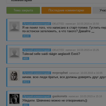
Комментарии
Тема закрыта
Последние комментарии
Учас
Лучший комментарий
DELETED
написал 10.03.2015 в 15:50
Я не понял того, что написано в старт-топике. Гуглить-
по-эстонски затележить, а что такого? Давайте
...
#100
Лучший комментарий
DELETED
написал 10.03.2015 в 15:25
Tulevad selle saidi räägin aeglaselt Eesti?
#89
mrprophet
Лучший комментарий
написал 10.03.2015 в 16:05
ничем. всю люди братья, все должны доверять друг друг
#114
gaskonets
Лучший комментарий
написал 10.03.2015 в 15:18
Убедили. Шевченко можно не отворачивать))
#88