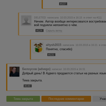
#137
DELETED
написала 10.03.2015 в 16:15
в ответ на #111
Ничем. Автор вообще интересовался востребован
вой подняли непонятно о чём.
#124
Скрыть ветку
altysh2015
написала 10.03.2015 в 16:21
в отв
Понятно, спасибо)
#131
Белоусов (advego)
написал 10.03.2015 в 16:31
Добрый день! В Адвего продаются статьи на разных язык
Тема закрыта.
#140
Тема закрыта
Последние комментарии
Учас