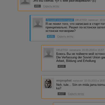
Это Вы сейчас тут с кем разговаривали? (с)
#95
Скрыть ветку
Лучший комментарий
DELETED
написал 10.0
Я не понял того, что написано в старт-то
принципиально. Решил по-эстонски зателе
эстонски поговорим?
#100
Скрыть ветку
DELETED
написала 10.03.2015 в 15:5
Боюсь Вы не поймете мой эстонск
Die Verfassung der Soviet Union gar
Arbeit, Bildung und Erhollung
#106
mrprophet
написал 10.03.2015 в 15:
Noh, tule... Siin on mida jama toim
ka?
#107
Скрыть ветку