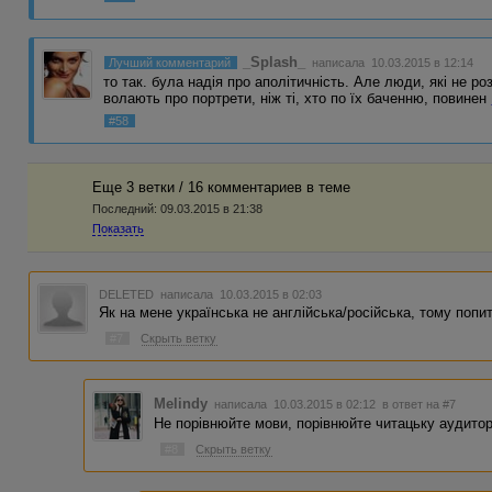
_Splash_
Лучший комментарий
написала 10.03.2015 в 12:14
то так. була надiя про аполiтичнiсть. Але люди, якi не 
волають про портрети, нiж тi, хто по їх баченню, повинен
#58
Еще 3 ветки / 16 комментариев в темe
Последний:
09.03.2015 в 21:38
Показать
DELETED
написала 10.03.2015 в 02:03
Як на мене українська не англійська/російська, тому попи
#7
Скрыть ветку
Melindy
написала 10.03.2015 в 02:12
в ответ на #7
Не порiвнюйте мови, порiвнюйте читацьку аудиторi
#8
Скрыть ветку