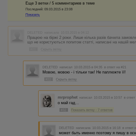
Еще 3 ветки / 5 комментариев в темe
Последний:
09.03.2015 в 23:08
Показать
DELETED
написала 10.03.2015 в 04:12
Працюю на біржі 2 роки. Лише кілька разів бачила замовле
що не користуються попитом статті, написані на нашій мел
#21
Скрыть ветку
DELETED
написал 10.03.2015 в 04:35
в ответ на #21
Мовою, мовою - і тільки так! Не паплюжте її!
#22
Скрыть ветку
mrprophet
написал 10.03.2015 в 10:57
в ответ
о май гад...
#32
Показать ветку - 7 ответов
DELETED
написала 10.03.2015 в 16:18
в ответ 
может быть именно поэтому я пишу в осн