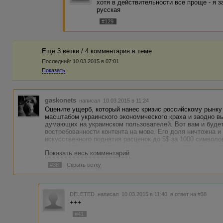
хотя в действительности все проще - я 
русская
#129
Еще 3 ветки / 4 комментария в темe
Последний:
10.03.2015 в 07:01
Показать
gaskonets
написал 10.03.2015 в 11:24
Оцените ущерб, который нанес кризис российскому рынку 
масштабом украинского экономического краха и заодно в
думающих на украинском пользователей. Вот вам и буде
востребованности контента на мове. Его доля ничтожна и
искусственного поднятия расценок до 5$ за 1000 символов
денег, чтобы существенно изменить общую статистику, ка
Показать весь комментарий
поддержку курса национальной валюты.
#38
Скрыть ветку
Вследствие такой несправедливости гениальные авторы-п
свидомость, вынуждены ваять свои шЫдевры на мове окк
стене портретики бандеры и Шевченко.
DELETED
написал 10.03.2015 в 11:40
в ответ на #38
Не думаю, что в ближайшее время что-то изменится в это
+++
#41