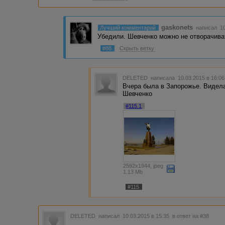
gaskonets
Лучший комментарий
написал 10
Убедили. Шевченко можно не отворачива
#88
Скрыть ветку
DELETED
написала 10.03.2015 в 16:0
Вчера была в Запорожье. Видел
Шевченко
#115.1
2592x1944, jpeg
1.13 Mb
#115
DELETED
написал 10.03.2015 в 15:35
в ответ на #38