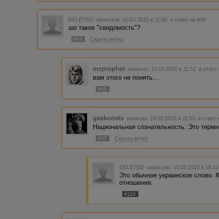
DELETED
написала 10.03.2015 в 11:50
в ответ на #38
шо такое "свидомость"?
#44
Скрыть ветку
mrprophet
написал 10.03.2015 в 11:52
в ответ
вам этого не понять...
#45
gaskonets
написал 10.03.2015 в 11:53
в ответ 
Национальная сознательность. Это терми
#47
Скрыть ветку
DELETED
написала 10.03.2015 в 16:1
Это обычное украинское слово. 
отношения.
#119