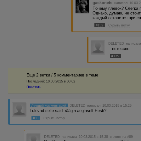
gaskonets
написал 10.03.2
Почему плевок? Слегка 
Однако, думаю, не стоит
каждый останется при св
#132
Скрыть ветку
DELETED
написала
...естессно...
#135
Еще 2 ветки / 5 комментариев в темe
Последний:
10.03.2015 в 08:02
Показать
Лучший комментарий
DELETED
написал 10.03.2015 в 15:25
Tulevad selle saidi räägin aeglaselt Eesti?
#89
Скрыть ветку
DELETED
написала 10.03.2015 в 15:38
в ответ на #89