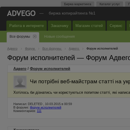
Биржа маркетинга
Каталог услуг
П
—
биржа копирайтинга №1
Работа в интернете
Заказчику
Магазин статей
Сервис
Все форумы
Новые сообщения
Адвего
Форум
Все форумы
Адвего
Форум исполнителей
Форум исполнителей — Форум Адвег
Адвего
/
Форум исполнителей
Чи потрібні веб-майстрам статті на ук
Хотілось би дізнатись чи користуються попитом статті, які написа
Написал: DELETED , 10.03.2015 в 00:59
В форуме:
Форум исполнителей
Комментариев:
111