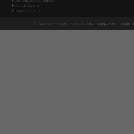
Партнерская программа
Новости Адвего
Сервисы Адвего
© Адвего — биржа контента №1. Копирайтинг, рерайти