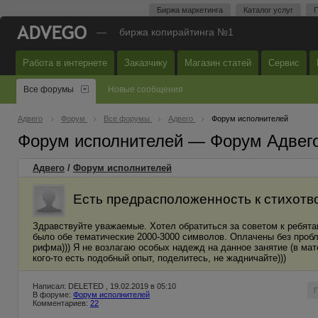
Биржа маркетинга
Каталог услуг
П
—
биржа копирайтинга №1
Работа в интернете
Заказчику
Магазин статей
Сервис
Все форумы
Новые сообщения
Адвего
Форум
Все форумы
Адвего
Форум исполнителей
Форум исполнителей — Форум Адвег
Адвего
/
Форум исполнителей
Есть предрасположенность к стихот
Здравствуйте уважаемые. Хотел обратиться за советом к ребятам
было обе тематические 2000-3000 символов. Оплачены без пробле
рифма))) Я не возлагаю особых надежд на данное занятие (в ма
кого-то есть подобный опыт, поделитесь, не жадничайте)))
Написал: DELETED , 19.02.2019 в 05:10
В форуме:
Форум исполнителей
Комментариев:
22