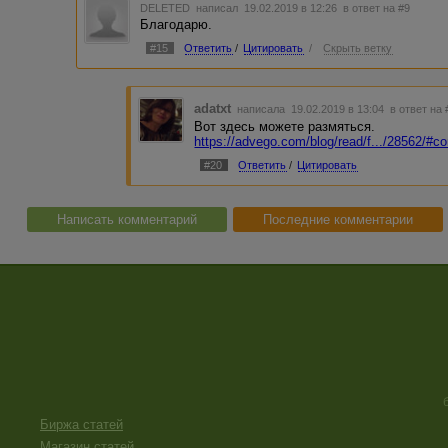
DELETED
написал 19.02.2019 в 12:26
в ответ на #9
Благодарю.
#15
Ответить
/
Цитировать
/
Скрыть ветку
adatxt
написала 19.02.2019 в 13:04
в ответ на 
Вот здесь можете размяться.
https://advego.com/blog/read/f.../28562/
#20
Ответить
/
Цитировать
Написать комментарий
Последние комментарии
Биржа статей
Магазин статей