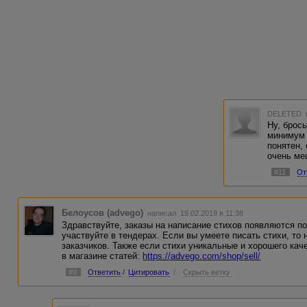
DELETED
Ну, брось
минимум 
понятен,
очень ме
#11
От
Белоусов (advego)
написал 19.02.2019 в 11:38
Здравствуйте, заказы на написание стихов появляются по
участвуйте в тендерах. Если вы умеете писать стихи, то
заказчиков. Также если стихи уникальные и хорошего кач
в магазине статей:
https://advego.com/shop/sell/
#9
Ответить
/
Цитировать
/
Скрыть ветку