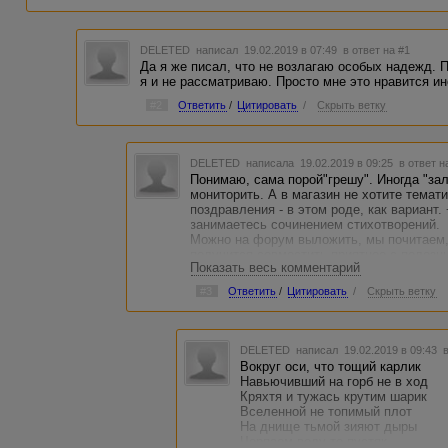
DELETED
написал 19.02.2019 в 07:49
в ответ на #1
Да я же писал, что не возлагаю особых надежд. П
я и не рассматриваю. Просто мне это нравится ин
#2
Ответить
/
Цитировать
/
Скрыть ветку
DELETED
написала 19.02.2019 в 09:25
в ответ н
Понимаю, сама порой"грешу". Иногда "зал
мониторить. А в магазин не хотите тема
поздравления - в этом роде, как вариант.
занимаетесь сочинением стихотворений.
Можно на форум выложить, мы почитаем, 
получится совместить приятное с полез
Показать весь комментарий
встречается не так часто. Я не про класс
#3
Ответить
/
Цитировать
/
Скрыть ветку
DELETED
написал 19.02.2019 в 09:43
Вокруг оси, что тощий карлик
Навьючивший на горб не в ход
Кряхтя и тужась крутим шарик
Вселенной не топимый плот
На днище тьмой зияют дыры
Черпаем воду-то пустяк