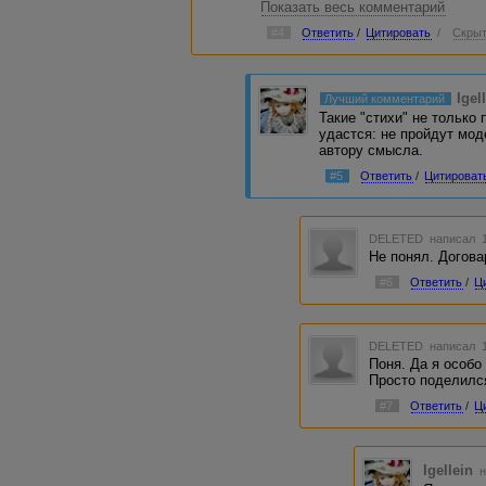
Показать весь комментарий
Ведь на плоту в спасенье данно
Свет мироздания не иссяк
#4
Ответить
/
Цитировать
/
Скрыт
Венец творения... Гений жизни...
На трон вознесший свой умок
Однажды спасшего миссии
Себя поставить выше смог
Igel
Лучший комментарий
Не видишь ты своё бессилие
Такие "стихи" не только 
Самопровозглашённый бог.....
удастся: не пройдут мод
автору смысла.
)))))))))))))))))))))))))))))) )))))))
#5
Ответить
/
Цитироват
DELETED
написал 1
Не понял. Догова
#6
Ответить
/
Ц
DELETED
написал 1
Поня. Да я особо
Просто поделился
#7
Ответить
/
Ц
Igellein
н