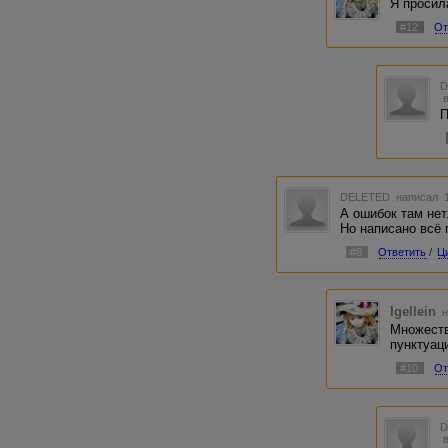
Я просил
#12
От
П
DELETED
написал 1
А ошибок там нет
Но написано всё 
#8
Ответить
/
Ц
Igellein
н
Множеств
пунктуац
#10
От