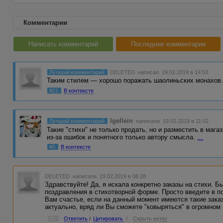
Комментарии
Написать комментарий
Последние комментарии
Лучший комментарий
DELETED
написал 19.02.2019 в 14:53
Таким стилем — хорошо поражать шаолиньских монахов. У
#21
В контексте
Igellein
Лучший комментарий
написала 19.02.2019 в 11:02
Такие "стихи" не только продать, но и разместить в маг
из-за ошибок и понятного только автору смысла.
...
#5
В контексте
DELETED
написала 19.02.2019 в 06:28
Здравствуйте! Да, я искала конкретно заказы на стихи. Б
поздравления в стихотворной форме. Просто введите в по
Вам счастье, если на данный момент имеются такие заказ
актуально, вряд ли Вы сможете "ковыряться" в огромном 
#1
Ответить
/
Цитировать
/
Скрыть ветку