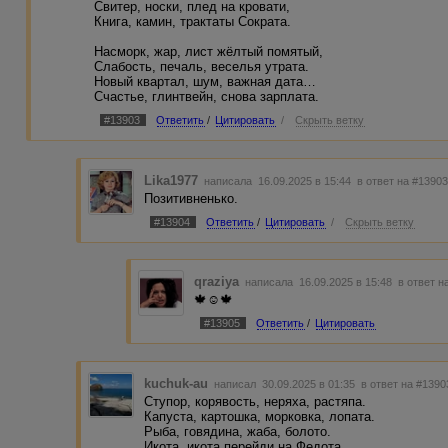
Свитер, носки, плед на кровати,
Книга, камин, трактаты Сократа.
Насморк, жар, лист жёлтый помятый,
Слабость, печаль, веселья утрата.
Новый квартал, шум, важная дата…
Счастье, глинтвейн, снова зарплата.
#13903
Ответить
/
Цитировать
/
Скрыть ветку
Lika1977
написала 16.09.2025 в 15:44
в ответ на #1390
Позитивненько.
#13904
Ответить
/
Цитировать
/
Скрыть ветку
qraziya
написала 16.09.2025 в 15:48
в ответ н
🍁☺️🍁
#13905
Ответить
/
Цитировать
kuchuk-au
написал 30.09.2025 в 01:35
в ответ на #1390
Ступор, корявость, неряха, растяпа.
Капуста, картошка, морковка, лопата.
Рыба, говядина, жаба, болото.
Икота, икота перейди на Федота.