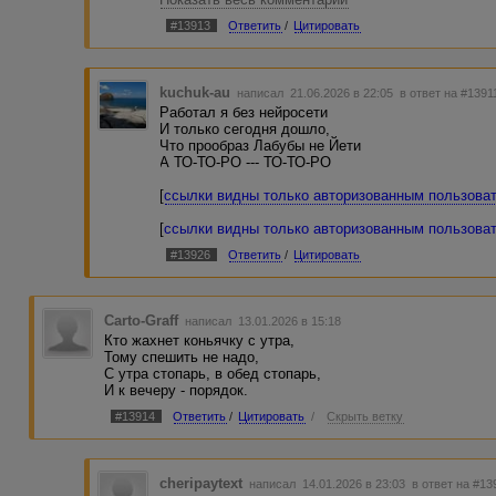
Писать на стенах интернета
Населенье с интеллектом
Увы, мон шер, не мудрено.
#13913
Ответить
/
Цитировать
Превращается в лабубы.
Вы напишите как "соседи"
Так что брось сомненья эти,
Или как хотите. Вот Вам мёд.
Поскорее выбирай день
И вливайся в нейросети…
Хочу поделиться услышанным и увиденным тво
kuchuk-au
написал 21.06.2026 в 22:05
в ответ на #1391
В бочке яда мёд не наёден…
Работал я без нейросети
Не знаю какими интеллектами орудовали "Ваши х
И только сегодня дошло,
понравились три трека: Важна лищь степень искр
Что прообраз Лабубы не Йети
Самоуправление, а не самодержавие. [
ссылки ви
А ТО-ТО-РО --- ТО-ТО-РО
пользователям
]
[
ссылки видны только авторизованным пользова
[
ссылки видны только авторизованным пользова
[
ссылки видны только авторизованным пользова
оригинал, конечно, хоть и не понятен, но более и
авторизованным пользователям
]
#13926
Ответить
/
Цитировать
Carto-Graff
написал 13.01.2026 в 15:18
Кто жахнет коньячку с утра,
Тому спешить не надо,
С утра стопарь, в обед стопарь,
И к вечеру - порядок.
#13914
Ответить
/
Цитировать
/
Скрыть ветку
cheripaytext
написал 14.01.2026 в 23:03
в ответ на #13