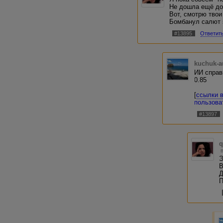
Не дошла ещё до
Вот, смотрю твои 
Бомбанул салют 
#13895
Ответит
kuchuk-a
ИИ справ
0.85
[
ссылки 
пользова
#13897
q
Э
В
Д
П