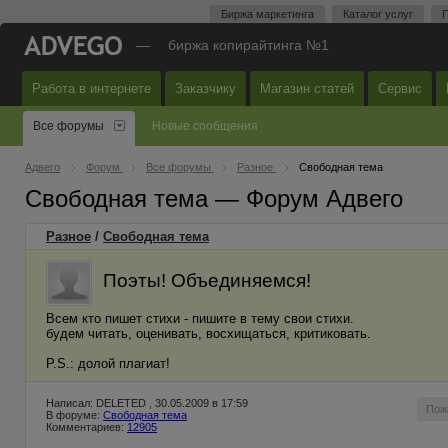
Биржа маркетинга
Каталог услуг
П
—
биржа копирайтинга №1
Работа в интернете
Заказчику
Магазин статей
Сервис
Все форумы
Новые сообщения
Адвего
Форум
Все форумы
Разное
Свободная тема
Свободная тема — Форум Адвего
Разное
/
Свободная тема
Поэты! Объединяемся!
Всем кто пишет стихи - пишите в тему свои стихи.
будем читать, оценивать, восхищаться, критиковать.
P.S.: долой плагиат!
Написал: DELETED , 30.05.2009 в 17:59
Пож
В форуме:
Свободная тема
Комментариев:
12905