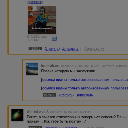
Тагил! - с балкона крики в час полночный
#13921.1
(Наверно, так Колумб кричал "Земля!").
С баулами чуть свет тропой челночной,
Забыв в прихожей сеть и якоря.
Все кадры, миражи и зарисовки
Плывут по волнам памяти, туманные слегка,
Кружатся облетевшею листвою,
Лишь не мелеет времени река.
640x630, jpeg
77.9 Kb
#13921
Ответить
/
Цитировать
/
Скрыть ветку
kuchuk-au
написал 22.06.2026 в 23:13
в ответ на #1392
Поэзия которую мы заслужили
[
ссылки видны только авторизованным пользова
[
ссылки видны только авторизованным пользова
#13927
Ответить
/
Цитировать
AelitaLove-3
написал 07.06.2026 в 21:39
Ребят, а заказов стихотворных теперь нет совсем? Рань
прочим... Ккк тебе быть поэтам..?