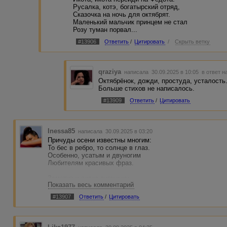
Русалка, котэ, богатырский отряд,
Сказочка на ночь для октябрят.
Маленький мальчик принцем не стал
Розу туман порвал...
#13906
Ответить
/
Цитировать
/
Скрыть ветку
qraziya
написала 30.09.2025 в 10:05
в ответ н
Октябрёнок, дожди, простуда, усталость
Больше стихов не написалось.
#13909
Ответить
/
Цитировать
Inessa85
написала 30.09.2025 в 03:20
Причуды осени известны многим:
То бес в ребро, то солнце в глаз.
Особенно, усатым и двуногим
Любителям красивых фраз.
Заметив у виска снежинку,
Показать весь комментарий
В иуду-зеркало смотрясь,
Меняет жинку и машинку,
#13907
Ответить
/
Цитировать
Попутно наступая в грязь.
Оно понятно.. осень всё же:
Святое бездорожье лиц;