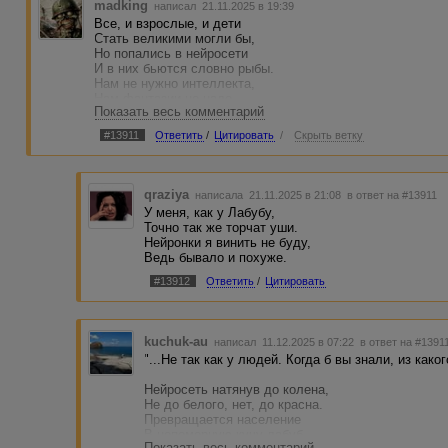
madking
написал 21.11.2025 в 19:39
Все, и взрослые, и дети
Стать великими могли бы,
Но попались в нейросети
И в них бьются словно рыбы.
Нам не нужно интеллекта,
Нам фантазии не надо,
Показать весь комментарий
Нейросетевая секта,
В бочке мёда капля яда.
#13911
Ответить
/
Цитировать
/
Скрыть ветку
Сочиняют поднатужась
Нейролирики вагоны,
Погружая в нейроужас
qraziya
написала 21.11.2025 в 21:08
в ответ на #13911
Мозга своего нейроны.
У меня, как у Лабубу,
Нет прекраснее на свете
Точно так же торчат уши.
Электронного парада!
Нейронки я винить не буду,
Нейросети! Нейросети!
Ведь бывало и похуже.
В бочке мёда ложка яда.
#13912
Ответить
/
Цитировать
Нет прекрасней и чудесней
Шанса стать великим сразу.
И под эти нейропесни
Атрофируется разум.
kuchuk-au
написал 11.12.2025 в 07:22
в ответ на #1391
Пусть работают машины,
"...Не так как у людей. Когда б вы знали, из каког
Людям подарив свободу!
Виртуальные вершины…
Нейросеть натянув до колена,
В бочке яда ложка мёда.
Не до белого, нет, до красна.
Превращается население
Нейросеть нам пишет тексты
В непомерную кучу лабуб.
И, от страха стиснув зубы,
Показать весь комментарий