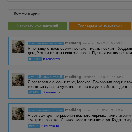
Комментарии
Написать комментарий
Последние комментарии
madking
Лучший комментарий
написал 09.02.2015 в 23:10
Я не пишу стихов своим носкам, Писать носкам - бездарн
дам, Хотя и в этом никакого прока. Пусть я слыву поэт
#10582
В контексте
madking
Лучший комментарий
написал 12.09.2017 в 13:36
Я растерял любовь к тебе, Москва. Похоронил под гнетом
теплится едва То чувство, что почти уже забыто. Где я 
#11437
В контексте
madking
Лучший комментарий
написал 13.12.2013 в 03:45
А вот вам для погрызения немного лирики... или литрики.
смотрю в окошко, И вижу вместо зимних стуж Куда-то л
#9497
В контексте