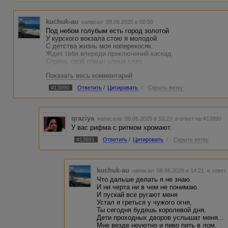
kuchuk-au
написал 08.06.2025 в 00:50
Под небом голубым есть город золотой
У курского вокзала стою я молодой.
С детства жизнь моя наперекосяк.
Ждет тебя впереди приключений каскад.
Спрячь свой обман улица слез.
Постой, паровоз!
Показать весь комментарий
О, еслиб мне хоть раз набраться сил.
Сбил тебя наш летчик Ли Си Цын.
#13890
Ответить
/
Цитировать
/
Скрыть ветку
Не помню как это называется, вот почти все в рифму, поч
Надо припев забабахать
qraziya
написала 08.06.2025 в 10:23
в ответ на #13890
У вас рифма с ритмом хромают.
Ля-ля-ля-ля-ля.
Третье сентября.
#13891
Ответить
/
Цитировать
/
Скрыть ветку
Давай газу.
Зеленый чай, тирамису.
kuchuk-au
написал 08.06.2025 в 14:21
в ответ
Что дальше делать я не знаю.
И ни черта ни в чем не понимаю.
И пускай все ругают меня
Устал я греться у чужого огня,
Ты сегодня будешь королевой дня,
Дети проходных дворов услышат меня...
Мне везде неуютно и пиво пить в лом.