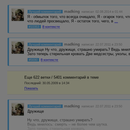
madking
Лучший комментарий
написал 02.08.2014 в 01:44
Я - обмылок того, что всегда очищало, Я - огарок того, ч
что людей просвещало, Я - остаток того, чего, в
...
#10353
В контексте
madking
Лучший комментарий
написал 22.07.2011 в 23:50
Дружище Ну что, дружище, страшно умирать? Ведь мнило
Зато теперь стерильная кровать Две медсестры, уколы, 
#5690
В контексте
Еще 622 ветки / 5401 комментарий в темe
Последний:
30.05.2009 в 14:34
Показать
madking
Лучший комментарий
написал 22.07.2011 в 23:50
Дружище
Ну что, дружище, страшно умирать?
Ведь мнилось: смерть – не более чем шутка.
Зато теперь стерильная кровать