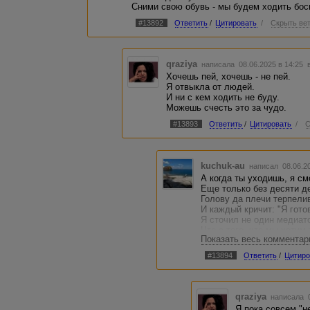
Сними свою обувь - мы будем ходить бос
#13892
Ответить
/
Цитировать
/
Скрыть ве
qraziya
написала 08.06.2025 в 14:25
Хочешь пей, хочешь - не пей.
Я отвыкла от людей.
И ни с кем ходить не буду.
Можешь счесть это за чудо.
#13893
Ответить
/
Цитировать
/
С
kuchuk-au
написал 08.06.2
А когда ты уходишь, я см
Еще только без десяти д
Голову да плечи терпели
И каждый кричит: "Я готов
Я сточил не один медиато
Что с того, что мы хотим
Показать весь комментар
На небе диск полной лун
Каждому яблоку - место 
#13894
Ответить
/
Цитиро
Завтра где-то в одной из
Но это не станет помехой
Ты знаешь теперь этот та
Стой! Опасная зона! Рабо
qraziya
написала 0
Я пока совсем "не