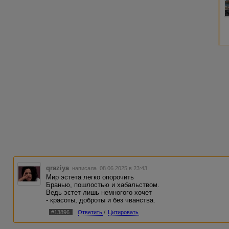
qraziya
написала 08.06.2025 в 23:43
Мир эстета легко опорочить
Бранью, пошлостью и хабальством.
Ведь эстет лишь немногого хочет
- красоты, доброты и без чванства.
#13896
Ответить
/
Цитировать