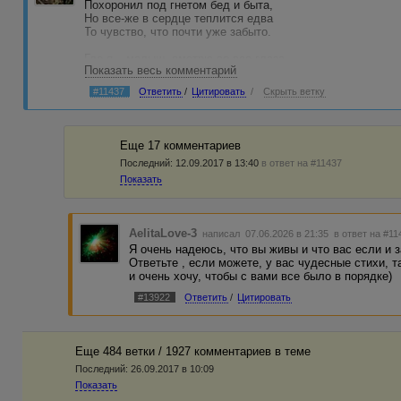
Похоронил под гнетом бед и быта,
Но все-же в сердце теплится едва
То чувство, что почти уже забыто.
Где я – малыш, смотрю во все глаза,
Показать весь комментарий
Без тяжких дум и прожитых лет груза,
А ты еще не средоточье зла,
#11437
Ответить
/
Цитировать
/
Скрыть ветку
А главный град Советского Союза!
Где я лелеял детские мечты
О полной славы доле космонавта.
Еще 17 комментариев
И я взрослел, и изменялась ты,
Последний:
12.09.2017 в 13:40
в ответ на #11437
И вот однажды наступило «завтра».
Показать
Ты перестала быть какой была.
Возможно прозвучит довольно глупо,
Но песни «купола-колокола»
Тебе теперь как макияж для трупа.
AelitaLove-3
написал 07.06.2026 в 21:35
в ответ на #11
Я очень надеюсь, что вы живы и что вас если и 
Вот на дворе уж двадцать первый век!
Ответьте , если можете, у вас чудесные стихи, т
Что вижу я со своего балкона?
и очень хочу, чтобы с вами все было в порядке)
Пятнадцать миллионов человек,
#13922
Ответить
/
Цитировать
А москвичей – не больше миллиона!
Стоит Москва! Великолепный град!
Жаль позолота оказалась ржавой.
Еще 484 ветки / 1927 комментариев в темe
И, если честно, я немного рад,
Что не дожил Есенин с Окуджавой.
Последний:
26.09.2017 в 10:09
Показать