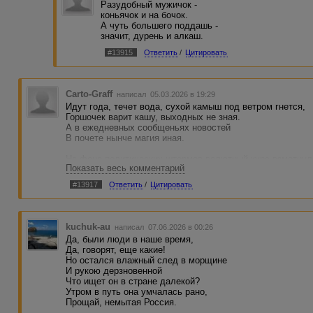
Разудобный мужичок -
коньячок и на бочок.
А чуть большего поддашь -
значит, дурень и алкаш.
#13915
Ответить
/
Цитировать
Carto-Graff
написал 05.03.2026 в 19:29
Идут года, течет вода, сухой камыш под ветром гнется,
Горшочек варит кашу, выходных не зная.
А в ежедневных сообщеньях новостей
В почете нынче магия иная.
На фоне политических штормов валютный курс взметнулс
Показать весь комментарий
И срок доставки писем вновь стал непомерно долог.
Фанаты группы N крушат витрины, упоровшись не по-детс
#13917
Ответить
/
Цитировать
А на дорогах гололёд и пробки, минус сорок.
У старого кирпичного особняка толпа и оживленье,
К парадному крыльцу большую вывеску несут.
kuchuk-au
написал 07.06.2026 в 00:26
И в пыльных окнах солнце отражается лениво.
Да, были люди в наше время,
Была здесь прежде почта, а теперь районный суд.
Да, говорят, еще какие!
Но остался влажный след в морщине
Грузинский хор поет "Давай закурим",
И рукою дерзновенной
Гитары звон развеет снов бесцветных миражи.
Что ищет он в стране далекой?
На лыжах Грека шпарит через реку,
Утром в путь она умчалась рано,
А кот учёный от мышей высокий терем сторожит.
Прощай, немытая Россия.