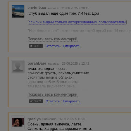
kuchuk-au
написал 20.06.2025 в 20:15
Ютуб выдал ещё один трек ИИ feat Цой
[
ссылки видны только авторизованным пользователям
]
"Нас больше нет" - этот трек не такой яркий как "И солн
улыбнул:
Показать весь комментарий
Я ем огурец, но тарелка пуста,
#13901
Ответить
/
Цитировать
Рука держит конец, набор слов неспроста.
Опустела земля, имена не видны,
Ночь идет сквозь меня, видна тень от луны.
Сочиняй что придет,
SarahBaer
написал 25.06.2025 в 12:42
Нам не понять,
зима. холодная пора .
В голове набор слов,
приносит грусть, печаль,смятение.
Важно в ритм попадать.
стоят там ёлки в облаках,
паря под небом божье света.
там вдаль виднеется река,
покрыта льдом в размер с колено.
Показать весь комментарий
где-то вдали гудят машины,
торопятся все вдоль движения.
#13902
Ответить
/
Цитировать
а так на улице прохладно , даже немного мрачновато.
но люди тут не унывают ,
а лишь ,«россия» называют.
с приходом матушки зимы,
qraziya
написала 16.09.2025 в 11:20
народ берёт все в свои руки.
Осень, пряная выпечка, ла́тте,
они считают нужным быть,
Слякоть, хандра, валериана и мята.
в объятиях ужасов зимы.