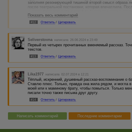
заполняя резонирующей тишиной второй смысл образа ле
после театральной постановки, которая впечатлила. Пос
чувства благодарности и какой-то беспомощности в его п
Показать весь комментарий
Переосмысление темы расставания добавило новых оттен
Не будь этих параллелей, текст остался бы письмом себе,
#12
Ответить
/
Цитировать
Seliverstovna
написала 26.06.2024 в 23:49
Первый из четырех прочитанных вменяемый рассказ. Точ
текстов.
#13
Ответить
/
Цитировать
Lika1977
написала 02.07.2024 в 12:21
Тёплый, искренний, душевный рассказ-воспоминание о ба
Ставлю плюс. Только, правда она жила рядом, и могла в
моей или к маминому брату, чтобы помыться. Только ме
писали точно также письма друг другу.
#14
Ответить
/
Цитировать
Написать комментарий
Последние комментарии