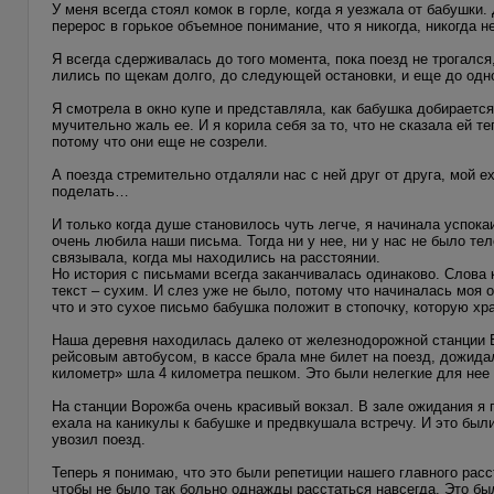
У меня всегда стоял комок в горле, когда я уезжала от бабушки.
перерос в горькое объемное понимание, что я никогда, никогда н
Я всегда сдерживалась до того момента, пока поезд не трогался
лились по щекам долго, до следующей остановки, и еще до од
Я смотрела в окно купе и представляла, как бабушка добираетс
мучительно жаль ее. И я корила себя за то, что не сказала ей т
потому что они еще не созрели.
А поезда стремительно отдаляли нас с ней друг от друга, мой е
поделать…
И только когда душе становилось чуть легче, я начинала успока
очень любила наши письма. Тогда ни у нее, ни у нас не было т
связывала, когда мы находились на расстоянии.
Но история с письмами всегда заканчивалась одинаково. Слова
текст – сухим. И слез уже не было, потому что начиналась моя 
что и это сухое письмо бабушка положит в стопочку, которую хр
Наша деревня находилась далеко от железнодорожной станции В
рейсовым автобусом, в кассе брала мне билет на поезд, дожидал
километр» шла 4 километра пешком. Это были нелегкие для нее
На станции Ворожба очень красивый вокзал. В зале ожидания я 
ехала на каникулы к бабушке и предвкушала встречу. И это были
увозил поезд.
Теперь я понимаю, что это были репетиции нашего главного расс
чтобы не было так больно однажды расстаться навсегда. Это бы