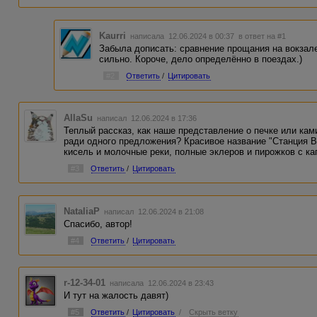
Kaurri
написала 12.06.2024 в 00:37
в ответ на #1
Забыла дописать: сравнение прощания на вокзале
сильно. Короче, дело определённо в поездах.)
#2
Ответить
/
Цитировать
AllaSu
написал 12.06.2024 в 17:36
Теплый рассказ, как наше представление о печке или кам
ради одного предложения? Красивое название "Станция В
кисель и молочные реки, полные эклеров и пирожков с кап
#3
Ответить
/
Цитировать
NataliaP
написал 12.06.2024 в 21:08
Спасибо, автор!
#4
Ответить
/
Цитировать
r-12-34-01
написала 12.06.2024 в 23:43
И тут на жалость давят)
#5
Ответить
/
Цитировать
/
Скрыть ветку