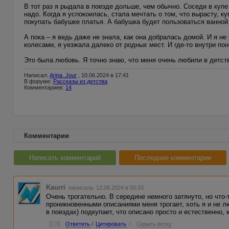
В тот раз я рыдала в поезде дольше, чем обычно. Соседи в купе
надо. Когда я успокоилась, стала мечтать о том, что вырасту, к
покупать бабушке платья. А бабушка будет пользоваться ванной 
А пока – я ведь даже не знала, как она добралась домой. И я не
колесами, я уезжала далеко от родных мест. И где-то внутри п
Это была любовь. Я точно знаю, что меня очень любили в детст
Написал:
Arina_Jour
, 10.06.2024 в 17:41
В форуме:
Рассказы из детства
Комментариев:
14
Комментарии
Написать комментарий
Последние комментарии
Kaurri
написала 12.06.2024 в 00:33
Очень трогательно. В середине немного затянуто, но что-
проникновенными описаниями меня трогает, хоть я и не л
в поездах) подкупает, что описано просто и естественно,
#1
Ответить
/
Цитировать
/
Скрыть ветку