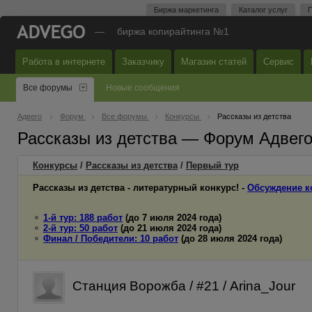
Биржа маркетинга
Каталог услуг
П
—
биржа копирайтинга №1
Работа в интернете
Заказчику
Магазин статей
Сервис
Все форумы
Новые сообщения
Адвего
Форум
Все форумы
Конкурсы
Рассказы из детства
Рассказы из детства — Форум Адвег
Конкурсы
/
Рассказы из детства
/
Первый
тур
Рассказы из детства - литературный конкурс! -
Обсуждение к
1-й тур: 188 работ
(до 7 июля 2024 года)
2-й тур: 50 работ
(до 21 июля 2024 года)
Финал / Победители: 10 работ
(до 28 июля 2024 года)
Станция Ворожба / #21 / Arina_Jour