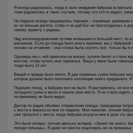
Я всегда радовалась, когда в зале ожидания бабушка встречала 
тоже радовалась в таких случаях, потому что кто-то видел, кака
На перроне всегда продавались пирожки – огромные, размером с 
их не меньше десяти, чтобы я не дай Бог не проголодалась в до
такому привету с родины.
Над железнодорожными путями возвышался большой мост, по ко
магазинов. Если до поезда было много времени, мы с бабушкой х
похоже на отчаяние – она готова была скупить всё, только бы я 
Однажды мы с ней приехали на вокзал, купили билет и стали жд
мостом, чтобы купить мне пирожных. Вещи у меня были тяжелые
тогда было 13 лет.
Вещей и правда было много. В две огромные сумки бабушка нагр
которое должно было пополнить коллекцию моего приданного. И 
Подошел поезд, а бабушки все не было. Я растерялась, но все ж
затащила сумки в вагон и нашла свое место. Я не стала сидеть 
по-прежнему не было видно.
Диктор по радио объявил отправление поезда, проводница попрос
с моста и бежала ко мне по перрону. Моя пожилая, полная бабуш
уже тронулся с места, когда бабушка всунула мне в руки эту ав
Это были эклеры, полная авоська эклеров. «Зачем так много, ба
поезде попьешь». Я даже не смогла поцеловать ее на прощанье 