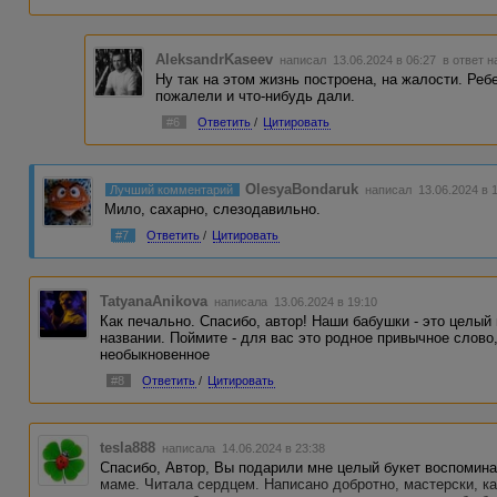
AleksandrKaseev
написал 13.06.2024 в 06:27
в ответ н
Ну так на этом жизнь построена, на жалости. Реб
пожалели и что-нибудь дали.
#6
Ответить
/
Цитировать
OlesyaBondaruk
Лучший комментарий
написал 13.06.2024 в 
Мило, сахарно, слезодавильно.
#7
Ответить
/
Цитировать
TatyanaAnikova
написала 13.06.2024 в 19:10
Как печально. Спасибо, автор! Наши бабушки - это целый
названии. Поймите - для вас это родное привычное слово,
необыкновенное
#8
Ответить
/
Цитировать
tesla888
написала 14.06.2024 в 23:38
Спасибо, Автор, Вы подарили мне целый букет воспоминан
маме. Читала сердцем. Написано добротно, мастерски, ка