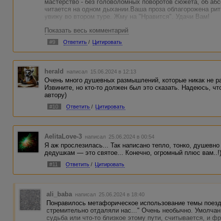
мастерство - без головоломных поворотов сюжета, об абс
читается на одном дыхании.Ваша проза облагорожена рит
увижу во втором туре. Жму на "Нравится". Удачи Вам!
Показать весь комментарий
#9
Ответить
/
Цитировать
herald
написал 15.06.2024 в 12:13
Очень много душевных размышлений, которые никак не ра
Извините, но кто-то должен был это сказать. Надеюсь, чт
автору)
#10
Ответить
/
Цитировать
AelitaLove-3
написал 25.06.2024 в 00:54
Я аж прослезилась... Так написано тепло, тонко, душевно
дедушкам — это святое... Конечно, огромный плюс вам..!
#11
Ответить
/
Цитировать
ali_baba
написал 25.06.2024 в 18:40
Понравилось метафорическое использование темы поезд
стремительно отдаляли нас..." Очень необычно. Умолчани
судьба или что-то близкое этому пути, считывается, и фр