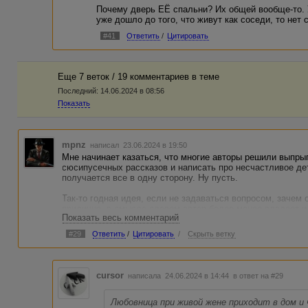
Почему дверь ЕЁ спальни? Их общей вообще-то. 
уже дошло до того, что живут как соседи, то не
#41
Ответить
/
Цитировать
Еще 7 веток / 19 комментариев в темe
Последний:
14.06.2024 в 08:56
Показать
mpnz
написал 23.06.2024 в 19:50
Мне начинает казаться, что многие авторы решили выпры
сюсипусечных рассказов и написать про несчастливое де
получается все в одну сторону. Ну пусть.
Так-то годная идея, если не задаваться вопросом, зачем 
прилично, в смысле словом автор более-менее владеет и
Показать весь комментарий
По логике тут уже отметили, мне еще бросилось в глаза,
#29
Ответить
/
Цитировать
/
Скрыть ветку
раньше, чем пошла в первый класс. Заранее наверное го
В финал верится с трудом. Любовница при живой жене при
однако ж не уходит! То есть героиню нашу они совсем за
cursor
написала 24.06.2024 в 14:44
в ответ на #29
какая-то еще предпосылка для такого финала, кроме нас
Плюс не поставлю, "спасибо" автору скажу.
Любовница при живой жене приходит в дом и