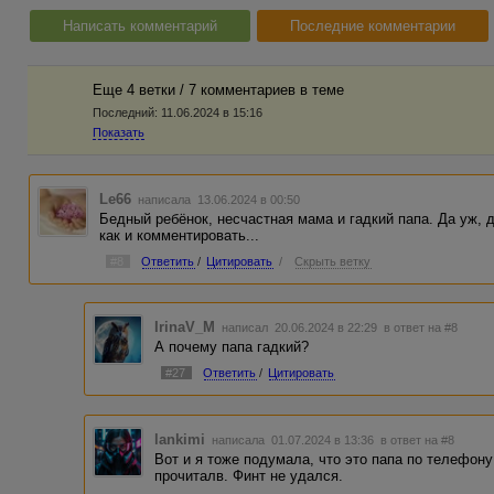
Написать комментарий
Последние комментарии
Еще 4 ветки / 7 комментариев в темe
Последний:
11.06.2024 в 15:16
Показать
Le66
написала 13.06.2024 в 00:50
Бедный ребёнок, несчастная мама и гадкий папа. Да уж, 
как и комментировать...
#8
Ответить
/
Цитировать
/
Скрыть ветку
IrinaV_M
написал 20.06.2024 в 22:29
в ответ на #8
А почему папа гадкий?
#27
Ответить
/
Цитировать
lankimi
написала 01.07.2024 в 13:36
в ответ на #8
Вот и я тоже подумала, что это папа по телефон
прочиталв. Финт не удался.