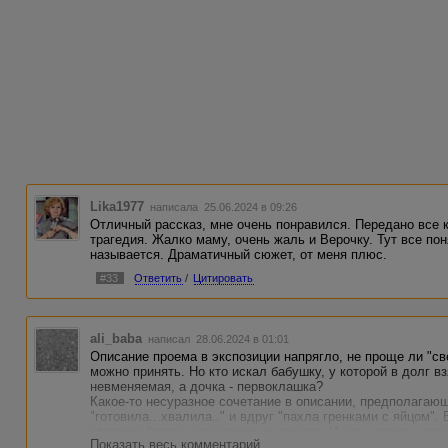
Lika1977
написала 25.06.2024 в 09:26
Отличный рассказ, мне очень понравился. Передано все к
трагедия. Жалко маму, очень жаль и Верочку. Тут все по
называется. Драматичный сюжет, от меня плюс.
#33
Ответить
/
Цитировать
ali_baba
написал 28.06.2024 в 01:01
Описание проема в экспозиции напрягло, не проще ли "све
можно принять. Но кто искал бабушку, у которой в долг в
невменяемая, а дочка - первоклашка?
Какое-то несуразное сочетание в описании, предполагаю
"готовила...хвалила.." и вдруг "пахла гренками с яйцом"
старшие братья, как козырь из рукава. И чуть позже - оте
Показать весь комментарий
жалостливого "Придется опять самой стирать форму" по