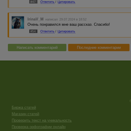
#47
Ответить
/
Цитировать
IrinaV_M
написал 29.07.2024 в 18:52
Очень понравился мне ваш рассказ. Спасибо!
#54
Ответить
/
Цитировать
Написать комментарий
Последние комментарии
Биржа статей
Магазин статей
Проверить текст на уникальность
Проверка орфографии онлайн