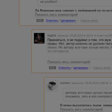
не уходит!
Да Верочкин муж говорит с любовницей по те-ле-ф
разговор, потому что супруг делает это, уже не з
Показать весь комментарий
говорит своей пассии: "Любимая, не переживай, у
#30
Ответить
/
Цитировать
/
Скрыть ветку
ней разведусь"
Вот мне странно. Неужели автор должен был напи
слышался приглушенный голос мужа. Это муж го
mpnz
написал 24.06.2024 в 20:04
в ответ на #3
находящейся в другом городе, по телефону!!! По
Признаться, я не подумал о том, что муж
увидеться живьем, а разлука была невыносимой. 
правы. Нет, автор конечно не должен писа
Мужу приходилось звонить своей возлюбленной 
плохо. Но автору все-таки лучше писать т
голос и обсудить их амурные дела, назначить да
его интересах.
Что, так было бы лучше? Понятнее? :) Я уже ржу в
Далеко не все читатели так прозорливы, 
разжеванности нужно писать рассказы, чтобы чит
Показать весь комментарий
матери, к примеру, я без вас тоже бы не
Скажите спасибо, что я, например, совсем не уме
спасибо и впредь учитывать, что таких п
такую хрень, что выше накатала. Зато всё было б
#31
Ответить
/
Цитировать
/
Скрыть ветку
единицы.
чесслово. :(
cursor
написала 25.06.2024 в 08:30
в
автору все-таки лучше писа
понимали, это в его интерес
Я резко высказалась выше, извин
полностью согласна. Как раз не 
Показать весь комментарий