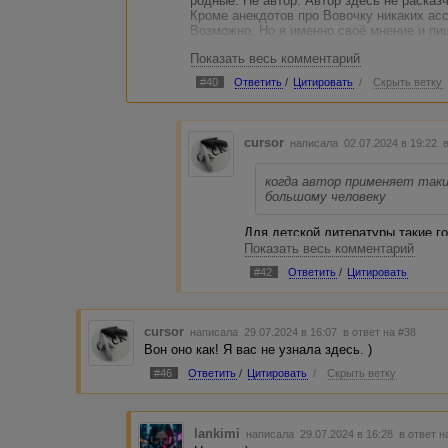
родные. Не автор. Автор здесь не расказ
Кроме анекдотов про Вовочку никаких ас
Возможно. Но я именно своё мнение и пи
Показать весь комментарий
Вашу мысль про то, что она ментально не
только запутал. Показалось сначала, что
#40
Ответить
/
Цитировать
/
Скрыть ветку
Потому как после звёздочек ничто не ука
после описываемых событий.
cursor
написала 02.07.2024 в 19:22
когда автор применяет таки
большому человеку
Для детской литературы такие г
совсем не редкость же. ) Вспом
Показать весь комментарий
муравьишек, воробушков... Или 
#42
Ответить
/
Цитировать
много.
А что некстати вдруг всплыл в п
и всё испортил — понимаю. )
cursor
написала 29.07.2024 в 16:07
в ответ на #38
Вон оно как! Я вас не узнала здесь. )
#46
Ответить
/
Цитировать
/
Скрыть ветку
lankimi
написала 29.07.2024 в 16:28
в ответ н