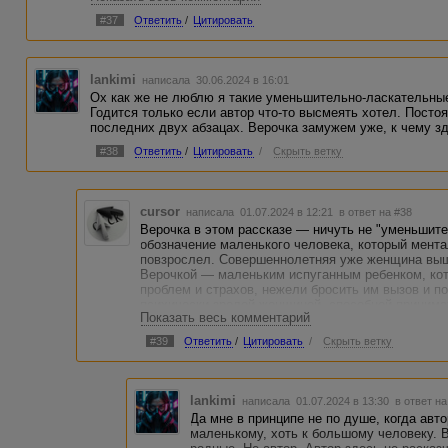
Развеялось..Хотя финальный туман с замахом на детекти
#37
Ответить
/
Цитировать
сферой догадок.
Нет, не произвело...
lankimi
написала 30.06.2024 в 16:01
Ох как же не люблю я такие уменьшительно-ласкательны
Годится только если автор что-то высмеять хотел. Постоя
последних двух абзацах. Верочка замужем уже, к чему зд
#38
Ответить
/
Цитировать
/
Скрыть ветку
cursor
написала 01.07.2024 в 12:21
в ответ на #38
Верочка в этом рассказе — ничуть не "уменьшите
обозначение маленького человека, который мента
повзрослел. Совершеннолетняя уже женщина выш
Верочкой — маленьким испуганным ребенком, кот
проблем и страхов, нежели бросить им вызов и по
психически зрелой женщиной, способной принима
Показать весь комментарий
#39
Ответить
/
Цитировать
/
Скрыть ветку
lankimi
написала 01.07.2024 в 13:30
в ответ на
Да мне в принципе не по душе, когда авт
маленькому, хоть к большому человеку. В