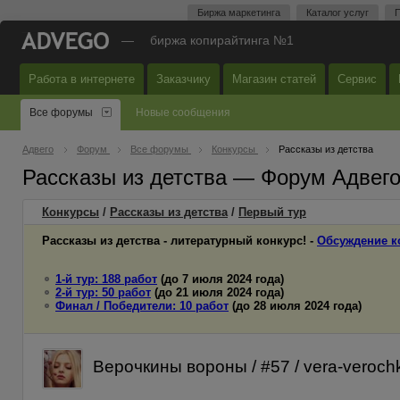
Биржа маркетинга
Каталог услуг
П
—
биржа копирайтинга №1
Работа в интернете
Заказчику
Магазин статей
Сервис
Все форумы
Новые сообщения
Адвего
Форум
Все форумы
Конкурсы
Рассказы из детства
Рассказы из детства — Форум Адвег
Конкурсы
/
Рассказы из детства
/
Первый
тур
Рассказы из детства - литературный конкурс! -
Обсуждение к
1-й тур: 188 работ
(до 7 июля 2024 года)
2-й тур: 50 работ
(до 21 июля 2024 года)
Финал / Победители: 10 работ
(до 28 июля 2024 года)
Верочкины вороны / #57 / vera-veroc