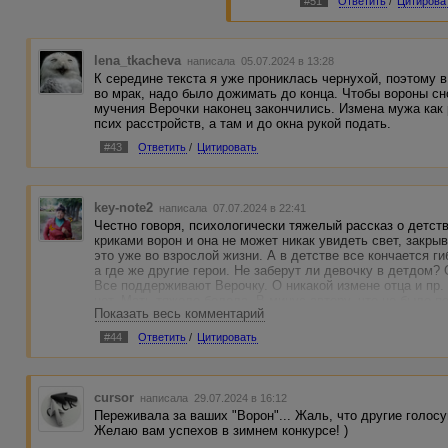
#51
Ответить
/
Цитирова
lena_tkacheva
написала 05.07.2024 в 13:28
К середине текста я уже прониклась чернухой, поэтому 
во мрак, надо было дожимать до конца. Чтобы вороны сн
мучения Верочки наконец закончились. Измена мужа как
псих расстройств, а там и до окна рукой подать.
#43
Ответить
/
Цитировать
key-note2
написала 07.07.2024 в 22:41
Честно говоря, психологически тяжелый рассказ о детст
криками ворон и она не может никак увидеть свет, закры
это уже во взрослой жизни. А в детстве все кончается г
а где же другие герои. Не заберут ли девочку в детдом? 
Все поддерживают Верочку. О никакой измене отца и пр. 
нет. Мать тяжело болела. В минус автору, что не было 
Показать весь комментарий
читатели начинают фантазировать, не понимая действия 
подробное описание событий.
#44
Ответить
/
Цитировать
cursor
написала 29.07.2024 в 16:12
Переживала за ваших "Ворон"... Жаль, что другие голос
Желаю вам успехов в зимнем конкурсе! )