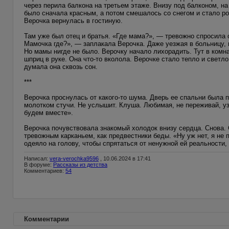
через перила балкона на третьем этаже. Внизу под балконом, на
было сначала красным, а потом смешалось со снегом и стало р
Верочка вернулась в гостиную.
Там уже был отец и братья. «Где мама?», — тревожно спросила 
Мамочка где?», — заплакала Верочка. Даже уезжая в больницу, 
Но мамы нигде не было. Верочку начало лихорадить. Тут в комн
шприц в руке. Она что-то вколола. Верочке стало тепло и светло
думала она сквозь сон.
***
Верочка проснулась от какого-то шума. Дверь ее спальни была 
молотком стучи. Не услышит. Клуша. Любимая, не переживай, узн
будем вместе».
Верочка почувствовала знакомый холодок внизу сердца. Снова. 
тревожным карканьем, как предвестники беды. «Ну уж нет, я не 
одеяло на голову, чтобы спрятаться от ненужной ей реальности, 
Написал:
vera-verochka9596
, 10.06.2024 в 17:41
В форуме:
Рассказы из детства
Комментариев:
54
Комментарии