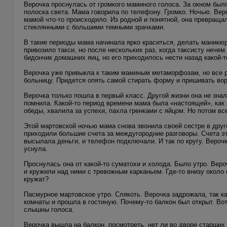
Верочка проснулась от громкого маминого голоса. За окном был
полоска света. Мама говорила по телефону. Громко. Ночью. Веро
мамой что-то происходило. Из родной и понятной, она превраща
стеклянными с большими темными зрачками.
В такие периоды мама начинала ярко краситься, делать маникюр,
привозило такси, но после нескольких раз, когда таксисту нече
бидончик домашних яиц, но его приходилось нести назад какой-то
Верочка уже привыкла к таким маминым метаморфозам, но все ра
больницу. Придется опять самой стирать форму и пришивать во
Верочка только пошла в первый класс. Другой жизни она не знал
помнила. Какой-то период времени мама была «настоящей», как 
обеды, хвалила за успехи, пахла гренками с яйцом. Но потом вс
Этой мартовской ночью мама снова звонила своей сестре в друго
приходили большие счета за междугородние разговоры. Счета э
высылала деньги, и телефон подключали. И так по кругу. Верочк
уснула.
Проснулась она от какой-то суматохи и холода. Было утро. Вер
и кружили над ними с тревожным карканьем. Где-то внизу около
кружат?
Пасмурное мартовское утро. Слякоть. Верочка задрожала, так ка
комнаты и прошла в гостиную. Почему-то балкон был открыт. Во
слышны голоса.
Верочка вышла на балкон, посмотреть, нет ли во дворе старших