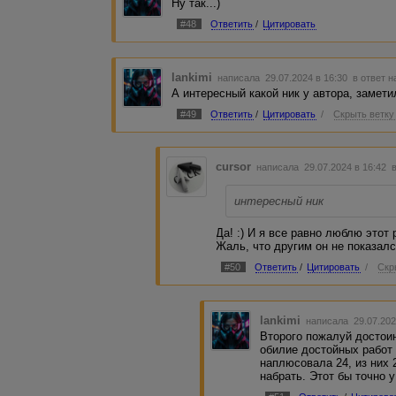
Ну так...)
#48
Ответить
/
Цитировать
lankimi
написала 29.07.2024 в 16:30
в ответ н
А интересный какой ник у автора, замети
#49
Ответить
/
Цитировать
/
Скрыть ветку
cursor
написала 29.07.2024 в 16:42
интересный ник
Да! :) И я все равно люблю этот р
Жаль, что другим он не показалс
#50
Ответить
/
Цитировать
/
Скр
lankimi
написала 29.07.202
Второго пожалуй достоин
обилие достойных работ 
наплюсовала 24, из них 
набрать. Этот бы точно у