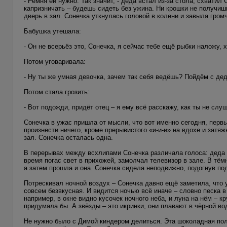
- Ремня ей нужно. Так значит, - деда встал из-за стола, схвати
капризничать – будешь сидеть без ужина. Ни крошки не получишь
дверь в зал. Сонечка уткнулась головой в колени и завыла гром
Бабушка утешала:
- Он не всерьёз это, Сонечка, я сейчас тебе ещё рыбки наложу,
Потом уговаривала:
- Ну ты же умная девочка, зачем так себя ведёшь? Пойдём с дед
Потом стала грозить:
- Вот подожди, придёт отец – я ему всё расскажу, как ты не слу
Сонечка в ужас пришла от мысли, что вот именно сегодня, первы
произнести ничего, кроме прерывистого «и-и-и» на вдохе и затя
зал. Сонечка осталась одна.
В перерывах между всхлипами Сонечка различала голоса: деда с
время погас свет в прихожей, замолчал телевизор в зале. В тё
а затем прошла и она. Сонечка сидела неподвижно, подогнув под
Потрескивал ночной воздух – Сонечка давно ещё заметила, что у
совсем безвкусная. И видится ночью всё иначе – словно песка 
например, в окне видно кусочек ночного неба, и луна на нём – к
придумала бы. А звёзды – это икринки, они плавают в чёрной во
Не нужно было с Димой киндером делиться. Эта шоколадная пол