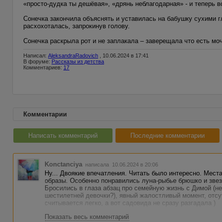
«просто-дудка ты дешёвая», «дрянь неблагодарная» - и теперь в
Сонечка закончила объяснять и уставилась на бабушку сухими 
расхохоталась, запрокинув голову.
Сонечка раскрыла рот и не заплакала – заверещала что есть мо
Написал:
AleksandraRadovich
, 10.06.2024 в 17:41
В форуме:
Рассказы из детства
Комментариев:
17
Комментарии
Написать комментарий
Последние комментарии
Konctanciya
написала 10.06.2024 в 20:06
Ну... Двоякие впечатления. Читать было интересно. Мест
образы. Особенно понравились луна-рыбье брюшко и звезд
Бросились в глаза абзац про семейную жизнь с Димой (
шестилетней девочки?), явный жалостливый момент, отсу
считывается легко, а вот садовида не сразу разгадала )
Показать весь комментарий