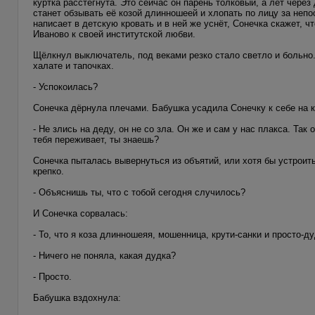
куртка расстёгнута. Это сейчас он парень толковый, а лет через
станет обзывать её козой длинношеей и хлопать по лицу за неп
написает в детскую кровать и в ней же уснёт, Сонечка скажет, ч
Иваново к своей институтской любви.
Щёлкнул выключатель, под веками резко стало светло и больно
халате и тапочках.
- Успокоилась?
Сонечка дёрнула плечами. Бабушка усадила Сонечку к себе на к
- Не злись на деду, он не со зла. Он же и сам у нас плакса. Так
тебя переживает, ты знаешь?
Сонечка пыталась вывернуться из объятий, или хотя бы устроить
крепко.
- Объяснишь ты, что с тобой сегодня случилось?
И Сонечка сорвалась:
- То, что я коза длинношеяя, мошенница, крути-санки и просто-ду
- Ничего не поняла, какая дудка?
- Просто.
Бабушка вздохнула: