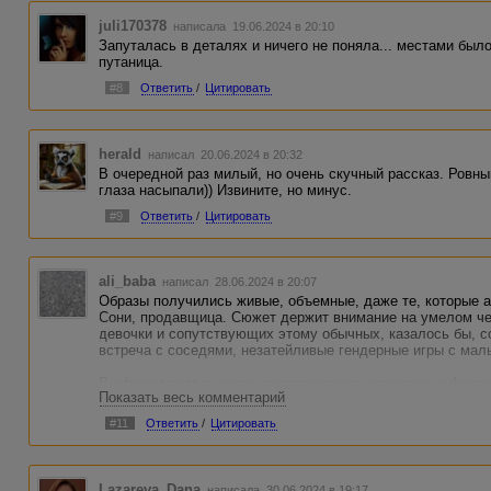
juli170378
написала 19.06.2024 в 20:10
Запуталась в деталях и ничего не поняла... местами был
путаница.
#8
Ответить
/
Цитировать
herald
написал 20.06.2024 в 20:32
В очередной раз милый, но очень скучный рассказ. Ровны
глаза насыпали)) Извините, но минус.
#9
Ответить
/
Цитировать
ali_baba
написал 28.06.2024 в 20:07
Образы получились живые, объемные, даже те, которые а
Сони, продавщица. Сюжет держит внимание на умелом че
девочки и сопутствующих этому обычных, казалось бы, с
встреча с соседями, незатейливые гендерные игры с мал
В сфере ментальности настораживают осторожные фанта
Показать весь комментарий
истории матери дочь примеряет к своему будущему в фин
ругательствами, который трансформируется из прежнего 
#11
Ответить
/
Цитировать
девочка воспринимает сказанное бросившей ее матери, ка
своеобразный психологический паттерн о том, что связь 
отношений. Почему-то вспомнился Лермонтов, хотя он пи
здесь уместна :"Богаты мы едва из колыбели ошибками отц
Lazareva_Dana
написала 30.06.2024 в 19:17