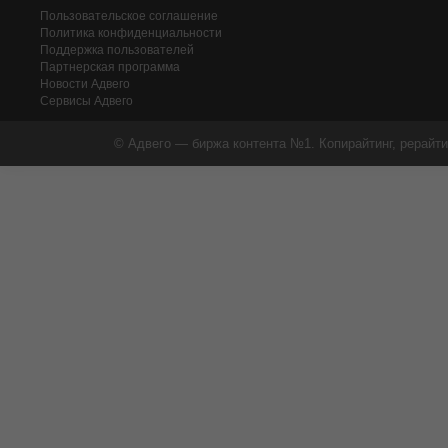
Пользовательское соглашение
Политика конфиденциальности
Поддержка пользователей
Партнерская программа
Новости Адвего
Сервисы Адвего
© Адвего — биржа контента №1. Копирайтинг, рерайти