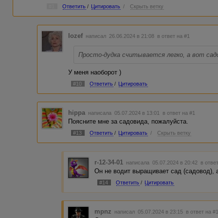
#1
Ответить
/
Цитировать
/
Скрыть ветку
Iozef
написал 26.06.2024 в 21:08
в ответ на #1
Просто-дудка считывается легко, а вот садо
У меня наоборот )
#10
Ответить
/
Цитировать
hippa
написала 05.07.2024 в 13:01
в ответ на #1
Поясните мне за садовида, пожалуйста.
#13
Ответить
/
Цитировать
/
Скрыть ветку
r-12-34-01
написала 05.07.2024 в 20:42
в отве
Он не водит выращивает сад (садовод), а
#14
Ответить
/
Цитировать
mpnz
написал 05.07.2024 в 23:15
в ответ на #