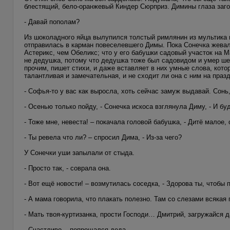
блестящий, бело-оранжевый Киндер Сюрприз. Димины глаза заг
- Давай пополам?
Из шоколадного яйца вылупился толстый римлянин из мультика пр
отправилась в карман повеселевшего Димы. Пока Сонечка жевал
Астерикс, чем Обеликс; что у его бабушки садовый участок на М
не дедушка, потому что дедушка тоже был садовидом и умер шес
прочим, пишет стихи, и даже вставляет в них умные слова, кото
талантливая и замечательная, и не сходит ли она с ним на праз
- Софья-то у вас как выросла, хоть сейчас замуж выдавай. Сонь
- Осенью только пойду, - Сонечка искоса взглянула Диму, - И бу
- Тоже мне, невеста! – покачала головой бабушка, - Дитё малое,
- Ты ревела что ли? – спросил Дима, - Из-за чего?
У Сонечки уши запылали от стыда.
- Просто так, - соврала она.
- Вот ещё новости! – возмутилась соседка, - Здорова ты, чтобы п
- А мама говорила, что плакать полезно. Там со слезами всякая
- Мать твоя-куртизанка, прости Господи… Дмитрий, загружайся д
- Счастливо, - попрощался деда.