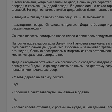
К тому времени, когда они зашли во двор, Сонечка уже перест
впереди и хромающим дедой позади. Во дворе сильно пахло гар
фонарей. На один из таких столбов деда опёрся было, пытаясь п
- Владик! – Рявкнула через плечо бабушка, - Не выражайся!
- …глядство, говорю. От слова «глядеть», - Деда потёр ладони д
руками хватаешься.
Сонечка шёпотом повторила новое слово и принялась придумыв
Напротив подъезда соседка Валентина Павловна загружала в ма
руке пакет с саженцем. Дима был взрослым – заканчивал третий 
его издали, Сонечка постаралась выморгать из глаз оставшиеся
месте, которым она вытирала нос.
Деда с бабушкой остановились поговорить с соседкой: поздрави
собаку тёти Люды, не дающую спать по ночам, по десятому раз
ненавязчиво начала разговор:
- У тебя дерево на ляльку похоже.
- А?
- Корешки в пакет завёрнуты, как лялька в одеяло.
- А.
- Только голова странная, с рогами как будто, и шея длинная. К