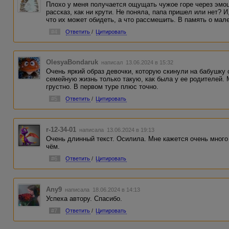
Плохо у меня получается ощущать чужое горе через эмоци
рассказ, как ни крути. Не поняла, папа пришел или нет? И,
что их может обидеть, а что рассмешить. В память о мале
#4
Ответить
/
Цитировать
OlesyaBondaruk
написал 13.06.2024 в 15:32
Очень яркий образ девочки, которую скинули на бабушку 
семейную жизнь только такую, как была у ее родителей.
грустно. В первом туре плюс точно.
#5
Ответить
/
Цитировать
r-12-34-01
написала 13.06.2024 в 19:13
Очень длинный текст. Осилила. Мне кажется очень много
чём.
#6
Ответить
/
Цитировать
Any9
написала 18.06.2024 в 14:13
Успеха автору. Спасибо.
#7
Ответить
/
Цитировать