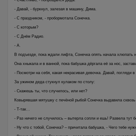
- Давай, - буркнул, залезая в машину, Дима.
- С праздником, - пробормотала Сонечка.
- С которым?
- С Днём Радио.
- А.
В подъезде, пока ждали лифта, Сонечка опять начала хлюпать н
Она хныкала и в ванной, пока бабушка дёргала её за нос, заста
- Посмотри на себя, какая некрасивая девочка. Давай, погляди в
За ужином деда стукнул кулаком по столу:
- Скажешь ты, что случилось, или нет?
Ковырявшая мятушку с печёной рыбой Сонечка выдавила сквозь
- Т-так…
- Раз ничего не случилось – вытерла сопли и ешь! Развела тут 
- Ну что с тобой, Сонечка? – причитала бабушка, - Чего тебе нуж