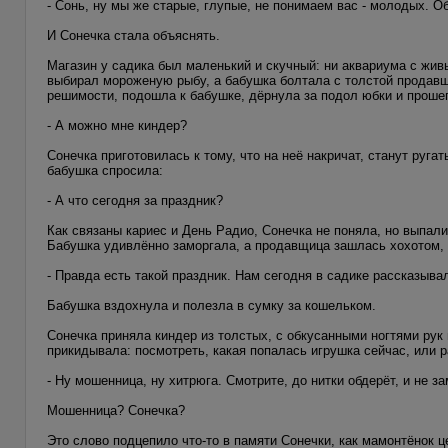
- Сонь, ну мы же старые, глупые, не понимаем вас - молодых. О
И Сонечка стала объяснять.
Магазин у садика был маленький и скучный: ни аквариума с жив
выбирал мороженую рыбу, а бабушка болтала с толстой продав
решимости, подошла к бабушке, дёрнула за подол юбки и прошеп
- А можно мне киндер?
Сонечка приготовилась к тому, что на неё накричат, станут ругат
бабушка спросила:
- А что сегодня за праздник?
Как связаны кариес и День Радио, Сонечка не поняла, но выпал
Бабушка удивлённо заморгала, а продавщица зашлась хохотом, 
- Правда есть такой праздник. Нам сегодня в садике рассказыва
Бабушка вздохнула и полезла в сумку за кошельком.
Сонечка приняла киндер из толстых, с обкусанными ногтями рук
прикидывала: посмотреть, какая попалась игрушка сейчас, или 
- Ну мошенница, ну хитрюга. Смотрите, до нитки обдерёт, и не за
Мошенница? Сонечка?
Это слово подцепило что-то в памяти Сонечки, как мамонтёнок ц