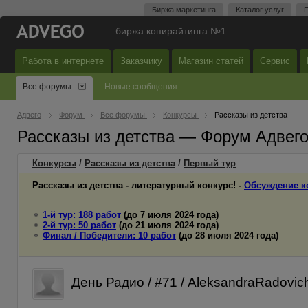
Биржа маркетинга
Каталог услуг
П
—
биржа копирайтинга №1
Работа в интернете
Заказчику
Магазин статей
Сервис
Все форумы
Новые сообщения
Адвего
Форум
Все форумы
Конкурсы
Рассказы из детства
Рассказы из детства — Форум Адвег
Конкурсы
/
Рассказы из детства
/
Первый
тур
Рассказы из детства - литературный конкурс! -
Обсуждение к
1-й тур: 188 работ
(до 7 июля 2024 года)
2-й тур: 50 работ
(до 21 июля 2024 года)
Финал / Победители: 10 работ
(до 28 июля 2024 года)
День Радио / #71 / AleksandraRadovic