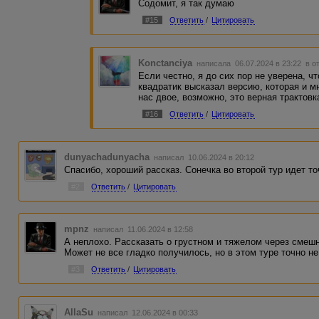
Содомит, я так думаю
#15
Ответить
/
Цитировать
Konctanciya
написала 06.07.2024 в 23:22
в о
Если честно, я до сих пор не уверена, ч
квадратик высказал версию, которая и м
нас двое, возможно, это верная трактовк
#16
Ответить
/
Цитировать
dunyachadunyacha
написал 10.06.2024 в 20:12
Спасибо, хороший рассказ. Сонечка во второй тур идет то
#2
Ответить
/
Цитировать
mpnz
написал 11.06.2024 в 12:58
А неплохо. Рассказать о грустном и тяжелом через смешн
Может не все гладко получилось, но в этом туре точно н
#3
Ответить
/
Цитировать
AllaSu
написал 12.06.2024 в 00:33