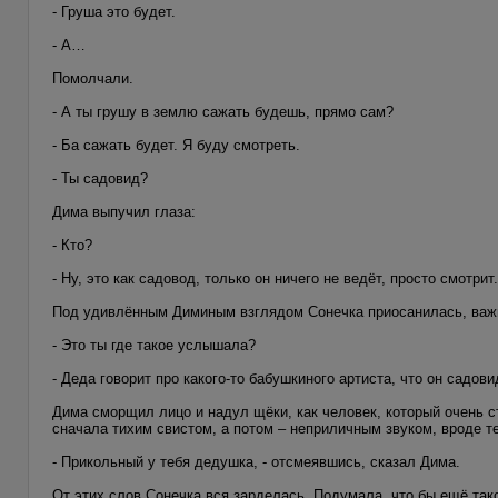
- Груша это будет.
- А…
Помолчали.
- А ты грушу в землю сажать будешь, прямо сам?
- Ба сажать будет. Я буду смотреть.
- Ты садовид?
Дима выпучил глаза:
- Кто?
- Ну, это как садовод, только он ничего не ведёт, просто смотрит.
Под удивлённым Диминым взглядом Сонечка приосанилась, важно
- Это ты где такое услышала?
- Деда говорит про какого-то бабушкиного артиста, что он садов
Дима сморщил лицо и надул щёки, как человек, который очень с
сначала тихим свистом, а потом – неприличным звуком, вроде т
- Прикольный у тебя дедушка, - отсмеявшись, сказал Дима.
От этих слов Сонечка вся зарделась. Подумала, что бы ещё тако