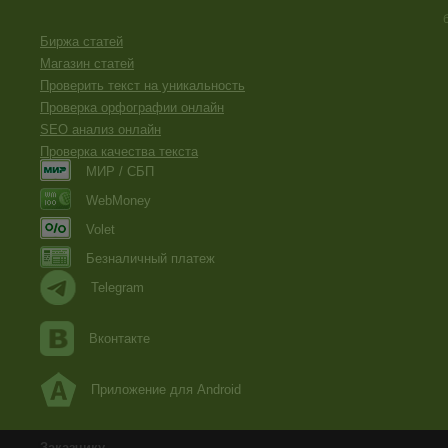
умирали довольно редко.
«Двенадцать стульев», Илья Ильф и Евгений Петров
Биржа статей
Все счастливые семьи похожи друг на друга, каждая нес
Все смешалось в доме Облонских. Жена узнала, что муж
Магазин статей
француженкою-гувернанткой, и объявила мужу, что не мо
Проверить текст на уникальность
«Анна Каренина», Лев Толстой
Проверка орфографии онлайн
Ну и как от такого оторваться?
SEO анализ онлайн
Успехов вам, автор. Хочется, чтобы вас читали)))
Проверка качества текста
МИР / СБП
WebMoney
Volet
Безналичный платеж
Telegram
Вконтакте
Приложение для Android
Заказчику