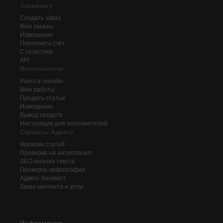
Заказчику
Создать заказ
Мои заказы
Извещения
Пополнить счёт
Статистика
API
Исполнителю
Работа онлайн
Мои работы
Продать статью
Извещения
Вывод средств
Инструкции для исполнителей
Сервисы Адвего
Магазин статей
Проверка на антиплагиат
SEO-анализ текста
Проверка орфографии
Адвего
Лингвист
Заказ контента и услуг