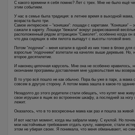
С какого времени я себя помню? Лет с трех. Мне не было ещё ч
этим событием.
У нас в семье была традиция: в летнее время в выходной мама, 
возраста было три.
Самое интересное – “коняшки”: лошади с каретами. “Коняшки” – 
сажали в карету. Лошади “бежали” вокруг разрисованной весёлы
расположенный рядом аттракцион “Самолет”, особенно когда он 
что два сидящих в нём пилота выпадут с высоты головой вниз.
Потом “лодочки” – меня катали в одной из них тоже в блоке для
взрослые “лодочники” взлетали на качелях выше деревьев. Но, н
второе десятилетие.
И наконец цепочная карусель. Мне она не особенно нравилось, н
окончании программы доставления мне удовольствия мы возвр
В то утро всё пошло не как обычно. Пора бы уже в парк, а мама
совсем в другую сторону. А потом мама зашла в какое-то здание 
Незадолго до этого родители стали обещать, что купят мне жив
свои игрушки в ящик во встроенном шкафу, а последней за ногу п
лежит.
Оказалось, что в то воскресенье мама как раз и пошла за живой 
И вот настал момент, когда мы забрали маму. С куклой. Но поче
мои настойчивые требования отдать куклу, наверное, стали исте
этом не убирая своих. Я понимала, что меня обманывают, но сми