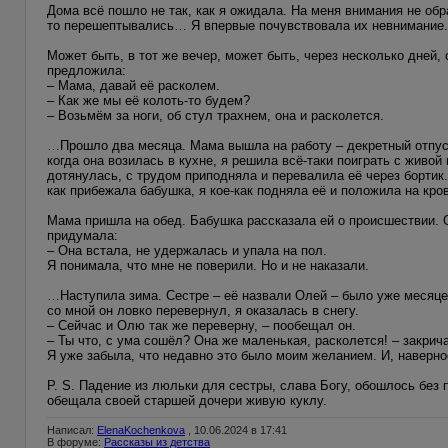
Дома всё пошло не так, как я ожидала. На меня внимания не об
то перешептывались… Я впервые почувствовала их невнимание. 
Может быть, в тот же вечер, может быть, через несколько дней,
предложила:
– Мама, давай её расколем.
– Как же мы её колоть-то будем?
– Возьмём за ноги, об стул трахнем, она и расколется.
…Прошло два месяца. Мама вышла на работу – декретный отпуск
когда она возилась в кухне, я решила всё-таки поиграть с живой
дотянулась, с трудом приподняла и перевалила её через бортик. 
как прибежала бабушка, я кое-как подняла её и положила на кров
Мама пришла на обед. Бабушка рассказала ей о происшествии. О
придумала:
– Она встала, не удержалась и упала на пол.
Я понимала, что мне не поверили. Но и не наказали.
…Наступила зима. Сестре – её назвали Олей – было уже месяцев
со мной он ловко перевернул, я оказалась в снегу.
– Сейчас и Олю так же переверну, – пообещал он.
– Ты что, с ума сошёл? Она же маленькая, расколется! – закрича
Я уже забыла, что недавно это было моим желанием. И, наверно
P. S. Падение из люльки для сестры, слава Богу, обошлось без
обещала своей старшей дочери живую куклу.
Написал:
ElenaKochenkova
, 10.06.2024 в 17:41
В форуме:
Рассказы из детства