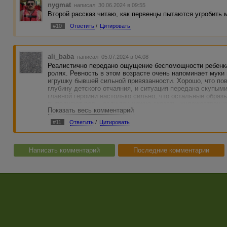
nygmat
написал 30.06.2024 в 09:55
Второй рассказ читаю, как первенцы пытаются угробить 
#10
Ответить
/
Цитировать
ali_baba
написал 05.07.2024 в 04:08
Реалистично передано ощущение беспомощности ребенка
ролях. Ревность в этом возрасте очень напоминает муки 
игрушку бывшей сильной привязанности. Хорошо, что по
глубину детского отчаяния, и ситуация передана скупым
главной героини настолько сильно, что остальные образы
выполняют роль, если так можно сказать, художественно
Показать весь комментарий
Весь сюжет сконцентрирован вокруг градации детства от
#11
Ответить
/
Цитировать
Вступительный эпизод с качелями, где описана маленька
воспоминаниями уже повзрослевшего человека), помогае
характеристик по темпераментам определить внутреннее
Написать комментарий
Последние комментарии
По подаче событий видно, что девочка росла в семье, г
воспитание без избыточного проявления снисхождений д
переживания как бы исключают из её круга чувства близ
внешнем мире. Это явный экстраверт, требующий и ждущ
сильного эмоционального характера, реагирующего толь
запомнилось и стало осознанным после состояния испуга
Это свидетельство самоуглубленности героини. Ее внутр
объема рассказа, показан в динамике трех состояний: об
насчет куклы), осторожность в отношении сестры, вырос