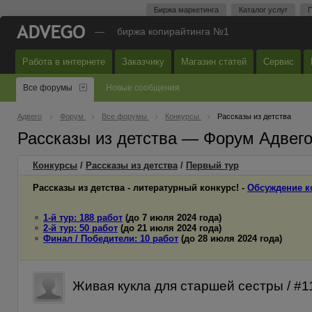
Биржа маркетинга
Каталог услуг
П
—
биржа копирайтинга №1
Работа в интернете
Заказчику
Магазин статей
Сервис
Все форумы
Новые сообщения
Адвего
Форум
Все форумы
Конкурсы
Рассказы из детства
Рассказы из детства — Форум Адвег
Конкурсы
/
Рассказы из детства
/
Первый
тур
Рассказы из детства - литературный конкурс! -
Обсуждение к
1-й тур: 188 работ
(до 7 июля 2024 года)
2-й тур: 50 работ
(до 21 июля 2024 года)
Финал / Победители: 10 работ
(до 28 июля 2024 года)
Живая кукла для старшей сестры / #1