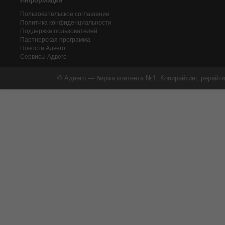
Информация
Пользовательское соглашение
Политика конфиденциальности
Поддержка пользователей
Партнерская программа
Новости Адвего
Сервисы Адвего
© Адвего — биржа контента №1. Копирайтинг, рерайти