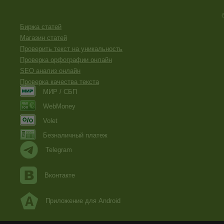
столько за сестру, сколько за себя и возможное наказан
Показалось, что последняя часть, когда речь идет о взр
Биржа статей
рассказ, а приписку в письме, такие оставляют послесл
предоставленный собственным выводам читатель, навер
Магазин статей
рассказанного.
Проверить текст на уникальность
Проверка орфографии онлайн
SEO анализ онлайн
Проверка качества текста
МИР / СБП
WebMoney
Volet
Безналичный платеж
Telegram
Вконтакте
Приложение для Android