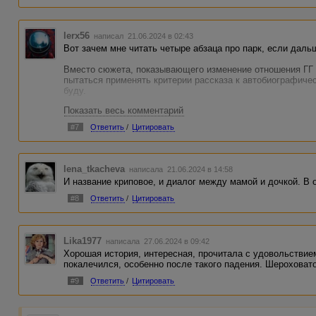
lerx56
написал 21.06.2024 в 02:43
Вот зачем мне читать четыре абзаца про парк, если даль
Вместо сюжета, показывающего изменение отношения ГГ к
пытаться применять критерии рассказа к автобиографиче
буду.
Показать весь комментарий
Но к самим воспоминаниям тоже вопросы есть.
//– Возьмём за ноги, об стул трахнем, она и расколется.
#7
Ответить
/
Цитировать
И после этого ребенку не объяснили, что сестра не кукла
//Она грохнулась на пол, заорала.
И после этого тоже?
lena_tkacheva
написала 21.06.2024 в 14:58
И название криповое, и диалог между мамой и дочкой. В
//Кажется, в тот момент осознала, что она не кукла.
Кажется, нет, потому что спустя пять месяцев ГГ говорит:
#8
Ответить
/
Цитировать
//... расколется!
Если все так и было - сочувствую. И искренне рад, что в
Lika1977
написала 27.06.2024 в 09:42
Хорошая история, интересная, прочитала с удовольствием.
покалечился, особенно после такого падения. Шероховато
#9
Ответить
/
Цитировать