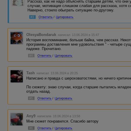
Рассказ, как не надо объяснять старшим детям, что они
случае, мотивация слишком слабая для рассказа, хотя 
Наверно, стоило обыграть ситуацию по-другому.
#3
Ответить
/
Цитировать
OlesyaBondaruk
написал 13.06.2024 в 15:47
История воспоминание, больше байка, чем рассказ. Неко
программы доставления мне удовольствия " - четыре су
падеже. Прочитано.
#4
Ответить
/
Цитировать
Tash
написал 13.06.2024 в 20:25
Написано и правда с шероховатостями, но ничего критично
По сюжету: знаю случаи, когда старшие пытались младен
отдать назад.
#5
Ответить
/
Цитировать
Any9
написала 18.06.2024 в 13:58
Мне сюжет понравился. Спасибо автору
#6
Ответить
/
Цитировать