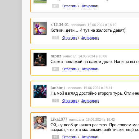
#3
Ответить
/
Цитировать
r-12-34-01
написала 12.06.2024 в 18:19
Котики, дети... И тут на жалость давят)
#4
Ответить
/
Цитировать
mpnz
написал 14.06.2024 в 10:06
Сюжет неплохой на самом деле. Напиши вы по
#5
Ответить
/
Цитировать
lankimi
написала 15.06.2024 в 18:41
На мой взгляд достойно второго тура. Отлич
#6
Ответить
/
Цитировать
Lika1977
написала 18.06.2024 в 16:42
Ой, ну вообще няшка рассказ. Про совсем мал
возраст, что это маленькие ребятишки, ещё с
#7
Ответить
/
Цитировать