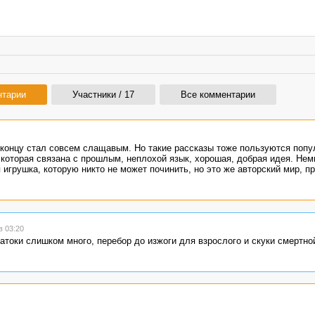
нтарии
Участники / 17
Все комментарии
 концу стал совсем слащавым. Но такие рассказы тоже пользуются попу
 которая связана с прошлым, неплохой язык, хорошая, добрая идея. Нем
игрушка, которую никто не может починить, но это же авторский мир, п
в 03:20
атоки слишком много, перебор до изжоги для взрослого и скуки смертно