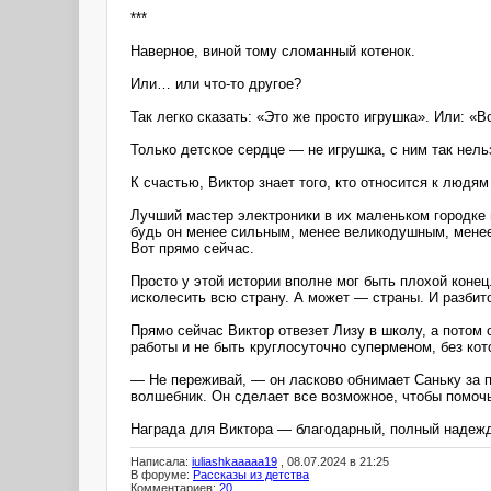
***
Наверное, виной тому сломанный котенок.
Или… или что-то другое?
Так легко сказать: «Это же просто игрушка». Или: «В
Только детское сердце ― не игрушка, с ним так нель
К счастью, Виктор знает того, кто относится к людям
Лучший мастер электроники в их маленьком городке и
будь он менее сильным, менее великодушным, менее
Вот прямо сейчас.
Просто у этой истории вполне мог быть плохой коне
исколесить всю страну. А может ― страны. И разбито
Прямо сейчас Виктор отвезет Лизу в школу, а потом 
работы и не быть круглосуточно суперменом, без ко
― Не переживай, ― он ласково обнимает Саньку за п
волшебник. Он сделает все возможное, чтобы помочь
Награда для Виктора ― благодарный, полный надежды
Написала:
iuliashkaaaaa19
, 08.07.2024 в 21:25
В форуме:
Рассказы из детства
Комментариев:
20