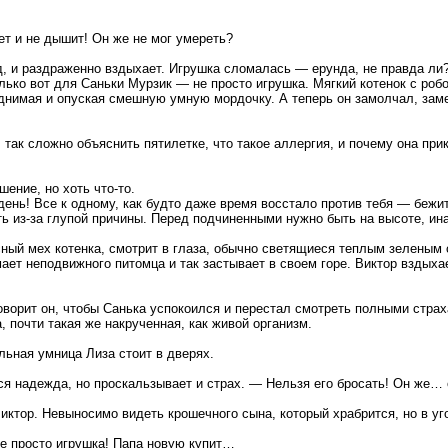
ет и не дышит! Он же не мог умереть?
д, и раздраженно вздыхает. Игрушка сломалась ― ерунда, не правда ли? 
олько вот для Саньки Мурзик ― не просто игрушка. Мягкий котенок с ро
поднимая и опуская смешную умную мордочку. А теперь он замолчал, зам
 так сложно объяснить пятилетке, что такое аллергия, и почему она п
ение, но хоть что-то.
день! Все к одному, как будто даже время восстало против тебя ― бежит
ть из-за глупой причины. Перед подчиненными нужно быть на высоте, и
ный мех котенка, смотрит в глаза, обычно светящиеся теплым зеленым
мает неподвижного питомца и так застывает в своем горе. Виктор вздых
оворит он, чтобы Санька успокоился и перестал смотреть полными страха
, почти такая же накрученная, как живой организм.
льная умница Лиза стоит в дверях.
ся надежда, но проскальзывает и страх. ― Нельзя его бросать! Он же… 
Виктор. Невыносимо видеть крошечного сына, который храбрится, но в уг
е просто игрушка! Папа новую купит…