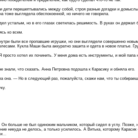
 и дети перешептывались между собой, строя разные догадки и домыслы.
а тоже выглядела обеспокоенной, но ничего не говорила.
ядел усталым, но в его глазах светилась решимость. В руках он держал 
ясь ко всем.
Внутри были все пропавшие игрушки, но они выглядели совершенно новы
олесами. Кукла Маши была аккуратно зашита и одета в новое платье. Груз
 просто хотел их починить. У меня дома есть инструменты, и мой папа н
е знали, что сказать. Анна Петровна подошла к Карасику и обняла его.
а она. — Но в следующий раз, пожалуйста, скажи нам, что ты собираеш
ку.
.
. Он больше не был одиноким мальчиком, который сидел в углу. Позже, 
ние никуда не делось, а только усилилось. А Витька, которому Карасик 
яти…