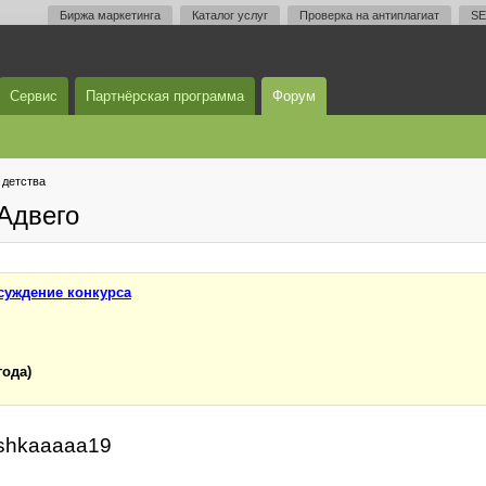
Биржа маркетинга
Каталог услуг
Проверка на антиплагиат
SE
Сервис
Партнёрская программа
Форум
 детства
Адвего
суждение конкурса
года)
iashkaaaaa19