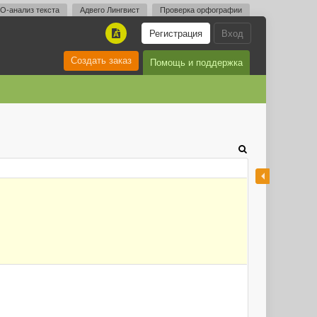
O-анализ текста
Адвего Лингвист
Проверка орфографии
Регистрация
Вход
A
Создать заказ
Помощь и поддержка