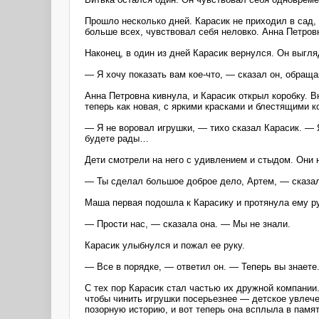
Прошло несколько дней. Карасик не приходил в сад,
больше всех, чувствовал себя неловко. Анна Петровн
Наконец, в один из дней Карасик вернулся. Он выгл
— Я хочу показать вам кое-что, — сказал он, обраща
Анна Петровна кивнула, и Карасик открыл коробку. 
теперь как новая, с яркими красками и блестящими к
— Я не воровал игрушки, — тихо сказал Карасик. — Я
будете рады…
Дети смотрели на него с удивлением и стыдом. Они н
— Ты сделал большое доброе дело, Артем, — сказал
Маша первая подошла к Карасику и протянула ему ру
— Прости нас, — сказала она. — Мы не знали.
Карасик улыбнулся и пожал ее руку.
— Все в порядке, — ответил он. ― Теперь вы знаете
С тех пор Карасик стал частью их дружной компании
чтобы чинить игрушки посерьезнее ― детское увлече
позорную историю, и вот теперь она всплыла в пам