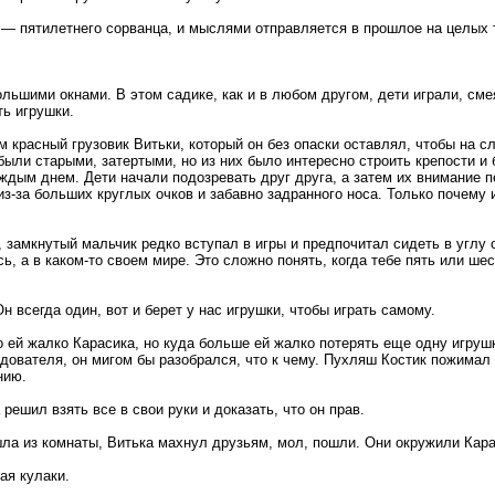
 ― пятилетнего сорванца, и мыслями отправляется в прошлое на целых
ольшими окнами. В этом садике, как и в любом другом, дети играли, см
ть игрушки.
 красный грузовик Витьки, который он без опаски оставлял, чтобы на с
были старыми, затертыми, но из них было интересно строить крепости и
каждым днем. Дети начали подозревать друг друга, а затем их внимание
 из-за больших круглых очков и забавно задранного носа. Только почему
, замкнутый мальчик редко вступал в игры и предпочитал сидеть в углу 
ь, а в каком-то своем мире. Это сложно понять, когда тебе пять или шест
 всегда один, вот и берет у нас игрушки, чтобы играть самому.
 ей жалко Карасика, но куда больше ей жалко потерять еще одну игрушк
ователя, он мигом бы разобрался, что к чему. Пухляш Костик пожимал 
нию.
решил взять все в свои руки и доказать, что он прав.
а из комнаты, Витька махнул друзьям, мол, пошли. Они окружили Карас
ая кулаки.