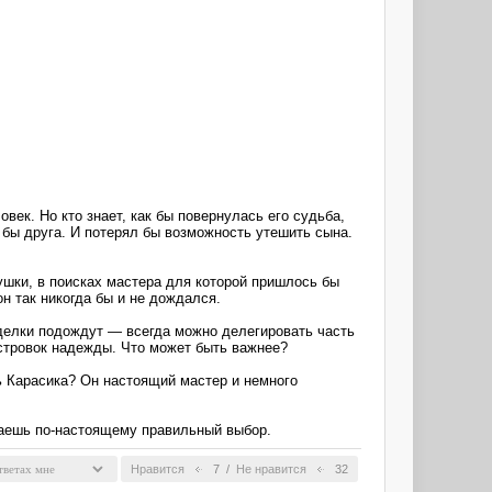
ек. Но кто знает, как бы повернулась его судьба,
бы друга. И потерял бы возможность утешить сына.
ушки, в поисках мастера для которой пришлось бы
н так никогда бы и не дождался.
 сделки подождут ― всегда можно делегировать часть
островок надежды. Что может быть важнее?
ь Карасика? Он настоящий мастер и немного
лаешь по-настоящему правильный выбор.
Нравится
7
/
Не нравится
32