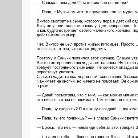
― Санька в чем дело? Ты до сих пор не оделся!
― Папа, с Мурзиком что-то случилось, он не мурлыч
Виктор смотрит на сына, которому пора в детский са
Лизу не успеет завезти в школу. Дел невпроворот. Т
и как будто встречает своего маленького хозяина, 
действительно умер.
Нет, Виктор не был против живых питомцев. Просто…
отказывать в том, что дарит радость.
Поэтому у Саньки появился этот котенок. Слабое утеш
Виктор нетерпеливо поглядывает на часы. Ну что за 
требует постоянного внимания. Не хочется опаздыва
перестанут уважать.
Санька гладит гипоаллергенный, совершенно безопас
Нажимает на кнопки, но ничего не помогает. Он обни
в руки.
— Давай посмотрим, что с ним, — как можно мягче г
что ничего в этом не понимает. Там же целая система
― Папа, ну скоро ты? Я в школу опоздаю! ― пунктуа
― Папа, ты его починишь? ― в глазах Саньки светит
― Боюсь, что нет, ― ненавидя себя за это, говорит 
― Да ладно тебе, ― беспечно говорит Лиза. ― Это ж