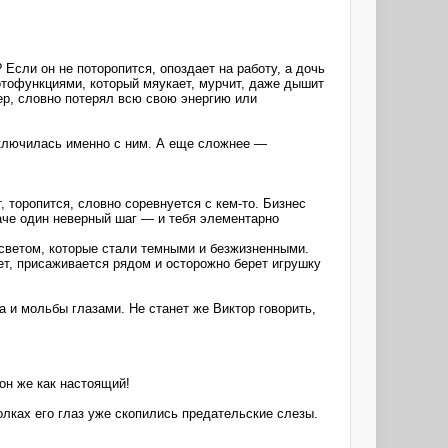
Если он не поторопится, опоздает на работу, а дочь
ботофункциями, который мяукает, мурчит, даже дышит
ер, словно потерял всю свою энергию или
риключилась именно с ним. А еще сложнее ―
, торопится, словно соревнуется с кем-то. Бизнес
наче один неверный шаг ― и тебя элементарно
 светом, которые стали темными и безжизненными.
ает, присаживается рядом и осторожно берет игрушку
 и мольбы глазами. Не станет же Виктор говорить,
он же как настоящий!
олках его глаз уже скопились предательские слезы.