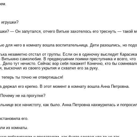
ием.
 игрушки?
и? ― Он запутался, отчего Витьке захотелось его треснуть ― такой мо
тью для него в комнату вошла воспитательница. Дети разошлись, но под
ька незаметно отстал от группы. Если он в одиночку выследит Карасика
е Витькино самолюбие. В предвкушении поимки преступника и всего, что
ть. Дело тут нечисто. Сейчас вор себя покажет! Конечно, кто бы сомнева
я, выскочил из своего укрытия и схватил его за руку.
 теперь ты точно не отвертишься!
а держал его крепко. В этот момент в комнату вошла Анна Петровна.
 Почему не на прогулке?
ельнице все начистоту, как было. Анна Петровна нахмурилась и попросила
остановила его.
ли из комнаты.
но победителем и предателем, как будто сделал что-то не так.