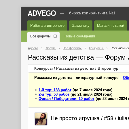
—
биржа копирайтинга №1
Работа в интернете
Заказчику
Магазин статей
Все форумы
Новые сообщения
Адвего
Форум
Все форумы
Конкурсы
Рассказы из
Рассказы из детства — Форум 
Конкурсы
/
Рассказы из детства
/
Второй
тур
Рассказы из детства - литературный конкурс! -
Об
1-й тур: 188 работ
(до 7 июля 2024 года)
2-й тур: 50 работ
(до 21 июля 2024 года)
Финал / Победители: 10 работ
(до 28 июля 2024 
Не просто игрушка / #58 / iul