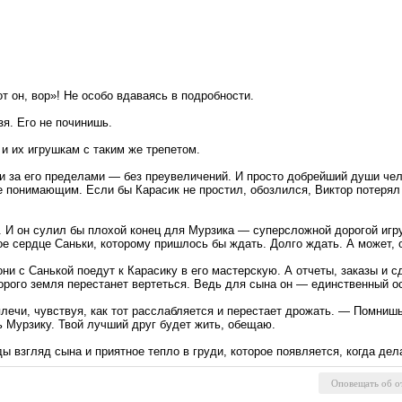
от он, вор»! Не особо вдаваясь в подробности.
зя. Его не починишь.
 и их игрушкам с таким же трепетом.
 за его пределами ― без преувеличений. И просто добрейший души челов
 понимающим. Если бы Карасик не простил, обозлился, Виктор потерял 
ц. И он сулил бы плохой конец для Мурзика ― суперсложной дорогой игр
е сердце Саньки, которому пришлось бы ждать. Долго ждать. А может, о
они с Санькой поедут к Карасику в его мастерскую. А отчеты, заказы и
торого земля перестанет вертеться. Ведь для сына он ― единственный 
лечи, чувствуя, как тот расслабляется и перестает дрожать. ― Помниш
 Мурзику. Твой лучший друг будет жить, обещаю.
 взгляд сына и приятное тепло в груди, которое появляется, когда де