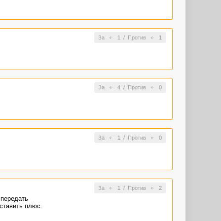
За
1
/
Против
1
За
4
/
Против
0
За
1
/
Против
0
За
1
/
Против
2
 передать
ставить плюс.