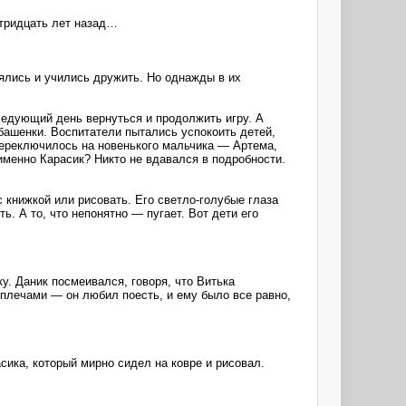
 тридцать лет назад…
еялись и учились дружить. Но однажды в их
ледующий день вернуться и продолжить игру. А
 башенки. Воспитатели пытались успокоить детей,
 переключилось на новенького мальчика — Артема,
 именно Карасик? Никто не вдавался в подробности.
с книжкой или рисовать. Его светло-голубые глаза
ь. А то, что непонятно ― пугает. Вот дети его
у. Даник посмеивался, говоря, что Витька
плечами ― он любил поесть, и ему было все равно,
ика, который мирно сидел на ковре и рисовал.