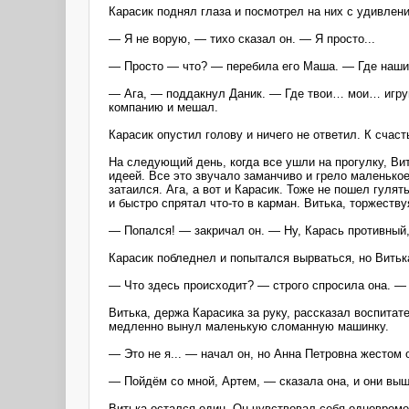
Карасик поднял глаза и посмотрел на них с удивлен
— Я не ворую, — тихо сказал он. — Я просто...
— Просто ― что? — перебила его Маша. — Где наши
― Ага, ― поддакнул Даник. ― Где твои… мои… игрушк
компанию и мешал.
Карасик опустил голову и ничего не ответил. К счас
На следующий день, когда все ушли на прогулку, Вит
идеей. Все это звучало заманчиво и грело маленько
затаился. Ага, а вот и Карасик. Тоже не пошел гуля
и быстро спрятал что-то в карман. Витька, торжеству
— Попался! — закричал он. — Ну, Карась противный,
Карасик побледнел и попытался вырваться, но Витьк
— Что здесь происходит? — строго спросила она. ―
Витька, держа Карасика за руку, рассказал воспитат
медленно вынул маленькую сломанную машинку.
— Это не я... — начал он, но Анна Петровна жестом 
— Пойдём со мной, Артем, — сказала она, и они выш
Витька остался один. Он чувствовал себя одновремен