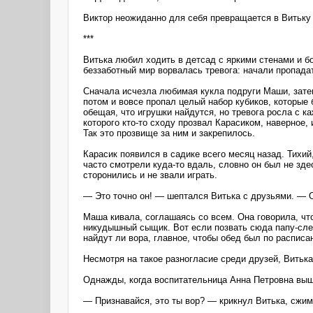
Виктор неожиданно для себя превращается в Витьку
***
Витька любил ходить в детсад с яркими стенами и б
беззаботный мир ворвалась тревога: начали пропада
Сначала исчезла любимая кукла подруги Маши, затем
потом и вовсе пропал целый набор кубиков, которые 
обещая, что игрушки найдутся, но тревога росла с 
которого кто-то сходу прозвал Карасиком, наверное,
Так это прозвище за ним и закрепилось.
Карасик появился в садике всего месяц назад. Тихий
часто смотрели куда-то вдаль, словно он был не здес
сторонились и не звали играть.
— Это точно он! — шептался Витька с друзьями. — Он
Маша кивала, соглашаясь со всем. Она говорила, что
никудышный сыщик. Вот если позвать сюда папу-след
найдут ли вора, главное, чтобы обед был по расписа
Несмотря на такое разногласие среди друзей, Витька 
Однажды, когда воспитательница Анна Петровна вышл
— Признавайся, это ты вор? — крикнул Витька, сжим