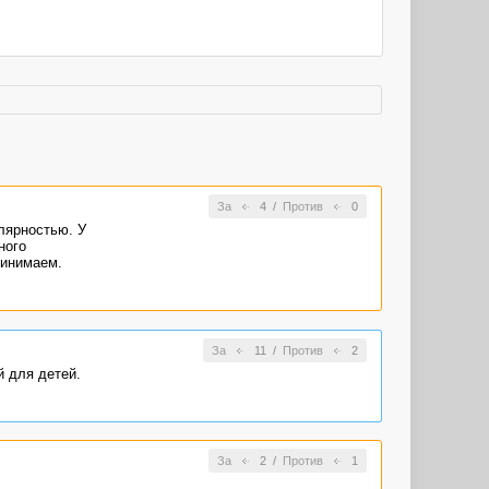
За
4
/
Против
0
лярностью. У
ного
ринимаем.
За
11
/
Против
2
й для детей.
За
2
/
Против
1