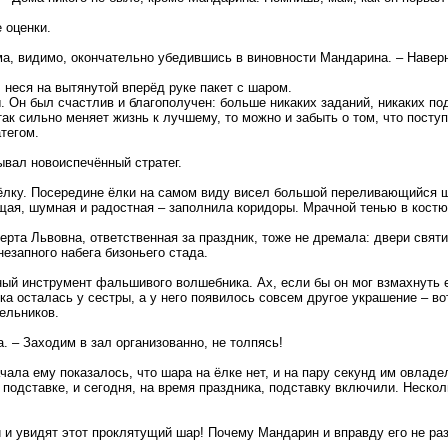
 оценки.
ама, видимо, окончательно убедившись в виновности Мандарина. – Наве
 неся на вытянутой вперёд руке пакет с шаром.
 Он был счастлив и благополучен: больше никаких заданий, никаких под
так сильно меняет жизнь к лучшему, то можно и забыть о том, что пост
тегом.
тывал новоиспечённый стратег.
ёлку. Посередине ёлки на самом виду висел большой переливающийся ш
щая, шумная и радостная – заполнила коридоры. Мрачной тенью в костю
берта Львовна, ответственная за праздник, тоже не дремала: двери свя
езапного набега бизоньего стада.
ый инструмент фальшивого волшебника. Ах, если бы он мог взмахнуть е
ка осталась у сестры, а у него появилось совсем другое украшение – во
дельников.
. – Заходим в зал организованно, не толпясь!
чала ему показалось, что шара на ёлке нет, и на пару секунд им овлад
одставке, и сегодня, на время праздника, подставку включили. Несколь
 и увидят этот проклятущий шар! Почему Мандарин и вправду его не ра