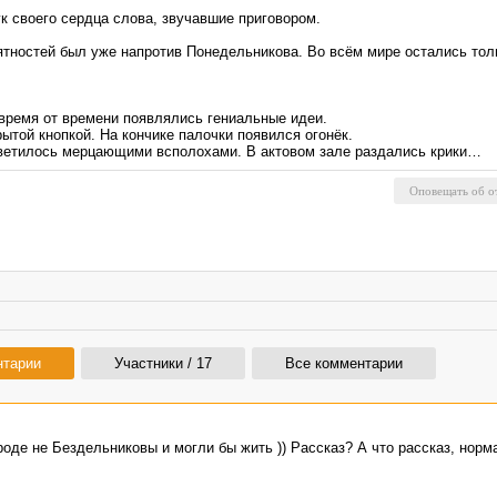
 своего сердца слова, звучавшие приговором.
тностей был уже напротив Понедельникова. Во всём мире остались тольк
время от времени появлялись гениальные идеи.
ытой кнопкой. На кончике палочки появился огонёк.
светилось мерцающими всполохами. В актовом зале раздались крики…
нтарии
Участники / 17
Все комментарии
оде не Бездельниковы и могли бы жить )) Рассказ? А что рассказ, норм