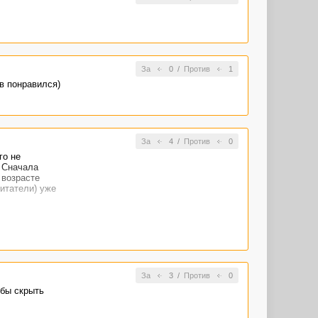
За
0
/
Против
1
в понравился)
За
4
/
Против
0
го не
. Сначала
 возрасте
читатели) уже
За
3
/
Против
0
обы скрыть