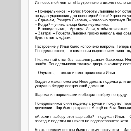
Из новостной ленты: «На утреннике в школе после с
– Понедельников! – голос Роберты Львовны мог оста
не сдал украшение для новогодней ёлки! Утренник у
– Сда-а-ам, Роберта Львовна, – жалобно протянул П
– Когда? – учительница была неумолима.
– В понедельник, – брякнул Илья, чтобы отвязаться.
– Завтра! – Роберта Львовна грозно нависла над сра
будет стоять «Два».
Настроение у Ильи было испорчено напрочь. Теперь в
Понедельников», – с каменным выражением лица тог
Письменный стол был завален разным барахлом. Илья
нашёл. Понедельников толкнул дверь в комнату сес
– Очуметь, – только и смог произнести Илья.
Когда-то мама помогала Илье делать поделки для ш
ухнули в бездну сестринской домашки.
Шар манил переливами и обещал пятёрку по труду.
Понедельников снял поделку с ручки и покрутил пер
движении. Шар был прекрасен. А ещё он был Люськ
«А если я заберу этот шар себе? – подумал Илья. – 
взгляд с поделки на ничего не подозревавшего кота.
Брать поделку сестры было плохим поступком – Илья