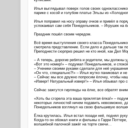
Илья выглядывал поверх голов своих одноклассников
парике с косой и голубом платье Эльзы из «Холодно
Илья поправил на носу оправу очков и привёл в поря
успокаивал сам себя Понедельников. – Игрушек на ёл
Праздник пошёл своим чередом.
Всё время выступления своего класса Понедельников 
смотрела представление. Если дело и дальше так по
Преподнести сюрприз решил не кто иной, как Дел Мо
– А теперь, дорогие ребята и родители, мы должны у
«Вот это номер!» – подумал Понедельников, и спокой
– Ученики своими руками сделали для неё украшения
«Он что, специально?!» – Илья жутко паниковал и не 
– Сейчас мы все дружно попросим ёлочку, чтобы на
«Изверг! Натуральный изверг!» – Илья обзывал про 
Сейчас зажгутся гирлянды на ёлке, все обратят вним
«Хоть бы сгорела эта ваша проклятая ёлка!» – подум
некоторых личностей ничем подавить невозможно, да
Понедельников взглянул на свою фальшивую волшебн
Ёлка крутилась. Илья встал позади неё, поднял руку
Когда-то он обожал книги и фильмы о Гарри Поттере
волшебной палочкой зажёг на торте свечи…