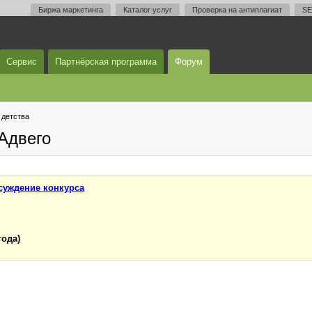
Биржа маркетинга
Каталог услуг
Проверка на антиплагиат
SE
Сервис
Партнёрская программа
Форум
 детства
Адвего
суждение конкурса
года)