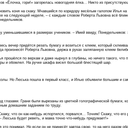
лов «Ёлочка, гори!» загорелась новогодняя ёлка… Никто из присутствую
новить коня на скаку. Мчавшийся по коридору весёлым галопом Илья на 
же на следующей неделе, – с каждым словом Роберта Львовна всё ближ
онедельников.
зу уменьшившимся в размерах учеником. – Имей ввиду, Понедельников: з
есь вечер придётся резать бумагу и возиться с клеем, который склеивал
да произнесёт Роберта Львовна, держа в руках заляпанную клеем белиб
 прошёлся по верхам и даже нырнул в глубины, но ничего такого, что 
тры и обомлел. На ручке шкафа висел большой блестящий шар.
колы. Но Люська пошла в первый класс, и Илью объявили большим и с
ед глазами. Грани были вырезаны из цветной голографической бумаги, 
иным домашним заданием по труду.
Скажу, что он как-нибудь испортился, порвался… Точняк! Скажу, что ег
 – Люська будет реветь, и мама точно что-нибудь придумает!»
 это понимал. Но если он не принесёт завтра свою, то на него разом о