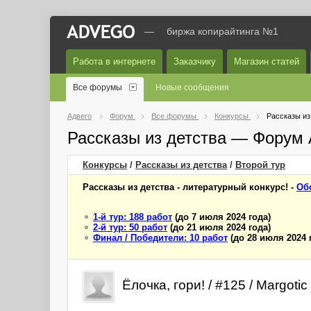
—
биржа копирайтинга №1
Работа в интернете
Заказчику
Магазин статей
Все форумы
Новые сообщения
Адвего
Форум
Все форумы
Конкурсы
Рассказы из
Рассказы из детства — Форум 
Конкурсы
/
Рассказы из детства
/
Второй
тур
Рассказы из детства - литературный конкурс! -
Об
1-й тур: 188 работ
(до 7 июля 2024 года)
2-й тур: 50 работ
(до 21 июля 2024 года)
Финал / Победители: 10 работ
(до 28 июля 2024 
Ёлочка, гори! / #125 / Margotic