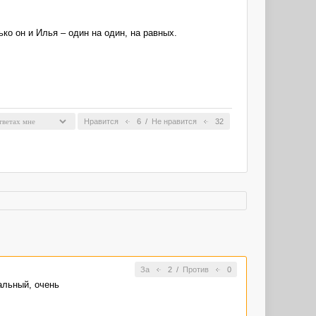
о он и Илья – один на один, на равных.
Нравится
6
/
Не нравится
32
За
2
/
Против
0
альный, очень