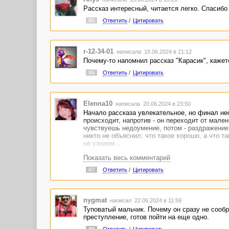
А такие места трудно читать:
Рассказ интересный, читается легко. Спасибо 
«над сразу уменьшившимся в размерах учени
«Мчавшийся по коридору весёлым галопом Ил
#5
Ответить
/
Цитировать
r-12-34-01
написала 18.06.2024 в 21:12
Почему-то напомнил рассказ "Карасик", кажет
#6
Ответить
/
Цитировать
Elenna10
написала 20.06.2024 в 23:50
Начало рассказа увлекательное, но финал нео
происходит, напротив - он переходит от мален
чувствуешь недоумение, потом - раздражение, 
никто не объяснил: что такое хорошо, а что та
не узнаем...
Показать весь комментарий
#7
Ответить
/
Цитировать
nygmat
написал 22.06.2024 в 11:59
Туповатый мальчик. Почему он сразу не сообр
преступление, готов пойти на еще одно.