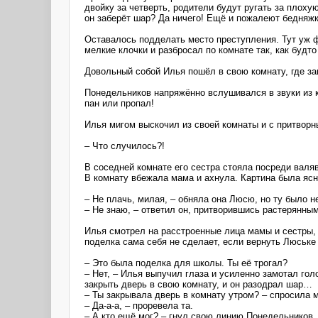
двойку за четверть, родители будут ругать за плоху
он заберёт шар? Да ничего! Ещё и пожалеют бедняжк
Оставалось подделать место преступления. Тут уж ф
мелкие клочки и разбросал по комнате так, как буд
Довольный собой Илья пошёл в свою комнату, где з
Понедельников напряжённо вслушивался в звуки из к
пан или пропал!
Илья мигом выскочил из своей комнаты и с притворн
– Что случилось?!
В соседней комнате его сестра стояла посреди валя
В комнату вбежала мама и ахнула. Картина была ясн
– Не плачь, милая, – обняла она Люсю, но ту было н
– Не знаю, – ответил он, притворившись растерянным
Илья смотрел на расстроенные лица мамы и сестры,
поделка сама себя не сделает, если вернуть Люське 
– Это была поделка для школы. Ты её трогал?
– Нет, – Илья выпучил глаза и усиленно замотал го
закрыть дверь в свою комнату, и он разодрал шар…
– Ты закрывала дверь в комнату утром? – спросила 
– Да-а-а, – проревела та.
– А кто ещё мог? – гнул свою линию Понедельников.