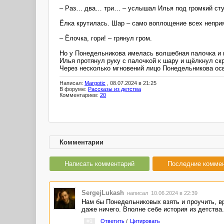
– Раз… два… три… – услышал Илья под громкий стук
Ёлка крутилась. Шар – само воплощение всех неприя
– Ёлочка, гори! – грянул гром.
Но у Понедельникова имелась волшебная палочка и 
Илья протянул руку с палочкой к шару и щёлкнул скр
Через несколько мгновений лицо Понедельникова о
Написал:
Margotic
, 08.07.2024 в 21:25
В форуме:
Рассказы из детства
Комментариев:
20
Комментарии
Написать комментарий
Последние комме
SergejLukash
написал 10.06.2024 в 22:39
Нам бы Понедельниковых взять и проучить, вр
даже ничего. Вполне себе история из детства.
#1
Ответить
/
Цитировать