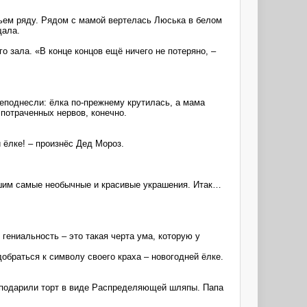
тьем ряду. Рядом с мамой вертелась Люська в белом
щала.
о зала. «В конце концов ещё ничего не потеряно, –
реподнесли: ёлка по-прежнему крутилась, а мама
 потраченных нервов, конечно.
 ёлке! – произнёс Дед Мороз.
вшим самые необычные и красивые украшения. Итак…
гениальность – это такая черта ума, которую у
браться к символу своего краха – новогодней ёлке.
е подарили торт в виде Распределяющей шляпы. Папа