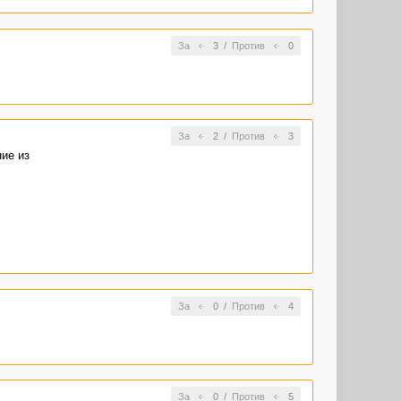
За
3
/
Против
0
За
2
/
Против
3
ие из
емым)
лке с
За
0
/
Против
4
жила)))
За
0
/
Против
5