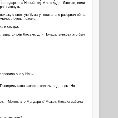
тся подарка на Новый год. А что будет Люське, если
раз плюнуть.
 похожую цветную бумагу, тщательно разорвал её на
училось очень похоже.
а и сестра.
послышался рёв Люськи. Для Понедельникова это был
 спросила она у Ильи.
м Понедельников казался жалким подлецом. Но
ает. – Может, это Мандарин? Может, Люська забыла
 мои тетради?