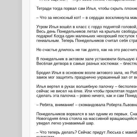
Тетради тогда порвал сам Илья, чтобы скрыть плохие
– Что за несносный кот! – в сердцах воскликнула м
Утром Илья вошёл в класс с гордо поднятой головой,
Весь день Понедельников летал на крыльях свободы.
подарки! Когда один маленьких нехороший поступок 
гениальным. Теперь Понедельников считал себя стра
Но счастье длилось не так долго, как на это рассчи
В понедельник в актовом зале установили большую 
Весёлая детвора в самых разных костюмах – блестя
Бродил Илья в основном возле актового зала, но Ро
замок мог защитить празднично украшенный зал от вн
Илья вертел в руках волшебную палочку – бесполезн
сейчас не висел на ёлке. Или чтобы проклятая подел
сделать эта палочка – ровно ничего, как и сам Поне
– Ребята, внимание! – скомандовала Роберта Львовна
Понедельников ворвался в зал одним из первых. Сна
Новогодняя ёлка стояла на массивной вращающейся п
увидел легко узнаваемый шар.
– Что теперь делать? Сейчас придут Люська с мамой
кулисами.