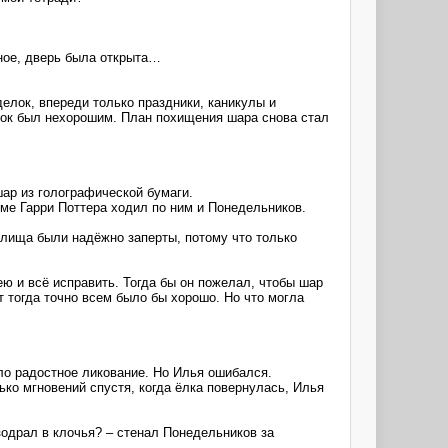
рное, дверь была открыта…
елок, впереди только праздники, каникулы и
упок был нехорошим. План похищения шара снова стал
ар из голографической бумаги.
ме Гарри Поттера ходил по ним и Понедельников.
тилища были надёжно заперты, потому что только
ю и всё исправить. Тогда бы он пожелал, чтобы шар
т тогда точно всем было бы хорошо. Но что могла
ело радостное ликование. Но Илья ошибался.
ко мгновений спустя, когда ёлка повернулась, Илья
зодрал в клочья? – стенал Понедельников за