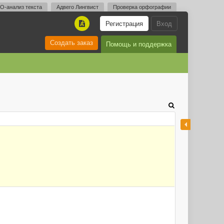
O-анализ текста
Адвего Лингвист
Проверка орфографии
Регистрация
Вход
A
Создать заказ
Помощь и поддержка