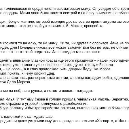
, толпившихся впереди него, и высматривал маму. Он увидел её в тре
го сердца». Мама явно была занята сестрой и на ёлку внимания не обра
док чёрную мантию, которой изрядно досталось во время штурма актовог
ке много, шар не такой уж и заметный. Может, пронесёт».
косился то на ёлку, то на маму. Ни та, ни другая сюрпризов Илье не п
йдёт, для Понедельникова всё может закончиться без потерь, не считая
роз – от него такой подставы Илья ожидал меньше всего.
делить внимание главной красавице этого праздника – нашей новогодней
ствие, уже немного укоренившееся в его душе, как рукой сняло.
, – не бровь, а в глаз продолжал бить добрый Дедушка Мороз.
мог понять, к чему клонит Дед.
ша она зажглась разноцветными огнями, а потом наградим ребят, сдела
себя Дела Мороза.
ание на неё, на игрушки, а потом и вовсе… наградят.
ал Илья. И тут ему снова в голову пришла гениальная мысль. Вероятно, 
же страхом и угрозой неминуемого разоблачения.
ую палочку и быстро заработал локтями, пытаясь как можно ближе подо
 с палочкой и стал ждать шар.
, родители даже устроили ему день рождения в стиле «Хогвартс, а Иль