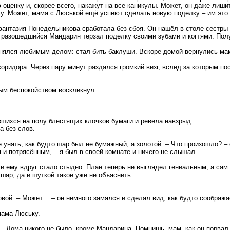
ю оценку и, скорее всего, накажут на все каникулы. Может, он даже лиши
у. Может, мама с Люськой ещё успеют сделать новую поделку – им это 
антазия Понедельникова сработала без сбоя. Он нашёл в столе сестры
то разошедшийся Мандарин терзал поделку своими зубами и когтями. Пол
анялся любимым делом: стал бить баклуши. Вскоре домой вернулись мам
оридора. Через пару минут раздался громкий визг, вслед за которым 
ым беспокойством воскликнул:
вшихся на полу блестящих клочков бумаги и ревела навзрыд.
а без слов.
е унять, как будто шар был не бумажный, а золотой. – Что произошло? –
 и потрясённым, – я был в своей комнате и ничего не слышал.
 и ему вдруг стало стыдно. План теперь не выглядел гениальным, а са
шар, да и шуткой такое уже не объяснить.
ловой. – Может… – он немного замялся и сделал вид, как будто соображ
мама Люську.
 – Дома никого не было, кроме Мандарина. Помнишь, мам, как он порвал