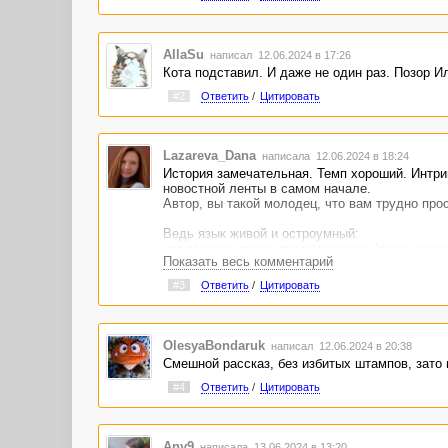
AllaSu
написал 12.06.2024 в 17:26
Кота подставил. И даже не один раз. Позор И
#2
Ответить
/
Цитировать
Lazareva_Dana
написала 12.06.2024 в 18:24
История замечательная. Темп хороший. Интриг
новостной ленты в самом начале.
Автор, вы такой молодец, что вам трудно про
Ведь язык живой и остроумный:
«подделать место преступления» (пара «поде
Показать весь комментарий
«был счастлив и благополучен»
«от внезапного набега бизоньего стада» (пра
#3
Ответить
/
Цитировать
«Во всём мире остались только он и Илья – о
игрушкой).
Это хочется вырезать:
OlesyaBondaruk
написал 12.06.2024 в 20:38
«обрушатся все страшные кары»
Смешной рассказ, без избитых штампов, зато
«влепит двойку»
«бить баклуши»
#4
Ответить
/
Цитировать
«летал на крыльях свободы»
«не бровь, а в глаз».
Многие авторы родом из СССР, миллион раз э
Any9
написала 13.06.2024 в 13:20