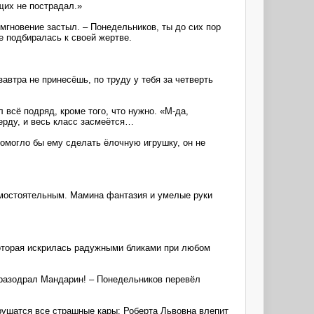
щих не пострадал.»
мгновение застыл. – Понедельников, ты до сих пор
е подбиралась к своей жертве.
автра не принесёшь, по труду у тебя за четверть
 всё подряд, кроме того, что нужно. «М-да,
ерду, и весь класс засмеётся…
помогло бы ему сделать ёлочную игрушку, он не
амостоятельным. Мамина фантазия и умелые руки
которая искрилась радужными бликами при любом
о разодрал Мандарин! – Понедельников перевёл
брушатся все страшные кары: Роберта Львовна влепит