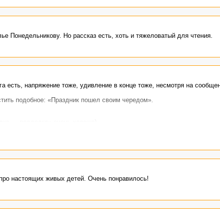
лье Понедельникову. Но рассказ есть, хоть и тяжеловатый для чтения.
а есть, напряжение тоже, удивление в конце тоже, несмотря на сообщен
стить подобное: «Праздник пошел своим чередом».
лка — подделка» очень хороша)
вда, я бы убрала «внезапного», думаю, что набег был вполне прогнозиру
дин на один, на равных» (хорошо передает сосредоточенность героя на е
 про настоящих живых детей. Очень понравилось!
то слышали. Может, эти клише и до СССР использовали, но раньше я не 