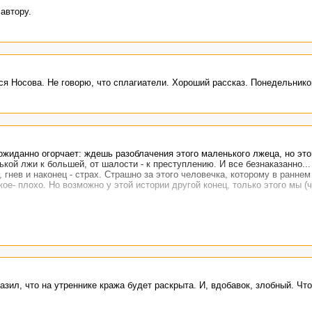
автору.
ком»
ья на мгновение застыл».
ся Носова. Не говорю, что сплагиатели. Хороший рассказ. Понедельнико
жиданно огорчает: ждешь разоблачения этого маленького лжеца, но это
ькой лжи к большей, от шалости - к преступлению. И все безнаказанно..
гнев и наконец - страх. Страшно за этого человечка, которому в раннем
кое- плохо. Но возможно у этой истории другой конец, только этого мы (
азил, что на утреннике кража будет раскрыта. И, вдобавок, злобный. Чт